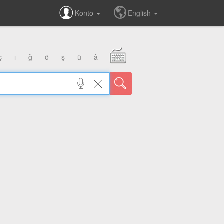
Konto
English
ç
ı
ğ
ö
ş
ü
â