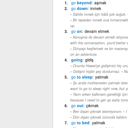
go
beyond
aşmak
go
down
inmek
Sahile inmek için hâlâ çok soğuk.
Bir tepeden inmek ona tırmanmakt
up.
go
on
devam etmek
Konuşma ile devam etmek istiyorsa
with the conversation, you'd better 
Dünyayı keşfetmek ve bir maceray
on an adventure.
going
gidiş
Onunla Hawai'ye gidişimizi hiç u
-
Gidişini hiçbir şey durdurmaz.
No
go
to sleep
yatmak
Şu anda muhtemelen yatmak isteme
want to go to sleep right now, but 
Yarın erken kalkmam gerektiği için
because I need to get up early tom
go
out
çıkmak
-
Ben dışarı çıkmak istemiyorum.
I
Dün dışarı çıkmak zorunda kaldım.
go
to bed
yatmak