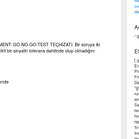
fr
c
di
A
/ˈ
NT: GO-NO-GO TEST TEÇHİZATI: Bir soruya iki
E
lirli bir sinyalin tolerans dahilinde olup olmadığını
[ 
En
Pr
Fr
sende
Da
*g
ru
ar
Sa
te
ho
re
't
su
go