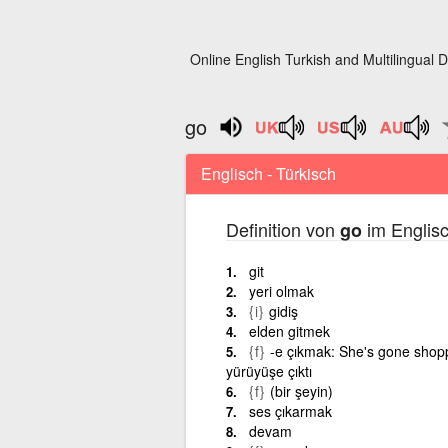
Online English Turkish and Multilingual D
go
Englisch - Türkisch
Definition von
im Englisc
go
git
yeri olmak
{i}
gidiş
elden gitmek
{f}
-e çıkmak: She's gone shoppi
yürüyüşe çıktı
{f}
(bir şeyin)
ses çıkarmak
devam