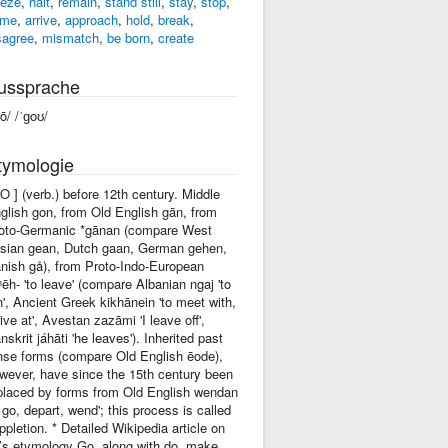
eeze
,
halt
,
remain
,
stand still
,
stay
,
stop
,
ome
,
arrive
,
approach
,
hold
,
break
,
sagree
,
mismatch
,
be born
,
create
ussprache
gō/ /ˈɡoʊ/
tymologie
gO ] (verb.) before 12th century. Middle
glish gon, from Old English gān, from
oto-Germanic *gānan (compare West
isian gean, Dutch gaan, German gehen,
nish gå), from Proto-Indo-European
̑ʰēh- 'to leave' (compare Albanian ngaj 'to
n', Ancient Greek kikhānein 'to meet with,
rive at', Avestan zazāmi 'I leave off',
nskrit jáhāti 'he leaves'). Inherited past
nse forms (compare Old English ēode),
wever, have since the 15th century been
placed by forms from Old English wendan
o go, depart, wend'; this process is called
ppletion. * Detailed Wikipedia article on
’s etymology Go, along with do, make,