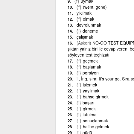
{f}
uymak
{f}
(went, gone)
yıkılmak
{f}
olmak
devrolunmak
{i}
deneme
çalışmak
(Askeri)
NO-GO TEST EQUIPME
şıktan yalnız biri ile cevap veren, be
söyleyen test teçhizatı
{f}
geçmek
{f}
başlamak
{i}
porsiyon
i., İng. sıra: It's your go. Sıra 
{f}
işlemek
{f}
yayılmak
{f}
bahse girmek
{i}
başarı
{f}
girmek
{i}
tutulma
{f}
sonuçlanmak
{f}
haline gelmek
{i}
güdü