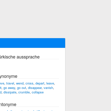
ürkische aussprache
ynonyme
ove
,
travel
,
wend
,
cross
,
depart
,
leave
,
it
,
go away
,
go out
,
disappear
,
vanish
,
d
,
dissipate
,
crumble
,
collapse
ntonyme