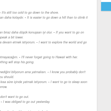
-
It's still too cold to go down to the shore.
-
an daha kolaydır.
It is easier to go down a hill than to climb it
-
n biraz daha düşük konuşsan iyi olur.
If you want to go on
speak a bit lower.
-
a devam etmek istiyorum.
I want to explore the world and go
-
nutmayacağım.
I'll never forget going to Hawaii with her.
thing will stop his going.
-
diğini biliyorum ama yatmalısın.
I know you probably don't
you should.
-
 kısa süre içinde yatmak istiyorum.
I want to go to sleep soon
orrow.
 don't want to go out.
-
I was obliged to go out yesterday.