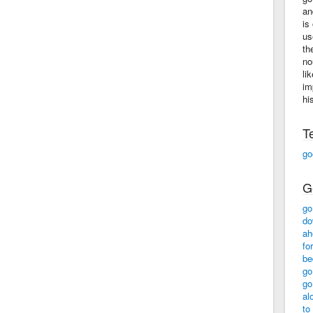
an
is
us
th
no
li
im
hi
T
go
G
go
do
ah
for
be
go
go
al
to 