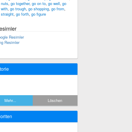
 nuts
,
go together
,
go on to
,
go well
,
go
 with
,
go trough
,
go shopping
,
go from
,
 straight
,
go forth
,
go figure
esimler
ogle Resimler
ng Resimler
torie
Mehr...
Löschen
oriten