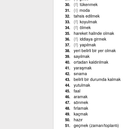
{f}
tükenmek
{i}
moda
tahsis edilmek
{f}
koyulmak
{f}
ölmek
hareket halinde olmak
{f}
iddiaya girmek
{f}
yapılmak
yeri belirli bir yer olmak
sayılmak
ortadan kaldırılmak
yaraşmak
sınama
belirli bir durumda kalmak
yutulmak
faal
aramak
sönmek
fırlamak
kaçmak
hazır
geçmek (zaman/toplantı)