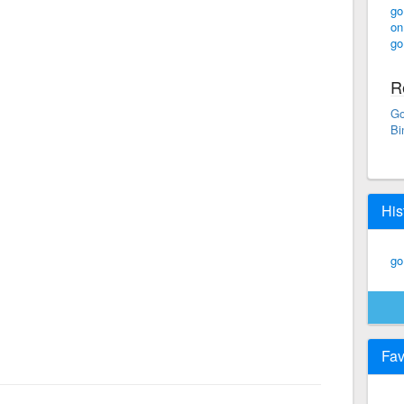
go
on
go
R
Go
Bi
His
go
Fav