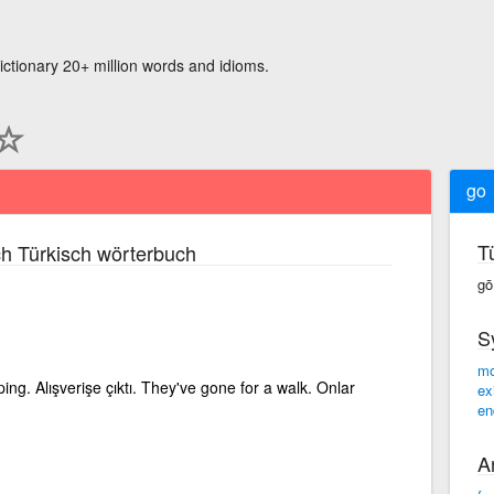
ictionary 20+ million words and idioms.
go
T
h Türkisch wörterbuch
gō
S
m
ng. Alışverişe çıktı. They've gone for a walk. Onlar
ex
en
A