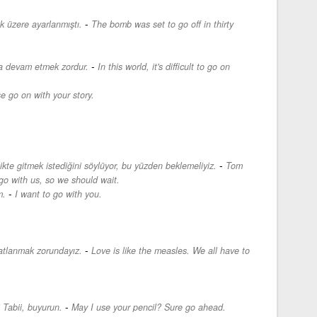
-
 üzere ayarlanmıştı.
The bomb was set to go off in thirty
-
a devam etmek zordur.
In this world, it's difficult to go on
e go on with your story.
-
likte gitmek istediğini söylüyor, bu yüzden beklemeliyiz.
Tom
go with us, so we should wait.
-
m.
I want to go with you.
-
katlanmak zorundayız.
Love is like the measles. We all have to
-
? Tabii, buyurun.
May I use your pencil? Sure go ahead.