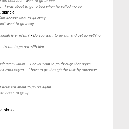
I am tired and I want to go to bed.
-
.
I was about to go to bed when he called me up.
a gitmek
om doesn't want to go away.
don't want to go away.
-
 almak ister misin?
Do you want to go out and get something
-
It's fun to go out with him.
k
-
mek istemiyorum.
I never want to go through that again.
-
mek zorundayım.
I have to go through the task by tomorrow.
Prices are about to go up again.
re about to go up.
de olmak