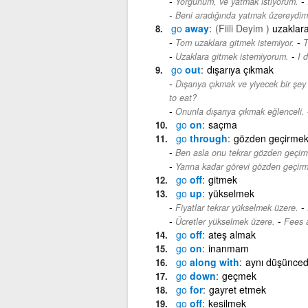
-
Yorgunum, ve yatmak istiyorum.
Beni aradığında yatmak üzereydim
go
away
(Fiili Deyim )
uzaklar
-
Tom uzaklara gitmek istemiyor.
T
-
Uzaklara gitmek istemiyorum.
I 
go
out
dışarıya çıkmak
Dışarıya çıkmak ve yiyecek bir şey
to eat?
Onunla dışarıya çıkmak eğlenceli.
go
on
saçma
go
through
gözden geçirme
Ben asla onu tekrar gözden geçir
Yarına kadar görevi gözden geçir
go
off
gitmek
go
up
yükselmek
-
Fiyatlar tekrar yükselmek üzere.
-
Ücretler yükselmek üzere.
Fees a
go
off
ateş almak
go
on
inanmam
go
along with
aynı düşünce
go
down
geçmek
go
for
gayret etmek
go
off
kesilmek