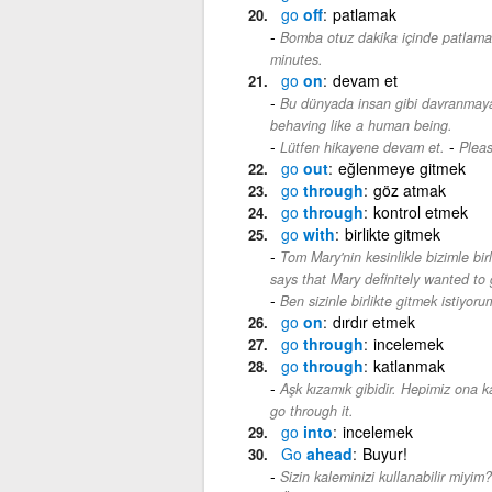
go
off
patlamak
Bomba otuz dakika içinde patlamak
minutes.
go
on
devam et
Bu dünyada insan gibi davranmay
behaving like a human being.
-
Lütfen hikayene devam et.
Pleas
go
out
eğlenmeye gitmek
go
through
göz atmak
go
through
kontrol etmek
go
with
birlikte gitmek
Tom Mary'nin kesinlikle bizimle bir
says that Mary definitely wanted to 
Ben sizinle birlikte gitmek istiyoru
go
on
dırdır etmek
go
through
incelemek
go
through
katlanmak
Aşk kızamık gibidir. Hepimiz ona 
go through it.
go
into
incelemek
Go
ahead
Buyur!
Sizin kaleminizi kullanabilir miyim