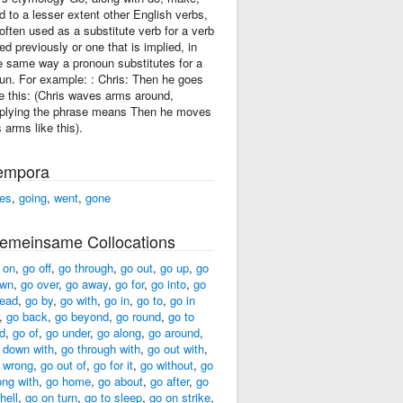
d to a lesser extent other English verbs,
 often used as a substitute verb for a verb
ed previously or one that is implied, in
e same way a pronoun substitutes for a
un. For example: : Chris: Then he goes
ke this: (Chris waves arms around,
plying the phrase means Then he moves
s arms like this).
empora
es
,
going
,
went
,
gone
emeinsame Collocations
 on
,
go off
,
go through
,
go out
,
go up
,
go
wn
,
go over
,
go away
,
go for
,
go into
,
go
ead
,
go by
,
go with
,
go in
,
go to
,
go in
,
go back
,
go beyond
,
go round
,
go to
d
,
go of
,
go under
,
go along
,
go around
,
 down with
,
go through with
,
go out with
,
 wrong
,
go out of
,
go for it
,
go without
,
go
ong with
,
go home
,
go about
,
go after
,
go
hell
,
go on turn
,
go to sleep
,
go on strike
,