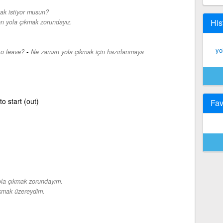
ak istiyor musun?
His
 yola çıkmak zorundayız.
yo
-
to leave?
Ne zaman yola çıkmak için hazırlanmaya
 to start (out)
Fav
ola çıkmak zorundayım.
ıkmak üzereydim.