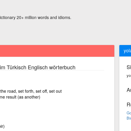
ictionary 20+ million words and idioms.
yol
S
im Türkisch Englisch wörterbuch
yo
A
the road, set forth, set off, set out
ame result (as another)
R
Go
Bi
ir)