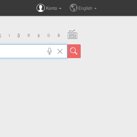
Konto
English
ç
ı
ğ
ö
ş
ü
â