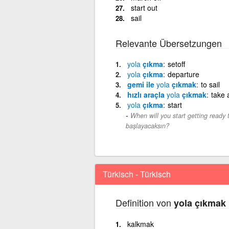
start out
sail
Relevante Übersetzungen
yola
çıkma
setoff
yola
çıkma
departure
gemi ile
yola
çıkmak
to sail
hızlı araçla
yola
çıkmak
take a
yola
çıkma
start
When will you start getting ready 
başlayacaksın?
Türkisch - Türkisch
Definition von
yola çıkmak
kalkmak