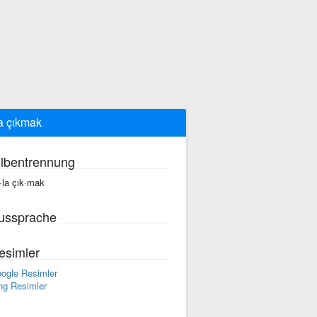
a çıkmak
ilbentrennung
·la çık·mak
ussprache
esimler
ogle Resimler
ng Resimler