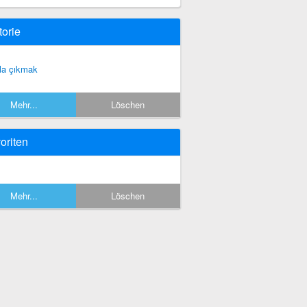
torie
la çıkmak
Mehr...
Löschen
oriten
Mehr...
Löschen