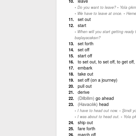
leave
-
Do you want to leave?
Yola çıkm
-
We have to leave at once.
Hemen
set out
start
When will you start getting ready 
başlayacaksın?
set forth
set off
start off
to set out, to set off, to get off,
embark
take out
set off (on a journey)
pull out
derive
(Dilbilim)
go ahead
(Havacılık)
head
-
I have to head out now.
Şimdi y
-
I was about to head out.
Yola ç
ship out
fare forth
march off