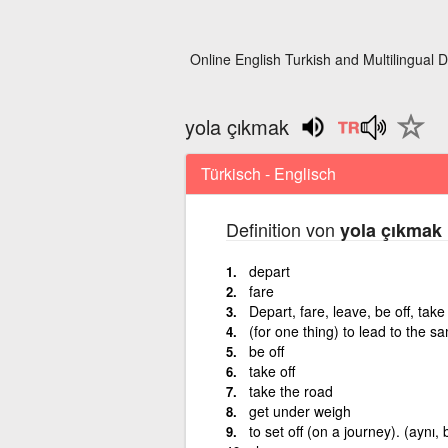
Online English Turkish and Multilingual D
yola çıkmak
Türkisch - Englisch
Definition von
yola çıkmak
depart
fare
Depart, fare, leave, be off, take 
(for one thing) to lead to the s
be off
take off
take the road
get under weigh
to set off (on a journey). (aynı, b