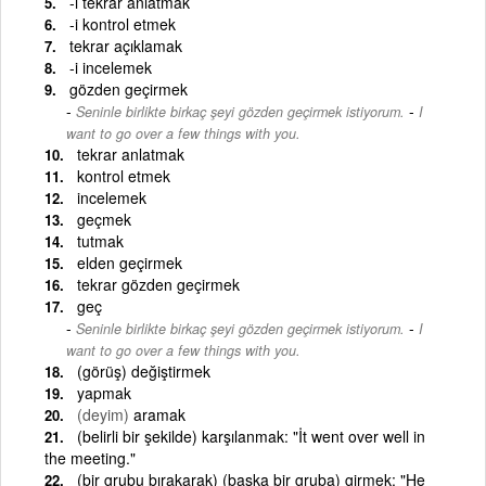
-i tekrar anlatmak
-i kontrol etmek
tekrar açıklamak
-i incelemek
gözden geçirmek
-
Seninle birlikte birkaç şeyi gözden geçirmek istiyorum.
I
want to go over a few things with you.
tekrar anlatmak
kontrol etmek
incelemek
geçmek
tutmak
elden geçirmek
tekrar gözden geçirmek
geç
-
Seninle birlikte birkaç şeyi gözden geçirmek istiyorum.
I
want to go over a few things with you.
(görüş) değiştirmek
yapmak
(deyim)
aramak
(belirli bir şekilde) karşılanmak: "İt went over well in
the meeting."
(bir grubu bırakarak) (başka bir gruba) girmek: "He