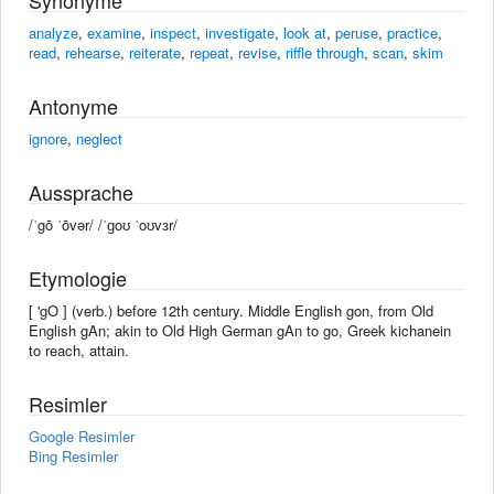
analyze
,
examine
,
inspect
,
investigate
,
look at
,
peruse
,
practice
,
read
,
rehearse
,
reiterate
,
repeat
,
revise
,
riffle through
,
scan
,
skim
Antonyme
ignore
,
neglect
Aussprache
/ˈgō ˈōvər/ /ˈɡoʊ ˈoʊvɜr/
Etymologie
[ 'gO ] (verb.) before 12th century. Middle English gon, from Old
English gAn; akin to Old High German gAn to go, Greek kichanein
to reach, attain.
Resimler
Google Resimler
Bing Resimler