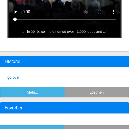
... In 2010, we implemented over 13,000 ideas and ...
Historie
go over
Mehr...
Löschen
Favoriten