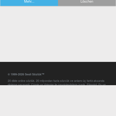
Mehr...
Löschen
© 1999-2026 Sesli Sözlük™
20 dilde online sözlük. 20 milyondan fazla sözcük ve anlamı üç farklı aksanda
dinleme seçeneği. Cümle ve Videolar ile zenginleştirilmiş içerik. Etimoloji, Eş ve
Zıt anlamlar, kelime okunuşları ve günün kelimesi. Yazım Türkçeleştirici ile hatalı
Türkçe metinleri düzeltme. iOS, Android ve Windows mobil platformlarda online
ve offline sözlük programları. Sesli Sözlük garantisinde Profesyonel çeviri
hizmetleri. İngilizce kelime haznenizi arttıracak kelime oyunları. Ayarlar
bölümünü kullarak çevirisini görmek istediğiniz sözlükleri seçme ve aynı
zamanda sözlüklerin gösterim sırasını ayarlama imkanı. Kelimelerin
seslendirilişini otomatik dinlemek için ayarlardan isteğiniz aksanı seçebilirsiniz.