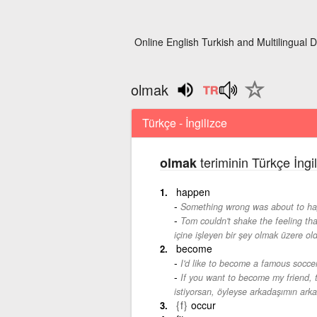
Online English Turkish and Multilingual D
olmak
Türkçe - İngilizce
teriminin Türkçe İngi
olmak
happen
Something wrong was about to h
Tom couldn't shake the feeling t
içine işleyen bir şey olmak üzere ol
become
I'd like to become a famous soccer
If you want to become my friend, 
istiyorsan, öyleyse arkadaşımın arka
{f}
occur