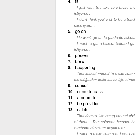
fit
I just want to make sure these sho
istiyorum.
I don't think you're fit to be a tea
sanmıyorum.
go on
He won't go on to graduate school
I want to get a haircut before I go 
istiyorum.
present
brew
happening
Tom looked around to make sure 
olmadığından emin olmak için etrafı
concur
come to pass
amount to
be provided
catch
Tom doesn't like being around chi
-
of them.
Tom onlardan birinden he
etrafında olmaktan hoşlanmaz.
I want to make sure that I don't ca