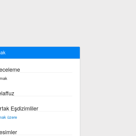
mak
eceleme
·mak
laffuz
rtak Eşdizimliler
mak üzere
esimler