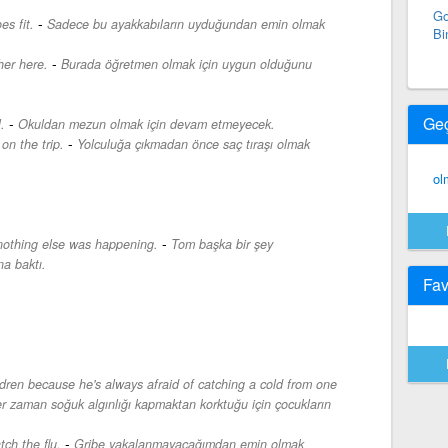
Go
-
es fit.
Sadece bu ayakkabıların uyduğundan emin olmak
Bi
-
cher here.
Burada öğretmen olmak için uygun olduğunu
Ge
-
.
Okuldan mezun olmak için devam etmeyecek.
-
on the trip.
Yolculuğa çıkmadan önce saç tıraşı olmak
ol
-
nothing else was happening.
Tom başka bir şey
na baktı.
Fav
ldren because he's always afraid of catching a cold from one
r zaman soğuk algınlığı kapmaktan korktuğu için çocukların
-
tch the flu.
Gribe yakalanmayacağımdan emin olmak