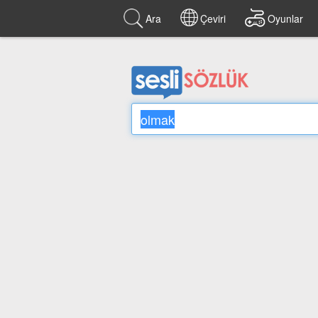
Ara
Çeviri
Oyunlar