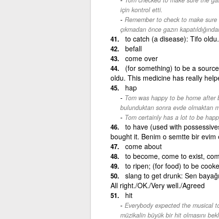
için kontrol etti.
Remember to check to make sure t
çıkmadan önce gazın kapatıldığında
to catch (a disease): Tifo oldu
befall
come over
(for something) to be a source
oldu. This medicine has really help
hap
Tom was happy to be home after b
bulunduktan sonra evde olmaktan m
Tom certainly has a lot to be happ
to have (used with possessives
bought it. Benim o semtte bir evim o
come about
to become, come to exist, com
to ripen; (for food) to be coo
slang to get drunk: Sen bayağı
All right./OK./Very well./Agreed
hit
Everybody expected the musical to 
müzikalin büyük bir hit olmasını bekl