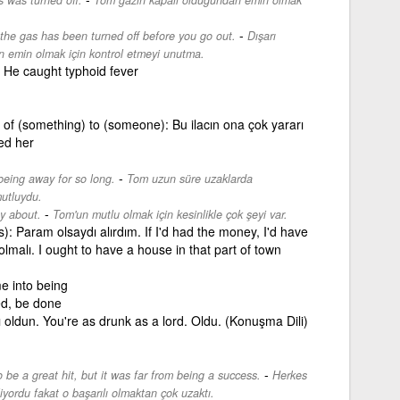
-
he gas has been turned off before you go out.
Dışarı
n emin olmak için kontrol etmeyi unutma.
. He caught typhoid fever
 of (something) to (someone): Bu ilacın ona çok yararı
ed her
-
eing away for so long.
Tom uzun süre uzaklarda
utluydu.
-
y about.
Tom'un mutlu olmak için kesinlikle çok şeyi var.
): Param olsaydı alırdım. If I'd had the money, I'd have
lmalı. I ought to have a house in that part of town
e into being
ked, be done
 oldun. You're as drunk as a lord. Oldu. (Konuşma Dili)
-
be a great hit, but it was far from being a success.
Herkes
iyordu fakat o başarılı olmaktan çok uzaktı.