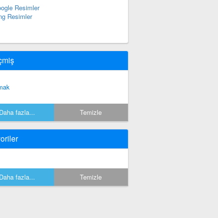
ogle Resimler
ng Resimler
çmiş
mak
Daha fazla...
Temizle
oriler
Daha fazla...
Temizle