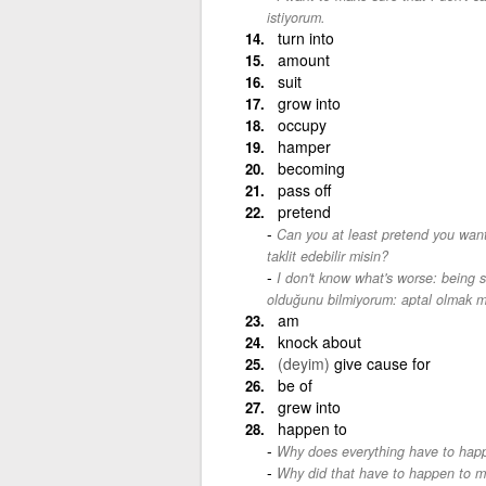
istiyorum.
turn into
amount
suit
grow into
occupy
hamper
becoming
pass off
pretend
Can you at least pretend you wan
taklit edebilir misin?
I don't know what's worse: being s
olduğunu bilmiyorum: aptal olmak m
am
knock about
(deyim)
give cause for
be of
grew into
happen to
Why does everything have to hap
Why did that have to happen to 