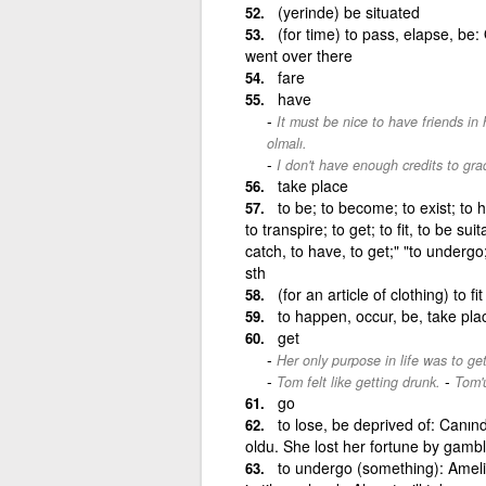
(yerinde) be situated
(for time) to pass, elapse, be: 
went over there
fare
have
It must be nice to have friends in 
olmalı.
I don't have enough credits to gra
take place
to be; to become; to exist; to 
to transpire; to get; to fit, to be sui
catch, to have, to get;" "to underg
sth
(for an article of clothing) to fit
to happen, occur, be, take pla
get
Her only purpose in life was to get
-
Tom felt like getting drunk.
Tom'u
go
to lose, be deprived of: Canın
oldu. She lost her fortune by gambl
to undergo (something): Ameli