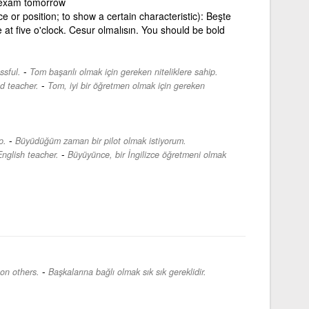
n exam tomorrow
e or position; to show a certain characteristic): Beşte
 at five o'clock. Cesur olmalısın. You should be bold
-
ssful.
Tom başarılı olmak için gereken niteliklere sahip.
-
d teacher.
Tom, iyi bir öğretmen olmak için gereken
-
p.
Büyüdüğüm zaman bir pilot olmak istiyorum.
-
nglish teacher.
Büyüyünce, bir İngilizce öğretmeni olmak
-
on others.
Başkalarına bağlı olmak sık sık gereklidir.