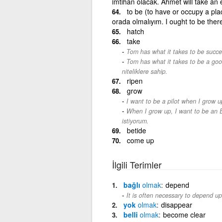
imtihan olacak. Ahmet will take a
to be (to have or occupy a plac
orada olmalıyım. I ought to be there
hatch
take
Tom has what it takes to be succe
Tom has what it takes to be a goo
niteliklere sahip.
ripen
grow
I want to be a pilot when I grow u
When I grow up, I want to be an E
istiyorum.
betide
come up
İlgili Terimler
bağlı
olmak
depend
It is often necessary to depend up
yok
olmak
disappear
belli
olmak
become clear