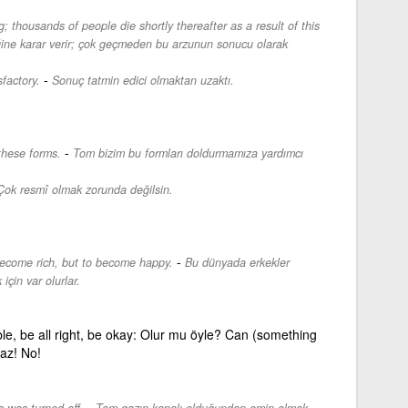
 thousands of people die shortly thereafter as a result of this
ğine karar verir; çok geçmeden bu arzunun sonucu olarak
-
factory.
Sonuç tatmin edici olmaktan uzaktı.
-
these forms.
Tom bizim bu formları doldurmamıza yardımcı
Çok resmî olmak zorunda değilsin.
-
 become rich, but to become happy.
Bu dünyada erkekler
için var olurlar.
le, be all right, be okay: Olur mu öyle? Can (something
az! No!
-
 was turned off.
Tom gazın kapalı olduğundan emin olmak