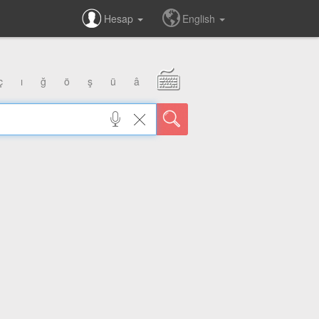
Hesap
English
ç
ı
ğ
ö
ş
ü
â