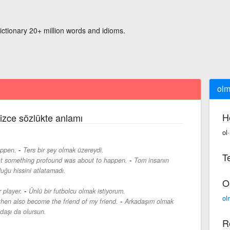
ictionary 20+ million words and idioms.
ol
H
lizce sözlükte anlamı
ol
-
appen.
Ters bir şey olmak üzereydi.
Te
-
hat something profound was about to happen.
Tom insanın
duğu hissini atlatamadı.
O
-
 player.
Ünlü bir futbolcu olmak istiyorum.
ol
-
then also become the friend of my friend.
Arkadaşım olmak
daşı da olursun.
R