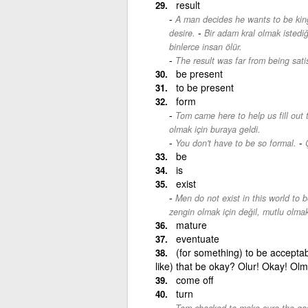
result
A man decides he wants to be king;
-
desire.
Bir adam kral olmak istedi
binlerce insan ölür.
The result was far from being satis
be present
to be present
form
Tom came here to help us fill out 
olmak için buraya geldi.
-
You don't have to be so formal.
be
is
exist
Men do not exist in this world to
zengin olmak için değil, mutlu olmak 
mature
eventuate
(for something) to be acceptab
like) that be okay? Olur! Okay! Olm
come off
turn
Tom checked to make sure the gas