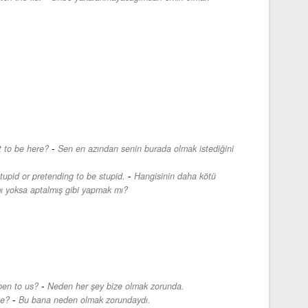
-
t to be here?
Sen en azından senin burada olmak istediğini
-
tupid or pretending to be stupid.
Hangisinin daha kötü
ı yoksa aptalmış gibi yapmak mı?
-
pen to us?
Neden her şey bize olmak zorunda.
-
me?
Bu bana neden olmak zorundaydı.