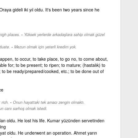
Oraya gideli iki yıl oldu. It's been two years since he
-
high places.
Yüksek yerlerde arkadaşlara sahip olmak güzel
-
duate.
Mezun olmak için yeterli kredim yok.
happen, to occur, to take place, to go no, to come about,
table for; to be present; to ripen; to mature; (hastalık) to
o; to be ready/prepared/cooked, etc.; to be done out of
ce
-
 rich.
Onun hayattaki tek amacı zengin olmaktı.
n canı sarhoş olmak istedi.
dan oldu. He lost his life. Kumar yüzünden servetinden
ing
yat oldu. He underwent an operation. Ahmet yarın