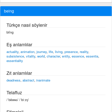
being
Türkçe nasıl söylenir
biîng
Eş anlamlılar
actuality
,
animation
,
journey
,
life
,
living
,
presence
,
reality
,
subsistence
,
vitality
,
world
,
character
,
entity
,
essence
,
essentia
,
essentiality
Zıt anlamlılar
deadness
,
abstract
,
inanimate
Telaffuz
/ˈbēəɴɢ/ /ˈbiːɪŋ/
Etimoloji