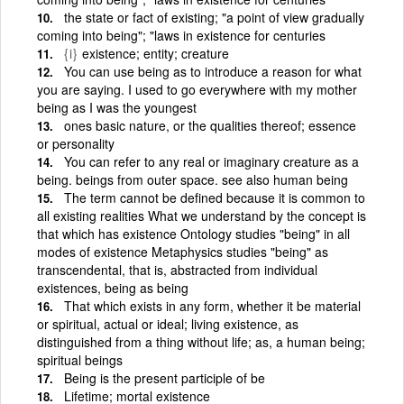
the state or fact of existing; "a point of view gradually
coming into being"; "laws in existence for centuries
{i}
existence; entity; creature
You can use being as to introduce a reason for what
you are saying. I used to go everywhere with my mother
being as I was the youngest
ones basic nature, or the qualities thereof; essence
or personality
You can refer to any real or imaginary creature as a
being. beings from outer space. see also human being
The term cannot be defined because it is common to
all existing realities What we understand by the concept is
that which has existence Ontology studies "being" in all
modes of existence Metaphysics studies "being" as
transcendental, that is, abstracted from individual
existences, being as being
That which exists in any form, whether it be material
or spiritual, actual or ideal; living existence, as
distinguished from a thing without life; as, a human being;
spiritual beings
Being is the present participle of be
Lifetime; mortal existence