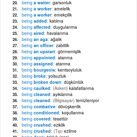
being
a waiter
garsonluk
being
a worker
amelelik
being
a worker
emekçilik
being
added
katılma
being
affected
duygulanma
being
aired
havalanma
being
an aga
ağalık
being
an officer
zabitlik
being
an upstart
görmemişlik
being
appointed
atanma
being
assigned
atanma
being
bourgeois
kentsoyluluk
being
broke
yolsuzluk
being
broken down
düşkünlük
being
caulked
(Askeri)
kalafatlanma
being
cleaned
ayıklanma
being
cleaned
(Bilgisayar)
temizleniyor
being
combative
dövüşkenlik
being
conditioned
koşullanma
being
covered
tesettür
being
crushed
eziklik
being
crushed
(Tıp)
ezilme
being
deep
tokluk (ses)