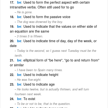
be
Used to form the perfect aspect with certain
intransitive verbs. Often still used for to go
He is gone.
be
Used to form the passive voice
The dog was drowned by the boy.
be
Used to indicate that the values on either side of
an equation are the same
3 times 5 is fifteen.
be
Used to indicate time of day, day of the week, or
date
Today is the second, so I guess next Tuesday must be the
tenth.
be
elliptical form of "be here", "go to and return from"
or similar
I have been to Spain many times.
be
Used to indicate height
He was five-eight.
be
Used to indicate age
He looks twelve, but is actually thirteen, and will turn
fourteen next week.
be
To exist
To be or not to be, that is the question.