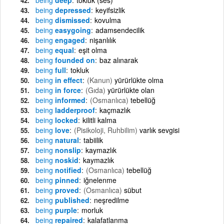
being
depressed
keyifsizlik
being
dismissed
kovulma
being
easygoing
adamsendecilik
being
engaged
nişanlılık
being
equal
eşit olma
being
founded on
baz alınarak
being
full
tokluk
being
in effect
(Kanun)
yürürlükte olma
being
in force
(Gıda)
yürürlükte olan
being
informed
(Osmanlıca)
tebellüğ
being
ladderproof
kaçmazlık
being
locked
kilitli kalma
being
love
(Pisikoloji, Ruhbilim)
varlık sevgisi
being
natural
tabiilik
being
nonslip
kaymazlık
being
noskid
kaymazlık
being
notified
(Osmanlıca)
tebellüğ
being
pinned
iğnelenme
being
proved
(Osmanlıca)
sübut
being
published
neşredilme
being
purple
morluk
being
repaired
kalafatlanma