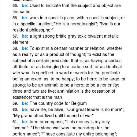
be
Used to indicate that the subject and object are
the same
be
work in a specific place, with a specific subject, or
in a specific function; "He is a herpetologist"; "She is our
resident philosopher"
be
a light strong brittle gray toxic bivalent metallic
element
be
To exist in a certain manner or relation, whether
as a reality or as a product of thought; to exist as the
subject of a certain predicate, that is, as having a certain
attribute, or as belonging to a certain sort, or as identical
with what is specified, a word or words for the predicate
being annexed; as, to be happy; to be here; to be large, or
strong; to be an animal; to be a hero; to be a nonentity;
three and two are five; annihilation is the cessation of
existence; that is the man
be
The country code for Belgium
be
have life, be alive; "Our great leader is no more";
"My grandfather lived until the end of war"
be
form or compose; "This money is my only
income"; "The stone wall was the backdrop for the
performance"; "These constitute my entire belonging";