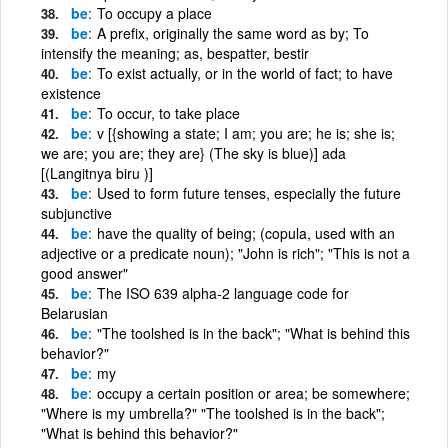
be
To occupy a place
be
A prefix, originally the same word as by; To
intensify the meaning; as, bespatter, bestir
be
To exist actually, or in the world of fact; to have
existence
be
To occur, to take place
be
v [{showing a state; I am; you are; he is; she is;
we are; you are; they are} (The sky is blue)] ada
[(Langitnya biru )]
be
Used to form future tenses, especially the future
subjunctive
be
have the quality of being; (copula, used with an
adjective or a predicate noun); "John is rich"; "This is not a
good answer"
be
The ISO 639 alpha-2 language code for
Belarusian
be
"The toolshed is in the back"; "What is behind this
behavior?"
be
my
be
occupy a certain position or area; be somewhere;
"Where is my umbrella?" "The toolshed is in the back";
"What is behind this behavior?"