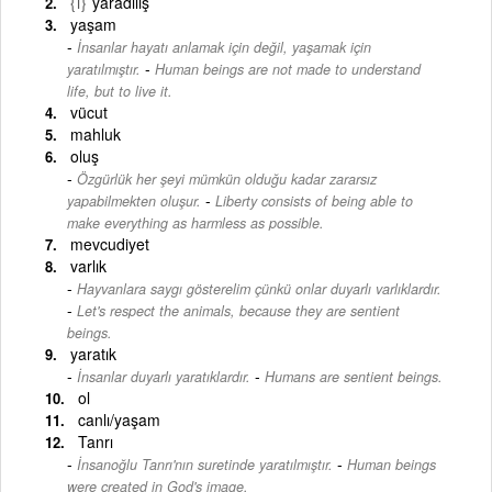
{i}
yaradılış
yaşam
İnsanlar hayatı anlamak için değil, yaşamak için
-
yaratılmıştır.
Human beings are not made to understand
life, but to live it.
vücut
mahluk
oluş
Özgürlük her şeyi mümkün olduğu kadar zararsız
-
yapabilmekten oluşur.
Liberty consists of being able to
make everything as harmless as possible.
mevcudiyet
varlık
Hayvanlara saygı gösterelim çünkü onlar duyarlı varlıklardır.
-
Let's respect the animals, because they are sentient
beings.
yaratık
-
İnsanlar duyarlı yaratıklardır.
Humans are sentient beings.
ol
canlı/yaşam
Tanrı
-
İnsanoğlu Tanrı'nın suretinde yaratılmıştır.
Human beings
were created in God's image.