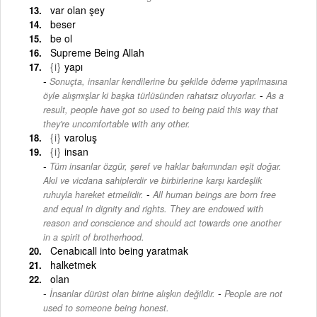
var olan şey
beser
be ol
Supreme Being Allah
{i}
yapı
Sonuçta, insanlar kendilerine bu şekilde ödeme yapılmasına
-
öyle alışmışlar ki başka türlüsünden rahatsız oluyorlar.
As a
result, people have got so used to being paid this way that
they're uncomfortable with any other.
{i}
varoluş
{i}
insan
Tüm insanlar özgür, şeref ve haklar bakımından eşit doğar.
Akıl ve vicdana sahiplerdir ve birbirlerine karşı kardeşlik
-
ruhuyla hareket etmelidir.
All human beings are born free
and equal in dignity and rights. They are endowed with
reason and conscience and should act towards one another
in a spirit of brotherhood.
Cenabıcall into being yaratmak
halketmek
olan
-
İnsanlar dürüst olan birine alışkın değildir.
People are not
used to someone being honest.