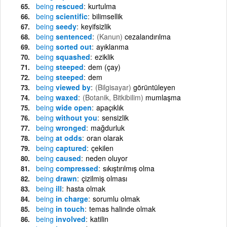
being
rescued
kurtulma
being
scientific
bilimsellik
being
seedy
keyifsizlik
being
sentenced
(Kanun)
cezalandırılma
being
sorted out
ayıklanma
being
squashed
eziklik
being
steeped
dem (çay)
being
steeped
dem
being
viewed by
(Bilgisayar)
görüntüleyen
being
waxed
(Botanik, Bitkibilim)
mumlaşma
being
wide open
apaçıklık
being
without you
sensizlik
being
wronged
mağdurluk
being
at odds
oran olarak
being
captured
çekilen
being
caused
neden oluyor
being
compressed
sıkıştırılmış olma
being
drawn
çizilmiş olması
being
ill
hasta olmak
being
in charge
sorumlu olmak
being
in touch
temas halinde olmak
being
involved
katilin