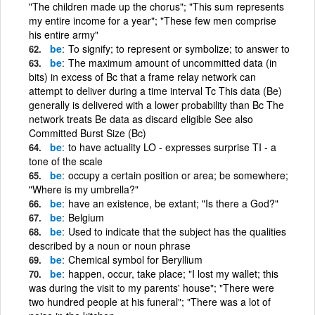
"The children made up the chorus"; "This sum represents
my entire income for a year"; "These few men comprise
his entire army"
be
To signify; to represent or symbolize; to answer to
be
The maximum amount of uncommitted data (in
bits) in excess of Bc that a frame relay network can
attempt to deliver during a time interval Tc This data (Be)
generally is delivered with a lower probability than Bc The
network treats Be data as discard eligible See also
Committed Burst Size (Bc)
be
to have actuality LO - expresses surprise TI - a
tone of the scale
be
occupy a certain position or area; be somewhere;
"Where is my umbrella?"
be
have an existence, be extant; "Is there a God?"
be
Belgium
be
Used to indicate that the subject has the qualities
described by a noun or noun phrase
be
Chemical symbol for Beryllium
be
happen, occur, take place; "I lost my wallet; this
was during the visit to my parents' house"; "There were
two hundred people at his funeral"; "There was a lot of