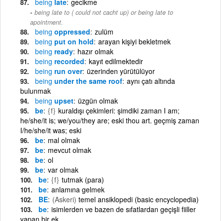
being
late
gecikme
being late to ( could not cacht up) or being late to
apointment.
being
oppressed
zulüm
being
put on hold
arayan kişiyi bekletmek
being
ready
hazır olmak
being
recorded
kayıt edilmektedir
being
run over
üzerinden yürütülüyor
being
under the same roof
aynı çatı altında
bulunmak
being
upset
üzgün olmak
be
{f}
kuraldışı çekimleri: şimdiki zaman I am;
he/she/it is; we/you/they are; eski thou art. geçmiş zaman
I/he/she/it was; eski
be
mal olmak
be
mevcut olmak
be
ol
be
var olmak
be
{f}
tutmak (para)
be
anlamına gelmek
BE
(Askeri)
temel ansiklopedi (basic encyclopedia)
be
isimlerden ve bazen de sıfatlardan geçişli fiiller
yapan bir ek