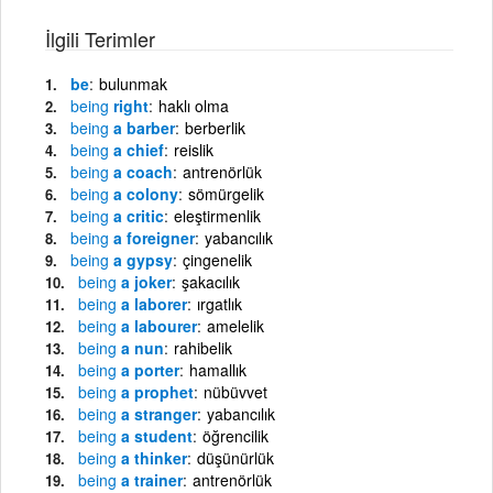
İlgili Terimler
be
bulunmak
being
right
haklı olma
being
a barber
berberlik
being
a chief
reislik
being
a coach
antrenörlük
being
a colony
sömürgelik
being
a critic
eleştirmenlik
being
a foreigner
yabancılık
being
a gypsy
çingenelik
being
a joker
şakacılık
being
a laborer
ırgatlık
being
a labourer
amelelik
being
a nun
rahibelik
being
a porter
hamallık
being
a prophet
nübüvvet
being
a stranger
yabancılık
being
a student
öğrencilik
being
a thinker
düşünürlük
being
a trainer
antrenörlük