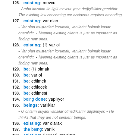
existing
mevcut
-
Araba kazaları ile ilgili mevcut yasa değişiklikler gerektirir.
The existing law concerning car accidents requires amending.
existing
var olan
Var olan müşterileri korumak, yenilerini bulmak kadar
-
önemlidir.
Keeping existing clients is just as important as
finding new ones.
existing
{f}
var ol
Var olan müşterileri korumak, yenilerini bulmak kadar
-
önemlidir.
Keeping existing clients is just as important as
finding new ones.
be
{f}
olmak
be
var ol
be
edilmek
be
edilecek
be
edilmesi
being
done
yapılıyor
beings
varlıklar
-
O onların duyarlı varlıklar olmadıklarını düşünüyor.
He
thinks that they are not sentient beings.
existing
var olarak
the
being
varlık
existing
(İnşaat)
var olma