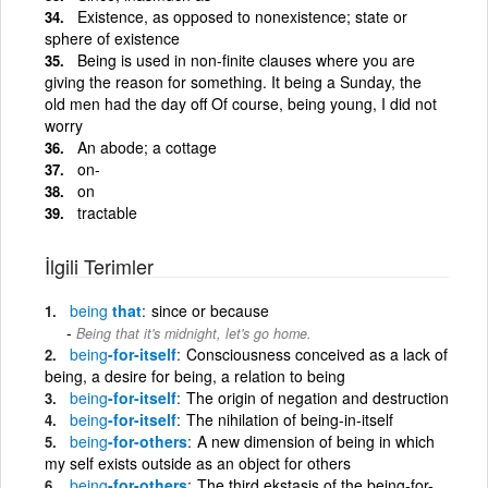
Existence, as opposed to nonexistence; state or
sphere of existence
Being is used in non-finite clauses where you are
giving the reason for something. It being a Sunday, the
old men had the day off Of course, being young, I did not
worry
An abode; a cottage
on-
on
tractable
İlgili Terimler
being
that
since or because
Being that it's midnight, let's go home.
being
-for-itself
Consciousness conceived as a lack of
being, a desire for being, a relation to being
being
-for-itself
The origin of negation and destruction
being
-for-itself
The nihilation of being-in-itself
being
-for-others
A new dimension of being in which
my self exists outside as an object for others
being
-for-others
The third ekstasis of the being-for-