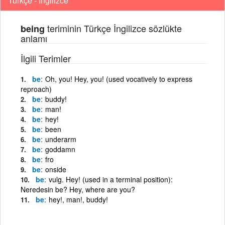
Türkçe - İngilizce
teriminin Türkçe İngilizce sözlükte
being
anlamı
İlgili Terimler
be
Oh, you! Hey, you! (used vocatively to express
reproach)
be
buddy!
be
man!
be
hey!
be
been
be
underarm
be
goddamn
be
fro
be
onside
be
vulg. Hey! (used in a terminal position):
Neredesin be? Hey, where are you?
be
hey!, man!, buddy!