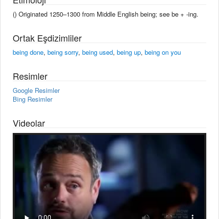
() Originated 1250–1300 from Middle English being; see be + -ing.
Ortak Eşdizimliler
being done
,
being sorry
,
being used
,
being up
,
being on you
Resimler
Google Resimler
Bing Resimler
Videolar