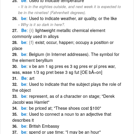
be
Used to indicate temperature
It is in the eighties outside, and next week it is expected to
be in the nineties! (Fahrenheit degrees).
be
Used to indicate weather, air quality, or the like
Why is it so dark in here?.
Be
{i}
lightweight metallic chemical element
commonly used in alloys
be
{f}
exist; occur, happen; occupy a position or
place
be
Belgium (in Internet addresses). The symbol for
the element beryllium
be
v be am 1 sg pres es 3 sg pres er pl pres war,
was, wase 1/3 sg pret bese 3 sg fut [OE bÃ«on]
Be
art
be
Used to indicate that the subject plays the role of
the object
be
represent, as of a character on stage; "Derek
Jacobi was Hamlet"
be
be priced at; "These shoes cost $100"
be
Used to connect a noun to an adjective that
describes it
be
British Embassy
be
spend or use time; "I may be an hour"