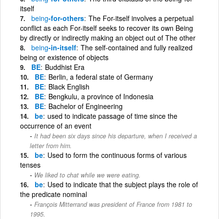
itself
being
-for-others
The For-itself involves a perpetual
conflict as each For-itself seeks to recover its own Being
by directly or indirectly making an object out of The other
being
-in-itself
The self-contained and fully realized
being or existence of objects
BE
Buddhist Era
BE
Berlin, a federal state of Germany
BE
Black English
BE
Bengkulu, a province of Indonesia
BE
Bachelor of Engineering
be
used to indicate passage of time since the
occurrence of an event
It had been six days since his departure, when I received a
letter from him.
be
Used to form the continuous forms of various
tenses
We liked to chat while we were eating.
be
Used to indicate that the subject plays the role of
the predicate nominal
François Mitterrand was president of France from 1981 to
1995.