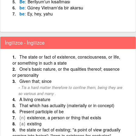
Be
Berilyum'un kısaltması
be
Güney Vietnam'da bir akarsu
be
Ey, hey, yahu
İngilizce - İngilizce
The state or fact of existence, consciousness, or life,
or something in such a state
One's basic nature, or the qualities thereof; essence
or personality
Given that; since
Tis a hard matter therefore to confine them, being they are
so various and many .
A living creature
That which has actuality (materially or in concept)
Present participle of be
{n}
existence, a person or thing that exists
{a}
existing
the state or fact of existing; "a point of view gradually
coming into being"; "laws in existence for centuries"