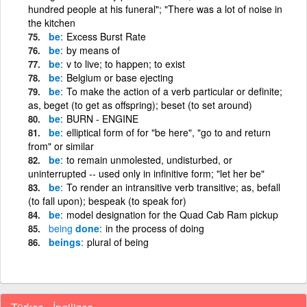
hundred people at his funeral"; "There was a lot of noise in
the kitchen
be
Excess Burst Rate
be
by means of
be
v to live; to happen; to exist
be
Belgium or base ejecting
be
To make the action of a verb particular or definite;
as, beget (to get as offspring); beset (to set around)
be
BURN - ENGINE
be
elliptical form of for "be here", "go to and return
from" or similar
be
to remain unmolested, undisturbed, or
uninterrupted -- used only in infinitive form; "let her be"
be
To render an intransitive verb transitive; as, befall
(to fall upon); bespeak (to speak for)
be
model designation for the Quad Cab Ram pickup
being
done
in the process of doing
beings
plural of being