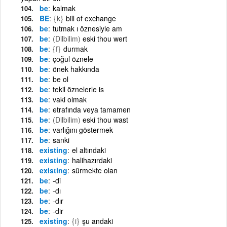
be
kalmak
BE
{k}
bill of exchange
be
tutmak ı öznesiyle am
be
(Dilbilim)
eski thou wert
be
{f}
durmak
be
çoğul öznele
be
önek hakkında
be
be ol
be
tekil öznelerle is
be
vaki olmak
be
etrafında veya tamamen
be
(Dilbilim)
eski thou wast
be
varlığını göstermek
be
sanki
existing
el altındaki
existing
halihazırdaki
existing
sürmekte olan
be
-di
be
-dı
be
-dır
be
-dir
existing
{i}
şu andaki