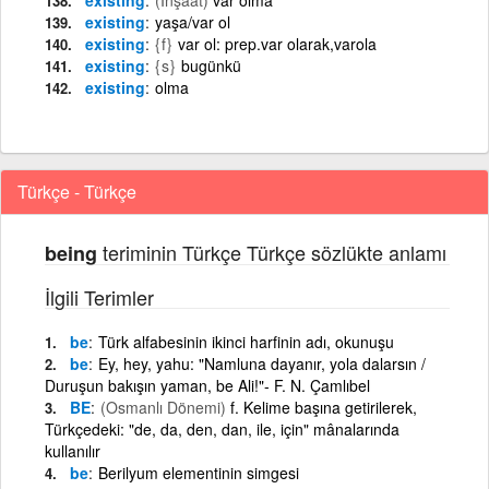
existing
yaşa/var ol
existing
{f}
var ol: prep.var olarak,varola
existing
{s}
bugünkü
existing
olma
Türkçe - Türkçe
teriminin Türkçe Türkçe sözlükte anlamı
being
İlgili Terimler
be
Türk alfabesinin ikinci harfinin adı, okunuşu
be
Ey, hey, yahu: "Namluna dayanır, yola dalarsın /
Duruşun bakışın yaman, be Ali!"- F. N. Çamlıbel
BE
(Osmanlı Dönemi)
f. Kelime başına getirilerek,
Türkçedeki: "de, da, den, dan, ile, için" mânalarında
kullanılır
be
Berilyum elementinin simgesi