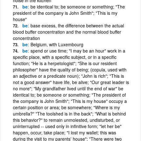
noise in the kitchen
be
be identical to; be someone or something; "The
president of the company is John Smith"; "This is my
house"
be
base excess, the difference between the actual
blood buffer concentration and the normal blood buffer
concentration
be
Belgium, with Luxembourg
be
spend or use time; "I may be an hour" work in a
specific place, with a specific subject, or in a specific
function; "He is a herpetologist"; "She is our resident
philosopher" have the quality of being; (copula, used with
an adjective or a predicate noun); "John is rich"; "This is
not a good answer" have life, be alive; "Our great leader is
no more"; "My grandfather lived until the end of war" be
identical to; be someone or something; "The president of
the company is John Smith"; "This is my house" occupy a
certain position or area; be somewhere; "Where is my
umbrella?" "The toolshed is in the back"; "What is behind
this behavior?" to remain unmolested, undisturbed, or
uninterrupted -- used only in infinitive form; "let her be"
happen, occur, take place; "I lost my wallet; this was
during the visit to my parents' house"; "There were two