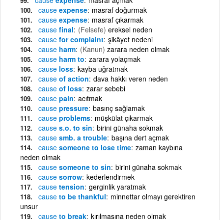
cause
expense
masraf doğurmak
cause
expense
masraf çıkarmak
cause
final
(Felsefe)
ereksel neden
cause
for complaint
şikâyet nedeni
cause
harm
(Kanun)
zarara neden olmak
cause
harm to
zarara yolaçmak
cause
loss
kayba uğratmak
cause
of action
dava hakkı veren neden
cause
of loss
zarar sebebi
cause
pain
acıtmak
cause
pressure
basınç sağlamak
cause
problems
müşkülat çıkarmak
cause
s.o. to sin
birini günaha sokmak
cause
smb. a trouble
başına dert açmak
cause
someone to lose time
zaman kaybına
neden olmak
cause
someone to sin
birini günaha sokmak
cause
sorrow
kederlendirmek
cause
tension
gerginlik yaratmak
cause
to be thankful
minnettar olmayı gerektiren
unsur
cause
to break
kırılmasına neden olmak