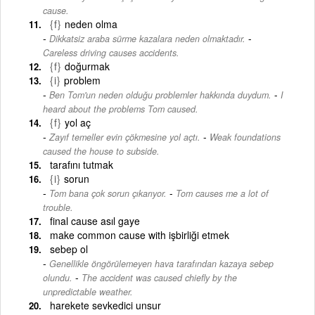
cause.
{f}
neden olma
-
Dikkatsiz araba sürme kazalara neden olmaktadır.
Careless driving causes accidents.
{f}
doğurmak
{i}
problem
-
Ben Tom'un neden olduğu problemler hakkında duydum.
I
heard about the problems Tom caused.
{f}
yol aç
-
Zayıf temeller evin çökmesine yol açtı.
Weak foundations
caused the house to subside.
tarafını tutmak
{i}
sorun
-
Tom bana çok sorun çıkarıyor.
Tom causes me a lot of
trouble.
final cause asıl gaye
make common cause with işbirliği etmek
sebep ol
Genellikle öngörülemeyen hava tarafından kazaya sebep
-
olundu.
The accident was caused chiefly by the
unpredictable weather.
harekete sevkedici unsur