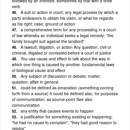
followed by an infinitive, sometimes by that with a finite
verb
A suit or action in court; any legal process by which a
party endeavors to obtain his claim, or what he regards
as his right; case; ground of action
a comprehensive term for any proceeding in a court
of law whereby an individual seeks a legal remedy; "the
family brought suit against the landlord"
A lawsuit, litigation, or action Any question, civil or
criminal, litigated or contested before a court of justice
You use cause and effect to talk about the way in
which one thing is caused by another. fundamental laws
of biological cause and effect
Any subject of discussion or debate; matter;
question; affair in general
could be defined as emanation (something coming
forth from a source) It could be defined also, for purposes
of communication, as source-point See also
communication
any entity that causes events to happen
a justification for something existing or happening;
"he had no cause to complain"; "they had good reason to
rejoice"