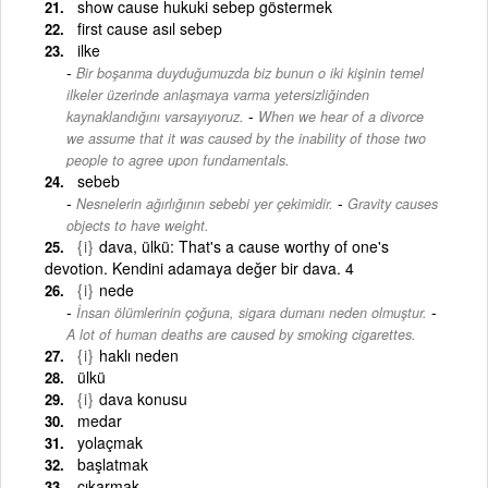
show cause hukuki sebep göstermek
first cause asıl sebep
ilke
Bir boşanma duyduğumuzda biz bunun o iki kişinin temel
ilkeler üzerinde anlaşmaya varma yetersizliğinden
-
kaynaklandığını varsayıyoruz.
When we hear of a divorce
we assume that it was caused by the inability of those two
people to agree upon fundamentals.
sebeb
-
Nesnelerin ağırlığının sebebi yer çekimidir.
Gravity causes
objects to have weight.
{i}
dava, ülkü: That's a cause worthy of one's
devotion. Kendini adamaya değer bir dava. 4
{i}
nede
-
İnsan ölümlerinin çoğuna, sigara dumanı neden olmuştur.
A lot of human deaths are caused by smoking cigarettes.
{i}
haklı neden
ülkü
{i}
dava konusu
medar
yolaçmak
başlatmak
çıkarmak