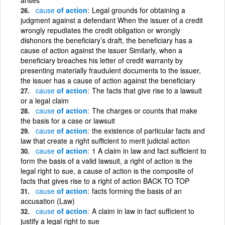
cause
of action
Legal grounds for obtaining a
judgment against a defendant When the issuer of a credit
wrongly repudiates the credit obligation or wrongly
dishonors the beneficiary’s draft, the beneficiary has a
cause of action against the issuer Similarly, when a
beneficiary breaches his letter of credit warranty by
presenting materially fraudulent documents to the issuer,
the issuer has a cause of action against the beneficiary
cause
of action
The facts that give rise to a lawsuit
or a legal claim
cause
of action
The charges or counts that make
the basis for a case or lawsuit
cause
of action
the existence of particular facts and
law that create a right sufficient to merit judicial action
cause
of action
1 A claim in law and fact sufficient to
form the basis of a valid lawsuit, a right of action is the
legal right to sue, a cause of action is the composite of
facts that gives rise to a right of action BACK TO TOP
cause
of action
facts forming the basis of an
accusation (Law)
cause
of action
A claim in law in fact sufficient to
justify a legal right to sue