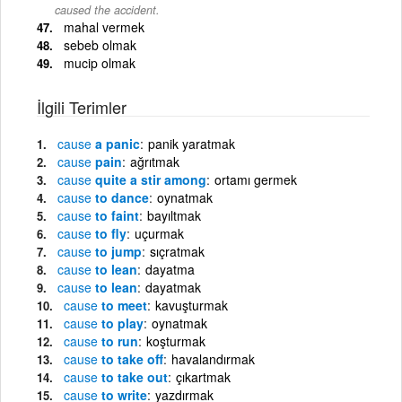
caused the accident.
mahal vermek
sebeb olmak
mucip olmak
İlgili Terimler
cause
a panic
panik yaratmak
cause
pain
ağrıtmak
cause
quite a stir among
ortamı germek
cause
to dance
oynatmak
cause
to faint
bayıltmak
cause
to fly
uçurmak
cause
to jump
sıçratmak
cause
to lean
dayatma
cause
to lean
dayatmak
cause
to meet
kavuşturmak
cause
to play
oynatmak
cause
to run
koşturmak
cause
to take off
havalandırmak
cause
to take out
çıkartmak
cause
to write
yazdırmak