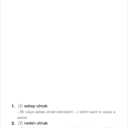
{f}
sebep olmak
-
Bir olaya sebep olmak istemedim.
I didn't want to cause a
scene.
{f}
neden olmak