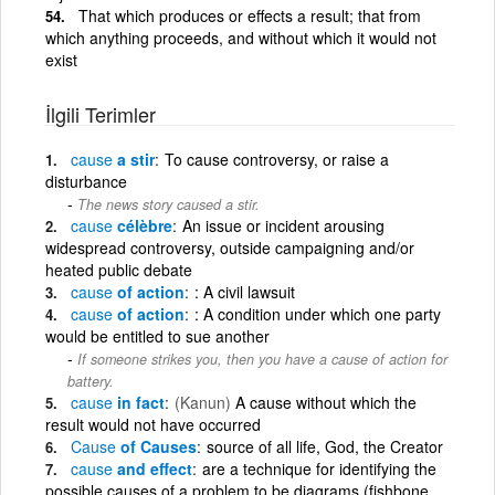
That which produces or effects a result; that from
which anything proceeds, and without which it would not
exist
İlgili Terimler
cause
a stir
To cause controversy, or raise a
disturbance
The news story caused a stir.
cause
célèbre
An issue or incident arousing
widespread controversy, outside campaigning and/or
heated public debate
cause
of action
: A civil lawsuit
cause
of action
: A condition under which one party
would be entitled to sue another
If someone strikes you, then you have a cause of action for
battery.
cause
in fact
(Kanun)
A cause without which the
result would not have occurred
Cause
of Causes
source of all life, God, the Creator
cause
and effect
are a technique for identifying the
possible causes of a problem to be diagrams (fishbone