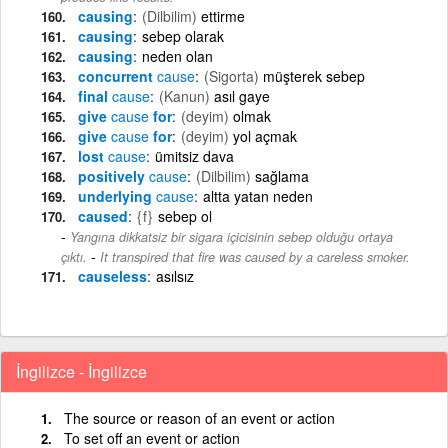
causing
(Dilbilim)
ettirme
causing
sebep olarak
causing
neden olan
concurrent
cause
(Sigorta)
müşterek sebep
final
cause
(Kanun)
asıl gaye
give
cause
for
(deyim)
olmak
give
cause
for
(deyim)
yol açmak
lost
cause
ümitsiz dava
positively
cause
(Dilbilim)
sağlama
underlying
cause
altta yatan neden
caused
{f}
sebep ol
Yangına dikkatsiz bir sigara içicisinin sebep olduğu ortaya
-
çıktı.
It transpired that fire was caused by a careless smoker.
causeless
asılsız
İngilizce - İngilizce
The source or reason of an event or action
To set off an event or action