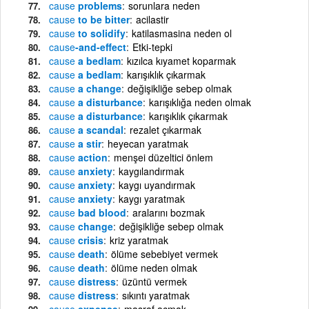
cause
problems
sorunlara neden
cause
to be bitter
acilastir
cause
to solidify
katilasmasina neden ol
cause
-and-effect
Etki-tepki
cause
a bedlam
kızılca kıyamet koparmak
cause
a bedlam
karışıklık çıkarmak
cause
a change
değişikliğe sebep olmak
cause
a disturbance
karışıklığa neden olmak
cause
a disturbance
karışıklık çıkarmak
cause
a scandal
rezalet çıkarmak
cause
a stir
heyecan yaratmak
cause
action
menşei düzeltici önlem
cause
anxiety
kaygılandırmak
cause
anxiety
kaygı uyandırmak
cause
anxiety
kaygı yaratmak
cause
bad blood
aralarını bozmak
cause
change
değişikliğe sebep olmak
cause
crisis
kriz yaratmak
cause
death
ölüme sebebiyet vermek
cause
death
ölüme neden olmak
cause
distress
üzüntü vermek
cause
distress
sıkıntı yaratmak
cause
expense
masraf açmak