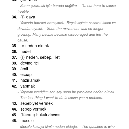
-
Sorun çıkarmak için burada değilim.
I'm not here to cause
trouble.
{i}
dava
Yakında hareket artmıyordu. Birçok kişinin cesareti kırıldı ve
-
davadan ayrıldı.
Soon the movement was no longer
growing. Many people became discouraged and left the
cause.
-e neden olmak
hedef
{i}
neden, sebep, illet
devindirici
âmil
esbap
hazırlamak
yapmak
Yapmak istediğim son şey sana bir probleme neden olmak.
-
The last thing I want to do is cause you a problem.
sebebiyet vermek
sebep vermek
(Kanun)
hukuk davası
mesele
-
Mesele kazaya kimin neden olduğu.
The question is who