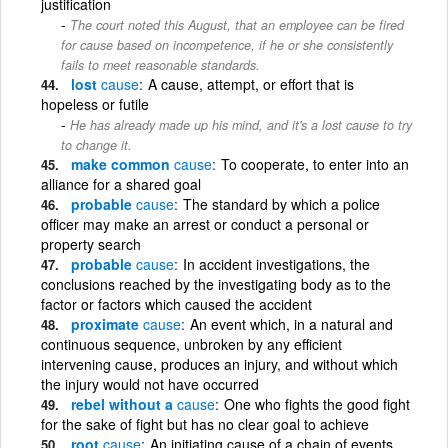
justification
The court noted this August, that an employee can be fired
for cause based on incompetence, if he or she consistently
fails to meet reasonable standards.
lost
cause
A cause, attempt, or effort that is
hopeless or futile
He has already made up his mind, and it's a lost cause to try
to change it.
make common
cause
To cooperate, to enter into an
alliance for a shared goal
probable
cause
The standard by which a police
officer may make an arrest or conduct a personal or
property search
probable
cause
In accident investigations, the
conclusions reached by the investigating body as to the
factor or factors which caused the accident
proximate
cause
An event which, in a natural and
continuous sequence, unbroken by any efficient
intervening cause, produces an injury, and without which
the injury would not have occurred
rebel without a
cause
One who fights the good fight
for the sake of fight but has no clear goal to achieve
root
cause
An initiating cause of a chain of events