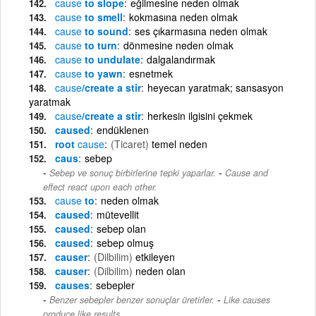
cause
to slope
eğilmesine neden olmak
cause
to smell
kokmasına neden olmak
cause
to sound
ses çıkarmasına neden olmak
cause
to turn
dönmesine neden olmak
cause
to undulate
dalgalandırmak
cause
to yawn
esnetmek
cause
/create a stir
heyecan yaratmak; sansasyon
yaratmak
cause
/create a stir
herkesin ilgisini çekmek
caused
endüklenen
root
cause
(Ticaret)
temel neden
caus
sebep
-
Sebep ve sonuç birbirlerine tepki yaparlar.
Cause and
effect react upon each other.
cause
to
neden olmak
caused
mütevellit
caused
sebep olan
caused
sebep olmuş
causer
(Dilbilim)
etkileyen
causer
(Dilbilim)
neden olan
causes
sebepler
-
Benzer sebepler benzer sonuçlar üretirler.
Like causes
produce like results.