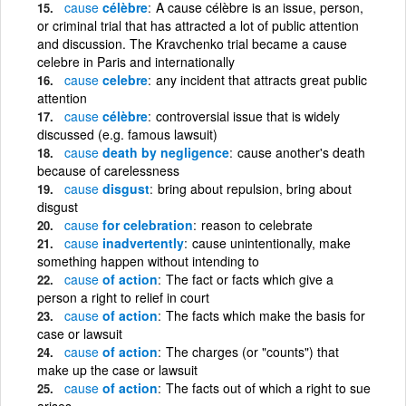
cause
célèbre
A cause célèbre is an issue, person,
or criminal trial that has attracted a lot of public attention
and discussion. The Kravchenko trial became a cause
celebre in Paris and internationally
cause
celebre
any incident that attracts great public
attention
cause
célèbre
controversial issue that is widely
discussed (e.g. famous lawsuit)
cause
death by negligence
cause another's death
because of carelessness
cause
disgust
bring about repulsion, bring about
disgust
cause
for celebration
reason to celebrate
cause
inadvertently
cause unintentionally, make
something happen without intending to
cause
of action
The fact or facts which give a
person a right to relief in court
cause
of action
The facts which make the basis for
case or lawsuit
cause
of action
The charges (or "counts") that
make up the case or lawsuit
cause
of action
The facts out of which a right to sue
arises