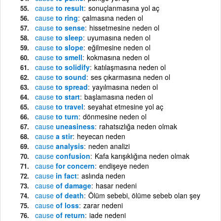
cause
to result
sonuçlanmasına yol aç
cause
to ring
çalmasına neden ol
cause
to sense
hissetmesine neden ol
cause
to sleep
uyumasına neden ol
cause
to slope
eğilmesine neden ol
cause
to smell
kokmasına neden ol
cause
to solidify
katılaşmasına neden ol
cause
to sound
ses çıkarmasına neden ol
cause
to spread
yayılmasına neden ol
cause
to start
başlamasına neden ol
cause
to travel
seyahat etmesine yol aç
cause
to turn
dönmesine neden ol
cause
uneasiness
rahatsızlığa neden olmak
cause
a stir
heyecan neden
cause
analysis
neden analizi
cause
confusion
Kafa karışıklığına neden olmak
cause
for concern
endişeye neden
cause
in fact
aslında neden
cause
of damage
hasar nedeni
cause
of death
Ölüm sebebi, ölüme sebeb olan şey
cause
of loss
zarar nedeni
cause
of return
iade nedeni