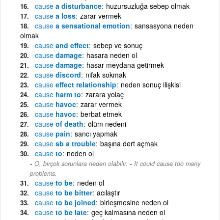
cause
a disturbance
huzursuzluğa sebep olmak
cause
a loss
zarar vermek
cause
a sensational emotion
sansasyona neden
olmak
cause
and effect
sebep ve sonuç
cause
damage
hasara neden ol
cause
damage
hasar meydana getirmek
cause
discord
nifak sokmak
cause
effect relationship
neden sonuç ilişkisi
cause
harm to
zarara yolaç
cause
havoc
zarar vermek
cause
havoc
berbat etmek
cause
of death
ölüm nedeni
cause
pain
sancı yapmak
cause
sb a trouble
başına dert açmak
cause
to
neden ol
-
O, birçok sorunlara neden olabilir.
It could cause too many
problems.
cause
to be
neden ol
cause
to be bitter
acılaştır
cause
to be joined
birleşmesine neden ol
cause
to be late
geç kalmasına neden ol