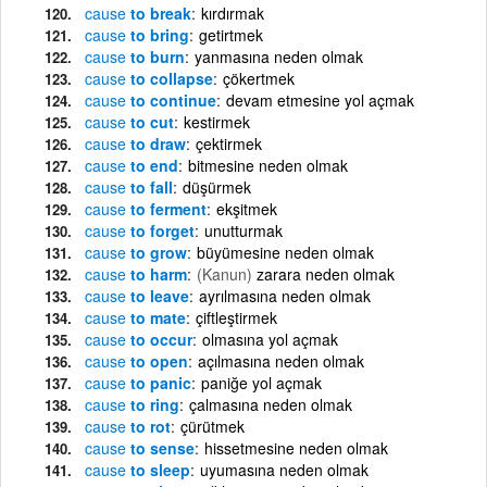
cause
to break
kırdırmak
cause
to bring
getirtmek
cause
to burn
yanmasına neden olmak
cause
to collapse
çökertmek
cause
to continue
devam etmesine yol açmak
cause
to cut
kestirmek
cause
to draw
çektirmek
cause
to end
bitmesine neden olmak
cause
to fall
düşürmek
cause
to ferment
ekşitmek
cause
to forget
unutturmak
cause
to grow
büyümesine neden olmak
cause
to harm
(Kanun)
zarara neden olmak
cause
to leave
ayrılmasına neden olmak
cause
to mate
çiftleştirmek
cause
to occur
olmasına yol açmak
cause
to open
açılmasına neden olmak
cause
to panic
paniğe yol açmak
cause
to ring
çalmasına neden olmak
cause
to rot
çürütmek
cause
to sense
hissetmesine neden olmak
cause
to sleep
uyumasına neden olmak