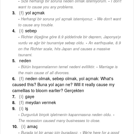
-
Size herhangi bir soruna neden olmak istemiyorum.
I don't
want to cause you any problems.
{f}
yol açmak
-
Herhangi bir soruna yol açmak istemiyoruz.
We don't want
to cause any trouble.
{i}
sebep
Richter ölçeğine göre 8.9 şiddetinde bir deprem, Japonya'yı
-
vurdu ve ağır bir tsunamiye sebep oldu.
An earthquake, 8.9
on the Richter scale, hits Japan and causes a massive
tsunami.
neden
-
Bütün boşanmalarının temel nedeni evliliktir.
Marriage is
the main cause of all divorces.
{f}
neden olmak, sebep olmak, yol açmak: What's
caused this? Buna yol açan ne? Will it really cause my
camellias to bloom earlier? Gerçekten
{i}
gaye
{f}
meydan vermek
{i}
iş
-
Durgunluk birçok işletmenin kapanmasına neden oldu.
The recession caused many businesses to close.
{i}
amaç
-
Burada iyi bir amaç için buradayız.
We're here for a good