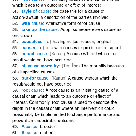
which leads to an outcome or effect of interest
style of
cause
the case title for a cause of
action/lawsuit; a description of the parties involved
with
cause
Alternative form of for cause
take up the
cause
Adopt someone else's cause as
one's own
causeless
{a}
having no just reason, original
causer
{n}
one who causes or produces, an agent
actual
cause
(Kanun)
A cause without which the
result would not have occurred
all-
cause
mortality
(Tıp, İlaç)
The mortality because
of all specified causes
but-for
cause
(Kanun)
A cause without which the
result would not have occurred
root
cause
A root cause is an initiating cause of a
causal chain which leads to an outcome or effect of
interest. Commonly, root cause is used to describe the
depth in the causal chain where an intervention could
reasonably be implemented to change performance and
prevent an undesirable outcome
A
cause
breeder
A
cause
matter