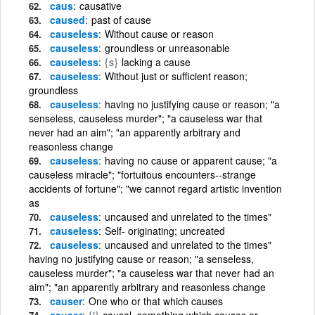
caus
causative
caused
past of cause
causeless
Without cause or reason
causeless
groundless or unreasonable
causeless
{s}
lacking a cause
causeless
Without just or sufficient reason;
groundless
causeless
having no justifying cause or reason; "a
senseless, causeless murder"; "a causeless war that
never had an aim"; "an apparently arbitrary and
reasonless change
causeless
having no cause or apparent cause; "a
causeless miracle"; "fortuitous encounters--strange
accidents of fortune"; "we cannot regard artistic invention
as
causeless
uncaused and unrelated to the times"
causeless
Self- originating; uncreated
causeless
uncaused and unrelated to the times"
having no justifying cause or reason; "a senseless,
causeless murder"; "a causeless war that never had an
aim"; "an apparently arbitrary and reasonless change
causer
One who or that which causes
causer
{i}
causal, something which causes or