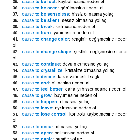
cause
to be lost
kaybolmasına neden ol
cause
to be seen
görülmesine neden ol
cause
to be senseless
hissiz olmasına yolaç
cause
to be silent
sessiz olmasına yol aç
cause
to break
kırılmasına neden ol
cause
to burn
yanmasına neden ol
cause
to change color
renginin değişmesine neden
ol
cause
to change shape
şeklinin değişmesine neden
ol
cause
to continue
devam etmesine yol aç
cause
to crystallize
kristalize olmasına yol aç
cause
to decide
karar vermesini sağla
cause
to end
bitmesine neden ol
cause
to feel better
daha iyi hissetmesine neden ol
cause
to grow
büyümesine neden ol
cause
to happen
olmasına yolaç
cause
to leave
ayrılmasına neden ol
cause
to lose control
kontrolü kaybetmesine neden
ol
cause
to occur
olmasına yol aç
cause
to open
açılmasına neden ol
cause
to panic
paniğe yol aç