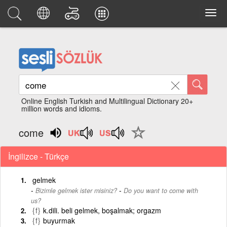
Online English Turkish and Multilingual Dictionary 20+
million words and idioms.
come
İngilizce - Türkçe
gelmek
-
Bizimle gelmek ister misiniz?
Do you want to come with
us?
{f}
k.dili. beli gelmek, boşalmak; orgazm
{f}
buyurmak