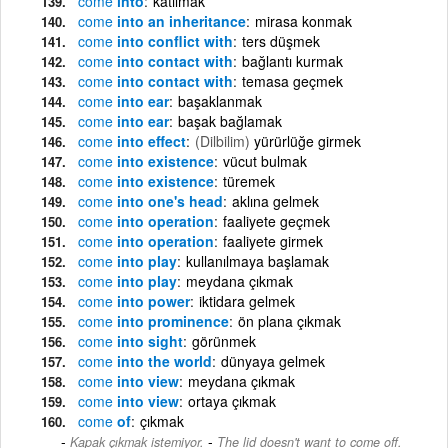
come
into
katılmak
come
into an inheritance
mirasa konmak
come
into conflict with
ters düşmek
come
into contact with
bağlantı kurmak
come
into contact with
temasa geçmek
come
into ear
başaklanmak
come
into ear
başak bağlamak
come
into effect
(Dilbilim)
yürürlüğe girmek
come
into existence
vücut bulmak
come
into existence
türemek
come
into one's head
aklına gelmek
come
into operation
faaliyete geçmek
come
into operation
faaliyete girmek
come
into play
kullanılmaya başlamak
come
into play
meydana çıkmak
come
into power
iktidara gelmek
come
into prominence
ön plana çıkmak
come
into sight
görünmek
come
into the world
dünyaya gelmek
come
into view
meydana çıkmak
come
into view
ortaya çıkmak
come
of
çıkmak
-
Kapak çıkmak istemiyor.
The lid doesn't want to come off.