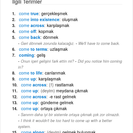
İlgili Terimler
come
true
gerçekleşmek
come
into existence
oluşmak
come
across
karşılaşmak
come
off
kopmak
come
back
dönmek
-
Geri dönmek zorunda kalacağız.
We'll have to come back.
come
to terms
uzlaşmak
coming
geliş
-
Onun içeri gelişini fark ettin mi?
Did you notice him coming
in?
come
to life
canlanmak
come
up
karşılaşmak
come
across
{f}
rastlamak
come
up
(deyim)
meydana çıkmak
come
across
-e rast gelmek
come
up
gündeme gelmek
come
up
ortaya çıkmak
Sanırım daha iyi bir sistemle ortaya çıkmak çok zor olmazdı.
-
I think it wouldn't be too hard to come up with a better
system.
come
along
(deyim)
gelmek,bulunmak