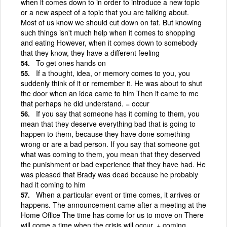
when it comes down to in order to introduce a new topic
or a new aspect of a topic that you are talking about.
Most of us know we should cut down on fat. But knowing
such things isn't much help when it comes to shopping
and eating However, when it comes down to somebody
that they know, they have a different feeling
To get ones hands on
If a thought, idea, or memory comes to you, you
suddenly think of it or remember it. He was about to shut
the door when an idea came to him Then it came to me
that perhaps he did understand. = occur
If you say that someone has it coming to them, you
mean that they deserve everything bad that is going to
happen to them, because they have done something
wrong or are a bad person. If you say that someone got
what was coming to them, you mean that they deserved
the punishment or bad experience that they have had. He
was pleased that Brady was dead because he probably
had it coming to him
When a particular event or time comes, it arrives or
happens. The announcement came after a meeting at the
Home Office The time has come for us to move on There
will come a time when the crisis will occur. + coming