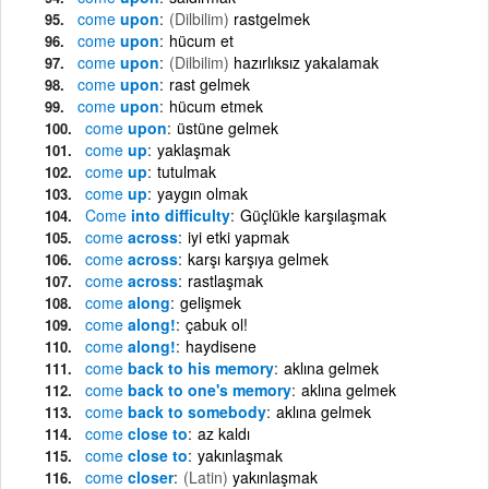
come
upon
(Dilbilim)
rastgelmek
come
upon
hücum et
come
upon
(Dilbilim)
hazırlıksız yakalamak
come
upon
rast gelmek
come
upon
hücum etmek
come
upon
üstüne gelmek
come
up
yaklaşmak
come
up
tutulmak
come
up
yaygın olmak
Come
into difficulty
Güçlükle karşılaşmak
come
across
iyi etki yapmak
come
across
karşı karşıya gelmek
come
across
rastlaşmak
come
along
gelişmek
come
along!
çabuk ol!
come
along!
haydisene
come
back to his memory
aklına gelmek
come
back to one's memory
aklına gelmek
come
back to somebody
aklına gelmek
come
close to
az kaldı
come
close to
yakınlaşmak
come
closer
(Latin)
yakınlaşmak