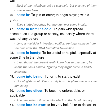
well
Most of the neighbors get 14 channels, but only two of them
come in well here.
come
in
To join or enter; to begin playing with a
group
They started together, but the drummer came in late.
come
in from the cold
To gain widespread
acceptance in a group or society, especially where there
was not any before
Long an outsider in Western politics, Portugal came in from
the cold after the 1974 Carnation Revolution.
come
in handy
To be useful or helpful, especially at
some time in the future
Even though he doesn't really know how to use them, he
keeps the tools around, figuring they might come in handy
someday.
come
into being
To form; to start to exist
Sociologists would like to study how this phenomenon came
into being.
come
into effect
To become enforceable, or
applicable
The new rules will come into effect on the 1st of January.
come
into its own
to be very helpful or to do well in