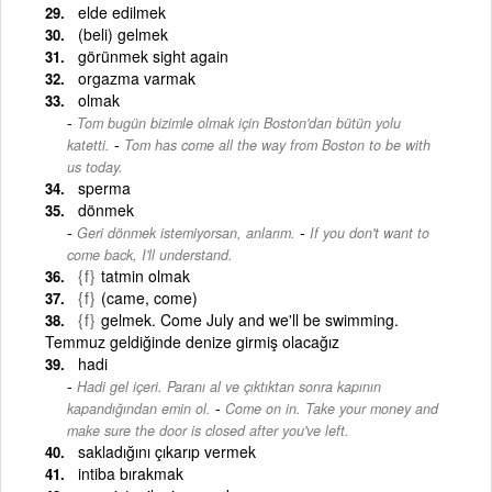
elde edilmek
(beli) gelmek
görünmek sight again
orgazma varmak
olmak
Tom bugün bizimle olmak için Boston'dan bütün yolu
-
katetti.
Tom has come all the way from Boston to be with
us today.
sperma
dönmek
-
Geri dönmek istemiyorsan, anlarım.
If you don't want to
come back, I'll understand.
{f}
tatmin olmak
{f}
(came, come)
{f}
gelmek. Come July and we'll be swimming.
Temmuz geldiğinde denize girmiş olacağız
hadi
Hadi gel içeri. Paranı al ve çıktıktan sonra kapının
-
kapandığından emin ol.
Come on in. Take your money and
make sure the door is closed after you've left.
sakladığını çıkarıp vermek
intiba bırakmak