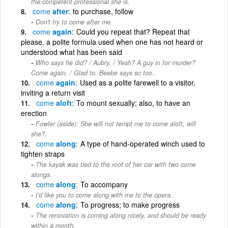
the competent professional she is.
come
after
to purchase, follow
Don't try to come after me.
come
again
Could you repeat that? Repeat that
please. a polite formula used when one has not heard or
understood what has been said
Who says he did? / Aubry. / Yeah? A guy in for murder?
Come again. / Glad to. Beebe says so too..
come
again
Used as a polite farewell to a visitor,
inviting a return visit
come
aloft
To mount sexually; also, to have an
erection
Fowler (aside): She will not tempt me to come aloft, will
she?.
come
along
A type of hand-operated winch used to
tighten straps
The kayak was tied to the roof of her car with two come
alongs.
come
along
To accompany
I'd like you to come along with me to the opera.
come
along
To progress; to make progress
The renovation is coming along nicely, and should be ready
within a month.