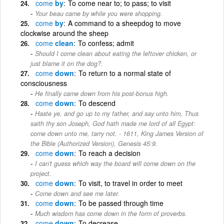
come
by
To come near to; to pass; to visit
Your beau came by while you were shopping.
come
by
A command to a sheepdog to move
clockwise around the sheep
come
clean
To confess; admit
Should I come clean about eating the leftover chicken, or
just blame it on the dog?.
come
down
To return to a normal state of
consciousness
He finally came down from his post-bonus high.
come
down
To descend
Haste ye, and go up to my father, and say unto him, Thus
saith thy son Joseph, God hath made me lord of all Egypt:
come down unto me, tarry not. - 1611, King James Version of
the Bible (Authorized Version), Genesis 45:9.
come
down
To reach a decision
I can't guess which way the board will come down on the
project.
come
down
To visit, to travel in order to meet
Come down and see me later.
come
down
To be passed through time
Much wisdom has come down in the form of proverbs.
come
down
To decrease