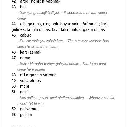
argo istenileni yapmak
bel
-
Savaşın geleceği belliydi.
It appeared that war would
come.
(fiil) gelmek, ulaşmak, buyurmak; görünmek; ileri
gelmek; tatmin olmak; tavır takınmak; orgazm olmak
çabuk
-
Bu yaz tatili çok çabuk bitti.
The summer vacation has
come to an end too soon.
karşılaşmak
deme
-
Sakın bir daha buraya geleyim deme!
Don't you dare
come here again!
dili orgazma varmak
volta etmek
meni
gelsin
-
Kim gelirse gelsin, içeri girdirmeyeceğim.
Whoever comes,
I won't let him in.
geliyorsun
gelirim