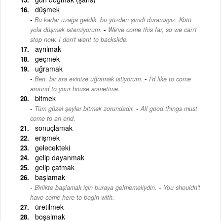
düşmek
Bu kadar uzağa geldik, bu yüzden şimdi duramayız. Kötü
-
yola düşmek istemiyorum.
We've come this far, so we can't
stop now. I don't want to backslide.
ayrılmak
geçmek
uğramak
-
Ben, bir ara evinize uğramak istiyorum.
I'd like to come
around to your house sometime.
bitmek
-
Tüm güzel şeyler bitmek zorundadır.
All good things must
come to an end.
sonuçlamak
erişmek
gelecekteki
gelip dayanmak
gelip çatmak
başlamak
-
Birlikte başlamak için buraya gelmemeliydin.
You shouldn't
have come here to begin with.
üretilmek
boşalmak