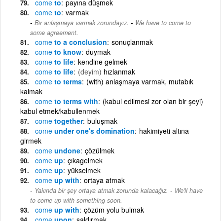
come
to
payına düşmek
come
to
varmak
-
Bir anlaşmaya varmak zorundayız.
We have to come to
some agreement.
come
to a conclusion
sonuçlanmak
come
to know
duymak
come
to life
kendine gelmek
come
to life
(deyim)
hızlanmak
come
to terms
(with) anlaşmaya varmak, mutabık
kalmak
come
to terms with
(kabul edilmesi zor olan bir şeyi)
kabul etmek/kabullenmek
come
together
buluşmak
come
under one's domination
hakimiyeti altına
girmek
come
undone
çözülmek
come
up
çıkagelmek
come
up
yükselmek
come
up with
ortaya atmak
-
Yakında bir şey ortaya atmak zorunda kalacağız.
We'll have
to come up with something soon.
come
up with
çözüm yolu bulmak
come
upon
saldırmak