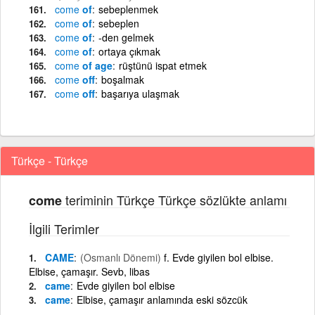
come
of
sebeplenmek
come
of
sebeplen
come
of
-den gelmek
come
of
ortaya çıkmak
come
of age
rüştünü ispat etmek
come
off
boşalmak
come
off
başarıya ulaşmak
Türkçe - Türkçe
teriminin Türkçe Türkçe sözlükte anlamı
come
İlgili Terimler
CAME
(Osmanlı Dönemi)
f. Evde giyilen bol elbise.
Elbise, çamaşır. Sevb, libas
came
Evde giyilen bol elbise
came
Elbise, çamaşır anlamında eski sözcük