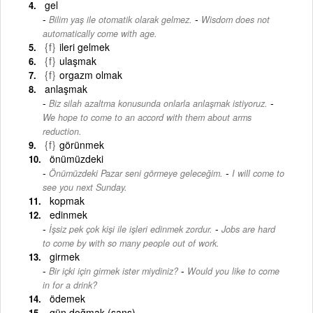
gel
-
Bilim yaş ile otomatik olarak gelmez.
Wisdom does not
automatically come with age.
{f}
ileri gelmek
{f}
ulaşmak
{f}
orgazm olmak
anlaşmak
-
Biz silah azaltma konusunda onlarla anlaşmak istiyoruz.
We hope to come to an accord with them about arms
reduction.
{f}
görünmek
önümüzdeki
-
Önümüzdeki Pazar seni görmeye geleceğim.
I will come to
see you next Sunday.
kopmak
edinmek
-
İşsiz pek çok kişi ile işleri edinmek zordur.
Jobs are hard
to come by with so many people out of work.
girmek
-
Bir içki için girmek ister miydiniz?
Would you like to come
in for a drink?
ödemek
gün doğmak (şans)