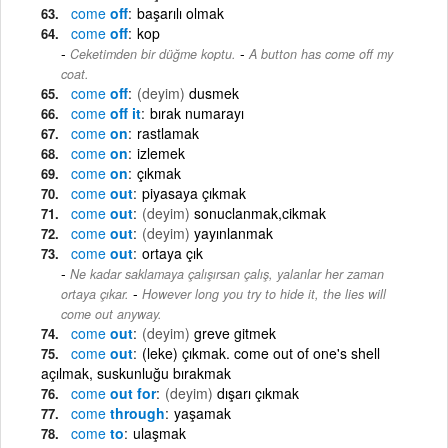
come
off
başarılı olmak
come
off
kop
-
Ceketimden bir düğme koptu.
A button has come off my
coat.
come
off
(deyim)
dusmek
come
off it
bırak numarayı
come
on
rastlamak
come
on
izlemek
come
on
çıkmak
come
out
piyasaya çıkmak
come
out
(deyim)
sonuclanmak,cikmak
come
out
(deyim)
yayınlanmak
come
out
ortaya çık
Ne kadar saklamaya çalışırsan çalış, yalanlar her zaman
-
ortaya çıkar.
However long you try to hide it, the lies will
come out anyway.
come
out
(deyim)
greve gitmek
come
out
(leke) çıkmak. come out of one's shell
açılmak, suskunluğu bırakmak
come
out for
(deyim)
dışarı çıkmak
come
through
yaşamak
come
to
ulaşmak