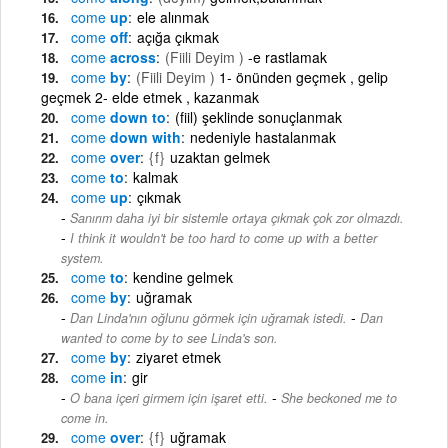
come
up
ele alınmak
come
off
açığa çıkmak
come
across
(Fiili Deyim )
-e rastlamak
come
by
(Fiili Deyim )
1- önünden geçmek , gelip
geçmek 2- elde etmek , kazanmak
come
down to
(fiil) şeklinde sonuçlanmak
come
down with
nedeniyle hastalanmak
come
over
{f}
uzaktan gelmek
come
to
kalmak
come
up
çıkmak
Sanırım daha iyi bir sistemle ortaya çıkmak çok zor olmazdı.
-
I think it wouldn't be too hard to come up with a better
system.
come
to
kendine gelmek
come
by
uğramak
-
Dan Linda'nın oğlunu görmek için uğramak istedi.
Dan
wanted to come by to see Linda's son.
come
by
ziyaret etmek
come
in
gir
-
O bana içeri girmem için işaret etti.
She beckoned me to
come in.
come
over
{f}
uğramak