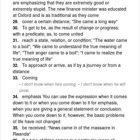
are emphasizing that they are extremely good or
extremely stupid. The new finance minister was educated
at Oxford and is as traditional as they come
cover a certain distance; "She came a long way"
To get to be, as the result of change or progress;
with a predicate; as, to come untied
reach a state, relation, or condition; "The water came
to a boil"; "We came to understand the true meaning of
life"; "Their anger came to a boil"; "I came to realize the
true meaning of life"
To approach or arrive, as if by a journey or from a
distance
Coming
-
I don't know when he's coming.
I don't know when he will
come.
emphasis You can use the expression when it comes
down to it or when you come down to it for emphasis,
when you are giving a general statement or conclusion.
When you come down to it, however, the basic problems
of life have not changed
be received; "News came in of the massacre in
Rwanda"
If a type of thing comes in a particular range of