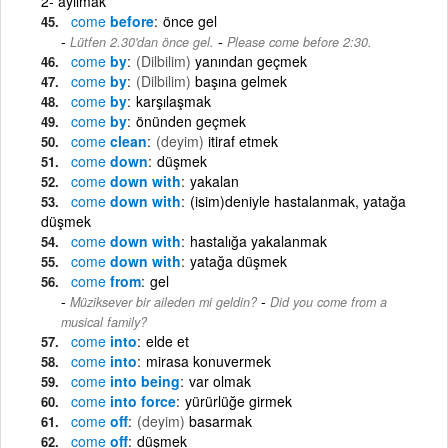
2- ayılmak
come
before
önce gel
-
Lütfen 2.30'dan önce gel.
Please come before 2:30.
come
by
(Dilbilim)
yanından geçmek
come
by
(Dilbilim)
başına gelmek
come
by
karşılaşmak
come
by
önünden geçmek
come
clean
(deyim)
itiraf etmek
come
down
düşmek
come
down with
yakalan
come
down with
(isim)deniyle hastalanmak, yatağa
düşmek
come
down with
hastalığa yakalanmak
come
down with
yatağa düşmek
come
from
gel
-
Müziksever bir aileden mi geldin?
Did you come from a
musical family?
come
into
elde et
come
into
mirasa konuvermek
come
into being
var olmak
come
into force
yürürlüğe girmek
come
off
(deyim)
basarmak
come
off
düşmek