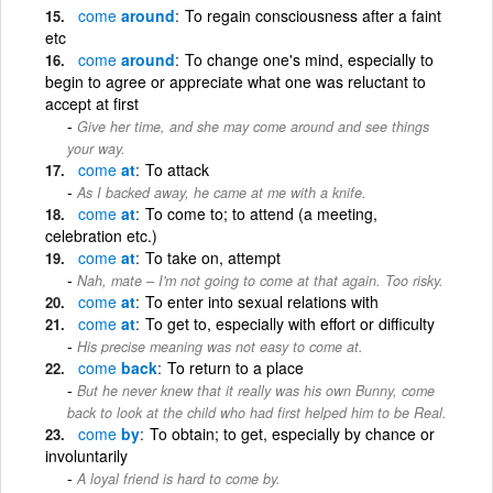
come
around
To regain consciousness after a faint
etc
come
around
To change one's mind, especially to
begin to agree or appreciate what one was reluctant to
accept at first
Give her time, and she may come around and see things
your way.
come
at
To attack
As I backed away, he came at me with a knife.
come
at
To come to; to attend (a meeting,
celebration etc.)
come
at
To take on, attempt
Nah, mate – I'm not going to come at that again. Too risky.
come
at
To enter into sexual relations with
come
at
To get to, especially with effort or difficulty
His precise meaning was not easy to come at.
come
back
To return to a place
But he never knew that it really was his own Bunny, come
back to look at the child who had first helped him to be Real.
come
by
To obtain; to get, especially by chance or
involuntarily
A loyal friend is hard to come by.