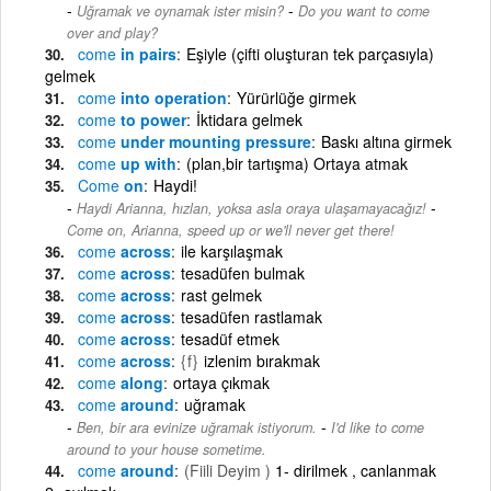
-
Uğramak ve oynamak ister misin?
Do you want to come
over and play?
come
in pairs
Eşiyle (çifti oluşturan tek parçasıyla)
gelmek
come
into operation
Yürürlüğe girmek
come
to power
İktidara gelmek
come
under mounting pressure
Baskı altına girmek
come
up with
(plan,bir tartışma) Ortaya atmak
Come
on
Haydi!
-
Haydi Arianna, hızlan, yoksa asla oraya ulaşamayacağız!
Come on, Arianna, speed up or we'll never get there!
come
across
ile karşılaşmak
come
across
tesadüfen bulmak
come
across
rast gelmek
come
across
tesadüfen rastlamak
come
across
tesadüf etmek
come
across
{f}
izlenim bırakmak
come
along
ortaya çıkmak
come
around
uğramak
-
Ben, bir ara evinize uğramak istiyorum.
I'd like to come
around to your house sometime.
come
around
(Fiili Deyim )
1- dirilmek , canlanmak