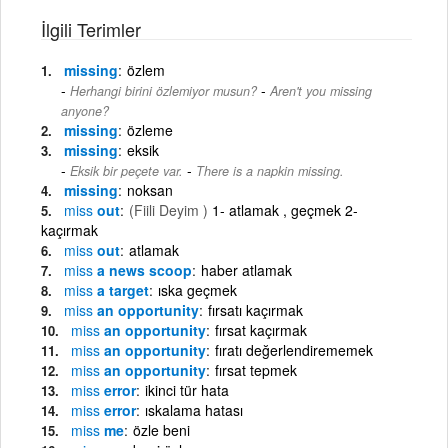
İlgili Terimler
missing
özlem
-
Herhangi birini özlemiyor musun?
Aren't you missing
anyone?
missing
özleme
missing
eksik
-
Eksik bir peçete var.
There is a napkin missing.
missing
noksan
miss
out
(Fiili Deyim )
1- atlamak , geçmek 2-
kaçırmak
miss
out
atlamak
miss
a news scoop
haber atlamak
miss
a target
ıska geçmek
miss
an opportunity
fırsatı kaçırmak
miss
an opportunity
fırsat kaçırmak
miss
an opportunity
fıratı değerlendirememek
miss
an opportunity
fırsat tepmek
miss
error
ikinci tür hata
miss
error
ıskalama hatası
miss
me
özle beni