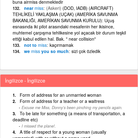
buna airmiss denmektedir
near
miss
(Askeri)
(DOD, IADB) (AIRCRAFT)
TEHLİKELİ YAKLAŞMA (UÇAK) (AMERİKA SAVUNMA
BAKANLIĞI, AMERİKAN SAVUNMA KURULU): Uçuş
esnasında iki pilot arasındaki mesafenin her ikisince,
muhtemel çarpışma tehlikesine yol açacak bir durum teşkil
ettiği kabul edilen hal. Bak. " near collision"
not to
miss
kaçırmamak
we
miss
you so much
sizi çok özledik
İngilizce - İngilizce
Form of address for an unmarried woman
Form of address for a teacher or a waitress
Excuse me Miss, Donny’s been pinching my pencils again.
To be late for something (a means of transportation, a
deadline etc)
I missed the plane!.
A title of respect for a young woman (usually
unmarried) with or without a name used