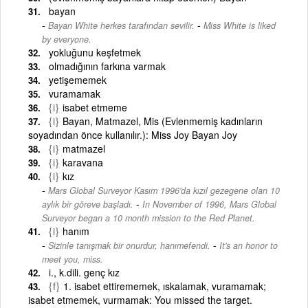
bayan
-
Bayan White herkes tarafından sevilir.
Miss White is liked
by everyone.
yokluğunu keşfetmek
olmadığının farkına varmak
yetişememek
vuramamak
{i}
isabet etmeme
{i}
Bayan, Matmazel, Mis (Evlenmemiş kadınların
soyadından önce kullanılır.): Miss Joy Bayan Joy
{i}
matmazel
{i}
karavana
{i}
kız
Mars Global Surveyor Kasım 1996'da kızıl gezegene olan 10
-
aylık bir göreve başladı.
In November of 1996, Mars Global
Surveyor began a 10 month mission to the Red Planet.
{i}
hanım
-
Sizinle tanışmak bir onurdur, hanımefendi.
It's an honor to
meet you, miss.
i., k.dili. genç kız
{f}
1. isabet ettirememek, ıskalamak, vuramamak;
isabet etmemek, vurmamak: You missed the target.