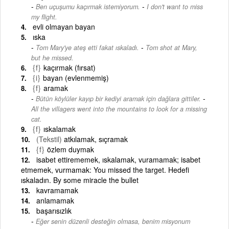
-
Ben uçuşumu kaçırmak istemiyorum.
I don't want to miss
my flight.
evli olmayan bayan
ıska
-
Tom Mary'ye ateş etti fakat ıskaladı.
Tom shot at Mary,
but he missed.
{f}
kaçırmak (fırsat)
{i}
bayan (evlenmemiş)
{f}
aramak
-
Bütün köylüler kayıp bir kediyi aramak için dağlara gittiler.
All the villagers went into the mountains to look for a missing
cat.
{f}
ıskalamak
(Tekstil)
atkılamak, sıçramak
{f}
özlem duymak
isabet ettirememek, ıskalamak, vuramamak; isabet
etmemek, vurmamak: You missed the target. Hedefi
ıskaladın. By some miracle the bullet
kavramamak
anlamamak
başarısızlık
Eğer senin düzenli desteğin olmasa, benim misyonum