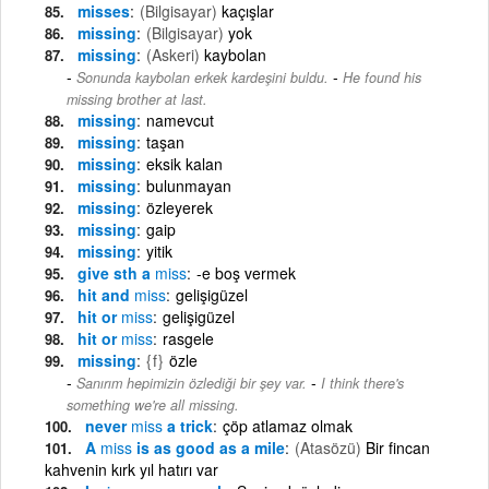
misses
(Bilgisayar)
kaçışlar
missing
(Bilgisayar)
yok
missing
(Askeri)
kaybolan
-
Sonunda kaybolan erkek kardeşini buldu.
He found his
missing brother at last.
missing
namevcut
missing
taşan
missing
eksik kalan
missing
bulunmayan
missing
özleyerek
missing
gaip
missing
yitik
give sth a
miss
-e boş vermek
hit and
miss
gelişigüzel
hit or
miss
gelişigüzel
hit or
miss
rasgele
missing
{f}
özle
-
Sanırım hepimizin özlediği bir şey var.
I think there's
something we're all missing.
never
miss
a trick
çöp atlamaz olmak
A
miss
is as good as a mile
(Atasözü)
Bir fincan
kahvenin kırk yıl hatırı var