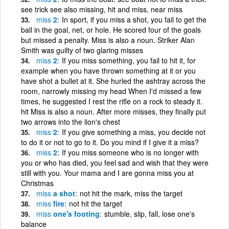
see trick see also missing, hit and miss, near miss
miss
2
In sport, if you miss a shot, you fail to get the
ball in the goal, net, or hole. He scored four of the goals
but missed a penalty. Miss is also a noun. Striker Alan
Smith was guilty of two glaring misses
miss
2
If you miss something, you fail to hit it, for
example when you have thrown something at it or you
have shot a bullet at it. She hurled the ashtray across the
room, narrowly missing my head When I'd missed a few
times, he suggested I rest the rifle on a rock to steady it.
hit Miss is also a noun. After more misses, they finally put
two arrows into the lion's chest
miss
2
If you give something a miss, you decide not
to do it or not to go to it. Do you mind if I give it a miss?
miss
2
If you miss someone who is no longer with
you or who has died, you feel sad and wish that they were
still with you. Your mama and I are gonna miss you at
Christmas
miss
a shot
not hit the mark, miss the target
miss
fire
not hit the target
miss
one's footing
stumble, slip, fall, lose one's
balance