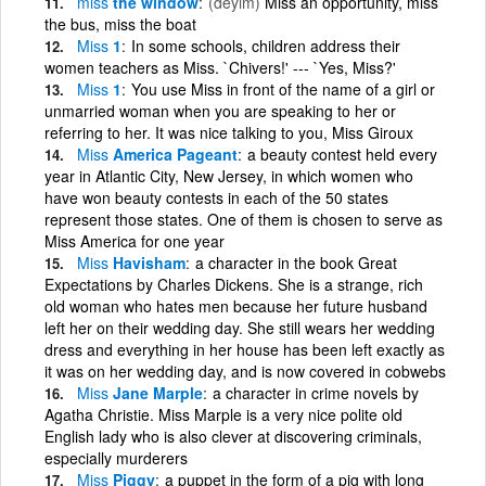
miss
the window
(deyim)
Miss an opportunity, miss
the bus, miss the boat
Miss
1
In some schools, children address their
women teachers as Miss. `Chivers!' --- `Yes, Miss?'
Miss
1
You use Miss in front of the name of a girl or
unmarried woman when you are speaking to her or
referring to her. It was nice talking to you, Miss Giroux
Miss
America Pageant
a beauty contest held every
year in Atlantic City, New Jersey, in which women who
have won beauty contests in each of the 50 states
represent those states. One of them is chosen to serve as
Miss America for one year
Miss
Havisham
a character in the book Great
Expectations by Charles Dickens. She is a strange, rich
old woman who hates men because her future husband
left her on their wedding day. She still wears her wedding
dress and everything in her house has been left exactly as
it was on her wedding day, and is now covered in cobwebs
Miss
Jane Marple
a character in crime novels by
Agatha Christie. Miss Marple is a very nice polite old
English lady who is also clever at discovering criminals,
especially murderers
Miss
Piggy
a puppet in the form of a pig with long