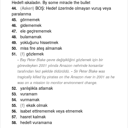
Hedefi ıskaladın. By some miracle the bullet
(Askeri)
BOŞ: Hedef üzerinde olmayan vuruş veya
paralanma
görmemek
gidememek
ele geçirememek
bulamamak
yokluğunu hissetmek
miss fire ateş almamak
{f}
gözlemek
Bay Peter Blake çevre değişikliğini gözlemek için bir
görevdeyken 2001 yılında Amazon nehrinde korsanlar
-
tarafından feci şekilde öldürüldü.
Sir Peter Blake was
tragically killed by pirates on the Amazon river in 2001 as he
was on a mission to monitor environment change.
yanlışlıkla atlamak
vuramam
vurmamak
{f}
eksik olmak
isabet ettirememek veya etmemek
hasret kalmak
hedefi vuramama