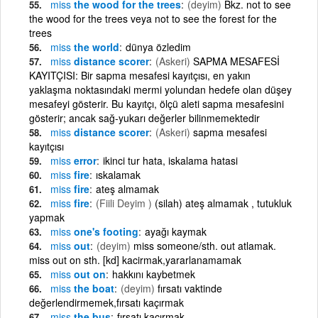
miss
the wood for the trees
(deyim)
Bkz. not to see
the wood for the trees veya not to see the forest for the
trees
miss
the world
dünya özledim
miss
distance scorer
(Askeri)
SAPMA MESAFESİ
KAYITÇISI: Bir sapma mesafesi kayıtçısı, en yakın
yaklaşma noktasındaki mermi yolundan hedefe olan düşey
mesafeyi gösterir. Bu kayıtçı, ölçü aleti sapma mesafesini
gösterir; ancak sağ-yukarı değerler bilinmemektedir
miss
distance scorer
(Askeri)
sapma mesafesi
kayıtçısı
miss
error
ikinci tur hata, iskalama hatasi
miss
fire
ıskalamak
miss
fire
ateş almamak
miss
fire
(Fiili Deyim )
(silah) ateş almamak , tutukluk
yapmak
miss
one's footing
ayağı kaymak
miss
out
(deyim)
miss someone/sth. out atlamak.
miss out on sth. [kd] kacirmak,yararlanamamak
miss
out on
hakkını kaybetmek
miss
the boat
(deyim)
fırsatı vaktinde
değerlendirmemek,fırsatı kaçırmak
miss
the bus
fırsatı kaçırmak