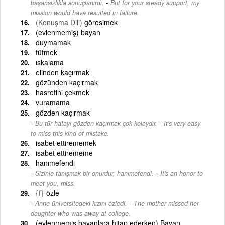
-
başarısızlıkla sonuçlanırdı.
But for your steady support, my
mission would have resulted in failure.
(Konuşma Dili)
göresimek
(evlenmemiş) bayan
duymamak
tütmek
ıskalama
elinden kaçırmak
gözünden kaçırmak
hasretini çekmek
vuramama
gözden kaçırmak
-
Bu tür hatayı gözden kaçırmak çok kolaydır.
It's very easy
to miss this kind of mistake.
isabet ettirememek
isabet ettirememe
hanımefendi
-
Sizinle tanışmak bir onurdur, hanımefendi.
It's an honor to
meet you, miss.
{f}
özle
-
Anne üniversitedeki kızını özledi.
The mother missed her
daughter who was away at college.
(evlenmemiş bayanlara hitap ederken) Bayan