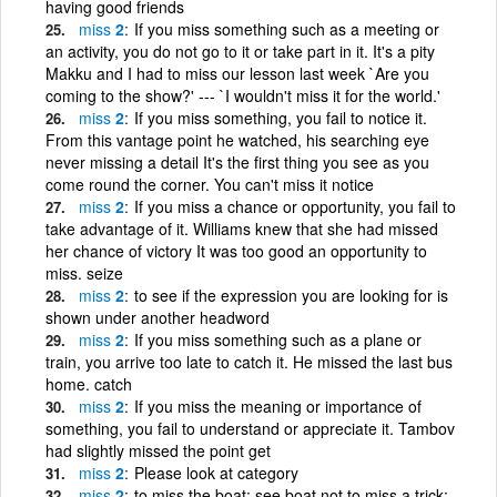
having good friends
miss
2
If you miss something such as a meeting or
an activity, you do not go to it or take part in it. It's a pity
Makku and I had to miss our lesson last week `Are you
coming to the show?' --- `I wouldn't miss it for the world.'
miss
2
If you miss something, you fail to notice it.
From this vantage point he watched, his searching eye
never missing a detail It's the first thing you see as you
come round the corner. You can't miss it notice
miss
2
If you miss a chance or opportunity, you fail to
take advantage of it. Williams knew that she had missed
her chance of victory It was too good an opportunity to
miss. seize
miss
2
to see if the expression you are looking for is
shown under another headword
miss
2
If you miss something such as a plane or
train, you arrive too late to catch it. He missed the last bus
home. catch
miss
2
If you miss the meaning or importance of
something, you fail to understand or appreciate it. Tambov
had slightly missed the point get
miss
2
Please look at category
miss
2
to miss the boat: see boat not to miss a trick: