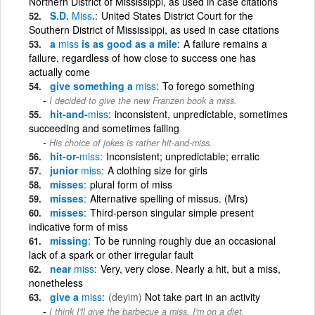
Northern District of Mississippi, as used in case citations
S.D.
Miss
.
United States District Court for the
Southern District of Mississippi, as used in case citations
a
miss
is as good as a mile
A failure remains a
failure, regardless of how close to success one has
actually come
give something a
miss
To forego something
I decided to give the new Franzen book a miss.
hit-and-
miss
inconsistent, unpredictable, sometimes
succeeding and sometimes failing
His choice of jokes is rather hit-and-miss.
hit-or-
miss
Inconsistent; unpredictable; erratic
junior
miss
A clothing size for girls
misses
plural form of miss
misses
Alternative spelling of missus. (Mrs)
misses
Third-person singular simple present
indicative form of miss
missing
To be running roughly due an occasional
lack of a spark or other irregular fault
near
miss
Very, very close. Nearly a hit, but a miss,
nonetheless
give a
miss
(deyim)
Not take part in an activity
I think I'll give the barbecue a miss. I'm on a diet.