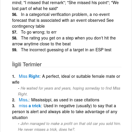
mind; "I missed that remark"; "She missed his point"; "We
lost part of what he said"
In a categorical verification problem, a no-event
forecast that is associated with an event observed See
contingency table
To go wrong; to err
The rating you get on a step when you don't hit the
arrow anytime close to the beat
The incorrect guessing of a target in an ESP test
İlgili Terimler
Miss
Right
A perfect, ideal or suitable female mate or
wife
He waited for years and years, hoping someday to find Miss
Right.
Miss
.
Mississippi, as used in case citations
miss
a trick
Used in negative (usually) to say that a
person is alert and always able to take advantage of any
situation
John managed to make a profit on that old car you sold him.
He never misses a trick, does he?.