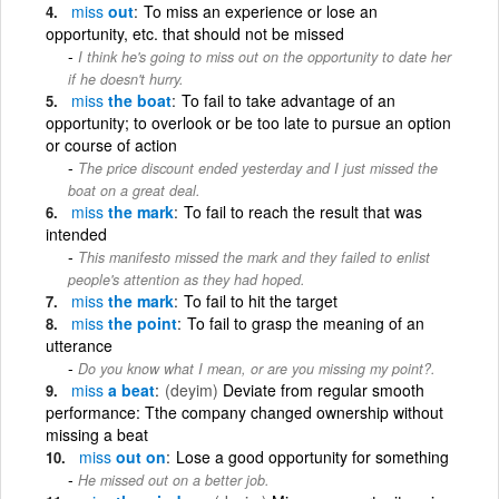
miss
out
To miss an experience or lose an
opportunity, etc. that should not be missed
I think he's going to miss out on the opportunity to date her
if he doesn't hurry.
miss
the boat
To fail to take advantage of an
opportunity; to overlook or be too late to pursue an option
or course of action
The price discount ended yesterday and I just missed the
boat on a great deal.
miss
the mark
To fail to reach the result that was
intended
This manifesto missed the mark and they failed to enlist
people's attention as they had hoped.
miss
the mark
To fail to hit the target
miss
the point
To fail to grasp the meaning of an
utterance
Do you know what I mean, or are you missing my point?.
miss
a beat
(deyim)
Deviate from regular smooth
performance: Tthe company changed ownership without
missing a beat
miss
out on
Lose a good opportunity for something
He missed out on a better job.