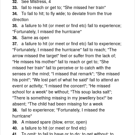
See Mistress, 4
fail to reach or get to; "She missed her train"
To fail to hit; to fly wide; to deviate from the true
direction
a failure to hit (or meet or find etc) fail to experience;
"Fortunately, I missed the hurricane"
Same as open
a failure to hit (or meet or find etc) fail to experience;
"Fortunately, I missed the hurricane" fail to reach; "The
arrow missed the target" feel or suffer from the lack of;
"He misses his mother" fail to reach or get to; "She
missed her train" fail to perceive or to catch with the
senses or the mind; "I missed that remark"; "She missed
his point"; "We lost part of what he said" fail to attend an
event or activity; "I missed the concert"; "He missed
school for a week" be without; "This soup lacks salt";
"There is something missing in my jewellery box!" be
absent; "The child had been missing for a week
fail to experience; "Fortunately, I missed the
hurricane"
A missed spare (blow, error, open)
a failure to hit (or meet or find etc)
To omit; to fail to have or to do; to get without; to