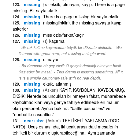
missing
{s}
eksik, olmayan, kayıp: There is a page
missing. Bir sayfa eksik
missing
There is a page missing bir sayfa eksik
missing
missinglinklink the missing savaşta kayıp
askerler
missing
miss özle/farket/kaçır
missing
{i}
kaçırma
-
Bir tek kelime kaçırmadan büyük bir dikkatle dinledik.
We
listened with great care, not missing a single word.
missing
olmayan
Bu dramada bir şey eksik.O gerçek derinliği olmayan basit
-
ikaz edici bir masal.
This drama is missing something. All it
is is a simple cautionary tale with no real depth.
missing
eksik, atlanmış
missing
(Askeri)
KAYIP, KAYBOLAN, KAYBOLMUŞ,
EKSİK: Nerede bulundukları bilinmeyen fakat, muharebede
kaybolmadıkları veya geriye tahliye edilmedikleri malum
olan personel. Ayrıca bakınız: "battle casualties" ve
"nonbattle casualties"
near
miss
(Askeri)
TEHLİKELİ YAKLAŞMA (DOD,
NATO): Uçuş esnasında, iki uçak arasındaki mesafenin
tehlikeli bir durum oluşturabileceği hal. Aynı zamanda