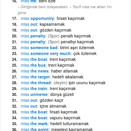
miss
me
beni özle
-
Gittiğimde beni özleyeceksin.
You'll miss me when I'm
gone.
miss
opportunity
fırsatı kaçırmak
miss
out
kapsamamak
miss
out
gözden kaçırmak
miss
penalty
(Spor)
penaltı kaçırmak
miss
penalty
(Spor)
penaltıyı kaçırmak
miss
someone bad
birini aşırı özlemek
miss
someone very much
çok özlemek
miss
the boat
treni kaçırmak
miss
the bus
treni kaçırmak
miss
the news
haber atlamak
miss
the target
hedefi ıskalamak
miss
the thread
(deyim)
ipin ucunu kaçırmak
miss
the train
treni kaçırmak
miss
universe
dünya güzeli
miss
out
gözden kaçır
miss
out
içine almamak
miss
the boat
fırsatı kaçırmak
miss
the boat
vapuru kaçırmak
miss
the mark
hedefi tutturamamak
miss
the point
meseleyi kavramamak