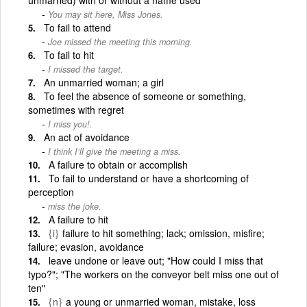
You may sit here, Miss Jones.
To fail to attend
Joe missed the meeting this morning.
To fail to hit
I missed the target.
An unmarried woman; a girl
To feel the absence of someone or something,
sometimes with regret
I miss you!.
An act of avoidance
I think I’ll give the meeting a miss.
A failure to obtain or accomplish
To fail to understand or have a shortcoming of
perception
miss the joke.
A failure to hit
{i}
failure to hit something; lack; omission, misfire;
failure; evasion, avoidance
leave undone or leave out; "How could I miss that
typo?"; "The workers on the conveyor belt miss one out of
ten"
{n}
a young or unmarried woman, mistake, loss