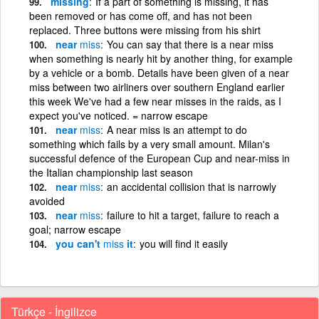
missing
If a part of something is missing, it has
been removed or has come off, and has not been
replaced. Three buttons were missing from his shirt
near
miss
You can say that there is a near miss
when something is nearly hit by another thing, for example
by a vehicle or a bomb. Details have been given of a near
miss between two airliners over southern England earlier
this week We've had a few near misses in the raids, as I
expect you've noticed. = narrow escape
near
miss
A near miss is an attempt to do
something which fails by a very small amount. Milan's
successful defence of the European Cup and near-miss in
the Italian championship last season
near
miss
an accidental collision that is narrowly
avoided
near
miss
failure to hit a target, failure to reach a
goal; narrow escape
you can't
miss
it
you will find it easily
Türkçe - İngilizce