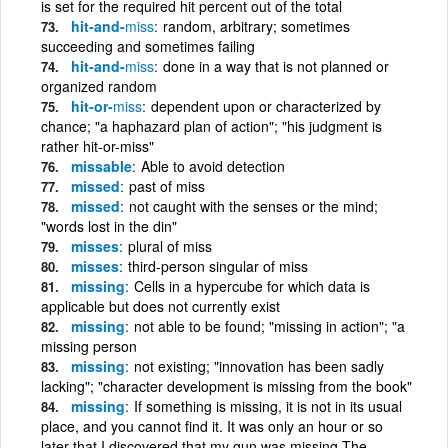
is set for the required hit percent out of the total
hit-and-
miss
random, arbitrary; sometimes
succeeding and sometimes failing
hit-and-
miss
done in a way that is not planned or
organized random
hit-or-
miss
dependent upon or characterized by
chance; "a haphazard plan of action"; "his judgment is
rather hit-or-miss"
missable
Able to avoid detection
missed
past of miss
missed
not caught with the senses or the mind;
"words lost in the din"
misses
plural of miss
misses
third-person singular of miss
missing
Cells in a hypercube for which data is
applicable but does not currently exist
missing
not able to be found; "missing in action"; "a
missing person
missing
not existing; "innovation has been sadly
lacking"; "character development is missing from the book"
missing
If something is missing, it is not in its usual
place, and you cannot find it. It was only an hour or so
later that I discovered that my gun was missing The