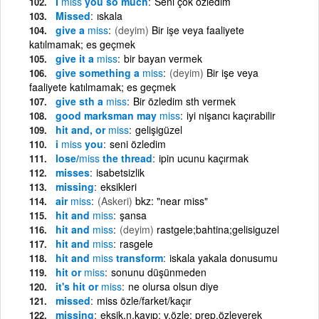
I
miss
you so much
Seni çok özledim
Missed
ıskala
give a
miss
(deyim)
Bir işe veya faaliyete
katılmamak; es geçmek
give it a
miss
bir bayan vermek
give something a
miss
(deyim)
Bir işe veya
faaliyete katılmamak; es geçmek
give sth a
miss
Bir özledim sth vermek
good marksman may
miss
iyi nişancı kaçırabilir
hit and, or
miss
gelişigüzel
i
miss
you
seni özledim
lose/
miss
the thread
ipin ucunu kaçırmak
misses
isabetsizlik
missing
eksikleri
air
miss
(Askeri)
bkz: "near miss"
hit and
miss
şansa
hit and
miss
(deyim)
rastgele;bahtina;gelisiguzel
hit and
miss
rasgele
hit and
miss
transform
iskala yakala donusumu
hit or
miss
sonunu düşünmeden
it's hit or
miss
ne olursa olsun diye
missed
miss özle/farket/kaçır
missing
eksik,n.kayıp: v.özle: prep.özleyerek