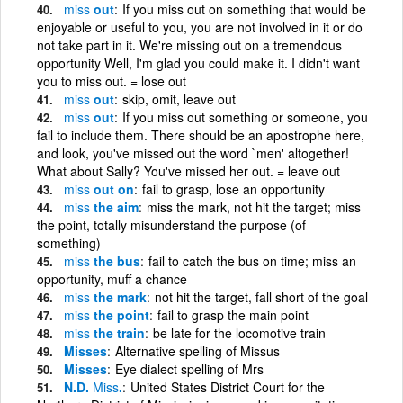
miss
out
If you miss out on something that would be
enjoyable or useful to you, you are not involved in it or do
not take part in it. We're missing out on a tremendous
opportunity Well, I'm glad you could make it. I didn't want
you to miss out. = lose out
miss
out
skip, omit, leave out
miss
out
If you miss out something or someone, you
fail to include them. There should be an apostrophe here,
and look, you've missed out the word `men' altogether!
What about Sally? You've missed her out. = leave out
miss
out on
fail to grasp, lose an opportunity
miss
the aim
miss the mark, not hit the target; miss
the point, totally misunderstand the purpose (of
something)
miss
the bus
fail to catch the bus on time; miss an
opportunity, muff a chance
miss
the mark
not hit the target, fall short of the goal
miss
the point
fail to grasp the main point
miss
the train
be late for the locomotive train
Misses
Alternative spelling of Missus
Misses
Eye dialect spelling of Mrs
N.D.
Miss
.
United States District Court for the