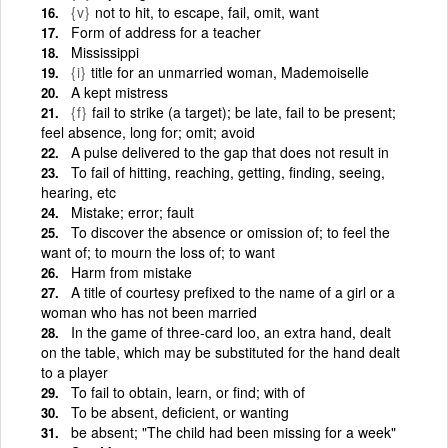
{v}
not to hit, to escape, fail, omit, want
Form of address for a teacher
Mississippi
{i}
title for an unmarried woman, Mademoiselle
A kept mistress
{f}
fail to strike (a target); be late, fail to be present;
feel absence, long for; omit; avoid
A pulse delivered to the gap that does not result in
To fail of hitting, reaching, getting, finding, seeing,
hearing, etc
Mistake; error; fault
To discover the absence or omission of; to feel the
want of; to mourn the loss of; to want
Harm from mistake
A title of courtesy prefixed to the name of a girl or a
woman who has not been married
In the game of three-card loo, an extra hand, dealt
on the table, which may be substituted for the hand dealt
to a player
To fail to obtain, learn, or find; with of
To be absent, deficient, or wanting
be absent; "The child had been missing for a week"