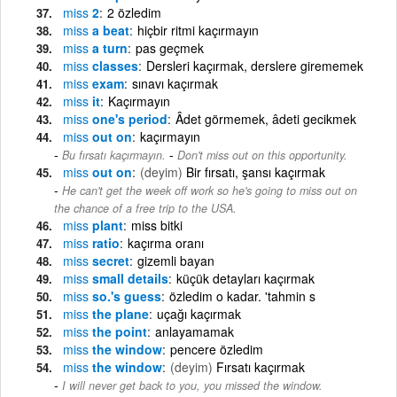
miss
2
2 özledim
miss
a beat
hiçbir ritmi kaçırmayın
miss
a turn
pas geçmek
miss
classes
Dersleri kaçırmak, derslere girememek
miss
exam
sınavı kaçırmak
miss
it
Kaçırmayın
miss
one's period
Âdet görmemek, âdeti gecikmek
miss
out on
kaçırmayın
-
Bu fırsatı kaçırmayın.
Don't miss out on this opportunity.
miss
out on
(deyim)
Bir fırsatı, şansı kaçırmak
He can't get the week off work so he's going to miss out on
the chance of a free trip to the USA.
miss
plant
miss bitki
miss
ratio
kaçırma oranı
miss
secret
gizemli bayan
miss
small details
küçük detayları kaçırmak
miss
so.'s guess
özledim o kadar. 'tahmin s
miss
the plane
uçağı kaçırmak
miss
the point
anlayamamak
miss
the window
pencere özledim
miss
the window
(deyim)
Fırsatı kaçırmak
I will never get back to you, you missed the window.