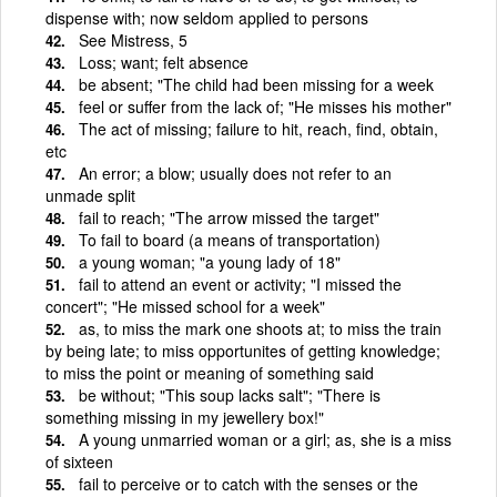
dispense with; now seldom applied to persons
See Mistress, 5
Loss; want; felt absence
be absent; "The child had been missing for a week
feel or suffer from the lack of; "He misses his mother"
The act of missing; failure to hit, reach, find, obtain,
etc
An error; a blow; usually does not refer to an
unmade split
fail to reach; "The arrow missed the target"
To fail to board (a means of transportation)
a young woman; "a young lady of 18"
fail to attend an event or activity; "I missed the
concert"; "He missed school for a week"
as, to miss the mark one shoots at; to miss the train
by being late; to miss opportunites of getting knowledge;
to miss the point or meaning of something said
be without; "This soup lacks salt"; "There is
something missing in my jewellery box!"
A young unmarried woman or a girl; as, she is a miss
of sixteen
fail to perceive or to catch with the senses or the