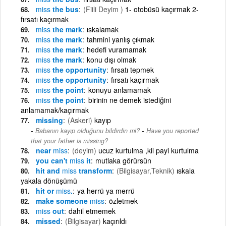
miss
the bus
(Fiili Deyim )
1- otobüsü kaçırmak 2-
fırsatı kaçırmak
miss
the mark
ıskalamak
miss
the mark
tahmini yanlış çıkmak
miss
the mark
hedefi vuramamak
miss
the mark
konu dışı olmak
miss
the opportunity
fırsatı tepmek
miss
the opportunity
fırsatı kaçırmak
miss
the point
konuyu anlamamak
miss
the point
birinin ne demek istediğini
anlamamak/kaçırmak
missing
(Askeri)
kayıp
-
Babanın kayıp olduğunu bildirdin mi?
Have you reported
that your father is missing?
near
miss
(deyim)
ucuz kurtulma ,kil payi kurtulma
you can't
miss
it
mutlaka görürsün
hit and
miss
transform
(Bilgisayar,Teknik)
ıskala
yakala dönüşümü
hit or
miss
.
ya herrü ya merrü
make someone
miss
özletmek
miss
out
dahil etmemek
missed
(Bilgisayar)
kaçırıldı