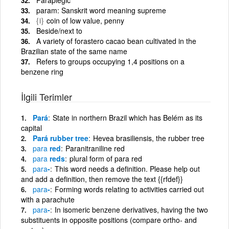
param: Sanskrit word meaning supreme
{i}
coin of low value, penny
Beside/next to
A variety of forastero cacao bean cultivated in the
Brazilian state of the same name
Refers to groups occupying 1,4 positions on a
benzene ring
İlgili Terimler
Pará
State in northern Brazil which has Belém as its
capital
Pará rubber tree
Hevea brasiliensis, the rubber tree
para
red
Paranitraniline red
para
reds
plural form of para red
para
-
This word needs a definition. Please help out
and add a definition, then remove the text {{rfdef}}
para
-
Forming words relating to activities carried out
with a parachute
para
-
In isomeric benzene derivatives, having the two
substituents in opposite positions (compare ortho- and