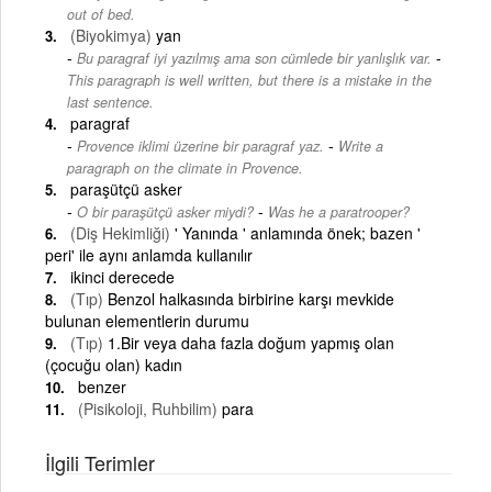
out of bed.
(Biyokimya)
yan
-
Bu paragraf iyi yazılmış ama son cümlede bir yanlışlık var.
This paragraph is well written, but there is a mistake in the
last sentence.
paragraf
-
Provence iklimi üzerine bir paragraf yaz.
Write a
paragraph on the climate in Provence.
paraşütçü asker
-
O bir paraşütçü asker miydi?
Was he a paratrooper?
(Diş Hekimliği)
' Yanında ' anlamında önek; bazen '
peri' ile aynı anlamda kullanılır
ikinci derecede
(Tıp)
Benzol halkasında birbirine karşı mevkide
bulunan elementlerin durumu
(Tıp)
1.Bir veya daha fazla doğum yapmış olan
(çocuğu olan) kadın
benzer
(Pisikoloji, Ruhbilim)
para
İlgili Terimler