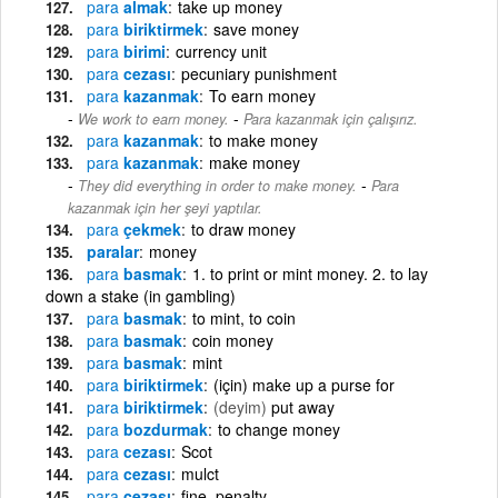
para
almak
take up money
para
biriktirmek
save money
para
birimi
currency unit
para
cezası
pecuniary punishment
para
kazanmak
To earn money
-
We work to earn money.
Para kazanmak için çalışırız.
para
kazanmak
to make money
para
kazanmak
make money
-
They did everything in order to make money.
Para
kazanmak için her şeyi yaptılar.
para
çekmek
to draw money
paralar
money
para
basmak
1. to print or mint money. 2. to lay
down a stake (in gambling)
para
basmak
to mint, to coin
para
basmak
coin money
para
basmak
mint
para
biriktirmek
(için) make up a purse for
para
biriktirmek
(deyim)
put away
para
bozdurmak
to change money
para
cezası
Scot
para
cezası
mulct
para
cezası
fine, penalty