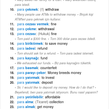
para istedi.
para
çekmek
{f}
withdraw
-
Many people use ATMs to withdraw money.
Birçok kişi
ATM'leri para çekmek için kullanır.
para
cezası vermek
fine
para
çekme
withdrawal
para
cezası
(Hukuk)
fine
-
Tom paid a $300 fine.
Tom 300 dolar para cezası ödedi.
para
biriktirmek
to save money
para
iadesi
refund
-
Tom should ask for a refund.
Tom para iadesi istemeli.
para
kaynağı
fund
-
We exhausted our funds.
Biz para kaynağını tükettik.
para
basmak
counterfeit
para
parayı çeker
Money breeds money
para
yatırmak
to invest
para
yatırmak
deposit
-
Sir, I would like to deposit my money. How do I do that?
Beyefendi, ben para yatırmak istiyorum. Bunu nasıl yaparım?
para
yetirilebilir
affordable
para
alma
(Ticaret)
collection
para
almak
get money