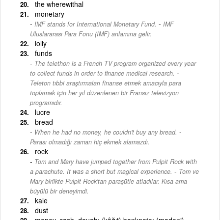
the wherewithal
monetary
-
IMF stands for International Monetary Fund.
IMF
Uluslararası Para Fonu (IMF) anlamına gelir.
lolly
funds
The telethon is a French TV program organized every year
-
to collect funds in order to finance medical research.
Teleton tıbbi araştırmaları finanse etmek amacıyla para
toplamak için her yıl düzenlenen bir Fransız televizyon
programıdır.
lucre
bread
-
When he had no money, he couldn't buy any bread.
Parası olmadığı zaman hiç ekmek alamazdı.
rock
Tom and Mary have jumped together from Pulpit Rock with
-
a parachute. It was a short but magical experience.
Tom ve
Mary birlikte Pulpit Rock'tan paraşütle atladılar. Kısa ama
büyülü bir deneyimdi.
kale
dust
money, cash, dough; (kâğıt) banknote; (madeni)