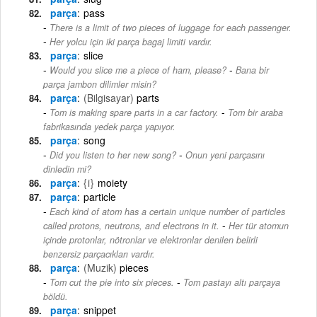
parça
pass
There is a limit of two pieces of luggage for each passenger.
-
Her yolcu için iki parça bagaj limiti vardır.
parça
slice
-
Would you slice me a piece of ham, please?
Bana bir
parça jambon dilimler misin?
parça
(Bilgisayar)
parts
-
Tom is making spare parts in a car factory.
Tom bir araba
fabrikasında yedek parça yapıyor.
parça
song
-
Did you listen to her new song?
Onun yeni parçasını
dinledin mi?
parça
{i}
moiety
parça
particle
Each kind of atom has a certain unique number of particles
-
called protons, neutrons, and electrons in it.
Her tür atomun
içinde protonlar, nötronlar ve elektronlar denilen belirli
benzersiz parçacıkları vardır.
parça
(Muzik)
pieces
-
Tom cut the pie into six pieces.
Tom pastayı altı parçaya
böldü.
parça
snippet