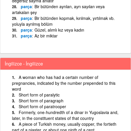
değersiz sayma anlatır
parça
Bir bütünden ayrılan, ayrı sayılan veya
artakalan şey
parça
Bir bütünden kopmak, kırılmak, yırtılmak vb.
yoluyla ayrılmış bölüm
parça
Güzel, alımlı kız veya kadın
parça
Az bir miktar
İngilizce - İngilizce
A woman who has had a certain number of
pregnancies, indicated by the number prepended to this
word
Short form of paralytic
Short form of paragraph
Short form of paratrooper
Formerly, one-hundredth of a dinar in Yugoslavia and,
later, in the constituent states of that country
A piece of Turkish money, usually copper, the fortieth
part of a piaster, or about one ninth of a cent