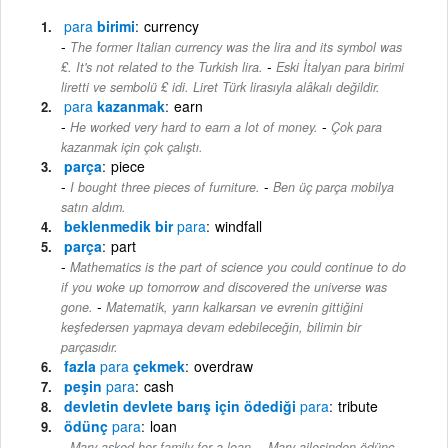
para
birimi
currency
The former Italian currency was the lira and its symbol was
-
₤. It's not related to the Turkish lira.
Eski İtalyan para birimi
liretti ve sembolü ₤ idi. Liret Türk lirasıyla alâkalı değildir.
para
kazanmak
earn
-
He worked very hard to earn a lot of money.
Çok para
kazanmak için çok çalıştı.
parça
piece
-
I bought three pieces of furniture.
Ben üç parça mobilya
satın aldım.
beklenmedik bir
para
windfall
parça
part
Mathematics is the part of science you could continue to do
if you woke up tomorrow and discovered the universe was
-
gone.
Matematik, yarın kalkarsan ve evrenin gittiğini
keşfedersen yapmaya devam edebileceğin, bilimin bir
parçasıdır.
fazla
para
çekmek
overdraw
peşin
para
cash
devletin devlete barış için ödediği
para
tribute
ödünç
para
loan
-
Mary asked her family for a loan.
Mary ailesinden ödünç