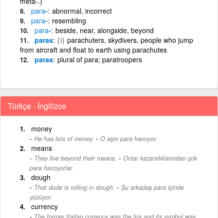
meta-.)
para
-
abnormal, incorrect
para
-
resembling
para
-
beside, near, alongside, beyond
paras
{i}
parachuters, skydivers, people who jump
from aircraft and float to earth using parachutes
paras
plural of para; paratroopers
Türkçe - İngilizce
money
-
He has lots of money.
O aşırı para harcıyor.
means
-
They live beyond their means.
Onlar kazandıklarından çok
para harcıyorlar.
dough
-
That dude is rolling in dough.
Şu arkadaş para içinde
yüzüyor.
currency
The former Italian currency was the lira and its symbol was