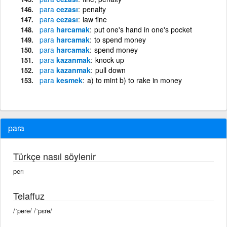
para
cezası
penalty
para
cezası
law fine
para
harcamak
put one's hand in one's pocket
para
harcamak
to spend money
para
harcamak
spend money
para
kazanmak
knock up
para
kazanmak
pull down
para
kesmek
a) to mint b) to rake in money
para
Türkçe nasıl söylenir
perı
Telaffuz
/ˈperə/ /ˈpɛrə/