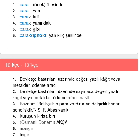
para
-
(önek) ötesinde
para
-
yarı
para
-
tali
para
-
yanındaki
para
-
gibi
para
-xiphoid
yan kılıç şeklinde
Türkçe - Türkçe
Devletçe bastırılan, üzerinde değeri yazılı kâğıt veya
metalden ödeme aracı
Devletçe bastırılan, üzerinde saymaca değeri yazılı
kâğıt veya metalden ödeme aracı, nakit
Kazanç: "Balıkçılıkta para vardır ama dalgıçlık kadar
genç işidir."- S. F. Abasıyanık
Kuruşun kırkta biri
(Osmanlı Dönemi)
AKÇA
mangır
tıngır