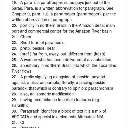
A para is a paratrooper. some guys just out of the
paras. Para. is a written abbreviation for paragraph. See
Chapter 9, para. 1.2. a paratrooper (paratrooper). par the
written abbreviation of paragraph
port city in northern Brazil in the Amazon delta; main
port and commercial center for the Amazon River basin
Chem
Short form of paramedic
prefix, beside, near
(pref ) far from, away, out, different from (k318)
A woman who has been delivered of a viable fetus
an estuary in northern Brazil into which the Tocantins
River flows
A prefix signifying alongside of, beside, beyond,
against, amiss; as parable, literally, a placing beside;
paradox, that which is contrary to opinion; parachronism
also, an isomeric modification
having resemblance to certain features (e g
Paralithic)
Paragraph Identifies a block of text It is a mix of
#PCDATA and special text elements Attributes: N/A
Cf
Paraplegic