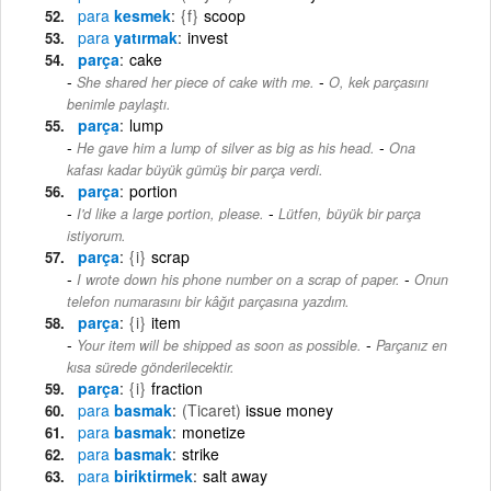
para
kesmek
{f}
scoop
para
yatırmak
invest
parça
cake
-
She shared her piece of cake with me.
O, kek parçasını
benimle paylaştı.
parça
lump
-
He gave him a lump of silver as big as his head.
Ona
kafası kadar büyük gümüş bir parça verdi.
parça
portion
-
I'd like a large portion, please.
Lütfen, büyük bir parça
istiyorum.
parça
{i}
scrap
-
I wrote down his phone number on a scrap of paper.
Onun
telefon numarasını bir kâğıt parçasına yazdım.
parça
{i}
item
-
Your item will be shipped as soon as possible.
Parçanız en
kısa sürede gönderilecektir.
parça
{i}
fraction
para
basmak
(Ticaret)
issue money
para
basmak
monetize
para
basmak
strike
para
biriktirmek
salt away