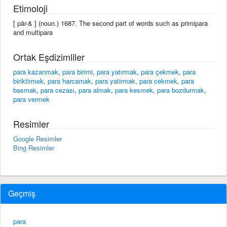
Etimoloji
[ pär-& ] (noun.) 1687. The second part of words such as primipara
and multipara
Ortak Eşdizimliler
para kazanmak
,
para birimi
,
para yatırmak
,
para çekmek
,
para
biriktirmek
,
para harcamak
,
para yatirmak
,
para cekmek
,
para
basmak
,
para cezası
,
para almak
,
para kesmek
,
para bozdurmak
,
para vermek
Resimler
Google Resimler
Bing Resimler
Geçmiş
para