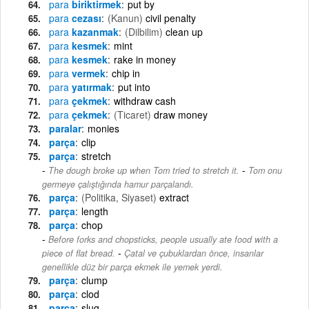
para
biriktirmek
put by
para
cezası
(Kanun)
civil penalty
para
kazanmak
(Dilbilim)
clean up
para
kesmek
mint
para
kesmek
rake in money
para
vermek
chip in
para
yatırmak
put into
para
çekmek
withdraw cash
para
çekmek
(Ticaret)
draw money
paralar
monies
parça
clip
parça
stretch
-
The dough broke up when Tom tried to stretch it.
Tom onu
germeye çalıştığında hamur parçalandı.
parça
(Politika, Siyaset)
extract
parça
length
parça
chop
Before forks and chopsticks, people usually ate food with a
-
piece of flat bread.
Çatal ve çubuklardan önce, insanlar
genellikle düz bir parça ekmek ile yemek yerdi.
parça
clump
parça
clod
parça
slug