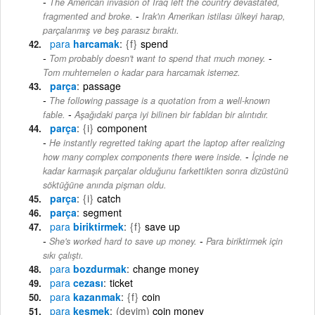
The American invasion of Iraq left the country devastated,
-
fragmented and broke.
Irak'ın Amerikan istilası ülkeyi harap,
parçalanmış ve beş parasız bıraktı.
para
harcamak
{f}
spend
-
Tom probably doesn't want to spend that much money.
Tom muhtemelen o kadar para harcamak istemez.
parça
passage
The following passage is a quotation from a well-known
-
fable.
Aşağıdaki parça iyi bilinen bir fabldan bir alıntıdır.
parça
{i}
component
He instantly regretted taking apart the laptop after realizing
-
how many complex components there were inside.
İçinde ne
kadar karmaşık parçalar olduğunu farkettikten sonra dizüstünü
söktüğüne anında pişman oldu.
parça
{i}
catch
parça
segment
para
biriktirmek
{f}
save up
-
She's worked hard to save up money.
Para biriktirmek için
sıkı çalıştı.
para
bozdurmak
change money
para
cezası
ticket
para
kazanmak
{f}
coin
para
kesmek
(deyim)
coin money