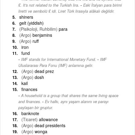
-
₤. It's not related to the Turkish lira.
Eski İtalyan para birimi
liretti ve sembolü ₤ idi. Liret Türk lirasıyla alâkalı değildir.
shiners
gelt (yiddish)
(Pisikoloji, Ruhbilim)
para
(Argo)
benjamins
(Argo)
ruff
iron
fund
-
IMF stands for International Monetary Fund.
IMF
Uluslararası Para Fonu (IMF) anlamına gelir.
(Argo)
dead prez
(Argo)
dosh
kail
finances
A household is a group that shares the same living space
-
and finances.
Ev halkı, aynı yaşam alanını ve parayı
paylaşan bir gruptur.
banknote
(Ticaret)
allowance
(Argo)
dead presidents
(Argo)
wonga