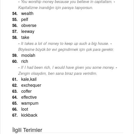
-
You worship money because you believe in capitalism.
Kapitalizme inandığın için paraya tapıyorsun.
wealth
pelf
obverse
leeway
take
-
It takes a lot of money to keep up such a big house.
Böylesine büyük bir evi geçindirmek için çok para gerekir.
moolah
rich
-
If I had been rich, I would have given you some money.
Zengin olsaydım, ben sana biraz para verirdim.
kale,kail
exchequer
coffer
effective
wampum
loot
kickback
İlgili Terimler