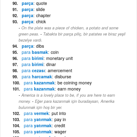
parça
quote
parça
slide
parça
chapter
parça
chick
On the plate was a piece of chicken, a potato and some
-
green peas.
Tabakta bir parça piliç, bir patates ve biraz yeşil
bezelye vardı.
parça
dibs
para
basmak
coin
para
birimi
monetary unit
para
birimi
dinar
para
cezası
amercement
para
harcamak
disburse
para
kazanmak
be coining money
para
kazanmak
earn money
America is a lovely place to be, if you are here to earn
-
money.
Eğer para kazanmak için buradaysan, Amerika
bulunmak için hoş bir yer.
para
vermek
put into
para
yatırmak
pay in
para
yatırmak
credit
para
yatırmak
wager