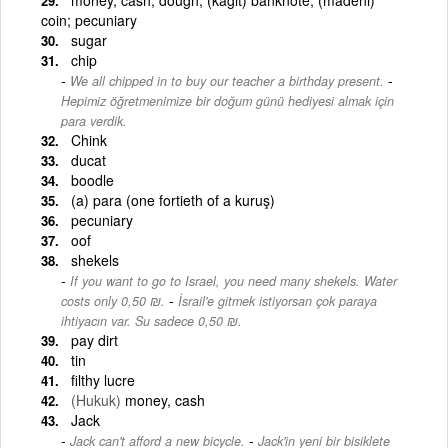
coin; pecuniary
sugar
chip
-
We all chipped in to buy our teacher a birthday present.
Hepimiz öğretmenimize bir doğum günü hediyesi almak için
para verdik.
Chink
ducat
boodle
(a) para (one fortieth of a kuruş)
pecuniary
oof
shekels
If you want to go to Israel, you need many shekels. Water
-
costs only 0,50 ₪.
İsrail'e gitmek istiyorsan çok paraya
ihtiyacın var. Su sadece 0,50 ₪.
pay dirt
tin
filthy lucre
(Hukuk)
money, cash
Jack
-
Jack can't afford a new bicycle.
Jack'in yeni bir bisiklete