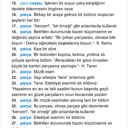
para
cezası
İşlenen bir suçun para karşılığının
devlete ödenmesini öngören ceza
parça
Birkaçı bir araya gelince bir bütünü oluşturan
şeylerin her biri
parça
"benzeri", "bir örneği" gibi anlamlarda kullanılır
parça
Belirtilen durumunda bazen küçümseme ve
değersiz sayma anlatır: "Bir çoban parçasısın, olmasa bile
koyun / Daima eğeceksin başkalarına boyun."- K. Kamu
parça
Kısa bir süre
parça
Bir bütünden kopma, kırılma, yırtılma vb.
yoluyla ayrılmış bölüm: "Alınacakları bir gece önceden
küçük bir karton parçasına yazmıştır."- H. Taner
parça
Müzik eseri
parça
Sayı sıfatıyla "tane" anlamına gelir
parça
Tane. Edebiyat eserinin bir bölümü:
"Hayatımın en acı ve tatlı saatleri bunun başında geçti,
eserimin en güzel parçalarını onun kenarında yazdım
parça
Bir müzik eserinden alınmış tam bir bölüm
parça
Ay parçası, elmas parçası gibi deyimlerde
"benzeri", "bir örneği" gibi anlamlarda kullanılır
parça
Edebiyat eserinin bir bölümü
parça
Belirtilen durumunda bazen küçümseme ve