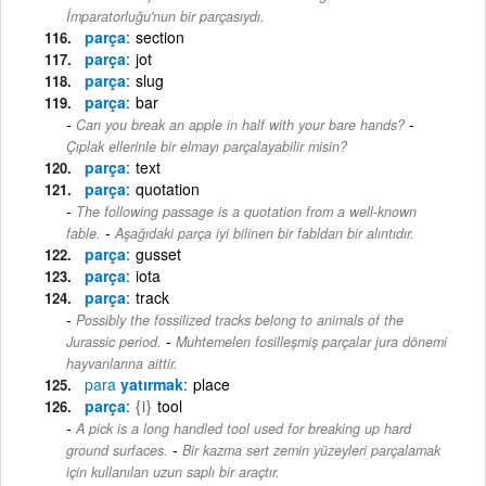
İmparatorluğu'nun bir parçasıydı.
parça
section
parça
jot
parça
slug
parça
bar
-
Can you break an apple in half with your bare hands?
Çıplak ellerinle bir elmayı parçalayabilir misin?
parça
text
parça
quotation
The following passage is a quotation from a well-known
-
fable.
Aşağıdaki parça iyi bilinen bir fabldan bir alıntıdır.
parça
gusset
parça
iota
parça
track
Possibly the fossilized tracks belong to animals of the
-
Jurassic period.
Muhtemelen fosilleşmiş parçalar jura dönemi
hayvanlarına aittir.
para
yatırmak
place
parça
{i}
tool
A pick is a long handled tool used for breaking up hard
-
ground surfaces.
Bir kazma sert zemin yüzeyleri parçalamak
için kullanılan uzun saplı bir araçtır.