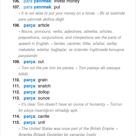
para
yatırmak
invest money
para
yatırmak
put
-
It is not wise to put your money on a horse.
Bir at üzerinde
para yatırmak akıllıca değil.
parça
article
Nouns, pronouns, verbs, adjectives, adverbs, articles,
prepositions, conjunctions, and interjections are the parts of
-
speech in English.
İsimler, zamirler, fiiller, sıfatlar, zarflar,
makaleler, edatlar, bağlaçlar, ve ünlemler İngilizcede konuşma
parçalarıdır.
parça
cut
-
Tom cut the pie into six pieces.
Tom pastayı altı parçaya
böldü.
parça
grain
parça
snatch
parça
dollop
parça
ounce
-
It's clear Tom doesn't have an ounce of humanity.
Tom'un
bir parça insanlığının olmadığı açık.
parça
cantle
parça
unit
-
The United States was once part of the British Empire.
Amerika Birleşik Devletleri bir zamanlar İngiliz