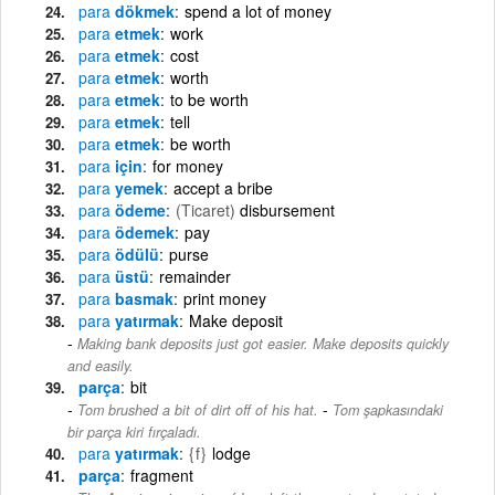
para
dökmek
spend a lot of money
para
etmek
work
para
etmek
cost
para
etmek
worth
para
etmek
to be worth
para
etmek
tell
para
etmek
be worth
para
için
for money
para
yemek
accept a bribe
para
ödeme
(Ticaret)
disbursement
para
ödemek
pay
para
ödülü
purse
para
üstü
remainder
para
basmak
print money
para
yatırmak
Make deposit
Making bank deposits just got easier. Make deposits quickly
and easily.
parça
bit
-
Tom brushed a bit of dirt off of his hat.
Tom şapkasındaki
bir parça kiri fırçaladı.
para
yatırmak
{f}
lodge
parça
fragment