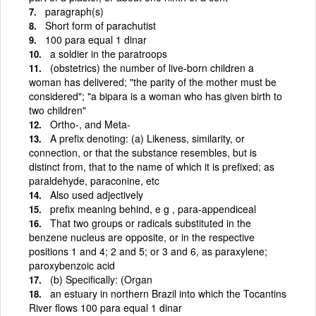
paragraph(s)
Short form of parachutist
100 para equal 1 dinar
a soldier in the paratroops
(obstetrics) the number of live-born children a
woman has delivered; "the parity of the mother must be
considered"; "a bipara is a woman who has given birth to
two children"
Ortho-, and Meta-
A prefix denoting: (a) Likeness, similarity, or
connection, or that the substance resembles, but is
distinct from, that to the name of which it is prefixed; as
paraldehyde, paraconine, etc
Also used adjectively
prefix meaning behind, e g , para-appendiceal
That two groups or radicals substituted in the
benzene nucleus are opposite, or in the respective
positions 1 and 4; 2 and 5; or 3 and 6, as paraxylene;
paroxybenzoic acid
(b) Specifically: (Organ
an estuary in northern Brazil into which the Tocantins
River flows 100 para equal 1 dinar