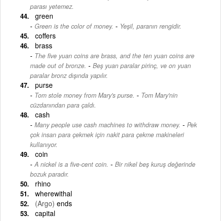
parası yetemez.
green
-
Green is the color of money.
Yeşil, paranın rengidir.
coffers
brass
The five yuan coins are brass, and the ten yuan coins are
-
made out of bronze.
Beş yuan paralar pirinç, ve on yuan
paralar bronz dışında yapılır.
purse
-
Tom stole money from Mary's purse.
Tom Mary'nin
cüzdanından para çaldı.
cash
-
Many people use cash machines to withdraw money.
Pek
çok insan para çekmek için nakit para çekme makineleri
kullanıyor.
coin
-
A nickel is a five-cent coin.
Bir nikel beş kuruş değerinde
bozuk paradır.
rhino
wherewithal
(Argo)
ends
capital