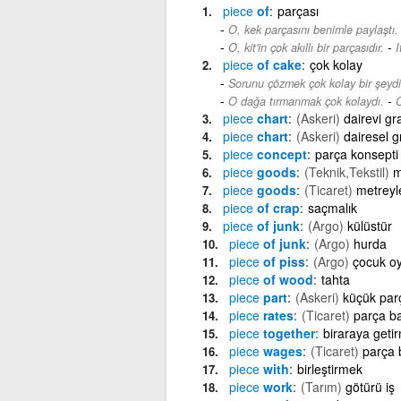
piece
of
parçası
O, kek parçasını benimle paylaştı.
-
O, kit'in çok akıllı bir parçasıdır.
I
piece
of cake
çok kolay
Sorunu çözmek çok kolay bir şeydi
-
O dağa tırmanmak çok kolaydı.
C
piece
chart
(Askeri)
dairevi gra
piece
chart
(Askeri)
dairesel g
piece
concept
parça konsepti
piece
goods
(Teknik,Tekstil)
m
piece
goods
(Ticaret)
metreyl
piece
of crap
saçmalık
piece
of junk
(Argo)
külüstür
piece
of junk
(Argo)
hurda
piece
of piss
(Argo)
çocuk oy
piece
of wood
tahta
piece
part
(Askeri)
küçük par
piece
rates
(Ticaret)
parça ba
piece
together
biraraya geti
piece
wages
(Ticaret)
parça 
piece
with
birleştirmek
piece
work
(Tarım)
götürü iş