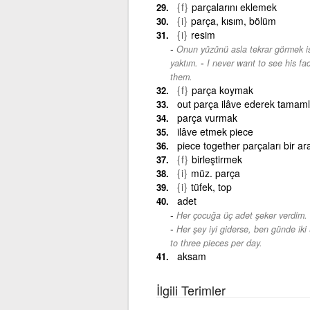
{f}
parçalarını eklemek
{i}
parça, kısım, bölüm
{i}
resim
Onun yüzünü asla tekrar görmek is
-
yaktım.
I never want to see his fac
them.
{f}
parça koymak
out parça ilâve ederek tama
parça vurmak
ilâve etmek piece
piece together parçaları bir a
{f}
birleştirmek
{i}
müz. parça
{i}
tüfek, top
adet
Her çocuğa üç adet şeker verdim.
Her şey iyi giderse, ben günde iki 
to three pieces per day.
aksam
İlgili Terimler