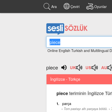
Ara
Çeviri
Oyunlar
Online English Turkish and Multilingual D
piece
İngilizce - Türkçe
teriminin İngilizce Tü
piece
parça
-
Tom pastayı altı parçaya böldü.