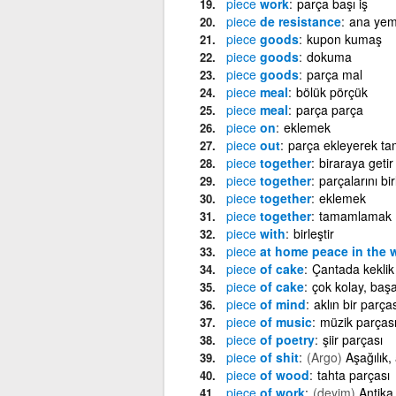
piece
work
parça başı iş
piece
de resistance
ana ye
piece
goods
kupon kumaş
piece
goods
dokuma
piece
goods
parça mal
piece
meal
bölük pörçük
piece
meal
parça parça
piece
on
eklemek
piece
out
parça ekleyerek t
piece
together
biraraya getir
piece
together
parçalarını bi
piece
together
eklemek
piece
together
tamamlamak
piece
with
birleştir
piece
at home peace in the 
piece
of cake
Çantada keklik
piece
of cake
çok kolay, başa
piece
of mind
aklın bir parças
piece
of music
müzik parças
piece
of poetry
şiir parçası
piece
of shit
(Argo)
Aşağılık,
piece
of wood
tahta parçası
piece
of work
(deyim)
Antika 