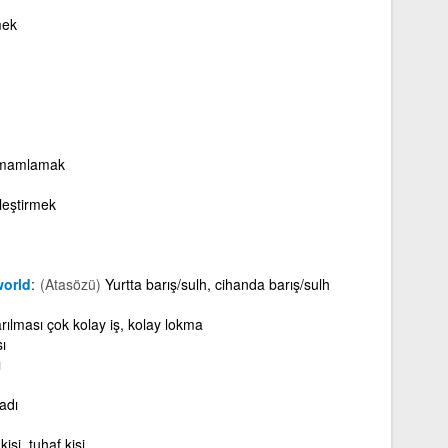
mek
amamlamak
rleştirmek
world
(Atasözü)
Yurtta barış/sulh, cihanda barış/sulh
rılması çok kolay iş, kolay lokma
ı
ı
 adı
kişi, tuhaf kişi