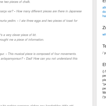
E
me two pieces of chalk.
al
-
parça var?
How many different pieces are there in Japanese
do
ha
-
umurta yedim.
I ate three eggs and two pieces of toast for
Zı
wh
t's a very clever piece of kit.
rought me a piece of information.
Te
/ˈp
-
şur.
This musical piece is composed of four movements.
-
l anlayamıyorsun?
Dad! How can you not understand this
Et
()
pe
pi
*p
pe
We
(“p
-
 bir makine parçasını alırken onu kandırdığını iddia etti.