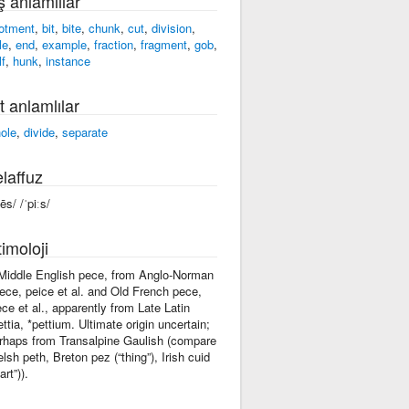
ş anlamlılar
lotment
,
bit
,
bite
,
chunk
,
cut
,
division
,
le
,
end
,
example
,
fraction
,
fragment
,
gob
,
lf
,
hunk
,
instance
t anlamlılar
ole
,
divide
,
separate
laffuz
ēs/ /ˈpiːs/
imoloji
 Middle English pece, from Anglo-Norman
ece, peice et al. and Old French pece,
ece et al., apparently from Late Latin
ettia, *pettium. Ultimate origin uncertain;
rhaps from Transalpine Gaulish (compare
lsh peth, Breton pez (“thing”), Irish cuid
art”)).