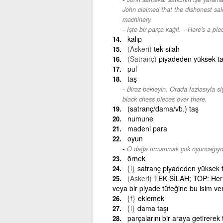
John claimed that the dishonest sal
machinery.
-
İşte bir parça kağıt.
Here's a pie
kalıp
(Askeri)
tek silah
(Satranç)
piyadeden yüksek t
pul
taş
Biraz bekleyin. Orada fazlasıyla si
black chess pieces over there.
(satranç/dama/vb.) taş
numune
madeni para
oyun
O dağa tırmanmak çok oyuncağıyd
örnek
{i}
satranç piyadeden yüksek 
(Askeri)
TEK SİLAH; TOP: Herhang
veya bir piyade tüfeğine bu isim veri
{f}
eklemek
{i}
dama taşı
parçalarını bir araya getirerek