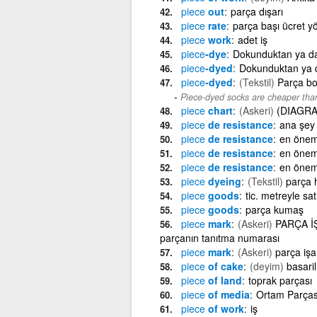
piece
out
parça dışarı
piece
rate
parça başı ücret y
piece
work
adet iş
piece
-dye
Dokunduktan ya d
piece
-dyed
Dokunduktan ya 
piece
-dyed
(Tekstil)
Parça b
Piece-dyed socks are cheaper tha
piece
chart
(Askeri)
(DIAGRA
piece
de resistance
ana şey
piece
de resistance
en öneml
piece
de resistance
en önem
piece
de resistance
en önem
piece
dyeing
(Tekstil)
parça 
piece
goods
tic. metreyle sa
piece
goods
parça kumaş
piece
mark
(Askeri)
PARÇA İŞA
parçanın tanıtma numarası
piece
mark
(Askeri)
parça işa
piece
of cake
(deyim)
basaril
piece
of land
toprak parçası
piece
of media
Ortam Parças
piece
of work
iş