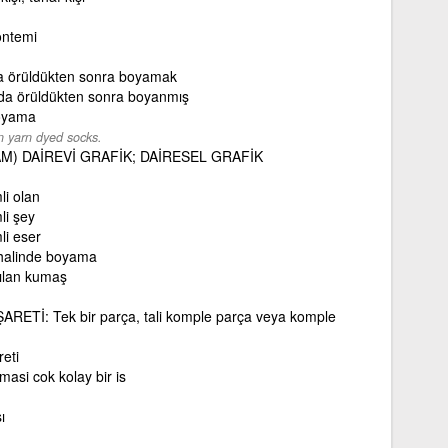
öntemi
a örüldükten sonra boyamak
da örüldükten sonra boyanmış
oyama
n yarn dyed socks.
M) DAİREVİ GRAFİK; DAİRESEL GRAFİK
i olan
li şey
li eser
halinde boyama
tılan kumaş
RETİ: Tek bir parça, tali komple parça veya komple
reti
masi cok kolay bir is
ı