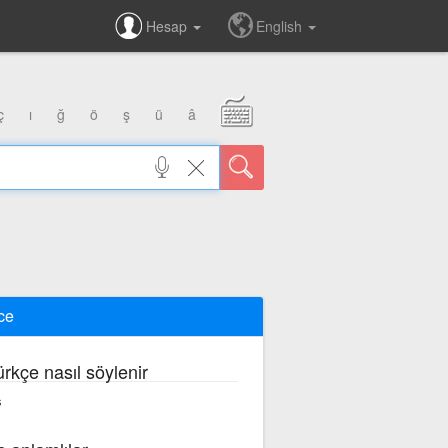
Hesap
English
ç
ı
ğ
ö
ş
ü
â
ce
ürkçe nasıl söylenir
s