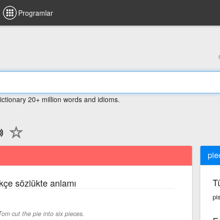
Programlar
ictionary 20+ million words and idioms.
pie
T
rkçe sözlükte anlamı
pi
Tom cut the pie into six pieces.