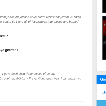
temiyorum bu yüzden onun bütün resimlerini yırttım ve onları
e again, so I tore all of his pictures into pieces and burned
mlamak
raya getirmek
-
I gave each child three pieces of candy.
-
üç adet yapabilirim.
If everything goes well, I can make two
Ge
pi