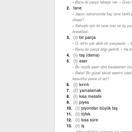
-
Bana iki parça tebeşir ver.
Give 
tane
Japon satrancında kaç tane farklı 
chess?
Kahvaltı için iki tane tost ve üç y
breakfast.
{i}
bir parça
-
O, kit'in çok akıllı bir parçasıdır.
I
-
Bana bir parça bilgi getirdi.
He b
{i}
taş (dama)
{i}
eser
Bu müzik eseri dört hareketten olu
Baba! Bu güzel sanat eserini nası
beautiful piece of art?
{i}
kırıntı
{f}
yamalamak
{i}
kısa mesafe
{i}
piyes
{i}
piyondan büyük taş
{i}
tüfek
{i}
kısa süre
{i}
iş
John sahtekâr satıcının işe yaramaz