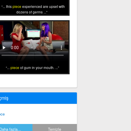
... this
piece
experienced are upset with
dozens of germs ...
...
piece
of gum in your mouth. ...
çmiş
ece
Daha fazla...
Temizle