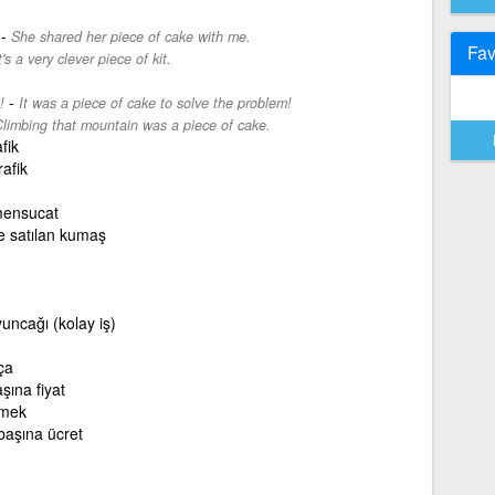
-
She shared her piece of cake with me.
Fav
t's a very clever piece of kit.
-
!
It was a piece of cake to solve the problem!
limbing that mountain was a piece of cake.
fik
rafik
ensucat
e satılan kumaş
uncağı (kolay iş)
ça
şına fiyat
rmek
başına ücret