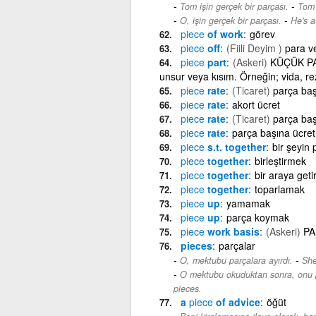
-
Tom işin gerçek bir parçası.
Tom 
-
O, işin gerçek bir parçası.
He's a
piece
of work
görev
piece
off
(Fiili Deyim )
para v
piece
part
(Askeri)
KÜÇÜK PARÇ
unsur veya kısım. Örneğin; vida, re
piece
rate
(Ticaret)
parça baş
piece
rate
akort ücret
piece
rate
(Ticaret)
parça baş
piece
rate
parça başına ücret
piece
s.t. together
bir şeyin 
piece
together
birleştirmek
piece
together
bir araya get
piece
together
toparlamak
piece
up
yamamak
piece
up
parça koymak
piece
work basis
(Askeri)
PA
pieces
parçalar
-
O, mektubu parçalara ayırdı.
She
O mektubu okuduktan sonra, onu p
pieces.
a
piece
of advice
öğüt