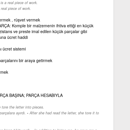
is a real piece of work.
 real piece of work.
ermek , rüşvet vermek
A: Komple bir malzemenin ihtiva ettiği en küçük
zistans ve preste imal edilen küçük parçalar gibi
ına ücret haddi
ı ücret sistemi
parçalarını bir araya getirmek
irmek
RÇA BAŞINA; PARÇA HESABIYLA
 tore the letter into pieces.
-
arçalara ayırdı.
After she had read the letter, she tore it to
-