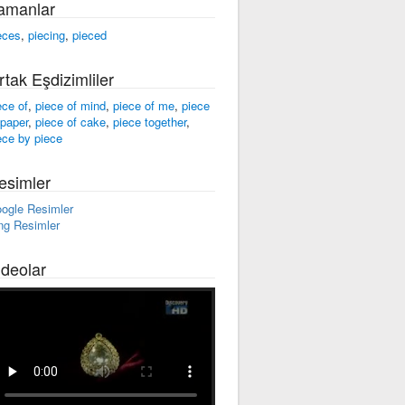
amanlar
eces
,
piecing
,
pieced
rtak Eşdizimliler
ece of
,
piece of mind
,
piece of me
,
piece
 paper
,
piece of cake
,
piece together
,
ece by piece
esimler
ogle Resimler
ng Resimler
ideolar