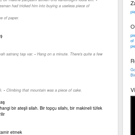
Z
esman had tricked him into buying a useless piece of
pi
ce of paper.
O
pi
aş
of
pi
-
yah satranç taşı var.
Hang on a minute. There's quite a few
R
Go
Bi
V
-
ı.
Climbing that mountain was a piece of cake.
taş
i bir ateşli silah. Bir topçu silahı, bir makineli tüfek
lir
 tamir etmek