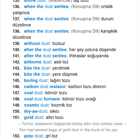
when the
dust
settles
(Konuşma Dili)
ortalık
yatışınca
when the
dust
settles
(Konuşma Dili)
durum
düzelince
when the
dust
settles
(Konuşma Dili)
karışıklık
düzelince
without
dust
tozsuz
after the
dust
settles
her şey yoluna düşende
after the
dust
settles
ihtiraslar soğuyanda
airborne
dust
asılı toz
bite the
dust
yenilmek
bite the
dust
yere düşmek
boring
dust
lağım tozu
carbon
dust
resistor
karbon tozu direnci
coal
dust
kömür tozu
coal
dust
furnace
kömür tozu ocağı
cosmic
dust
kozmik toz
dry-as-
dust
sıkıcı
gold
dust
altın tozu
-
Tom'un arabasının bagajında birkaç altın tozu torbası vardı.
Tom had several bags of gold dust in the trunk of his car.
gray
dust
gri toz