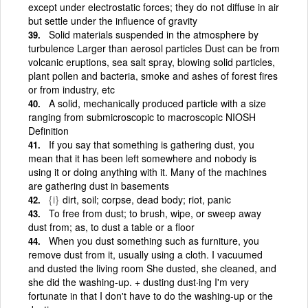
except under electrostatic forces; they do not diffuse in air
but settle under the influence of gravity
Solid materials suspended in the atmosphere by
turbulence Larger than aerosol particles Dust can be from
volcanic eruptions, sea salt spray, blowing solid particles,
plant pollen and bacteria, smoke and ashes of forest fires
or from industry, etc
A solid, mechanically produced particle with a size
ranging from submicroscopic to macroscopic NIOSH
Definition
If you say that something is gathering dust, you
mean that it has been left somewhere and nobody is
using it or doing anything with it. Many of the machines
are gathering dust in basements
{i}
dirt, soil; corpse, dead body; riot, panic
To free from dust; to brush, wipe, or sweep away
dust from; as, to dust a table or a floor
When you dust something such as furniture, you
remove dust from it, usually using a cloth. I vacuumed
and dusted the living room She dusted, she cleaned, and
she did the washing-up. + dusting dust·ing I'm very
fortunate in that I don't have to do the washing-up or the