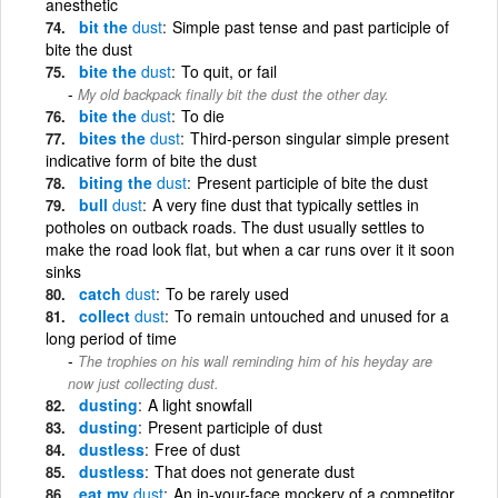
anesthetic
bit the
dust
Simple past tense and past participle of
bite the dust
bite the
dust
To quit, or fail
My old backpack finally bit the dust the other day.
bite the
dust
To die
bites the
dust
Third-person singular simple present
indicative form of bite the dust
biting the
dust
Present participle of bite the dust
bull
dust
A very fine dust that typically settles in
potholes on outback roads. The dust usually settles to
make the road look flat, but when a car runs over it it soon
sinks
catch
dust
To be rarely used
collect
dust
To remain untouched and unused for a
long period of time
The trophies on his wall reminding him of his heyday are
now just collecting dust.
dusting
A light snowfall
dusting
Present participle of dust
dustless
Free of dust
dustless
That does not generate dust
eat my
dust
An in-your-face mockery of a competitor