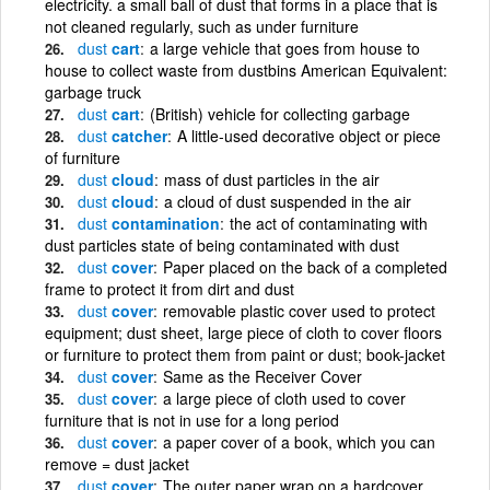
electricity. a small ball of dust that forms in a place that is
not cleaned regularly, such as under furniture
dust
cart
a large vehicle that goes from house to
house to collect waste from dustbins American Equivalent:
garbage truck
dust
cart
(British) vehicle for collecting garbage
dust
catcher
A little-used decorative object or piece
of furniture
dust
cloud
mass of dust particles in the air
dust
cloud
a cloud of dust suspended in the air
dust
contamination
the act of contaminating with
dust particles state of being contaminated with dust
dust
cover
Paper placed on the back of a completed
frame to protect it from dirt and dust
dust
cover
removable plastic cover used to protect
equipment; dust sheet, large piece of cloth to cover floors
or furniture to protect them from paint or dust; book-jacket
dust
cover
Same as the Receiver Cover
dust
cover
a large piece of cloth used to cover
furniture that is not in use for a long period
dust
cover
a paper cover of a book, which you can
remove = dust jacket
dust
cover
The outer paper wrap on a hardcover