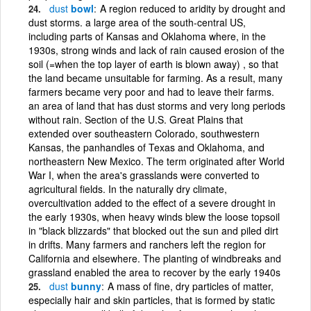
dust
bowl
A region reduced to aridity by drought and
dust storms. a large area of the south-central US,
including parts of Kansas and Oklahoma where, in the
1930s, strong winds and lack of rain caused erosion of the
soil (=when the top layer of earth is blown away) , so that
the land became unsuitable for farming. As a result, many
farmers became very poor and had to leave their farms.
an area of land that has dust storms and very long periods
without rain. Section of the U.S. Great Plains that
extended over southeastern Colorado, southwestern
Kansas, the panhandles of Texas and Oklahoma, and
northeastern New Mexico. The term originated after World
War I, when the area's grasslands were converted to
agricultural fields. In the naturally dry climate,
overcultivation added to the effect of a severe drought in
the early 1930s, when heavy winds blew the loose topsoil
in "black blizzards" that blocked out the sun and piled dirt
in drifts. Many farmers and ranchers left the region for
California and elsewhere. The planting of windbreaks and
grassland enabled the area to recover by the early 1940s
dust
bunny
A mass of fine, dry particles of matter,
especially hair and skin particles, that is formed by static