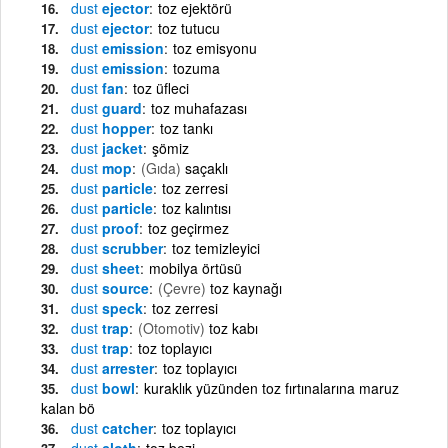
dust
ejector
toz ejektörü
dust
ejector
toz tutucu
dust
emission
toz emisyonu
dust
emission
tozuma
dust
fan
toz üfleci
dust
guard
toz muhafazası
dust
hopper
toz tankı
dust
jacket
şömiz
dust
mop
(Gıda)
saçaklı
dust
particle
toz zerresi
dust
particle
toz kalıntısı
dust
proof
toz geçirmez
dust
scrubber
toz temizleyici
dust
sheet
mobilya örtüsü
dust
source
(Çevre)
toz kaynağı
dust
speck
toz zerresi
dust
trap
(Otomotiv)
toz kabı
dust
trap
toz toplayıcı
dust
arrester
toz toplayıcı
dust
bowl
kuraklık yüzünden toz fırtınalarına maruz
kalan bö
dust
catcher
toz toplayıcı
dust
cloth
toz bezi