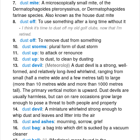
dust
mite
A microscopically small mite, of the
Dermatophagoides pteronyssinus, or Dermatophagoides
farinae species. Also known as the house dust mite
dust
off
To use something after a long time without it
I think it's time to dust off my old golf clubs, now that I'm
retired.
dust
off
To remove dust from something
dust
storms
plural form of dust storm
dust
up
to attack or renounce
dust
up
to dust, to clean by dusting
dust
devil
(Meteoroloji)
A dust devil is a strong, well-
formed, and relatively long-lived whirlwind, ranging from
small (half a metre wide and a few metres tall) to large
(more than 10 metres wide and more than 1000 metres
tall). The primary vertical motion is upward. Dust devils are
usually harmless, but can on rare occasions grow large
enough to pose a threat to both people and property
dust
devil
A miniature whirlwind strong enough to
whip dust and leaves and litter into the air
dust
and ashes
mourning, sorrow, grief
dust
bag
a bag into which dirt is sucked by a vacuum
cleaner
dust
ball
{i}
(Medicine) mass found in the