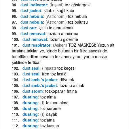
dust
indicator
(İnşaat)
toz göstergesi
dust
jacket
kitabın kağıt kabı
dust
nebula
(Astronomi)
toz nebula
dust
nebula
(Astronomi)
toz bulutsu
dust
out
içinin tozunu almak
dust
removal
tozdan arındırma
dust
removal
tozunu giderme
dust
respirator
(Askeri)
TOZ MASKESİ: Yüzün alt
tarafına takılan ve, içinde bulunan bir filtre sayesinde,
teneffüs edilen havanın tozlarını ayıran, yarım maske
şeklinde tertibat
dust
seal
(İnşaat)
toz keçesi
dust
seal
fren toz lastiği
dust
smb.'s jacket
dövmek
dust
smb.'s jacket
tozunu almak
dust
storm
tozkoparan fırtına
dusting
toz alma
dusting
{i}
tozunu alma
dusting
toz serpme
dusting
{i}
dayak
dusting
tozlama
dusting
toz kusma