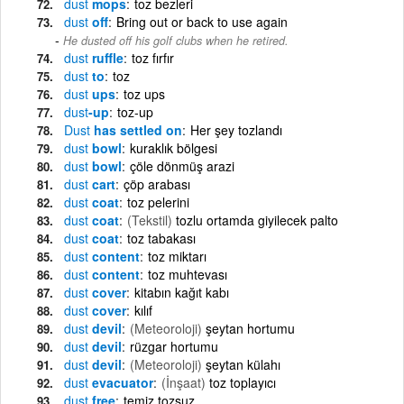
dust
mops
toz bezleri
dust
off
Bring out or back to use again
He dusted off his golf clubs when he retired.
dust
ruffle
toz fırfır
dust
to
toz
dust
ups
toz ups
dust
-up
toz-up
Dust
has settled on
Her şey tozlandı
dust
bowl
kuraklık bölgesi
dust
bowl
çöle dönmüş arazi
dust
cart
çöp arabası
dust
coat
toz pelerini
dust
coat
(Tekstil)
tozlu ortamda giyilecek palto
dust
coat
toz tabakası
dust
content
toz miktarı
dust
content
toz muhtevası
dust
cover
kitabın kağıt kabı
dust
cover
kılıf
dust
devil
(Meteoroloji)
şeytan hortumu
dust
devil
rüzgar hortumu
dust
devil
(Meteoroloji)
şeytan külahı
dust
evacuator
(İnşaat)
toz toplayıcı
dust
free
temiz tozsuz