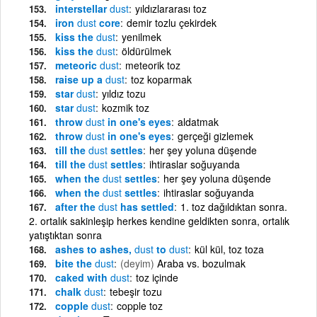
interstellar
dust
yıldızlararası toz
iron
dust
core
demir tozlu çekirdek
kiss the
dust
yenilmek
kiss the
dust
öldürülmek
meteoric
dust
meteorik toz
raise up a
dust
toz koparmak
star
dust
yıldız tozu
star
dust
kozmik toz
throw
dust
in one's eyes
aldatmak
throw
dust
in one's eyes
gerçeği gizlemek
till the
dust
settles
her şey yoluna düşende
till the
dust
settles
ihtiraslar soğuyanda
when the
dust
settles
her şey yoluna düşende
when the
dust
settles
ihtiraslar soğuyanda
after the
dust
has settled
1. toz dağıldıktan sonra.
2. ortalık sakinleşip herkes kendine geldikten sonra, ortalık
yatıştıktan sonra
ashes to ashes,
dust
to
dust
kül kül, toz toza
bite the
dust
(deyim)
Araba vs. bozulmak
caked with
dust
toz içinde
chalk
dust
tebeşir tozu
copple
dust
copple toz