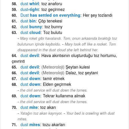
dust
whirl
toz anaforu
dust
-tight
toz geçirmez
Dust
has settled on everything
Her şey tozlandı
dust
bin
Çöp tenekesi
dust
bunny
toz bunny
dust
cloud
Toz bulutu
Mary roket gibi havalandı. Tom, onun arkasında bıraktığı toz
-
bulutunun içinde kayboldu.
Mary took off like a rocket. Tom
disappeared in the dust cloud she left behind her.
dust
devil
Hava akıntısının oluşturduğu toz hortumu,
çevrinti
dust
devil
(Meteoroloji)
Şeytan kulesi
dust
devil
(Meteoroloji)
Dalaz, toz şeytani
dust
down
tamir etmek
dust
down
Elden geçirmek
the civil service will dust down the tomes.
dust
down
Tekrar kullanıma almak
the civil service will dust down the tomes.
dust
mite
toz akarı
-
Yatağın toz akarı kaynıyor.
Your bed is crawling with dust
mites.
dust
mites
tozu akarları