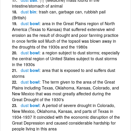
intestine/stomach of animal
dust
bin
trash can, garbage can, rubbish pail
(British)
dust
bowl
area in the Great Plains region of North
America (Texas to Kansas) that suffered extensive wind
erosion as the result of drought and poor fanning practice
in once fertile soil Much of the topsoil was blown away in
the droughts of the 1930s and the 1980s
dust
bowl
a region subject to dust storms; especially
the central region of United States subject to dust storms
in the 1930s
dust
bowl
area that is exposed to and suffers dust
storms
dust
bowl
The term given to the area of the Great
Plains including Texas, Oklahoma, Kansas, Colorado, and
New Mexico that was most greatly affected during the
Great Drought of the 1930's
dust
bowl
A period of severe drought in Colorado,
New Mexico, Oklahoma, Kansas, and parts of Texas in
1934-1937 It coincided with the economic disruption of the
Great Depression and caused considerable hardship for
people living in this area