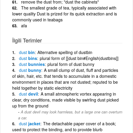
remove the dust from; "dust the cabinets"
The smallest grade of tea, typically associated with
lower quality Dust is prized for its quick extraction and is
commonly used in teabags
afa
İlgili Terimler
dust
bin
Alternative spelling of dustbin
dust
bins
plural form of [[dust bin#English|dustbins]]
dust
bunnies
plural form of dust bunny
dust
bunny
A small clump of dust, fluff and particles
of skin, hair, etc. that tends to accumulate in a domestic
environment in places that are not dusted; reputed to be
held together by static electricity
dust
devil
A small atmospheric vortex appearing in
clear, dry conditions, made visible by swirling dust picked
up from the ground
A dust devil may look harmless, but a large one can overturn
a car.
dust
jacket
The detachable paper cover of a book;
used to protect the binding, and to provide blurb