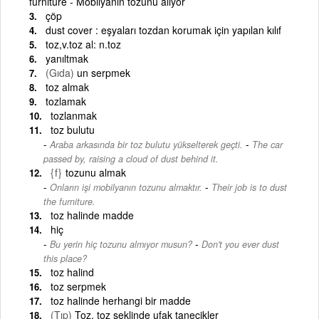
furniture - Mobilyanın tozunu alıyor
çöp
dust cover : eşyaları tozdan korumak için yapılan kılıf
toz,v.toz al: n.toz
yanıltmak
(Gıda)
un serpmek
toz almak
tozlamak
tozlanmak
toz bulutu
-
Araba arkasında bir toz bulutu yükselterek geçti.
The car
passed by, raising a cloud of dust behind it.
{f}
tozunu almak
-
Onların işi mobilyanın tozunu almaktır.
Their job is to dust
the furniture.
toz halinde madde
hiç
-
Bu yerin hiç tozunu almıyor musun?
Don't you ever dust
this place?
toz halind
toz serpmek
toz halinde herhangi bir madde
(Tıp)
Toz, toz şeklinde ufak tanecikler