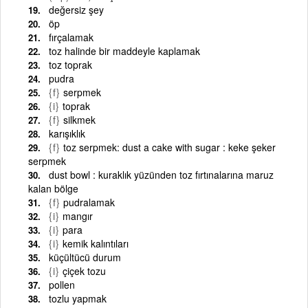
değersiz şey
öp
fırçalamak
toz halinde bir maddeyle kaplamak
toz toprak
pudra
{f}
serpmek
{i}
toprak
{f}
silkmek
karışıklık
{f}
toz serpmek: dust a cake with sugar : keke şeker
serpmek
dust bowl : kuraklık yüzünden toz fırtınalarına maruz
kalan bölge
{f}
pudralamak
{i}
mangır
{i}
para
{i}
kemik kalıntıları
küçültücü durum
{i}
çiçek tozu
pollen
tozlu yapmak