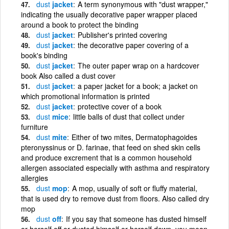
dust
jacket
A term synonymous with "dust wrapper,"
indicating the usually decorative paper wrapper placed
around a book to protect the binding
dust
jacket
Publisher's printed covering
dust
jacket
the decorative paper covering of a
book's binding
dust
jacket
The outer paper wrap on a hardcover
book Also called a dust cover
dust
jacket
a paper jacket for a book; a jacket on
which promotional information is printed
dust
jacket
protective cover of a book
dust
mice
little balls of dust that collect under
furniture
dust
mite
Either of two mites, Dermatophagoides
pteronyssinus or D. farinae, that feed on shed skin cells
and produce excrement that is a common household
allergen associated especially with asthma and respiratory
allergies
dust
mop
A mop, usually of soft or fluffy material,
that is used dry to remove dust from floors. Also called dry
mop
dust
off
If you say that someone has dusted himself
or herself off or dusted himself or herself down, you mean