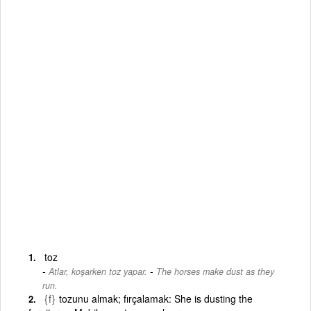
toz
-
Atlar, koşarken toz yapar.
The horses make dust as they
run.
{f}
tozunu almak; fırçalamak: She is dusting the