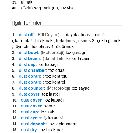
almak
(Gıda)
serpmek (un, tuz vb)
İlgili Terimler
dust
off
(Fiili Deyim )
1- dayak atmak , pestilini
çıkarmak 2- bırakmak , terketmek , ekmek 3- çekip gitmek
, tüymek , toz olmak 4- öldürmek
dust
bowl
(Meteoroloji)
toz çanağı
dust
brush
(Sanat,Teknik)
toz fırçası
dust
cap
toz kapağı
dust
chamber
toz odası
dust
control
toz kontrolü
dust
control
toz kontrol
dust
counter
(Meteoroloji)
toz sayacı
dust
cover
toz lastiği
dust
cover
toz kapağı
dust
cover
şömiz
dust
cup
toz kabı
dust
cycle
iş frekansi
dust
deposit
toz toplanması
dust
dry
toz bırakmaz