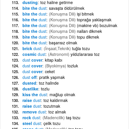
dusting
toz haline getirme
bite the
dust
savaşta öldürülmek
bite the
dust
(Konuşma Dili)
işi bitmek
bite the
dust
(Konuşma Dili)
toprağa yaklaşmak
bite the
dust
(Konuşma Dili)
(makine vb) bozulmak
bite the
dust
(Konuşma Dili)
nalları dikmek
bite the
dust
(Konuşma Dili)
topu dikmek
bite the
dust
başarısız olmak
brick
dust
(İnşaat,Teknik)
tuğla tozu
cosmic
dust
(Astronomi)
yıldızlararası toz
dust
cover
kitap kabı
dust
cover
(Biyokimya)
tozluk
dust
cover
ceket
dust
off
pratik yapmak
dusted
toz halinde
dustlike
tozlu
kiss the
dust
mağlup olmak
raise
dust
toz kaldırmak
raise
dust
tozutmak
remove
dust
toz almak
rock
dust
(Madencilik)
taş tozu
steel
dust
çelik tozu
stone
dust
(Madencilik)
taş tozu