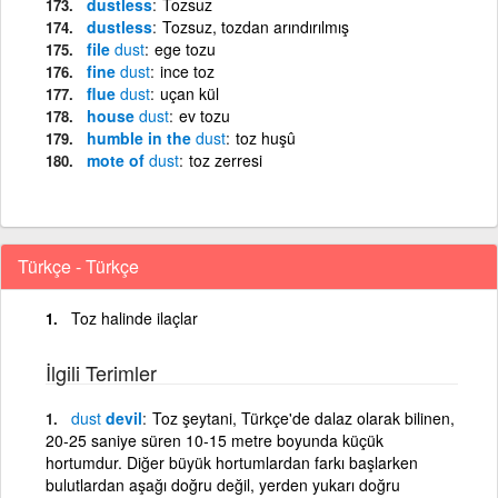
dustless
Tozsuz
dustless
Tozsuz, tozdan arındırılmış
file
dust
ege tozu
fine
dust
ince toz
flue
dust
uçan kül
house
dust
ev tozu
humble in the
dust
toz huşû
mote of
dust
toz zerresi
Türkçe - Türkçe
Toz halinde ilaçlar
İlgili Terimler
dust
devil
Toz şeytani, Türkçe'de dalaz olarak bilinen,
20-25 saniye süren 10-15 metre boyunda küçük
hortumdur. Diğer büyük hortumlardan farkı başlarken
bulutlardan aşağı doğru değil, yerden yukarı doğru