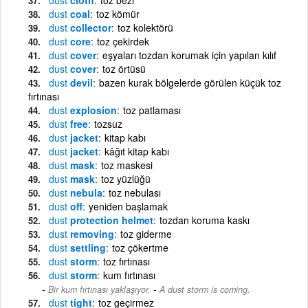
dust
coal
toz kömür
dust
collector
toz kolektörü
dust
core
toz çekirdek
dust
cover
eşyaları tozdan korumak için yapılan kılıf
dust
cover
toz örtüsü
dust
devil
bazen kurak bölgelerde görülen küçük toz
fırtınası
dust
explosion
toz patlaması
dust
free
tozsuz
dust
jacket
kitap kabı
dust
jacket
kâğıt kitap kabı
dust
mask
toz maskesi
dust
mask
toz yüzlüğü
dust
nebula
toz nebulası
dust
off
yeniden başlamak
dust
protection helmet
tozdan koruma kaskı
dust
removing
toz giderme
dust
settling
toz çökertme
dust
storm
toz fırtınası
dust
storm
kum fırtınası
-
Bir kum fırtınası yaklaşıyor.
A dust storm is coming.
dust
tight
toz geçirmez