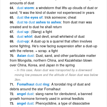
amounts of dust
dust
storm
a windstorm that lifts up clouds of dust or
sand; "it was the kind of duster not experienced in years
dust
the eyes of
trick someone; cheat
dust
to
dust
ashes to ashes
from dust man was
created and to dust he shall return
dust
up
(Slang) a fight
dust
whirl
dust devil, small whirlwind of dust
dust
-up
A dust-up is a quarrel that often involves
some fighting. He's now facing suspension after a dust-up
with the referee. = scrap. a fight
Asian
dust
Dust, sand, and other particulate matter
from Mongolia, northern China, and Kazakhstan blown
over China, Korea, and Japan in the spring
In this case, Asian dust was transported by a downward
moving low pressure and the altitude of Asian dust was below
3km.
Fomalhaut
dust
ring
A toroidal ring of dust and
debris around the star Fomalhaut
angel
dust
slang name for clenbuterol, a banned
growth hormone formerly used in animal feedlots
angel
dust
Phencyclidine, a type of dissociative