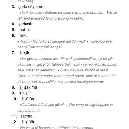
new song?
şarkı söyleme
-
Hepimiz halkın önünde bir şarkı söylemeye utandık.
We all
felt embarrassed to sing a song in public.
şarkıcılık
mahnı
türkü
-
Tom'un hiç türkü söylediğini duydun mu?
Have you ever
heard Tom sing folk songs?
{i}
şiir
Her gün en azından kısa bir şarkıyı dinlemelisin, iyi bir şiir
okumalısın, güzel bir tabloya bakmalısın ve mümkünse, birkaç
-
zeki sözler söylemelisin.
Every day you should at least
listen to a short song, read a good poem, look at a beautiful
picture, and, if possible, say several intelligent words.
{i}
şakıma
lirik şiir
{i}
ötüş
-
Bülbüllerin ötüşü çok güzel.
The song of nightingales is
very beautiful.
saçma
{i}
güfte
-
Ne yazık ki bu şarkının güftesini bulamıyorum.