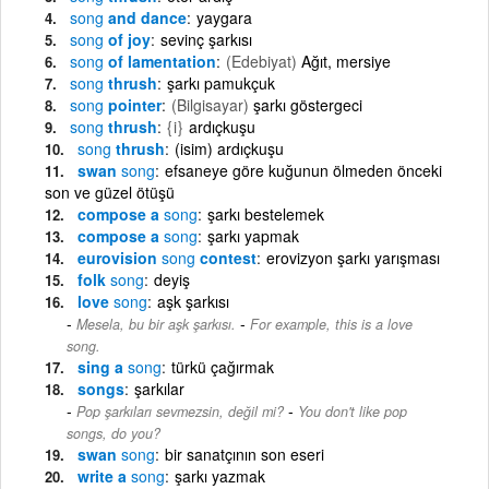
song
and dance
yaygara
song
of joy
sevinç şarkısı
song
of lamentation
(Edebiyat)
Ağıt, mersiye
song
thrush
şarkı pamukçuk
song
pointer
(Bilgisayar)
şarkı göstergeci
song
thrush
{i}
ardıçkuşu
song
thrush
(isim) ardıçkuşu
swan
song
efsaneye göre kuğunun ölmeden önceki
son ve güzel ötüşü
compose a
song
şarkı bestelemek
compose a
song
şarkı yapmak
eurovision
song
contest
erovizyon şarkı yarışması
folk
song
deyiş
love
song
aşk şarkısı
-
Mesela, bu bir aşk şarkısı.
For example, this is a love
song.
sing a
song
türkü çağırmak
songs
şarkılar
-
Pop şarkıları sevmezsin, değil mi?
You don't like pop
songs, do you?
swan
song
bir sanatçının son eseri
write a
song
şarkı yazmak