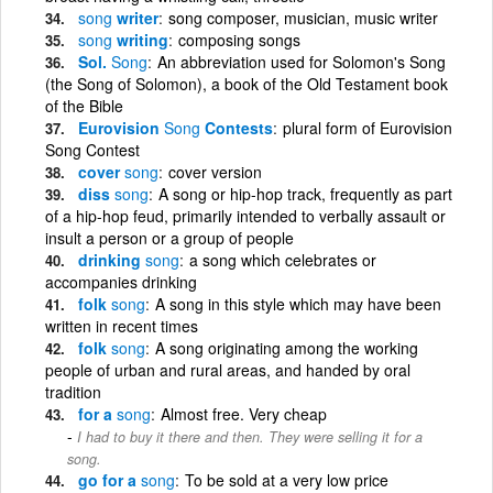
song
writer
song composer, musician, music writer
song
writing
composing songs
Sol.
Song
An abbreviation used for Solomon's Song
(the Song of Solomon), a book of the Old Testament book
of the Bible
Eurovision
Song
Contests
plural form of Eurovision
Song Contest
cover
song
cover version
diss
song
A song or hip-hop track, frequently as part
of a hip-hop feud, primarily intended to verbally assault or
insult a person or a group of people
drinking
song
a song which celebrates or
accompanies drinking
folk
song
A song in this style which may have been
written in recent times
folk
song
A song originating among the working
people of urban and rural areas, and handed by oral
tradition
for a
song
Almost free. Very cheap
I had to buy it there and then. They were selling it for a
song.
go for a
song
To be sold at a very low price