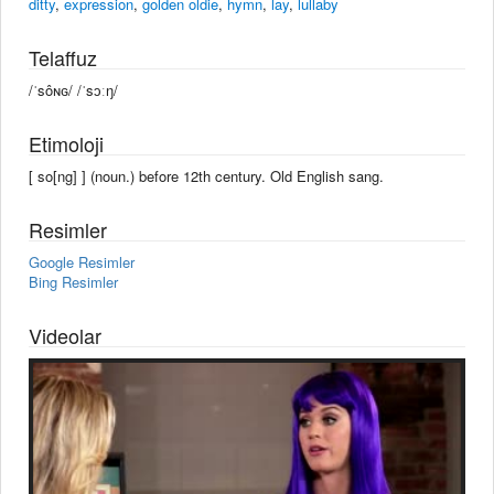
ditty
,
expression
,
golden oldie
,
hymn
,
lay
,
lullaby
Telaffuz
/ˈsôɴɢ/ /ˈsɔːŋ/
Etimoloji
[ so[ng] ] (noun.) before 12th century. Old English sang.
Resimler
Google Resimler
Bing Resimler
Videolar