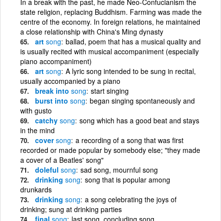
In a break with the past, he made Neo-Confucianism the
state religion, replacing Buddhism. Farming was made the
centre of the economy. In foreign relations, he maintained
a close relationship with China's Ming dynasty
art
song
ballad, poem that has a musical quality and
is usually recited with musical accompaniment (especially
piano accompaniment)
art
song
A lyric song intended to be sung in recital,
usually accompanied by a piano
break into
song
start singing
burst into
song
began singing spontaneously and
with gusto
catchy
song
song which has a good beat and stays
in the mind
cover
song
a recording of a song that was first
recorded or made popular by somebody else; "they made
a cover of a Beatles' song"
doleful
song
sad song, mournful song
drinking
song
song that is popular among
drunkards
drinking
song
a song celebrating the joys of
drinking; sung at drinking parties
final
song
last song, concluding song