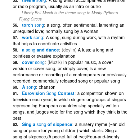
or radio program, usually as an intro or outro
Liberty Bell March is the theme song to Monty Python's
Flying Circus.
torch
song
a song, often sentimental, lamenting an
unrequited love; normally sung by a woman
work
song
A song, sung during work, with a rhythm
that helps to coordinate activities
a
song
and dance
(deyim)
A fuss; a long and
pointless or evasive explanation
cover
song
(Muzik)
In popular music, a cover
version or cover song, or simply cover, is a new
performance or recording of a contemporary or previously
recorded, commercially released song or popular song
A
song
chanson
Eurovision
Song
Contest
a competition shown on
television each year, in which singers or groups of singers
representing European countries sing specially written
songs, and judges vote for the song which they think is the
best
Sing a
song
of sixpence
a nursery rhyme (=an old
song or poem for young children) which starts: Sing a
song of sixpence,/A pocket full of rye;/Four-and-twenty