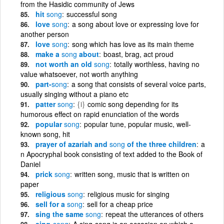
from the Hasidic community of Jews
hit
song
successful song
love
song
a song about love or expressing love for
another person
love
song
song which has love as its main theme
make a
song
about
boast, brag, act proud
not worth an old
song
totally worthless, having no
value whatsoever, not worth anything
part-
song
a song that consists of several voice parts,
usually singing without a piano etc
patter
song
{i}
comic song depending for its
humorous effect on rapid enunciation of the words
popular
song
popular tune, popular music, well-
known song, hit
prayer of azariah and
song
of the three children
a
n Apocryphal book consisting of text added to the Book of
Daniel
prick
song
written song, music that is written on
paper
religious
song
religious music for singing
sell for a
song
sell for a cheap price
sing the same
song
repeat the utterances of others
sing-
song
A sing-song is an occasion on which a