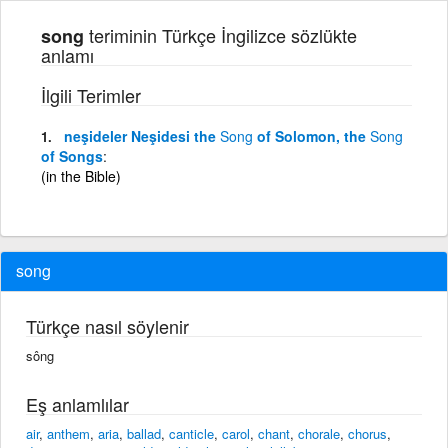
teriminin Türkçe İngilizce sözlükte
song
anlamı
İlgili Terimler
neşideler Neşidesi the
Song
of Solomon, the
Song
of Songs
(in the Bible)
song
Türkçe nasıl söylenir
sông
Eş anlamlılar
air
,
anthem
,
aria
,
ballad
,
canticle
,
carol
,
chant
,
chorale
,
chorus
,