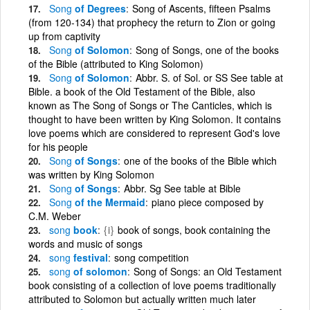
Song
of Degrees
Song of Ascents, fifteen Psalms
(from 120-134) that prophecy the return to Zion or going
up from captivity
Song
of Solomon
Song of Songs, one of the books
of the Bible (attributed to King Solomon)
Song
of Solomon
Abbr. S. of Sol. or SS See table at
Bible. a book of the Old Testament of the Bible, also
known as The Song of Songs or The Canticles, which is
thought to have been written by King Solomon. It contains
love poems which are considered to represent God's love
for his people
Song
of Songs
one of the books of the Bible which
was written by King Solomon
Song
of Songs
Abbr. Sg See table at Bible
Song
of the Mermaid
piano piece composed by
C.M. Weber
song
book
{i}
book of songs, book containing the
words and music of songs
song
festival
song competition
song
of solomon
Song of Songs: an Old Testament
book consisting of a collection of love poems traditionally
attributed to Solomon but actually written much later