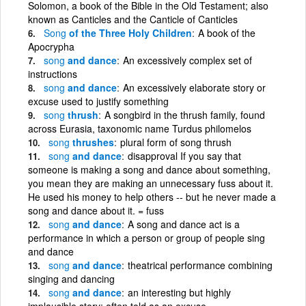
Solomon, a book of the Bible in the Old Testament; also
known as Canticles and the Canticle of Canticles
Song
of the Three Holy Children
A book of the
Apocrypha
song
and dance
An excessively complex set of
instructions
song
and dance
An excessively elaborate story or
excuse used to justify something
song
thrush
A songbird in the thrush family, found
across Eurasia, taxonomic name Turdus philomelos
song
thrushes
plural form of song thrush
song
and dance
disapproval If you say that
someone is making a song and dance about something,
you mean they are making an unnecessary fuss about it.
He used his money to help others -- but he never made a
song and dance about it. = fuss
song
and dance
A song and dance act is a
performance in which a person or group of people sing
and dance
song
and dance
theatrical performance combining
singing and dancing
song
and dance
an interesting but highly
implausible story; often told as an excuse