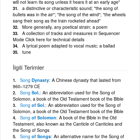
will not learn its song unless it hears it at an early age"
a distinctive or characteristic sound; "the song of
bullets was in the air"; "the song of the wind"; "the wheels
sang their song as the train rocketed ahead"
More generally, any poetical strain; a poem
A collection of tracks and measures in Sequencer
Mode Click here for technical details
A lyrical poem adapted to vocal music; a ballad
tune
İlgili Terimler
Song
Dynasty
A Chinese dynasty that lasted from
960–1279 CE
Song
Sol.
An abbreviation used for the Song of
Solomon, a book of the Old Testament book of the Bible
Song
of Sol.
An abbreviation used for the Song of
Solomon, a book of the Old Testament book of the Bible
Song
of Solomon
A book of the Bible in the Old
Testament, also known as the Canticle of Canticles and
the Song of Songs
Song
of Songs
An alternative name for the Song of