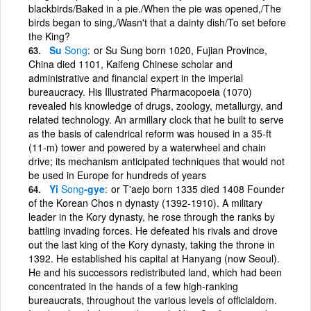
blackbirds/Baked in a pie./When the pie was opened,/The
birds began to sing,/Wasn't that a dainty dish/To set before
the King?
Su
Song
or Su Sung born 1020, Fujian Province,
China died 1101, Kaifeng Chinese scholar and
administrative and financial expert in the imperial
bureaucracy. His Illustrated Pharmacopoeia (1070)
revealed his knowledge of drugs, zoology, metallurgy, and
related technology. An armillary clock that he built to serve
as the basis of calendrical reform was housed in a 35-ft
(11-m) tower and powered by a waterwheel and chain
drive; its mechanism anticipated techniques that would not
be used in Europe for hundreds of years
Yi
Song
-gye
or T'aejo born 1335 died 1408 Founder
of the Korean Chos n dynasty (1392-1910). A military
leader in the Kory dynasty, he rose through the ranks by
battling invading forces. He defeated his rivals and drove
out the last king of the Kory dynasty, taking the throne in
1392. He established his capital at Hanyang (now Seoul).
He and his successors redistributed land, which had been
concentrated in the hands of a few high-ranking
bureaucrats, throughout the various levels of officialdom.