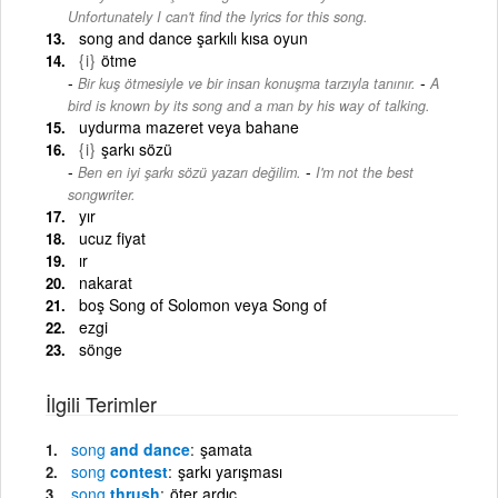
Unfortunately I can't find the lyrics for this song.
song and dance şarkılı kısa oyun
{i}
ötme
-
Bir kuş ötmesiyle ve bir insan konuşma tarzıyla tanınır.
A
bird is known by its song and a man by his way of talking.
uydurma mazeret veya bahane
{i}
şarkı sözü
-
Ben en iyi şarkı sözü yazarı değilim.
I'm not the best
songwriter.
yır
ucuz fiyat
ır
nakarat
boş Song of Solomon veya Song of
ezgi
sönge
İlgili Terimler
song
and dance
şamata
song
contest
şarkı yarışması
song
thrush
öter ardıç