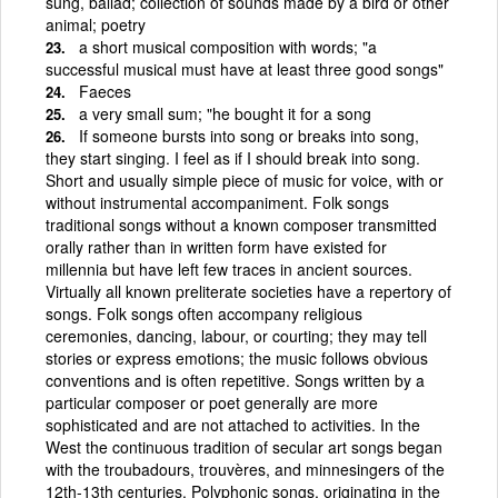
sung, ballad; collection of sounds made by a bird or other
animal; poetry
a short musical composition with words; "a
successful musical must have at least three good songs"
Faeces
a very small sum; "he bought it for a song
If someone bursts into song or breaks into song,
they start singing. I feel as if I should break into song.
Short and usually simple piece of music for voice, with or
without instrumental accompaniment. Folk songs
traditional songs without a known composer transmitted
orally rather than in written form have existed for
millennia but have left few traces in ancient sources.
Virtually all known preliterate societies have a repertory of
songs. Folk songs often accompany religious
ceremonies, dancing, labour, or courting; they may tell
stories or express emotions; the music follows obvious
conventions and is often repetitive. Songs written by a
particular composer or poet generally are more
sophisticated and are not attached to activities. In the
West the continuous tradition of secular art songs began
with the troubadours, trouvères, and minnesingers of the
12th-13th centuries. Polyphonic songs, originating in the