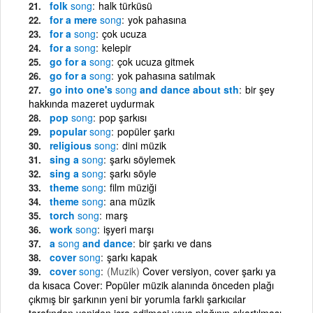
folk
song
halk türküsü
for a mere
song
yok pahasına
for a
song
çok ucuza
for a
song
kelepir
go for a
song
çok ucuza gitmek
go for a
song
yok pahasına satılmak
go into one's
song
and dance about sth
bir şey
hakkında mazeret uydurmak
pop
song
pop şarkısı
popular
song
popüler şarkı
religious
song
dini müzik
sing a
song
şarkı söylemek
sing a
song
şarkı söyle
theme
song
film müziği
theme
song
ana müzik
torch
song
marş
work
song
işyeri marşı
a
song
and dance
bir şarkı ve dans
cover
song
şarkı kapak
cover
song
(Muzik)
Cover versiyon, cover şarkı ya
da kısaca Cover: Popüler müzik alanında önceden plağı
çıkmış bir şarkının yeni bir yorumla farklı şarkıcılar
tarafından yeniden icra edilmesi veya plağının çıkartılması