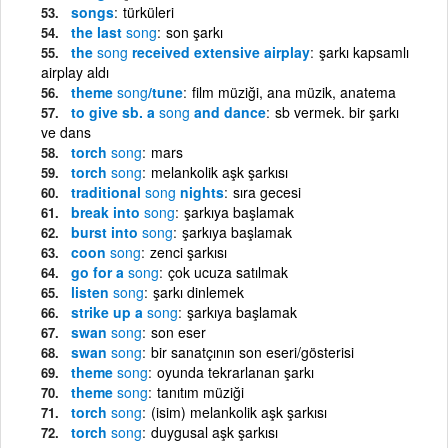
songs
türküleri
the last
song
son şarkı
the
song
received extensive airplay
şarkı kapsamlı
airplay aldı
theme
song
/tune
film müziği, ana müzik, anatema
to give sb. a
song
and dance
sb vermek. bir şarkı
ve dans
torch
song
mars
torch
song
melankolik aşk şarkısı
traditional
song
nights
sıra gecesi
break into
song
şarkıya başlamak
burst into
song
şarkıya başlamak
coon
song
zenci şarkısı
go for a
song
çok ucuza satılmak
listen
song
şarkı dinlemek
strike up a
song
şarkıya başlamak
swan
song
son eser
swan
song
bir sanatçının son eseri/gösterisi
theme
song
oyunda tekrarlanan şarkı
theme
song
tanıtım müziği
torch
song
(isim) melankolik aşk şarkısı
torch
song
duygusal aşk şarkısı