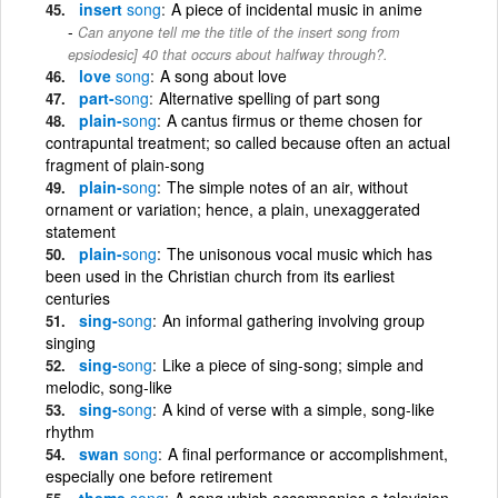
insert
song
A piece of incidental music in anime
Can anyone tell me the title of the insert song from
epsiodesic] 40 that occurs about halfway through?.
love
song
A song about love
part-
song
Alternative spelling of part song
plain-
song
A cantus firmus or theme chosen for
contrapuntal treatment; so called because often an actual
fragment of plain-song
plain-
song
The simple notes of an air, without
ornament or variation; hence, a plain, unexaggerated
statement
plain-
song
The unisonous vocal music which has
been used in the Christian church from its earliest
centuries
sing-
song
An informal gathering involving group
singing
sing-
song
Like a piece of sing-song; simple and
melodic, song-like
sing-
song
A kind of verse with a simple, song-like
rhythm
swan
song
A final performance or accomplishment,
especially one before retirement
theme
song
A song which accompanies a television