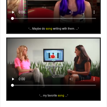
... Maybe do
song
writing with them. ...
... my favorite
song
...