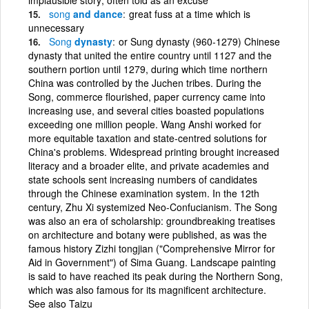
song
and dance
great fuss at a time which is
unnecessary
Song
dynasty
or Sung dynasty (960-1279) Chinese
dynasty that united the entire country until 1127 and the
southern portion until 1279, during which time northern
China was controlled by the Juchen tribes. During the
Song, commerce flourished, paper currency came into
increasing use, and several cities boasted populations
exceeding one million people. Wang Anshi worked for
more equitable taxation and state-centred solutions for
China's problems. Widespread printing brought increased
literacy and a broader elite, and private academies and
state schools sent increasing numbers of candidates
through the Chinese examination system. In the 12th
century, Zhu Xi systemized Neo-Confucianism. The Song
was also an era of scholarship: groundbreaking treatises
on architecture and botany were published, as was the
famous history Zizhi tongjian ("Comprehensive Mirror for
Aid in Government") of Sima Guang. Landscape painting
is said to have reached its peak during the Northern Song,
which was also famous for its magnificent architecture.
See also Taizu