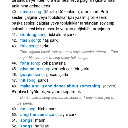
anlamına gelmektedir
cover
song
(Muzik)
Düzenleme, aranjman: Belirli
sesler, çalgılar veya topluluklar için yazılmış bir eserin,
başka sesler, çalgılar veya topluluklar tarafından söylenip
çalınabilmesi için o eserde yapılan değişiklik, aranjman
drinking
song
içki alemi şarkısı
flash
song
flaş şarkı
folk
song
türkü
-
Tom, oğluna birçok türküyü nasıl söyleyeceğini öğretti.
Tom
taught his son how to sing many folk songs.
for a
song
yok pahasına
give so. a
song
vermek çok. bir şarkı
gospel
song
gospel şarkı
hit
song
şarkısı
make a
song
and dance about something
(deyim)
Bir olayı büyütmek, yaygara koparmak
Don't make a song and dance about it, I only asked you to
be silent!.
no
song
hiçbir şarkı
sing the same
song
aynı şarkı
songs
mahn
songs
şarkıları