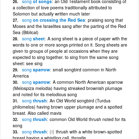
song
of songs
an Old Testament book consisting of
a collection of love poems traditionally attributed to
Solomon but actually written much later
song
on crossing the Red Sea
praising song that
Moses and the Israelites sang after the parting of the Red
Sea (Biblical)
song
sheet
A song sheet is a piece of paper with the
words to one or more songs printed on it. Song sheets are
given to groups of people at occasions when they are
expected to sing together. to sing from the same song
sheet: see sing
song
sparrow
small songbird common in North
America
song
sparrow
A common North American sparrow
(Melospiza melodia) having streaked brownish plumage
and noted for its melodious song
song
thrush
An Old World songbird (Turdus
philomelos) having brown upper plumage and a spotted
breast. Also called mavis
song
thrush
common Old World thrush noted for its
song
song
thrush
{i}
thrush with a white brown-spotted
breast having a whistling call, throstle