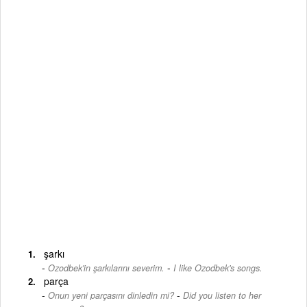
şarkı
-
Ozodbek'in şarkılarını severim.
I like Ozodbek's songs.
parça
-
Onun yeni parçasını dinledin mi?
Did you listen to her