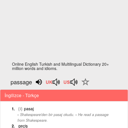
Online English Turkish and Multilingual Dictionary 20+
million words and idioms.
passage
İngilizce - Türkçe
{i}
pasaj
-
Shakespeare'den bir pasaj okudu.
He read a passage
from Shakespeare.
geçiş