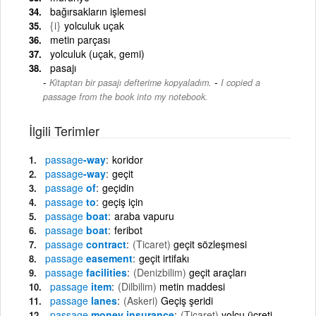
bağırsakların işlemesi
{i}
yolculuk uçak
metin parçası
yolculuk (uçak, gemi)
pasajı
-
Kitaptan bir pasajı defterime kopyaladım.
I copied a
passage from the book into my notebook.
İlgili Terimler
passage
-way
koridor
passage
-way
geçit
passage
of
geçidin
passage
to
geçiş için
passage
boat
araba vapuru
passage
boat
feribot
passage
contract
(Ticaret)
geçit sözleşmesi
passage
easement
geçit irtifakı
passage
facilities
(Denizbilim)
geçit araçları
passage
item
(Dilbilim)
metin maddesi
passage
lanes
(Askeri)
Geçiş şeridi
passage
money insurance
(Ticaret)
yolcu ücreti