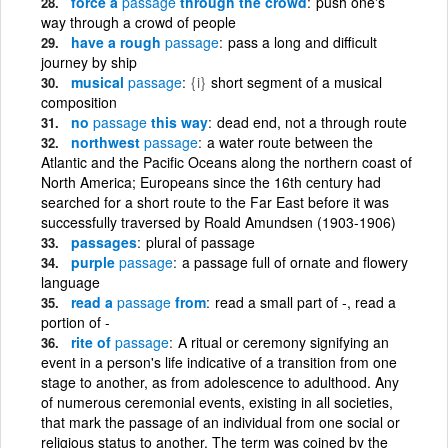
force a
passage
through the crowd
push one's
way through a crowd of people
have a rough
passage
pass a long and difficult
journey by ship
musical
passage
{i}
short segment of a musical
composition
no
passage
this way
dead end, not a through route
northwest
passage
a water route between the
Atlantic and the Pacific Oceans along the northern coast of
North America; Europeans since the 16th century had
searched for a short route to the Far East before it was
successfully traversed by Roald Amundsen (1903-1906)
passages
plural of passage
purple
passage
a passage full of ornate and flowery
language
read a
passage
from
read a small part of -, read a
portion of -
rite of
passage
A ritual or ceremony signifying an
event in a person's life indicative of a transition from one
stage to another, as from adolescence to adulthood. Any
of numerous ceremonial events, existing in all societies,
that mark the passage of an individual from one social or
religious status to another. The term was coined by the