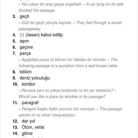
-
Yan yatan bir araç geçişi engelledi.
A car lying on its side
blocked the passage.
geçit
-
Gizli bir geçit yoluyla kaçtılar.
They fled through a secret
passageway.
{i}
(tasarı) kabul edilip
aşım
geçme
parça
-
Aşağıdaki parça iyi bilinen bir fabldan bir alıntıdır.
The
following passage is a quotation from a well-known fable.
bölüm
deniz yolculuğu
koridor
-
Pencere yanı mı yoksa koridorda mı bir yer istersiniz?
Would you like a place by window or by passage?
paragraf
-
Paragraf başka hiçbir yoruma izin vermiyor.
The passage
admits of no other interpretation.
dar yol
Ölüm, vefat
gitme