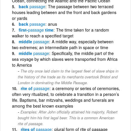
Ocean, connecting the Atlantic and the Pacific Ocean
back
passage
The passage between two terraced
houses leading between and the front and back gardens
or yards
back
passage
anus
first-
passage
time
The time taken for a random
walker to reach a specified target
middle
passage
A middle way, especially between
two extremes; an intermediate path in space or time
middle
passage
Specifically, the middle part of the
sea voyage by which slaves were transported from Africa
to America
The city once laid claim to the largest fleet of slave ships in
the history of the trade as its merchants overtook Bristol and
London in dominating the Middle Passage.
rite of
passage
a ceremony or series of ceremonies,
often very ritualized, to celebrate a transition in a person’s
life. Baptisms, bar mitzvahs, weddings and funerals are
among the best known examples
Examples: After John officially attained his majority, Robert
bought him his first legal beer. This is a common American
rite of passage.
rites of
passage
plural form of rite of passage