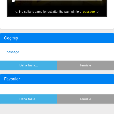
... the sultans came to rest after the painful rite of
passage
...
Geçmiş
passage
Daha fazla...
Temizle
Favoriler
Daha fazla...
Temizle