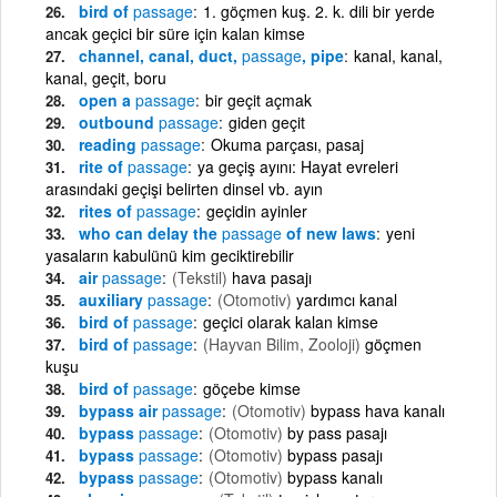
bird of
passage
1. göçmen kuş. 2. k. dili bir yerde
ancak geçici bir süre için kalan kimse
channel, canal, duct,
passage
, pipe
kanal, kanal,
kanal, geçit, boru
open a
passage
bir geçit açmak
outbound
passage
giden geçit
reading
passage
Okuma parçası, pasaj
rite of
passage
ya geçiş ayını: Hayat evreleri
arasındaki geçişi belirten dinsel vb. ayın
rites of
passage
geçidin ayinler
who can delay the
passage
of new laws
yeni
yasaların kabulünü kim geciktirebilir
air
passage
(Tekstil)
hava pasajı
auxiliary
passage
(Otomotiv)
yardımcı kanal
bird of
passage
geçici olarak kalan kimse
bird of
passage
(Hayvan Bilim, Zooloji)
göçmen
kuşu
bird of
passage
göçebe kimse
bypass air
passage
(Otomotiv)
bypass hava kanalı
bypass
passage
(Otomotiv)
by pass pasajı
bypass
passage
(Otomotiv)
bypass pasajı
bypass
passage
(Otomotiv)
bypass kanalı