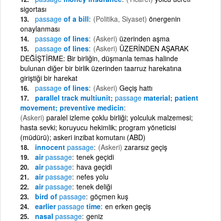
sigortası
passage
of a bill
(Politika, Siyaset)
önergenin
onaylanması
passage
of lines
(Askeri)
üzerinden aşma
passage
of lines
(Askeri)
ÜZERİNDEN AŞARAK
DEĞİŞTİRME: Bir birliğin, düşmanla temas halinde
bulunan diğer bir birlik üzerinden taarruz harekatına
giriştiği bir harekat
passage
of lines
(Askeri)
Geçiş hattı
parallel track multiunit;
passage
material; patient
movement; preventive medicin
(Askeri)
paralel izleme çoklu birliği; yolculuk malzemesi;
hasta sevki; koruyucu hekimlik; program yöneticisi
(müdürü); askeri inzibat komutanı (ABD)
innocent
passage
(Askeri)
zararsız geçiş
air
passage
tenek geçidi
air
passage
hava geçidi
air
passage
nefes yolu
air
passage
tenek deliği
bird of
passage
göçmen kuş
earlier
passage
time
en erken geçiş
nasal
passage
geniz