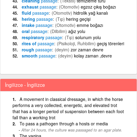
cleaning
passage
(Tekstil)
temizleme turu
exhaust
passage
(Otomotiv)
egzoz çıkış boğazı
fluid
passage
(Otomotiv)
hidrolik yağ kanalı
hering
passage
(Tıp)
hering geçişi
intake
passage
(Otomotiv)
emme boğazı
oral
passage
(Dilbilim)
ağız yolu
respiratory
passage
(Tıp)
solunum yolu
rites of
passage
(Pisikoloji, Ruhbilim)
geçiş törenleri
rough
passage
(deyim)
zor zaman devre
smooth
passage
(deyim)
kolay zaman ,devre
İngilizce - İngilizce
A movement in classical dressage, in which the horse
performs a very collected, energetic, and elevated trot
that has a longer period of suspension between each foot
fall than a working trot
To pass a pathogen through a hosts or media
After 24 hours, the culture was passaged to an agar plate.
The vagina