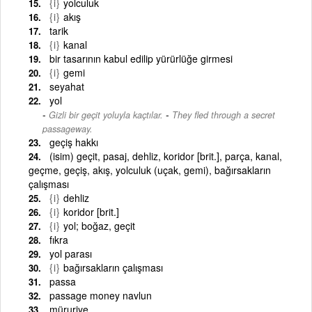
{i}
yolculuk
{i}
akış
tarik
{i}
kanal
bir tasarının kabul edilip yürürlüğe girmesi
{i}
gemi
seyahat
yol
-
Gizli bir geçit yoluyla kaçtılar.
They fled through a secret
passageway.
geçiş hakkı
(isim) geçit, pasaj, dehliz, koridor [brit.], parça, kanal,
geçme, geçiş, akış, yolculuk (uçak, gemi), bağırsakların
çalışması
{i}
dehliz
{i}
koridor [brit.]
{i}
yol; boğaz, geçit
fıkra
yol parası
{i}
bağırsakların çalışması
passa
passage money navlun
müruriye