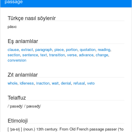
passage
Türkçe nasıl söylenir
päsıc
Eş anlamlılar
clause
,
extract
,
paragraph
,
piece
,
portion
,
quotation
,
reading
,
section
,
sentence
,
text
,
transition
,
verse
,
advance
,
change
,
conversion
Zıt anlamlılar
whole
,
idleness
,
inaction
,
wait
,
denial
,
refusal
,
veto
Telaffuz
/ˈpasəʤ/ /ˈpæsəʤ/
Etimoloji
[ 'pa-sij ] (noun.) 13th century. From Old French passage passer (“to