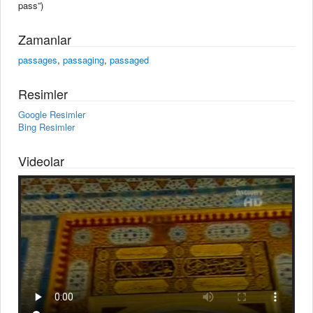
pass”)
Zamanlar
passages
,
passaging
,
passaged
Resimler
Google Resimler
Bing Resimler
Videolar