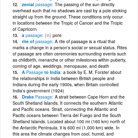
zenial
passage
The passing of the sun directly
overhead such that no shadows are cast by a pole sticking
straight up from the ground. These conditions only occur
in locations between the Tropic of Cancer and the Tropic
of Capricorn
a
passage
{n}
pore
rite of
passage
A rite of passage is a ritual that
marks a change in a person's social or sexual status. Rites
of passage are often ceremonies surrounding events such
as childbirth, menarche or other milestones within puberty,
coming of age, weddings, menopause, and death
A
Passage
to India
a book by E. M. Forster about
the relationships in India between British people and
Indians during the early 1900s, when Britain controlled
India's government (1924)
Drake
Passage
A strait between Cape Horn and the
South Shetland Islands. It connects the southern Atlantic
and Pacific oceans. Strait, connecting the Atlantic and
Pacific oceans between Tierra del Fuego and the South
Shetland Islands. Located about 100 mi (160 km) north of
the Antarctic Peninsula, it is 600 mi (1,000 km) wide. In
this area the climate changes from cool, humid, and