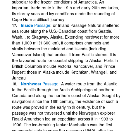
subpolar to the frozen conditions of Antarctica. An
important trade route in the 19th and early 20th centuries,
its stormy seas and icy conditions made the rounding of
Cape Horn a difficult journey
Inside
Passage
or Inland Passage Natural sheltered
sea route along the U.S.-Canadian coast from Seattle,
Wash. , to Skagway, Alaska. Extending northwest for more
than 1,000 mi (1,600 km), it comprises channels and
straits between the mainland and islands (including
Vancouver Island) that protect it from Pacific storms. It is
the favoured route for coastal shipping to Alaska. Ports in
British Columbia include Victoria, Vancouver, and Prince
Rupert; those in Alaska include Ketchikan, Wrangell, and
Juneau
Northwest
Passage
A water route from the Atlantic
to the Pacific through the Arctic Archipelago of northern
Canada and along the northern coast of Alaska. Sought by
navigators since the 16th century, the existence of such a
route was proved in the early 19th century, but the
passage was not traversed until the Norwegian explorer
Roald Amundsen led an expedition across it in 1903 to
1906. The ice-breaking tanker Manhattan was the first
commercial ship to cross the passage (1969), after the