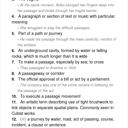
At the same moment, Aidan plunged two fingers deep into
her passage and broke through her fragile barrier.
A paragraph or section of text or music with particular
meaning
She struggled to play the difficult passages.
Part of a path or journey
He made his passage through the trees carefully, mindful of
the stickers.
An underground cavity, formed by water or falling
rocks, which is much longer than it is wide
To make a passage, especially by sea; to cross
They passaged to America in 1902.
A passageway or corridor
The official approval of a bill or act by a parliament
The company was one of the prime movers in lobbying for
the passage of the act.
To execute a passage movement
An artistic term describing use of tight brushwork to
link objects in separate spatial plains. Commonly seen in
Cubist works
{n}
a journey by water, road, act of passing, course,
incident, a clause or sentence