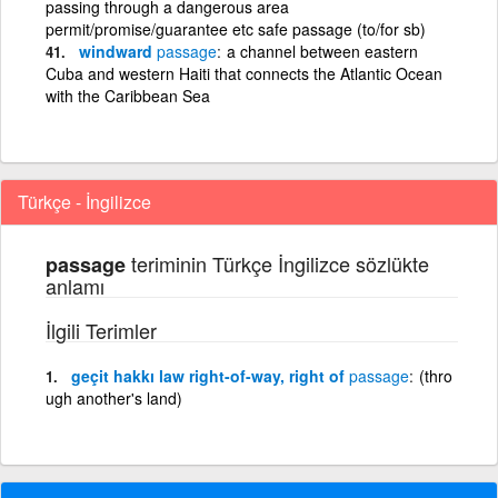
passing through a dangerous area
permit/promise/guarantee etc safe passage (to/for sb)
windward
passage
a channel between eastern
Cuba and western Haiti that connects the Atlantic Ocean
with the Caribbean Sea
Türkçe - İngilizce
teriminin Türkçe İngilizce sözlükte
passage
anlamı
İlgili Terimler
geçit hakkı law right-of-way, right of
passage
(thro
ugh another's land)