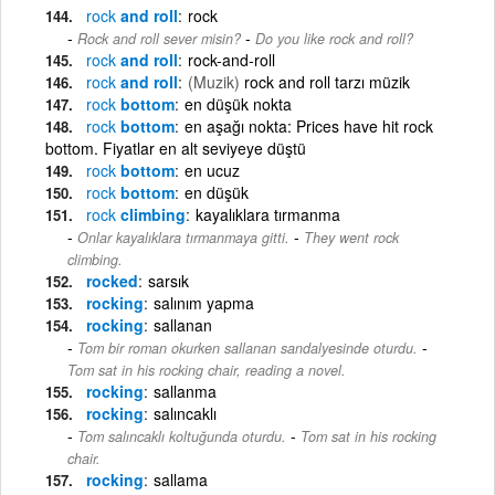
rock
and roll
rock
-
Rock and roll sever misin?
Do you like rock and roll?
rock
and roll
rock-and-roll
rock
and roll
(Muzik)
rock and roll tarzı müzik
rock
bottom
en düşük nokta
rock
bottom
en aşağı nokta: Prices have hit rock
bottom. Fiyatlar en alt seviyeye düştü
rock
bottom
en ucuz
rock
bottom
en düşük
rock
climbing
kayalıklara tırmanma
-
Onlar kayalıklara tırmanmaya gitti.
They went rock
climbing.
rocked
sarsık
rocking
salınım yapma
rocking
sallanan
-
Tom bir roman okurken sallanan sandalyesinde oturdu.
Tom sat in his rocking chair, reading a novel.
rocking
sallanma
rocking
salıncaklı
-
Tom salıncaklı koltuğunda oturdu.
Tom sat in his rocking
chair.
rocking
sallama