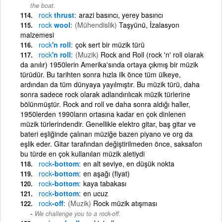
the boat.
rock
thrust
arazi basıncı, yerey basıncı
rock
wool
(Mühendislik)
Taşyünü, İzalasyon
malzemesi
rock
'n roll
çok sert bir müzik türü
rock
'n roll
(Muzik)
Rock and Roll (rock 'n' roll olarak
da anılır) 1950lerin Amerika'sında ortaya çıkmış bir müzik
türüdür. Bu tarihten sonra hızla ilk önce tüm ülkeye,
ardından da tüm dünyaya yayılmıştır. Bu müzik türü, daha
sonra sadece rock olarak adlandırılıcak müzik türlerine
bölünmüştür. Rock and roll ve daha sonra aldığı haller,
1950lerden 1990ların ortasına kadar en çok dinlenen
müzik türlerindendir. Genellikle elektro gitar, baş gitar ve
bateri eşliğinde çalınan müziğe bazen piyano ve org da
eşlik eder. Gitar tarafından değiştirilmeden önce, saksafon
bu türde en çok kullanılan müzik aletiydi
rock
-bottom
en alt seviye, en düşük nokta
rock
-bottom
en aşağı (fiyat)
rock
-bottom
kaya tabakası
rock
-bottom
en ucuz
rock
-off
(Muzik)
Rock müzik atışması
We challenge you to a rock-off.