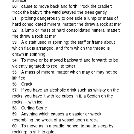
cause to move back and forth; "rock the cradle";
"rock the baby"; "the wind swayed the trees gently
pitching dangerously to one side a lump or mass of
hard consolidated mineral matter; "he threw a rock at me"
a lump or mass of hard consolidated mineral matter;
"he threw a rock at me"
A distaff used in spinning; the staff or frame about
which flax is arranged, and from which the thread is
drawn in spinning
To move or be moved backward and forward; to be
violently agitated; to reel; to totter
A mass of mineral matter which may or may not be
lithified
Crack
If you have an alcoholic drink such as whisky on the
rocks, you have it with ice cubes in it. a Scotch on the
rocks. = with ice
Curling Stone
Anything which causes a disaster or wreck
resembling the wreck of a vessel upon a rock
To move as in a cradle; hence, to put to sleep by
rocking; to still; to quiet