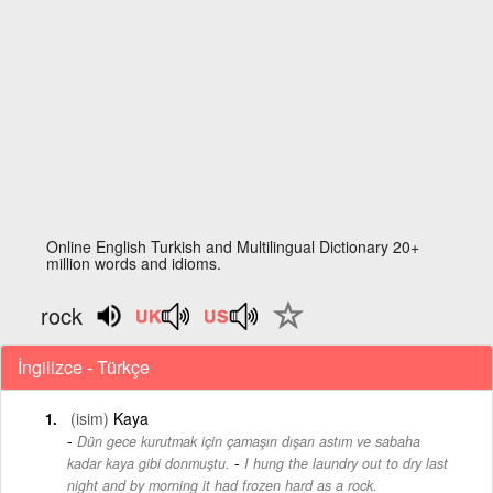
Online English Turkish and Multilingual Dictionary 20+
million words and idioms.
rock
İngilizce - Türkçe
(isim)
Kaya
Dün gece kurutmak için çamaşırı dışarı astım ve sabaha
-
kadar kaya gibi donmuştu.
I hung the laundry out to dry last
night and by morning it had frozen hard as a rock.