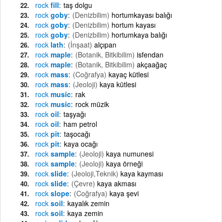
rock
fill
taş dolgu
rock
goby
(Denizbilim)
hortumkayası balığı
rock
goby
(Denizbilim)
hortum kayası
rock
goby
(Denizbilim)
hortumkaya balığı
rock
lath
(İnşaat)
alçıpan
rock
maple
(Botanik, Bitkibilim)
isfendan
rock
maple
(Botanik, Bitkibilim)
akçaağaç
rock
mass
(Coğrafya)
kayaç kütlesi
rock
mass
(Jeoloji)
kaya kütlesi
rock
music
rak
rock
music
rock müzik
rock
oil
taşyağı
rock
oil
ham petrol
rock
pit
taşocağı
rock
pit
kaya ocağı
rock
sample
(Jeoloji)
kaya numunesi
rock
sample
(Jeoloji)
kaya örneği
rock
slide
(Jeoloji,Teknik)
kaya kayması
rock
slide
(Çevre)
kaya akması
rock
slope
(Coğrafya)
kaya şevi
rock
soil
kayalık zemin
rock
soil
kaya zemin