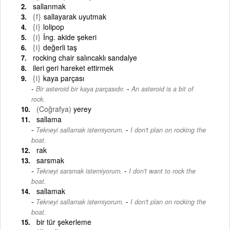
sallanmak
{f}
sallayarak uyutmak
{i}
lolipop
{i}
İng. akide şekeri
{i}
değerli taş
rocking chair salıncaklı sandalye
ileri geri hareket ettirmek
{i}
kaya parçası
-
Bir asteroid bir kaya parçasıdır.
An asteroid is a bit of
rock.
(Coğrafya)
yerey
sallama
-
Tekneyi sallamak istemiyorum.
I don't plan on rocking the
boat.
rak
sarsmak
-
Tekneyi sarsmak istemiyorum.
I don't want to rock the
boat.
sallamak
-
Tekneyi sallamak istemiyorum.
I don't plan on rocking the
boat.
bir tür şekerleme