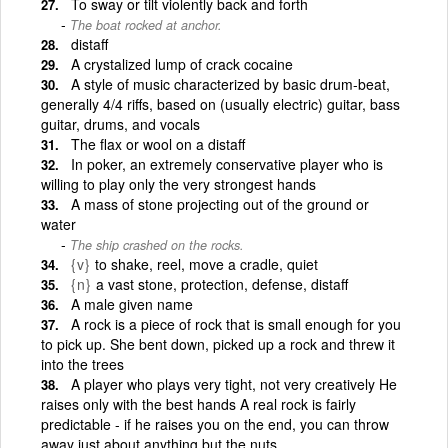
To sway or tilt violently back and forth
The boat rocked at anchor.
distaff
A crystalized lump of crack cocaine
A style of music characterized by basic drum-beat,
generally 4/4 riffs, based on (usually electric) guitar, bass
guitar, drums, and vocals
The flax or wool on a distaff
In poker, an extremely conservative player who is
willing to play only the very strongest hands
A mass of stone projecting out of the ground or
water
The ship crashed on the rocks.
{v}
to shake, reel, move a cradle, quiet
{n}
a vast stone, protection, defense, distaff
A male given name
A rock is a piece of rock that is small enough for you
to pick up. She bent down, picked up a rock and threw it
into the trees
A player who plays very tight, not very creatively He
raises only with the best hands A real rock is fairly
predictable - if he raises you on the end, you can throw
away just about anything but the nuts