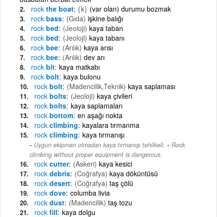
rock
the boat
{k}
(var olan) durumu bozmak
rock
bass
(Gıda)
işkine balığı
rock
bed
(Jeoloji)
kaya taban
rock
bed
(Jeoloji)
kaya tabanı
rock
bee
(Arılık)
kaya arısı
rock
bee
(Arılık)
dev arı
rock
bit
kaya matkabı
rock
bolt
kaya bulonu
rock
bolt
(Madencilik,Teknik)
kaya saplaması
rock
bolts
(Jeoloji)
kaya çivileri
rock
bolts
kaya saplamaları
rock
bottom
en aşağı nokta
rock
climbing
kayalara tırmanma
rock
climbing
kaya tırmanışı
-
Uygun ekipman olmadan kaya tırmanışı tehlikeli.
Rock
climbing without proper equipment is dangerous.
rock
cutter
(Askeri)
kaya kesici
rock
debris
(Coğrafya)
kaya döküntüsü
rock
desert
(Coğrafya)
taş çölü
rock
dove
columba livia
rock
dust
(Madencilik)
taş tozu
rock
fill
kaya dolgu