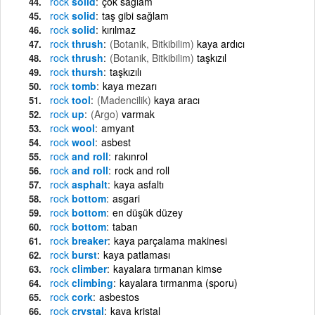
rock
solid
çok sağlam
rock
solid
taş gibi sağlam
rock
solid
kırılmaz
rock
thrush
(Botanik, Bitkibilim)
kaya ardıcı
rock
thrush
(Botanik, Bitkibilim)
taşkızıl
rock
thursh
taşkızılı
rock
tomb
kaya mezarı
rock
tool
(Madencilik)
kaya aracı
rock
up
(Argo)
varmak
rock
wool
amyant
rock
wool
asbest
rock
and roll
rakınrol
rock
and roll
rock and roll
rock
asphalt
kaya asfaltı
rock
bottom
asgari
rock
bottom
en düşük düzey
rock
bottom
taban
rock
breaker
kaya parçalama makinesi
rock
burst
kaya patlaması
rock
climber
kayalara tırmanan kimse
rock
climbing
kayalara tırmanma (sporu)
rock
cork
asbestos
rock
crystal
kaya kristal