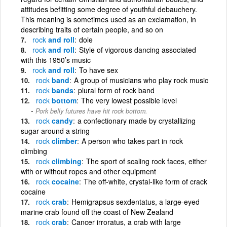
attitudes befitting some degree of youthful debauchery.
This meaning is sometimes used as an exclamation, in
describing traits of certain people, and so on
rock
and roll
dole
rock
and roll
Style of vigorous dancing associated
with this 1950’s music
rock
and roll
To have sex
rock
band
A group of musicians who play rock music
rock
bands
plural form of rock band
rock
bottom
The very lowest possible level
Pork belly futures have hit rock bottom.
rock
candy
a confectionary made by crystallizing
sugar around a string
rock
climber
A person who takes part in rock
climbing
rock
climbing
The sport of scaling rock faces, either
with or without ropes and other equipment
rock
cocaine
The off-white, crystal-like form of crack
cocaine
rock
crab
Hemigrapsus sexdentatus, a large-eyed
marine crab found off the coast of New Zealand
rock
crab
Cancer irroratus, a crab with large