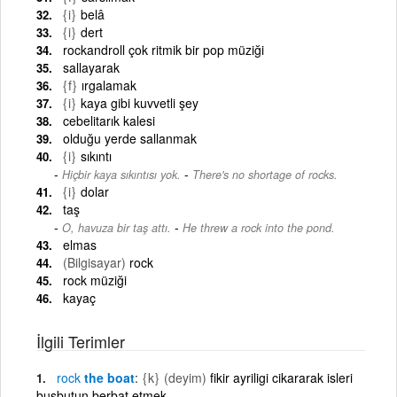
{i}
belâ
{i}
dert
rockandroll çok ritmik bir pop müziği
sallayarak
{f}
ırgalamak
{i}
kaya gibi kuvvetli şey
cebelitarık kalesi
olduğu yerde sallanmak
{i}
sıkıntı
-
Hiçbir kaya sıkıntısı yok.
There's no shortage of rocks.
{i}
dolar
taş
-
O, havuza bir taş attı.
He threw a rock into the pond.
elmas
(Bilgisayar)
rock
rock müziği
kayaç
İlgili Terimler
rock
the boat
{k}
(deyim)
fikir ayriligi cikararak isleri
busbutun berbat etmek