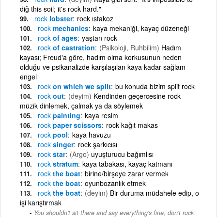
diğ this soil; it's rock hard."
rock
lobster
rock ıstakoz
rock
mechanics
kaya mekaniği, kayaç düzeneği
rock
of ages
yaştan rock
rock
of castration
(Psikoloji, Ruhbilim)
Hadım
kayası; Freud'a göre, hadım olma korkusunun neden
olduğu ve psikanalizde karşılaşılan kaya kadar sağlam
engel
rock
on which we split
bu konuda bizim split rock
rock
out
(deyim)
Kendinden geçercesine rock
müzik dinlemek, çalmak ya da söylemek
rock
painting
kaya resim
rock
paper scissors
rock kağıt makas
rock
pool
kaya havuzu
rock
singer
rock şarkıcısı
rock
star
(Argo)
uyuşturucu bağımlısı
rock
stratum
kaya tabakası, kayaç katmanı
rock
the boat
birine/birşeye zarar vermek
rock
the boat
oyunbozanlık etmek
rock
the boat
(deyim)
Bir duruma müdahele edip, o
işi karıştırmak
You shouldn't sit there and say everything's fine, don't rock