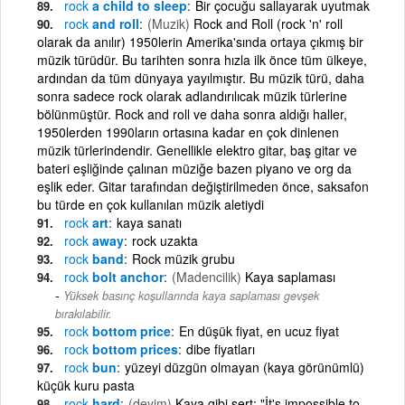
rock
a child to sleep
Bir çocuğu sallayarak uyutmak
rock
and roll
(Muzik)
Rock and Roll (rock 'n' roll
olarak da anılır) 1950lerin Amerika'sında ortaya çıkmış bir
müzik türüdür. Bu tarihten sonra hızla ilk önce tüm ülkeye,
ardından da tüm dünyaya yayılmıştır. Bu müzik türü, daha
sonra sadece rock olarak adlandırılıcak müzik türlerine
bölünmüştür. Rock and roll ve daha sonra aldığı haller,
1950lerden 1990ların ortasına kadar en çok dinlenen
müzik türlerindendir. Genellikle elektro gitar, baş gitar ve
bateri eşliğinde çalınan müziğe bazen piyano ve org da
eşlik eder. Gitar tarafından değiştirilmeden önce, saksafon
bu türde en çok kullanılan müzik aletiydi
rock
art
kaya sanatı
rock
away
rock uzakta
rock
band
Rock müzik grubu
rock
bolt anchor
(Madencilik)
Kaya saplaması
Yüksek basınç koşullarında kaya saplaması gevşek
bırakılabilir.
rock
bottom price
En düşük fiyat, en ucuz fiyat
rock
bottom prices
dibe fiyatları
rock
bun
yüzeyi düzgün olmayan (kaya görünümlü)
küçük kuru pasta
rock
hard
(deyim)
Kaya gibi sert: "İt's impossible to