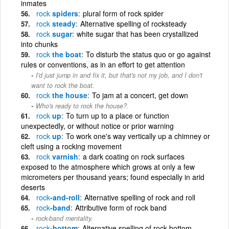
inmates
rock
spiders
plural form of rock spider
rock
steady
Alternative spelling of rocksteady
rock
sugar
white sugar that has been crystallized
into chunks
rock
the boat
To disturb the status quo or go against
rules or conventions, as in an effort to get attention
I'd just jump in and fix it, but that's not my job, and I don't
want to rock the boat.
rock
the house
To jam at a concert, get down
Who's ready to rock the house?.
rock
up
To turn up to a place or function
unexpectedly, or without notice or prior warning
rock
up
To work one's way vertically up a chimney or
cleft using a rocking movement
rock
varnish
a dark coating on rock surfaces
exposed to the atmosphere which grows at only a few
micrometers per thousand years; found especially in arid
deserts
rock
-and-roll
Alternative spelling of rock and roll
rock
-band
Attributive form of rock band
rock-band mentality.
rock
-bottom
Alternative spelling of rock bottom