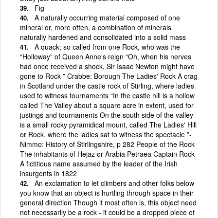
Fig
A naturally occurring material composed of one
mineral or, more often, a combination of minerals
naturally hardened and consolidated into a solid mass
A quack; so called from one Rock, who was the
“Holloway” of Queen Anne's reign “Oh, when his nerves
had once received a shock, Sir Isaac Newton might have
gone to Rock ” Crabbe: Borough The Ladies' Rock A crag
in Scotland under the castle rock of Stirling, where ladies
used to witness tournaments “In the castle hill is a hollow
called The Valley about a square acre in extent, used for
justings and tournaments On the south side of the valley
is a small rocky pyramidical mount, called The Ladies' Hill
or Rock, where the ladies sat to witness the spectacle ”-
Nimmo: History of Stirlingshire, p 282 People of the Rock
The inhabitants of Hejaz or Arabia Petraea Captain Rock
A fictitious name assumed by the leader of the Irish
insurgents in 1822
An exclamation to let climbers and other folks below
you know that an object is hurtling through space in their
general direction Though it most often is, this object need
not necessarily be a rock - it could be a dropped piece of