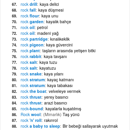
rock
drill
kaya delici
rock
fall
kaya düşmesi
rock
flour
kaya unu
rock
garden
kayalık bahçe
rock
oil
petrol
rock
oil
madeni yağ
rock
partridge
kınalıkeklik
rock
pigeon
kaya güvercini
rock
plant
taşların arasında yetişen bitki
rock
rabbit
kaya tavşanı
rock
salt
kaya tuzu
rock
salt
kayatuzu
rock
snake
kaya yılanı
rock
stratum
kayaç katmanı
rock
stratum
kaya tabakası
rock
the boat
velveleye vermek
rock
thrust
yerey basıncı
rock
thrust
arazi basıncı
rock
-bound
kayalarla kuşatılmış
Rock
wool
(Mimarlık)
Taş yünü
rock
'n' roll
rakınrol
rock
a baby to sleep
Bir bebeği sallayarak uyutmak