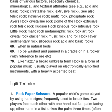
basis of various factors, especially chemical,
mineralogical, and textural attributes (see e.g., acid and
basic rocks; crystalline rock; extrusive rock). See also
felsic rock; intrusive rock; mafic rock. phosphate rock
Ayers Rock crystalline rock Dome of the Rock extrusive
rock felsic rock Hudson Rock igneous rock intrusive rock
Little Rock mafic rock metamorphic rock rock art rock
crystal rock glacier rock music rock and roll Rock River
sedimentary rock siliceous rock acid and basic rocks
when in natural beds
To be washed and panned in a cradle or in a rocker
(with reference to ore etc)
Like "jazz," a broad umbrella term Rock is a form of
popular music, usually played on electronically-amplified
instruments, with a heavily accented beat
İlgili Terimler
Rock
Paper Scissors
A popular child's game played
by using hand signs; frequently used to break ties. Two
players face each other with one hand out flat, palm facing
up; other hand in a fist strikes the palm three times (often