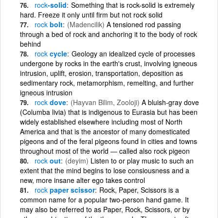
rock
-solid
Something that is rock-solid is extremely
hard. Freeze it only until firm but not rock solid
rock
bolt
(Madencilik)
A tensioned rod passing
through a bed of rock and anchoring it to the body of rock
behind
rock
cycle
Geology an idealized cycle of processes
undergone by rocks in the earth's crust, involving igneous
intrusion, uplift, erosion, transportation, deposition as
sedimentary rock, metamorphism, remelting, and further
igneous intrusion
rock
dove
(Hayvan Bilim, Zooloji)
A bluish-gray dove
(Columba livia) that is indigenous to Eurasia but has been
widely established elsewhere including most of North
America and that is the ancestor of many domesticated
pigeons and of the feral pigeons found in cities and towns
throughout most of the world ― called also rock pigeon
rock
out
(deyim)
Listen to or play music to such an
extent that the mind begins to lose consiousness and a
new, more insane alter ego takes control
rock
paper scissor
Rock, Paper, Scissors is a
common name for a popular two-person hand game. It
may also be referred to as Paper, Rock, Scissors, or by