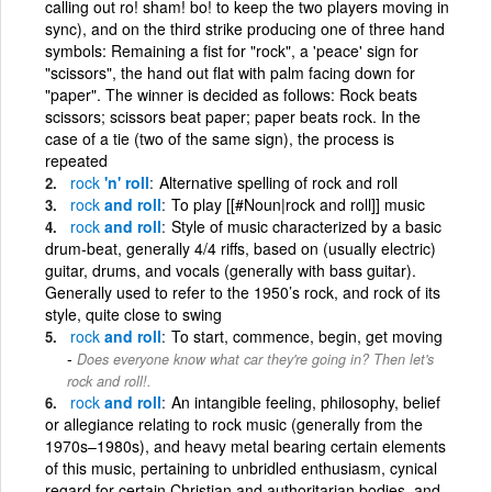
calling out ro! sham! bo! to keep the two players moving in
sync), and on the third strike producing one of three hand
symbols: Remaining a fist for "rock", a 'peace' sign for
"scissors", the hand out flat with palm facing down for
"paper". The winner is decided as follows: Rock beats
scissors; scissors beat paper; paper beats rock. In the
case of a tie (two of the same sign), the process is
repeated
rock
'n' roll
Alternative spelling of rock and roll
rock
and roll
To play [[#Noun|rock and roll]] music
rock
and roll
Style of music characterized by a basic
drum-beat, generally 4/4 riffs, based on (usually electric)
guitar, drums, and vocals (generally with bass guitar).
Generally used to refer to the 1950’s rock, and rock of its
style, quite close to swing
rock
and roll
To start, commence, begin, get moving
Does everyone know what car they're going in? Then let's
rock and roll!.
rock
and roll
An intangible feeling, philosophy, belief
or allegiance relating to rock music (generally from the
1970s–1980s), and heavy metal bearing certain elements
of this music, pertaining to unbridled enthusiasm, cynical
regard for certain Christian and authoritarian bodies, and