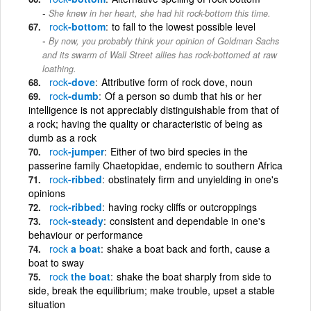
She knew in her heart, she had hit rock-bottom this time.
rock
-bottom
to fall to the lowest possible level
By now, you probably think your opinion of Goldman Sachs
and its swarm of Wall Street allies has rock-bottomed at raw
loathing.
rock
-dove
Attributive form of rock dove, noun
rock
-dumb
Of a person so dumb that his or her
intelligence is not appreciably distinguishable from that of
a rock; having the quality or characteristic of being as
dumb as a rock
rock
-jumper
Either of two bird species in the
passerine family Chaetopidae, endemic to southern Africa
rock
-ribbed
obstinately firm and unyielding in one's
opinions
rock
-ribbed
having rocky cliffs or outcroppings
rock
-steady
consistent and dependable in one's
behaviour or performance
rock
a boat
shake a boat back and forth, cause a
boat to sway
rock
the boat
shake the boat sharply from side to
side, break the equilibrium; make trouble, upset a stable
situation