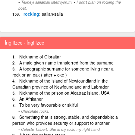
-
Tekneyi sallamak istemiyorum.
I don't plan on rocking the
boat.
rocking
sallan/salla
İngilizce - İngilizce
Nickname of Gibraltar
A male given name transferred from the surname
A topographic surname for someone living near a
rock or an oak ( atter + oke )
Nickname of the island of Newfoundland in the
Canadian province of Newfoundland and Labrador
Nickname of the prison on Alcatraz Island, USA
An Afrikaner
To be very favourable or skilful
Chocolate rocks.
Something that is strong, stable, and dependable; a
person who provides security or support to another
Celeste Talbert: She is my rock, my right hand.
A boulder or large stone