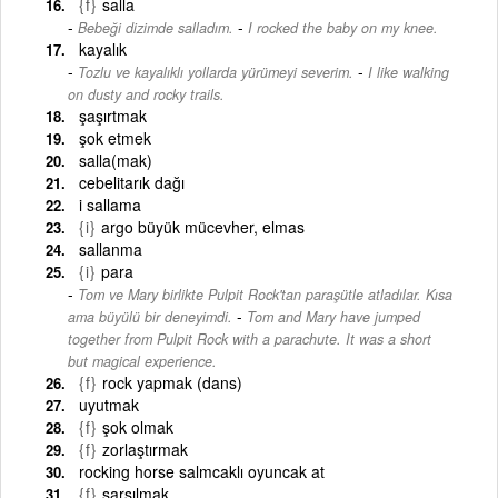
{f}
salla
-
Bebeği dizimde salladım.
I rocked the baby on my knee.
kayalık
-
Tozlu ve kayalıklı yollarda yürümeyi severim.
I like walking
on dusty and rocky trails.
şaşırtmak
şok etmek
salla(mak)
cebelitarık dağı
i sallama
{i}
argo büyük mücevher, elmas
sallanma
{i}
para
Tom ve Mary birlikte Pulpit Rock'tan paraşütle atladılar. Kısa
-
ama büyülü bir deneyimdi.
Tom and Mary have jumped
together from Pulpit Rock with a parachute. It was a short
but magical experience.
{f}
rock yapmak (dans)
uyutmak
{f}
şok olmak
{f}
zorlaştırmak
rocking horse salmcaklı oyuncak at
{f}
sarsılmak