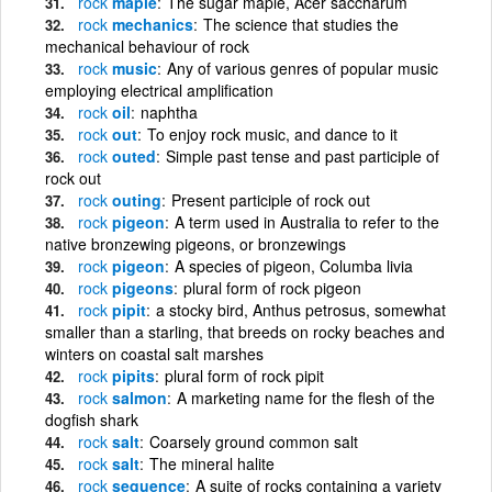
rock
maple
The sugar maple, Acer saccharum
rock
mechanics
The science that studies the
mechanical behaviour of rock
rock
music
Any of various genres of popular music
employing electrical amplification
rock
oil
naphtha
rock
out
To enjoy rock music, and dance to it
rock
outed
Simple past tense and past participle of
rock out
rock
outing
Present participle of rock out
rock
pigeon
A term used in Australia to refer to the
native bronzewing pigeons, or bronzewings
rock
pigeon
A species of pigeon, Columba livia
rock
pigeons
plural form of rock pigeon
rock
pipit
a stocky bird, Anthus petrosus, somewhat
smaller than a starling, that breeds on rocky beaches and
winters on coastal salt marshes
rock
pipits
plural form of rock pipit
rock
salmon
A marketing name for the flesh of the
dogfish shark
rock
salt
Coarsely ground common salt
rock
salt
The mineral halite
rock
sequence
A suite of rocks containing a variety