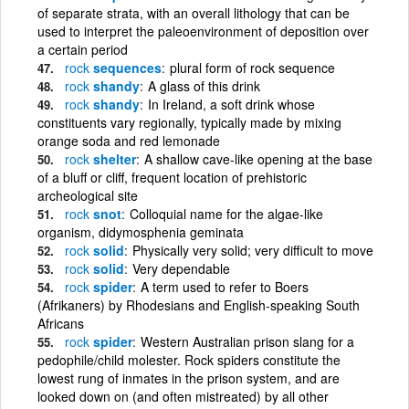
of separate strata, with an overall lithology that can be
used to interpret the paleoenvironment of deposition over
a certain period
rock
sequences
plural form of rock sequence
rock
shandy
A glass of this drink
rock
shandy
In Ireland, a soft drink whose
constituents vary regionally, typically made by mixing
orange soda and red lemonade
rock
shelter
A shallow cave-like opening at the base
of a bluff or cliff, frequent location of prehistoric
archeological site
rock
snot
Colloquial name for the algae-like
organism, didymosphenia geminata
rock
solid
Physically very solid; very difficult to move
rock
solid
Very dependable
rock
spider
A term used to refer to Boers
(Afrikaners) by Rhodesians and English-speaking South
Africans
rock
spider
Western Australian prison slang for a
pedophile/child molester. Rock spiders constitute the
lowest rung of inmates in the prison system, and are
looked down on (and often mistreated) by all other