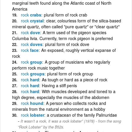
marginal teeth found along the Atlantic coast of North
America
rock
crabs
plural form of rock crab
rock
crystal
clear, colourless form of the silica-based
mineral quartz, often called "pure quartz" or "clear quartz"
rock
dove
A term used of the pigeon species
Columba livia. Currently, term rock pigeon is preferred
rock
doves
plural form of rock dove
rock
face
An exposed, roughly vertical expanse of
rock
rock
group
A group of musicians who regularly
perform rock music together
rock
groups
plural form of rock group
rock
hard
As tough or hard as a piece of rock
rock
hard
Having a stiff penis
rock
hard
With muscles developed and toned to a
high degree, especially the muscles of the abdomen
rock
hound
A person who collects rocks and
minerals from the natural environment as a hobby
rock
lobster
a crustacean of the family Palinuridae
It wasn’t a rock, it was a rock lobster” (1978) - from the song
“Rock Lobster” by the B52s.