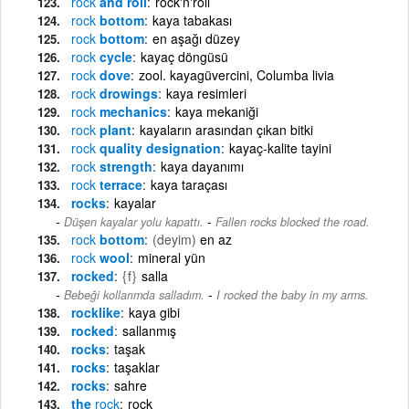
rock
and roll
rock'n'roll
rock
bottom
kaya tabakası
rock
bottom
en aşağı düzey
rock
cycle
kayaç döngüsü
rock
dove
zool. kayagüvercini, Columba livia
rock
drowings
kaya resimleri
rock
mechanics
kaya mekaniği
rock
plant
kayaların arasından çıkan bitki
rock
quality designation
kayaç-kalite tayini
rock
strength
kaya dayanımı
rock
terrace
kaya taraçası
rocks
kayalar
-
Düşen kayalar yolu kapattı.
Fallen rocks blocked the road.
rock
bottom
(deyim)
en az
rock
wool
mineral yün
rocked
{f}
salla
-
Bebeği kollarımda salladım.
I rocked the baby in my arms.
rocklike
kaya gibi
rocked
sallanmış
rocks
taşak
rocks
taşaklar
rocks
sahre
the
rock
rock