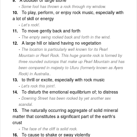
Some fool has thrown a rock through my window.
To play, perform, or enjoy rock music, especially with
a lot of skill or energy
Let’s rock!.
To move gently back and forth
The empty swing rocked back and forth in the wind.
A large hill or island having no vegetation
The location is particularly well known for its Pearl
Mountain or Pearl Rock. This huge granite rock is formed by
three rounded outcrops that make up Pearl Mountain and has
been compared in majesty to Uluru (formerly known as Ayers
Rock) in Australia..
to thrill or excite, especially with rock music
Let's rock this joint!.
To disturb the emotional equilibrium of; to distress
Downing Street has been rocked by yet another sex
scandal.
The naturally occurring aggregate of solid mineral
matter that constitutes a significant part of the earth's
crust
The face of the cliff is solid rock.
To cause to shake or sway violently