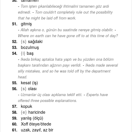
Tom işten çıkarılabileceği ihtimalini tamamen göz ardı
-
edmedi.
Tom couldn't completely rule out the possibility
that he might be laid off from work.
gitmiş
-
Allah aşkına o, günün bu saatinde nereye gitmiş olabilir.
Where on earth can he have gone off to at this time of day?
{s}
sağdaki
bozulmuş
{i}
baş
Ikeda birkaç aptalca hata yaptı ve bu yüzden ona bölüm
-
başkanı tarafından ağzının payı verildi.
Ikeda made several
silly mistakes, and so he was told off by the department
head.
kesat (iş)
{s}
olası
-
Uzmanlar üç olası açıklama teklif etti.
Experts have
offered three possible explanations.
kopuk
{e}
haricinde
yanlış (ölçü)
Xoff öteye/ötede
uzak, zayıf, az bir