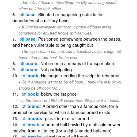
But he's off-base in describing the city as having record
crime until he took office.
off
base
Situated or happening outside the
boundaries of a military base
A Virginia lawmaker wants to improve off-base living
conditions for enlisted troops with families.
off
base
Positioned somewhere between the bases,
and hence vulnerable to being caught out
The hippo heard us, and, like a baseball player caught off
base, tried to get back to the river.
off
board
Not on or in a means of transportation
off
board
Not participating
off
book
No longer needing the script to rehearse
'So if Antigone wants to be off book, I think the rest of you
should be off book too.'.
off
book
below the list price
in the winter of 1957-58 prices were 60 percent off book..
off
brand
A brand other than a famous one, for a
product or service for which a famous brand exists
off
brands
plural form of off brand
off
break
a normal ball bowled by a off spin bowler,
moving from off to leg (for a right-handed batsman)
off
breaks
plural form of off break