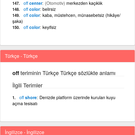
off
center
(Otomotiv)
merkezden kaçıklık
off
color
belirsiz
off
color
kaba, müstehcen, münasebetsiz (hikâye/
şaka)
off
color
keyifsiz
Türkçe - Türkçe
teriminin Türkçe Türkçe sözlükte anlamı
off
İlgili Terimler
off
shore
Denizde platform üzerinde kurulan kuyu
açma tesisatı
İngilizce - İngilizce