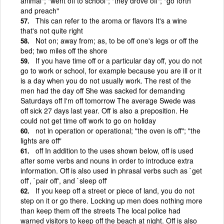
animal"; "went off to school"; "they drove off"; "go forth
and preach"
This can refer to the aroma or flavors It's a wine
that's not quite right
Not on; away from; as, to be off one's legs or off the
bed; two miles off the shore
If you have time off or a particular day off, you do not
go to work or school, for example because you are ill or it
is a day when you do not usually work. The rest of the
men had the day off She was sacked for demanding
Saturdays off I'm off tomorrow The average Swede was
off sick 27 days last year. Off is also a preposition. He
could not get time off work to go on holiday
not in operation or operational; "the oven is off"; "the
lights are off"
off In addition to the uses shown below, off is used
after some verbs and nouns in order to introduce extra
information. Off is also used in phrasal verbs such as `get
off', `pair off', and `sleep off'
If you keep off a street or piece of land, you do not
step on it or go there. Locking up men does nothing more
than keep them off the streets The local police had
warned visitors to keep off the beach at night. Off is also