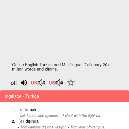
Online English Turkish and Multilingual Dictionary 20+
million words and idioms.
off
İngilizce - Türkçe
{s}
kapalı
-
Işık kapalı iken uyudum.
I slept with the light off.
{e}
dışında
-
Tom kampüs dışında yaşıyor.
Tom lives off-campus.