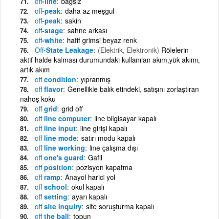
off
-line
bağsız
off
-peak
daha az meşgul
off
-peak
sakin
off
-stage
sahne arkası
off
-white
hafif grimsi beyaz renk
Off
-State Leakage
(Elektrik, Elektronik)
Rölelerin
aktif halde kalması durumundaki kullanılan akım,yük akımı,
artık akım
off
condition
yıpranmış
off
flavor
Genellikle balık etindeki, satışını zorlaştıran
nahoş koku
off
grid
grid off
off
line computer
line bilgisayar kapalı
off
line input
line girişi kapalı
off
line mode
satırı modu kapalı
off
line working
line çalışma dışı
off
one's guard
Gafil
off
position
pozisyon kapatma
off
ramp
Anayol harici yol
off
school
okul kapalı
off
setting
ayarı kapalı
off
site inquiry
site soruşturma kapalı
off
the ball
topun