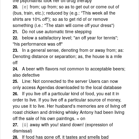
the psychiatrist took her off drug therapy
{e}
from; up from; so as to get out or come out of
(bus, train, etc.); reduced by (e.g.: "This week all the
shirts are 10% off"); so as to get rid of or remove
something (i.e.: "The stain will come off your dress")
Do not use automatic time stepping
below a satisfactory level; "an off year for tennis";
"his performance was off"
In a general sense, denoting from or away from; as:
Denoting distance or separation; as, the house is a mile
off
A beer with flavors not common to acceptable beers;
also defective
Line: Not connected to the server Users can now
only access Agendas downloaded to the local database
If you live off a particular kind of food, you eat it in
order to live. If you live off a particular source of money,
you use it to live. Her husband's memories are of living off
roast chicken and drinking whisky Antony had been living
off the sale of his own paintings. = on
{ü}
away with you! stand down! (expression of
dismissal)
If food has gone off, it tastes and smells bad