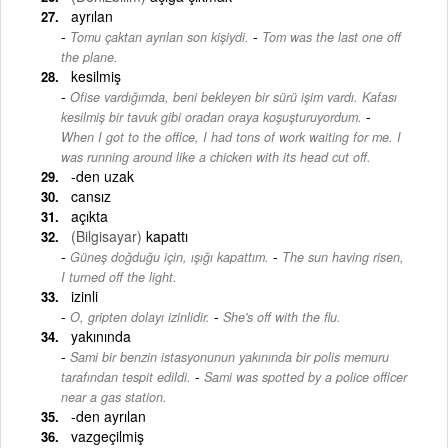
ayrılan
-
Tomu çaktan ayrılan son kişiydi.
Tom was the last one off
the plane.
kesilmiş
Ofise vardığımda, beni bekleyen bir sürü işim vardı. Kafası
-
kesilmiş bir tavuk gibi oradan oraya koşuşturuyordum.
When I got to the office, I had tons of work waiting for me. I
was running around like a chicken with its head cut off.
-den uzak
cansız
açıkta
(Bilgisayar)
kapattı
-
Güneş doğduğu için, ışığı kapattım.
The sun having risen,
I turned off the light.
izinli
-
O, gripten dolayı izinlidir.
She's off with the flu.
yakınında
Sami bir benzin istasyonunun yakınında bir polis memuru
-
tarafından tespit edildi.
Sami was spotted by a police officer
near a gas station.
-den ayrılan
vazgeçilmiş