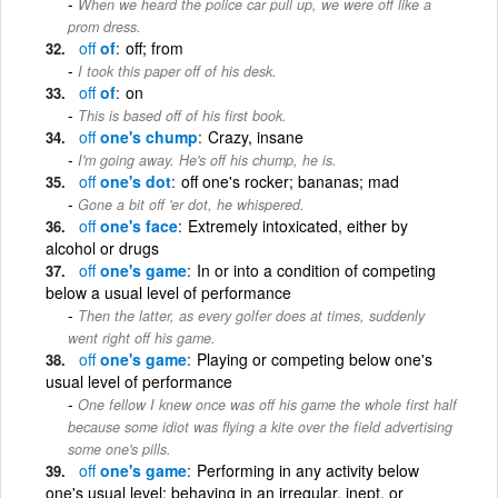
When we heard the police car pull up, we were off like a
prom dress.
off
of
off; from
I took this paper off of his desk.
off
of
on
This is based off of his first book.
off
one's chump
Crazy, insane
I'm going away. He's off his chump, he is.
off
one's dot
off one's rocker; bananas; mad
Gone a bit off 'er dot, he whispered.
off
one's face
Extremely intoxicated, either by
alcohol or drugs
off
one's game
In or into a condition of competing
below a usual level of performance
Then the latter, as every golfer does at times, suddenly
went right off his game.
off
one's game
Playing or competing below one's
usual level of performance
One fellow I knew once was off his game the whole first half
because some idiot was flying a kite over the field advertising
some one's pills.
off
one's game
Performing in any activity below
one's usual level; behaving in an irregular, inept, or