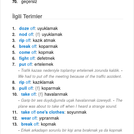
geçersiz
İlgili Terimler
doze
off
uyuklamak
nod
off
{f}
uyuklamak
rip
off
kazık atmak
break
off
koparmak
come
off
kopmak
fight
off
defetmek
put
off
ertelemek
-
Trafik kazası nedeniyle toplantıyı ertelemek zorunda kaldık.
We had to put off the meeting because of the traffic accident.
rip
off
kazıklamak
pull
off
{f}
koparmak
take
off
{f}
havalanmak
-
Garip bir ses duyduğumda uçak havalanmak üzereydi.
The
plane was about to take off when I heard a strange sound.
take
off
one's clothes
soyunmak
wear
off
yıpranmak
break
off
kopmak
Erkek arkadaşın sorunlu bir kişi ama bırakmak ya da kopmak