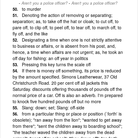
-
Aren't you a police officer?
Aren't you a police officer?
to murder
Denoting the action of removing or separating;
separation; as, to take off the hat or cloak; to cut off, to
pare off, to clip off, to peel off, to tear off, to march off, to
fly off, and the like
Designating a time when one is not strictly attentive
to business or affairs, or is absent from his post, and,
hence, a time when affairs are not urgent; as, he took an
off day for fishing: an off year in politics
Pressing this key turns the scale off
If there is money off something, its price is reduced
by the amount specified. Simons Leatherwear, 37 Old
Christchurch Road. 20 per cent off all jackets this
Saturday. discounts offering thousands of pounds off the
normal price of a car. Off is also an adverb. I'm prepared
to knock five hundred pounds off but no more
Slang: down; set; Slang: off-side
from a particular thing or place or position (`forth' is
obsolete); "ran away from the lion"; "wanted to get away
from there"; "sent the children away to boarding school";
"the teacher waved the children away from the dead