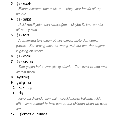
{s}
uzak
-
Ellerini bisikletimden uzak tut.
Keep your hands off my
bicycle.
{s}
sapa
-
Belki kendi yolumdan sapacağım.
Maybe I'll just wander
off on my own.
{s}
ters
Arabamızda ters giden bir şey olmalı; motordan duman
-
çıkıyor.
Something must be wrong with our car; the engine
is giving off smoke.
{s}
öteki
{s}
çıkmış
-
Tom geçen hafta izne çıkmış olmalı.
Tom must've had time
off last week.
ayrılmış
çalışmaz
kokmuş
dış
Jane biz dışarıda iken bizim çocuklarımıza bakmayı teklif
-
etti.
Jane offered to take care of our children when we were
out.
işlemez durumda