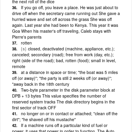
the next roll of the dice
If you go off, you leave a place. He was just about to
drive off when the secretary came running out She gave a
hurried wave and set off across the grass She was off
again. Last year she had been to Kenya. This year it was
Goa When his master's off traveling, Caleb stays with
Pierre's parents
rotten
{s}
closed, deactivated (machine, appliance, etc.);
canceled; secondary (road); free from work (day, etc.);
right (side of the road); bad, rotten (food); small in level,
remote
at a distance in space or time; "the boat was 5 miles
off (or away)"; "the party is still 2 weeks off (or away)";
"away back in the 18th century
Two-byte parameter in the disk parameter block at
DPB + 13 bytes This value specifies the number of
reserved system tracks The disk directory begins in the
first sector of track OFF
no longer on or in contact or attached; "clean off the
dirt"; "he shaved off his mustache"
If a machine runs off a particular kind of fuel or
power, it uses that power in order to function. The Auto