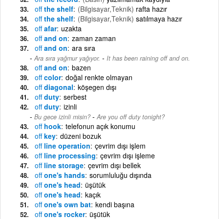
off
the shelf
(Bilgisayar,Teknik)
rafta hazır
off
the shelf
(Bilgisayar,Teknik)
satılmaya hazır
off
afar
uzakta
off
and on
zaman zaman
off
and on
ara sıra
-
Ara sıra yağmur yağıyor.
It has been raining off and on.
off
and on
bazen
off
color
doğal renkte olmayan
off
diagonal
köşegen dışı
off
duty
serbest
off
duty
izinli
-
Bu gece izinli misin?
Are you off duty tonight?
off
hook
telefonun açık konumu
off
key
düzeni bozuk
off
line operation
çevrim dışı işlem
off
line processing
çevrim dışı işleme
off
line storage
çevrim dışı bellek
off
one's hands
sorumluluğu dışında
off
one's head
üşütük
off
one's head
kaçık
off
one's own bat
kendi başına
off
one's rocker
üşütük