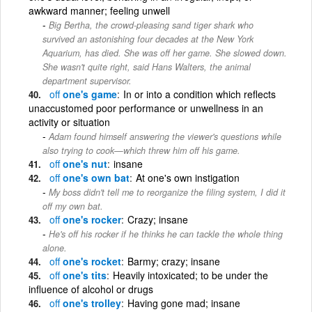
awkward manner; feeling unwell
Big Bertha, the crowd-pleasing sand tiger shark who
survived an astonishing four decades at the New York
Aquarium, has died. She was off her game. She slowed down.
She wasn't quite right, said Hans Walters, the animal
department supervisor.
off
one's game
In or into a condition which reflects
unaccustomed poor performance or unwellness in an
activity or situation
Adam found himself answering the viewer's questions while
also trying to cook—which threw him off his game.
off
one's nut
insane
off
one's own bat
At one's own instigation
My boss didn't tell me to reorganize the filing system, I did it
off my own bat.
off
one's rocker
Crazy; insane
He's off his rocker if he thinks he can tackle the whole thing
alone.
off
one's rocket
Barmy; crazy; insane
off
one's tits
Heavily intoxicated; to be under the
influence of alcohol or drugs
off
one's trolley
Having gone mad; insane