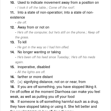
Used to indicate movement away from a position on
I took it off the table.; Come off the roof!.
Into a state of non-operation; into a state of non-
existence
die off.
Away from or not on
He's off the computer, but he's still on the phone.; Keep off
the grass.
To kill
He got in the way so I had him offed.
No longer wanting or taking
He's been off his feed since Tuesday.; He's off his meds
again.
inoperative, disabled
All the lights are off.
farther or more distant
{a}
signifying distance, not on or near, from
If you are off something, you have stopped liking it.
I'm off coffee at the moment Diarrhoea can make you feel
weak, as well as putting you off your food
If someone is off something harmful such as a drug,
they have stopped taking or using it. She felt better and