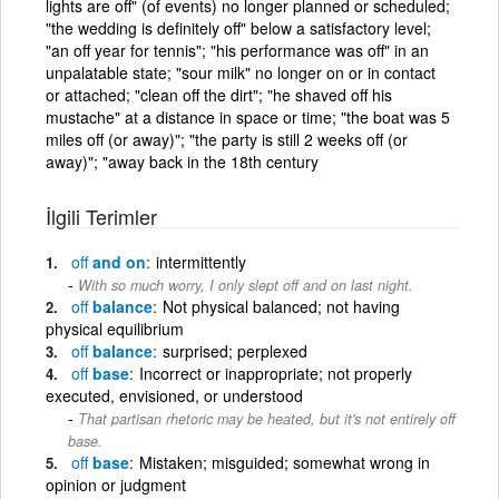
lights are off" (of events) no longer planned or scheduled;
"the wedding is definitely off" below a satisfactory level;
"an off year for tennis"; "his performance was off" in an
unpalatable state; "sour milk" no longer on or in contact
or attached; "clean off the dirt"; "he shaved off his
mustache" at a distance in space or time; "the boat was 5
miles off (or away)"; "the party is still 2 weeks off (or
away)"; "away back in the 18th century
İlgili Terimler
off
and on
intermittently
With so much worry, I only slept off and on last night.
off
balance
Not physical balanced; not having
physical equilibrium
off
balance
surprised; perplexed
off
base
Incorrect or inappropriate; not properly
executed, envisioned, or understood
That partisan rhetoric may be heated, but it's not entirely off
base.
off
base
Mistaken; misguided; somewhat wrong in
opinion or judgment