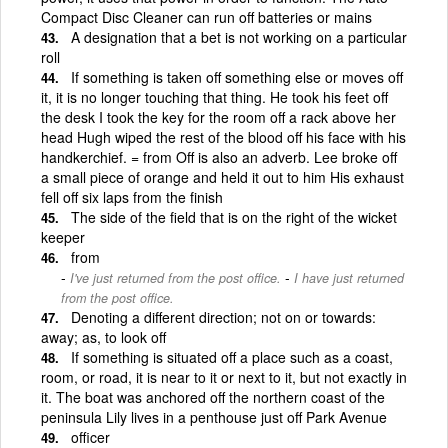
Compact Disc Cleaner can run off batteries or mains
A designation that a bet is not working on a particular
roll
If something is taken off something else or moves off
it, it is no longer touching that thing. He took his feet off
the desk I took the key for the room off a rack above her
head Hugh wiped the rest of the blood off his face with his
handkerchief. = from Off is also an adverb. Lee broke off
a small piece of orange and held it out to him His exhaust
fell off six laps from the finish
The side of the field that is on the right of the wicket
keeper
from
-
I've just returned from the post office.
I have just returned
from the post office.
Denoting a different direction; not on or towards:
away; as, to look off
If something is situated off a place such as a coast,
room, or road, it is near to it or next to it, but not exactly in
it. The boat was anchored off the northern coast of the
peninsula Lily lives in a penthouse just off Park Avenue
officer