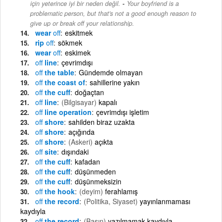
-
için yeterince iyi bir neden değil.
Your boyfriend is a
problematic person, but that's not a good enough reason to
give up or break off your relationship.
wear
off
eskitmek
rip
off
sökmek
wear
off
eskimek
off
line
çevrimdışı
off
the table
Gündemde olmayan
off
the coast of
sahillerine yakın
off
the cuff
doğaçtan
off
line
(Bilgisayar)
kapalı
off
line operation
çevrimdışı işletim
off
shore
sahilden biraz uzakta
off
shore
açığında
off
shore
(Askeri)
açıkta
off
site
dışındaki
off
the cuff
kafadan
off
the cuff
düşünmeden
off
the cuff
düşünmeksizin
off
the hook
(deyim)
ferahlamış
off
the record
(Politika, Siyaset)
yayınlanmaması
kaydıyla
off
the record
(Basın)
yazılmamak kaydıyla