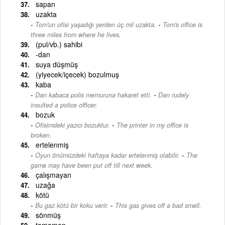
sapan
uzakta
-
Tom'un ofisi yaşadığı yerden üç mil uzakta.
Tom's office is
three miles from where he lives.
(pul/vb.) sahibi
-dan
suya düşmüş
(yiyecek/içecek) bozulmuş
kaba
-
Dan kabaca polis memuruna hakaret etti.
Dan rudely
insulted a police officer.
bozuk
-
Ofisimdeki yazıcı bozuktur.
The printer in my office is
broken.
ertelenmiş
-
Oyun önümüzdeki haftaya kadar ertelenmiş olabilir.
The
game may have been put off till next week.
çalışmayan
uzağa
kötü
-
Bu gaz kötü bir koku verir.
This gas gives off a bad smell.
sönmüş
tamamen