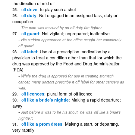
the direction of mid off
off
drive
to play such a shot
off
duty
Not engaged in an assigned task, duty or
occupation
The man was rescued by an off duty fire fighter.
off
guard
Not vigilant; unprepared; inattentive
His sudden appearance at the office caught her completely
off guard.
off
label
Use of a prescription medication by a
physician to treat a condition other than that for which the
drug was approved by the Food and Drug Administration
(FDA)
While the drug is approved for use in treating stomach
cancer, many doctors prescribe it off label for other cancers as
well.
off
licences
plural form of off licence
off
like a bride's nightie
Making a rapid departure;
away
Just before it was to be his shout, he was 'off like a bride's
nightie.''.
off
like a prom dress
Making a start, or departing,
very rapidly