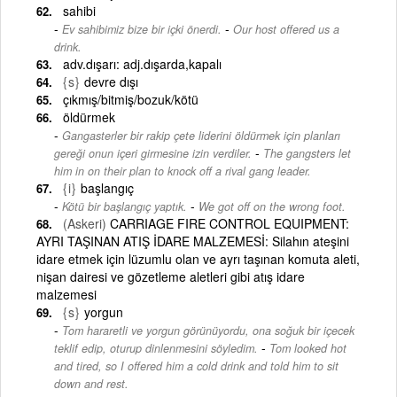
sahibi
-
Ev sahibimiz bize bir içki önerdi.
Our host offered us a
drink.
adv.dışarı: adj.dışarda,kapalı
{s}
devre dışı
çıkmış/bitmiş/bozuk/kötü
öldürmek
Gangasterler bir rakip çete liderini öldürmek için planları
-
gereği onun içeri girmesine izin verdiler.
The gangsters let
him in on their plan to knock off a rival gang leader.
{i}
başlangıç
-
Kötü bir başlangıç yaptık.
We got off on the wrong foot.
(Askeri)
CARRIAGE FIRE CONTROL EQUIPMENT:
AYRI TAŞINAN ATIŞ İDARE MALZEMESİ: Silahın ateşini
idare etmek için lüzumlu olan ve ayrı taşınan komuta aleti,
nişan dairesi ve gözetleme aletleri gibi atış idare
malzemesi
{s}
yorgun
Tom hararetli ve yorgun görünüyordu, ona soğuk bir içecek
-
teklif edip, oturup dinlenmesini söyledim.
Tom looked hot
and tired, so I offered him a cold drink and told him to sit
down and rest.