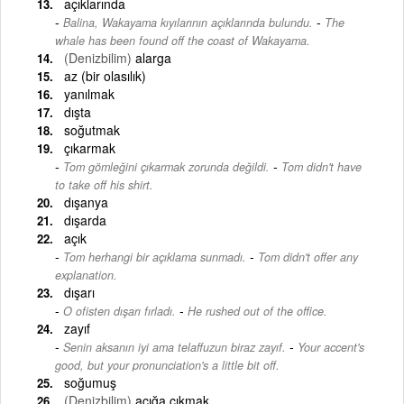
açıklarında
-
Balina, Wakayama kıyılarının açıklarında bulundu.
The
whale has been found off the coast of Wakayama.
(Denizbilim)
alarga
az (bir olasılık)
yanılmak
dışta
soğutmak
çıkarmak
-
Tom gömleğini çıkarmak zorunda değildi.
Tom didn't have
to take off his shirt.
dışanya
dışarda
açık
-
Tom herhangi bir açıklama sunmadı.
Tom didn't offer any
explanation.
dışarı
-
O ofisten dışarı fırladı.
He rushed out of the office.
zayıf
-
Senin aksanın iyi ama telaffuzun biraz zayıf.
Your accent's
good, but your pronunciation's a little bit off.
soğumuş
(Denizbilim)
açığa çıkmak