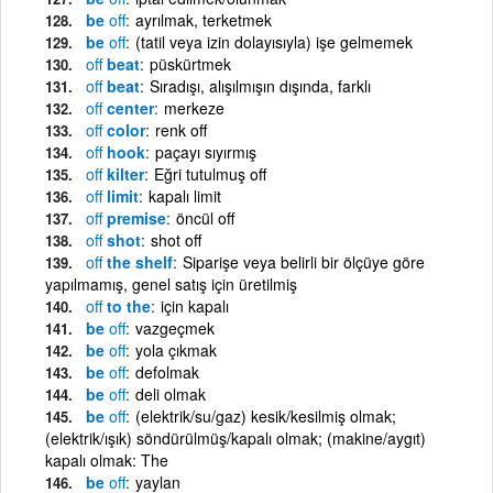
be
off
ayrılmak, terketmek
be
off
(tatil veya izin dolayısıyla) işe gelmemek
off
beat
püskürtmek
off
beat
Sıradışı, alışılmışın dışında, farklı
off
center
merkeze
off
color
renk off
off
hook
paçayı sıyırmış
off
kilter
Eğri tutulmuş off
off
limit
kapalı limit
off
premise
öncül off
off
shot
shot off
off
the shelf
Siparişe veya belirli bir ölçüye göre
yapılmamış, genel satış için üretilmiş
off
to the
için kapalı
be
off
vazgeçmek
be
off
yola çıkmak
be
off
defolmak
be
off
deli olmak
be
off
(elektrik/su/gaz) kesik/kesilmiş olmak;
(elektrik/ışık) söndürülmüş/kapalı olmak; (makine/aygıt)
kapalı olmak: The
be
off
yaylan