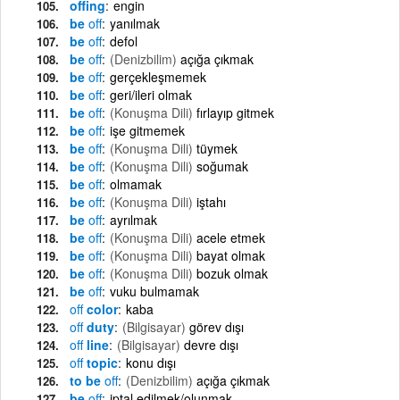
offing
engin
be
off
yanılmak
be
off
defol
be
off
(Denizbilim)
açığa çıkmak
be
off
gerçekleşmemek
be
off
geri/ileri olmak
be
off
(Konuşma Dili)
fırlayıp gitmek
be
off
işe gitmemek
be
off
(Konuşma Dili)
tüymek
be
off
(Konuşma Dili)
soğumak
be
off
olmamak
be
off
(Konuşma Dili)
iştahı
be
off
ayrılmak
be
off
(Konuşma Dili)
acele etmek
be
off
(Konuşma Dili)
bayat olmak
be
off
(Konuşma Dili)
bozuk olmak
be
off
vuku bulmamak
off
color
kaba
off
duty
(Bilgisayar)
görev dışı
off
line
(Bilgisayar)
devre dışı
off
topic
konu dışı
to be
off
(Denizbilim)
açığa çıkmak
be
off
iptal edilmek/olunmak