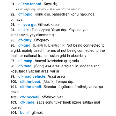
off
the record
Kayıt dışı
-
Biz kayıt dışı mıyız?
Are we off the record?
off
topic
Konu dışı, bahsedilen konu hakkında
olmayan
off
you go
Gitmek kapalı
off
-air
(Televizyon)
Yayın dışı, Yayında yer
almaksızın, yayınlanmamış
off
-duty
Off-görev
off
-grid
(Elektrik, Elektronik)
Not being connected to
a grid, mainly used in terms of not being connected to the
main or national transmission grid in electricity
off
-ramp
Anayol üzerinden çıkış yolu
off
-road
(Spor)
4x4 arazi araçları ile, doğada zor
koşullarda yapılan arazi yarışı
off
-road vehicle
Arazi aracı
off
-the-beat
(Muzik)
Tempo dışı
off
-the-shelf
Standart ölçülerde üretlmiş ve satışa
hazır
off
-the-wall
off-the-duvar
off
-trade
satış sonu tüketilmek üzere satılan mal
ticareti
be
off
gitmek