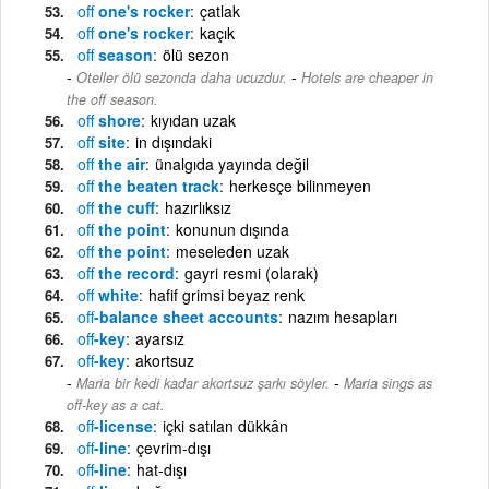
off
one's rocker
çatlak
off
one's rocker
kaçık
off
season
ölü sezon
-
Oteller ölü sezonda daha ucuzdur.
Hotels are cheaper in
the off season.
off
shore
kıyıdan uzak
off
site
in dışındaki
off
the air
ünalgıda yayında değil
off
the beaten track
herkesçe bilinmeyen
off
the cuff
hazırlıksız
off
the point
konunun dışında
off
the point
meseleden uzak
off
the record
gayri resmi (olarak)
off
white
hafif grimsi beyaz renk
off
-balance sheet accounts
nazım hesapları
off
-key
ayarsız
off
-key
akortsuz
-
Maria bir kedi kadar akortsuz şarkı söyler.
Maria sings as
off-key as a cat.
off
-license
içki satılan dükkân
off
-line
çevrim-dışı
off
-line
hat-dışı