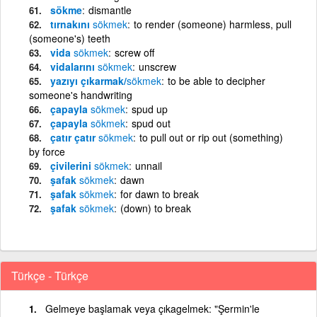
sökme
dismantle
tırnakını
sökmek
to render (someone) harmless, pull
(someone's) teeth
vida
sökmek
screw off
vidalarını
sökmek
unscrew
yazıyı çıkarmak/
sökmek
to be able to decipher
someone's handwriting
çapayla
sökmek
spud up
çapayla
sökmek
spud out
çatır çatır
sökmek
to pull out or rip out (something)
by force
çivilerini
sökmek
unnail
şafak
sökmek
dawn
şafak
sökmek
for dawn to break
şafak
sökmek
(down) to break
Türkçe - Türkçe
Gelmeye başlamak veya çıkagelmek: "Şermin'le