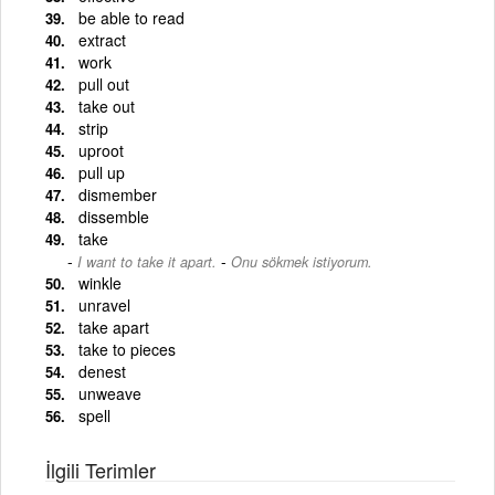
be able to read
extract
work
pull out
take out
strip
uproot
pull up
dismember
dissemble
take
-
I want to take it apart.
Onu sökmek istiyorum.
winkle
unravel
take apart
take to pieces
denest
unweave
spell
İlgili Terimler