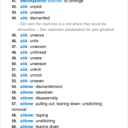
menteşelerini
sökmek
to unhinge
sök
unpick
sök
unseam
sök
dismantled
Dan sent the machines to a site where they would be
-
dismantled.
Dan makineleri sökülecekleri bir yere gönderdi.
sök
unwove
sök
unfix
sök
unwoven
sök
unthread
sök
unsew
sök
unweave
sök
unknit
sök
unroot
sök
unsewn
sökme
dismantlement
sökme
takedown
sökme
disassembly
sökme
pulling out; tearing down; unstitching;
removal
sökme
ripping
sökme
unstitching
sökme
tearing down