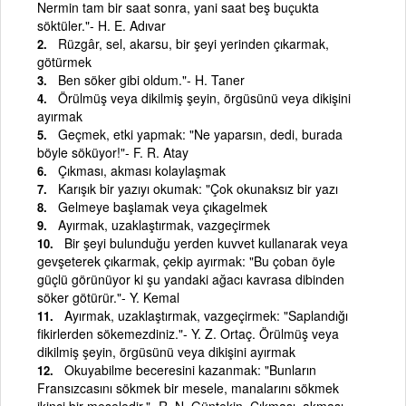
Nermin tam bir saat sonra, yani saat beş buçukta
söktüler."- H. E. Adıvar
Rüzgâr, sel, akarsu, bir şeyi yerinden çıkarmak,
götürmek
Ben söker gibi oldum."- H. Taner
Örülmüş veya dikilmiş şeyin, örgüsünü veya dikişini
ayırmak
Geçmek, etki yapmak: "Ne yaparsın, dedi, burada
böyle söküyor!"- F. R. Atay
Çıkması, akması kolaylaşmak
Karışık bir yazıyı okumak: "Çok okunaksız bir yazı
Gelmeye başlamak veya çıkagelmek
Ayırmak, uzaklaştırmak, vazgeçirmek
Bir şeyi bulunduğu yerden kuvvet kullanarak veya
gevşeterek çıkarmak, çekip ayırmak: "Bu çoban öyle
güçlü görünüyor ki şu yandaki ağacı kavrasa dibinden
söker götürür."- Y. Kemal
Ayırmak, uzaklaştırmak, vazgeçirmek: "Saplandığı
fikirlerden sökemezdiniz."- Y. Z. Ortaç. Örülmüş veya
dikilmiş şeyin, örgüsünü veya dikişini ayırmak
Okuyabilme beceresini kazanmak: "Bunların
Fransızcasını sökmek bir mesele, manalarını sökmek
ikinci bir meseledir."- R. N. Güntekin. Çıkması, akması