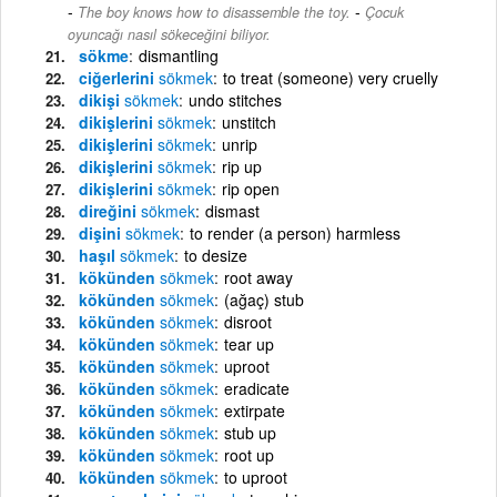
-
The boy knows how to disassemble the toy.
Çocuk
oyuncağı nasıl sökeceğini biliyor.
sökme
dismantling
ciğerlerini
sökmek
to treat (someone) very cruelly
dikişi
sökmek
undo stitches
dikişlerini
sökmek
unstitch
dikişlerini
sökmek
unrip
dikişlerini
sökmek
rip up
dikişlerini
sökmek
rip open
direğini
sökmek
dismast
dişini
sökmek
to render (a person) harmless
haşıl
sökmek
to desize
kökünden
sökmek
root away
kökünden
sökmek
(ağaç) stub
kökünden
sökmek
disroot
kökünden
sökmek
tear up
kökünden
sökmek
uproot
kökünden
sökmek
eradicate
kökünden
sökmek
extirpate
kökünden
sökmek
stub up
kökünden
sökmek
root up
kökünden
sökmek
to uproot