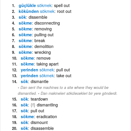
güçlükle
sökmek
spell out
kökünden
sökmek
root out
sök
dissemble
sökme
disconnecting
sökme
removing
sökme
pulling out
sökme
break
sökme
demolition
sökme
wrecking
sökme
remove
sökme
taking apart
yerinden
sökmek
pull out
yerinden
sökmek
take out
sök
dismantle
Dan sent the machines to a site where they would be
-
dismantled.
Dan makineleri sökülecekleri bir yere gönderdi.
sök
teardown
sök
{f}
dismantling
sök
pull out
sökme
eradication
sök
dismount
sök
disassemble