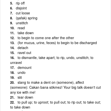
rip off
disjoint
cut loose
(şafak) spring
unstitch
read
take down
to begin to come one after the other
(for mucus, urine, feces) to begin to be discharged
detach
ravel out
to dismantle, take apart; to rip, undo, unstitch; to
unravel
demount
undo
slit
slang to make a dent on (someone), affect
(someone): Cakan bana sökmez! Your big talk doesn't cut
any ice with me!
tear down
to pull up; to uproot; to pull out; to rip out; to take out;
to take down