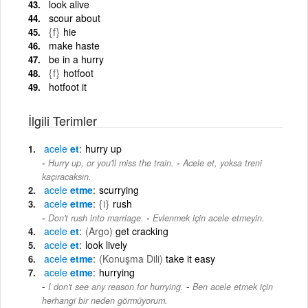
look alive
scour about
{f}
hie
make haste
be in a hurry
{f}
hotfoot
hotfoot it
İlgili Terimler
acele
et
hurry up
-
Hurry up, or you'll miss the train.
Acele et, yoksa treni
kaçıracaksın.
acele
etme
scurrying
acele
etme
{i}
rush
-
Don't rush into marriage.
Evlenmek için acele etmeyin.
acele
et
(Argo)
get cracking
acele
et
look lively
acele
etme
(Konuşma Dili)
take it easy
acele
etme
hurrying
-
I don't see any reason for hurrying.
Ben acele etmek için
herhangi bir neden görmüyorum.