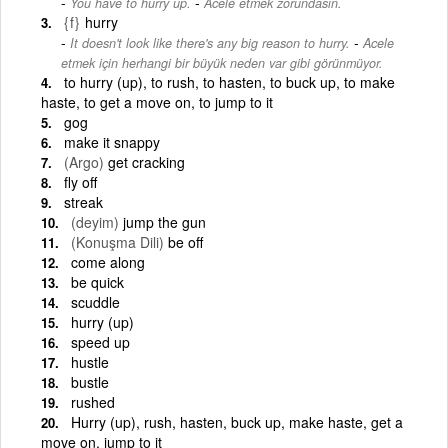
-
You have to hurry up.
Acele etmek zorundasın.
{f}
hurry
-
It doesn't look like there's any big reason to hurry.
Acele
etmek için herhangi bir büyük neden var gibi görünmüyor.
to hurry (up), to rush, to hasten, to buck up, to make
haste, to get a move on, to jump to it
gog
make it snappy
(Argo)
get cracking
fly off
streak
(deyim)
jump the gun
(Konuşma Dili)
be off
come along
be quick
scuddle
hurry (up)
speed up
hustle
bustle
rushed
Hurry (up), rush, hasten, buck up, make haste, get a
move on, jump to it