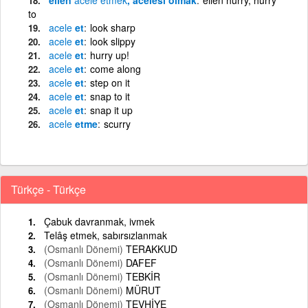
to
acele
et
look sharp
acele
et
look slippy
acele
et
hurry up!
acele
et
come along
acele
et
step on it
acele
et
snap to it
acele
et
snap it up
acele
etme
scurry
Türkçe - Türkçe
Çabuk davranmak, ivmek
Telâş etmek, sabırsızlanmak
(Osmanlı Dönemi)
TERAKKUD
(Osmanlı Dönemi)
DAFEF
(Osmanlı Dönemi)
TEBKİR
(Osmanlı Dönemi)
MÜRUT
(Osmanlı Dönemi)
TEVHİYE