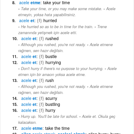
acele
etme
take your time
-
Take your time, or you may make some mistake.
Acele
etmeyin, yoksa hata yapabilirsiniz.
acele
et
{f}
hurried
-
He hurried so as to be in time for the train.
Trene
zamanında yetişmek için acele etti.
acele
et
{f}
rushed
-
Although you rushed, you're not ready.
Acele etmene
rağmen, sen hazır değilsin.
acele
et
{f}
bustle
acele
et
{f}
hurrying
-
Don't hurry if there's no purpose to your hurrying.
Acele
etmen için bir amacın yoksa acele etme.
acele
et
{f}
rush
-
Although you rushed, you're not ready.
Acele etmene
rağmen, sen hazır değilsin.
acele
et
{f}
scurry
acele
et
{f}
bustling
acele
et
{f}
hurry
-
Hurry up. You'll be late for school.
Acele et. Okula geç
kalacaksın.
acele
etme
take the time
eilen
acele
etmek
, acelesi olmak
eilen hurry, hurry