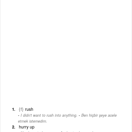
{f}
rush
-
I didn't want to rush into anything.
Ben hiçbir şeye acele
etmek istemedim.
hurry up