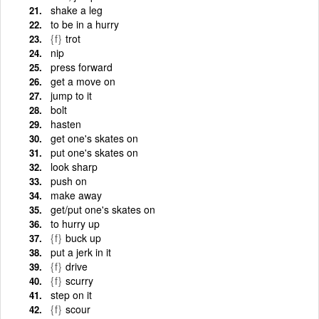
shake a leg
to be in a hurry
{f}
trot
nip
press forward
get a move on
jump to it
bolt
hasten
get one's skates on
put one's skates on
look sharp
push on
make away
get/put one's skates on
to hurry up
{f}
buck up
put a jerk in it
{f}
drive
{f}
scurry
step on it
{f}
scour