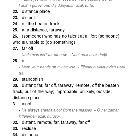
Fadıl'ın görevi onu dış dünyadan uzak tuttu.
distance place
distent
off the beaten track
at a distance, faraway
(someone) who has no talent at all for; (someone)
who is unable to (do something)
far off
-
Christmas isn't far off now.
Noel artık uzak değil.
off
-
Keep your hands off my bicycle.
Ellerini bisikletimden uzak
tut.
standoffish
distant; far, far-off, faraway, remote, off the beaten
track, out-of-the-way; improbable, unlikely, outside;
distance place
aloof
-
He always stands aloof from the masses.
O her zaman
kitlelerden uzak duruyor.
distant, remote, far, faraway, far-off
recluse
distance