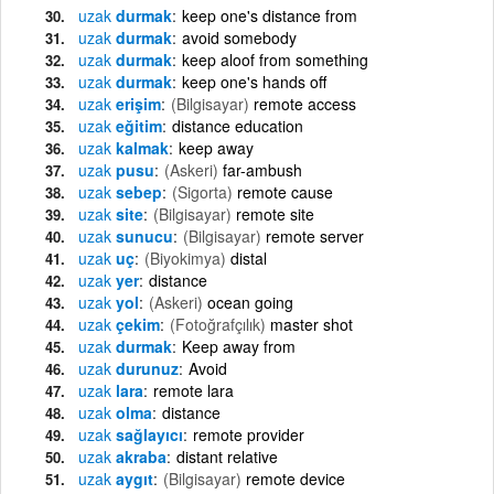
uzak
durmak
keep one's distance from
uzak
durmak
avoid somebody
uzak
durmak
keep aloof from something
uzak
durmak
keep one's hands off
uzak
erişim
(Bilgisayar)
remote access
uzak
eğitim
distance education
uzak
kalmak
keep away
uzak
pusu
(Askeri)
far-ambush
uzak
sebep
(Sigorta)
remote cause
uzak
site
(Bilgisayar)
remote site
uzak
sunucu
(Bilgisayar)
remote server
uzak
uç
(Biyokimya)
distal
uzak
yer
distance
uzak
yol
(Askeri)
ocean going
uzak
çekim
(Fotoğrafçılık)
master shot
uzak
durmak
Keep away from
uzak
durunuz
Avoid
uzak
lara
remote lara
uzak
olma
distance
uzak
sağlayıcı
remote provider
uzak
akraba
distant relative
uzak
aygıt
(Bilgisayar)
remote device