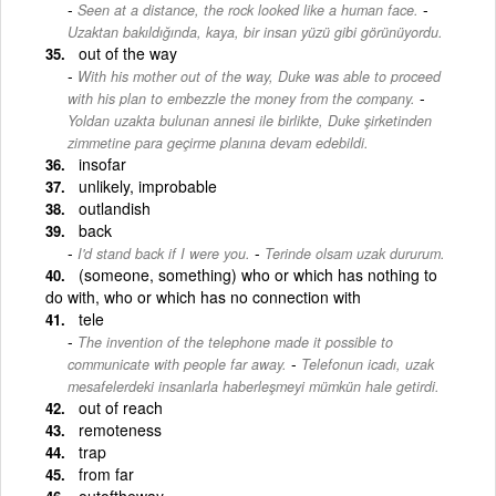
-
Seen at a distance, the rock looked like a human face.
Uzaktan bakıldığında, kaya, bir insan yüzü gibi görünüyordu.
out of the way
With his mother out of the way, Duke was able to proceed
-
with his plan to embezzle the money from the company.
Yoldan uzakta bulunan annesi ile birlikte, Duke şirketinden
zimmetine para geçirme planına devam edebildi.
insofar
unlikely, improbable
outlandish
back
-
I'd stand back if I were you.
Terinde olsam uzak dururum.
(someone, something) who or which has nothing to
do with, who or which has no connection with
tele
The invention of the telephone made it possible to
-
communicate with people far away.
Telefonun icadı, uzak
mesafelerdeki insanlarla haberleşmeyi mümkün hale getirdi.
out of reach
remoteness
trap
from far
outoftheway