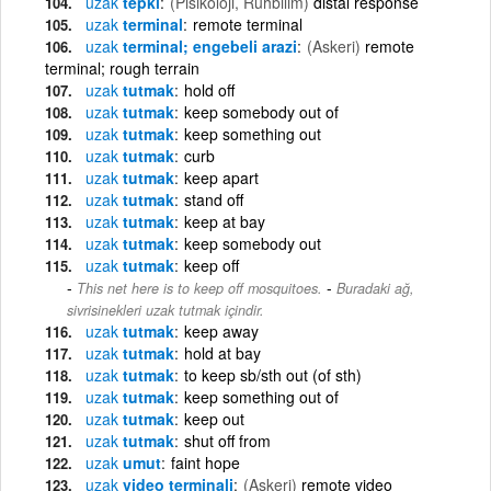
uzak
tepki
(Pisikoloji, Ruhbilim)
distal response
uzak
terminal
remote terminal
uzak
terminal; engebeli arazi
(Askeri)
remote
terminal; rough terrain
uzak
tutmak
hold off
uzak
tutmak
keep somebody out of
uzak
tutmak
keep something out
uzak
tutmak
curb
uzak
tutmak
keep apart
uzak
tutmak
stand off
uzak
tutmak
keep at bay
uzak
tutmak
keep somebody out
uzak
tutmak
keep off
-
This net here is to keep off mosquitoes.
Buradaki ağ,
sivrisinekleri uzak tutmak içindir.
uzak
tutmak
keep away
uzak
tutmak
hold at bay
uzak
tutmak
to keep sb/sth out (of sth)
uzak
tutmak
keep something out of
uzak
tutmak
keep out
uzak
tutmak
shut off from
uzak
umut
faint hope
uzak
video terminali
(Askeri)
remote video