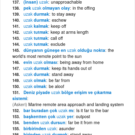
(insan)
uzak
unapproachable
pek
uzak
olmayan olay
in the offing
uzak
durmak
to stay away
uzak
durmak
eschew
uzak
kalmak
keep off
uzak
tutmak
keep at arms length
uzak
tutmak
call off
uzak
tutmak
exclude
dünyanın güneşe en
uzak
olduğu nokta
the
world's most remote point to the sun
evin
uzak
olması
being away from home
uzak
durmak
keep its hands out of
uzak
durmak
stand away
uzak
olmak
be far from
uzak
olmak
be aloof
Deniz piyade
uzak
bölge erişim ve çıkartma
sistemi
(Askeri)
Marine remote area approach and landing system
bar buradan çok
uzak
mı
Is it far to the bar
başkentten çok
uzak
yer
outpost
benden
uzak
dursun
far be it from me
birbirinden
uzak
asunder
birinden
uzak
durmak
stand away