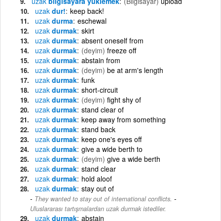
uzak
bilgisayara yüklemek
(Bilgisayar)
upload
uzak
dur!
keep back!
uzak
durma
eschewal
uzak
durmak
skirt
uzak
durmak
absent oneself from
uzak
durmak
(deyim)
freeze off
uzak
durmak
abstain from
uzak
durmak
(deyim)
be at arm's length
uzak
durmak
funk
uzak
durmak
short-circuit
uzak
durmak
(deyim)
fight shy of
uzak
durmak
stand clear of
uzak
durmak
keep away from something
uzak
durmak
stand back
uzak
durmak
keep one's eyes off
uzak
durmak
give a wide berth to
uzak
durmak
(deyim)
give a wide berth
uzak
durmak
stand clear
uzak
durmak
hold aloof
uzak
durmak
stay out of
-
They wanted to stay out of international conflicts.
Uluslararası tartışmalardan uzak durmak istediler.
uzak
durmak
abstain