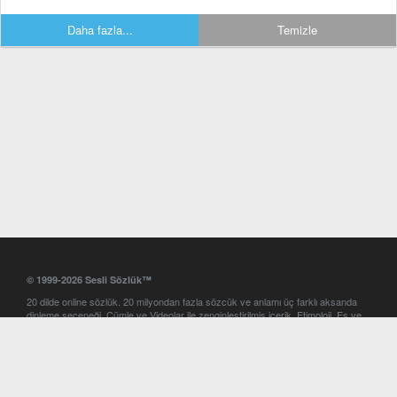
Daha fazla...
Temizle
© 1999-2026 Sesli Sözlük™
20 dilde online sözlük. 20 milyondan fazla sözcük ve anlamı üç farklı aksanda
dinleme seçeneği. Cümle ve Videolar ile zenginleştirilmiş içerik. Etimoloji, Eş ve
Zıt anlamlar, kelime okunuşları ve günün kelimesi. Yazım Türkçeleştirici ile hatalı
Türkçe metinleri düzeltme. iOS, Android ve Windows mobil platformlarda online
ve offline sözlük programları. Sesli Sözlük garantisinde Profesyonel çeviri
hizmetleri. İngilizce kelime haznenizi arttıracak kelime oyunları. Ayarlar
bölümünü kullarak çevirisini görmek istediğiniz sözlükleri seçme ve aynı
zamanda sözlüklerin gösterim sırasını ayarlama imkanı. Kelimelerin