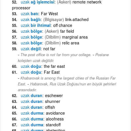
uzak
ağ işlemcisi
(Askeri)
remote network
processor
uzak
batı
Far West
uzak
bağlı
(Bilgisayar)
link-attached
uzak
bir ihtimal
off chance
uzak
bölge
(Askeri)
far field
uzak
bölge
(Dilbilim)
marginal area
uzak
bölge
(Dilbilim)
relic area
uzak
değil
not far
-
The post office is not far from your college.
Postane
kolejden uzak değildir.
uzak
doğu
the far east
uzak
doğu
Far East
Khabarovsk is among the largest cities of the Russian Far
-
East.
Habarovsk, Rus Uzak Doğusu'nun en büyük şehirleri
arasındadır.
uzak
duran
eschewer
uzak
duran
shunner
uzak
duran
offish
uzak
durma
avoidance
uzak
durma
aloofness
uzak
durma
standoff
uzak
durma
abstention