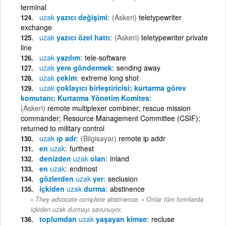
terminal
uzak
yazıcı değişimi
(Askeri)
teletypewriter
exchange
uzak
yazıcı özel hattı
(Askeri)
teletypewriter private
line
uzak
yazılım
tele-software
uzak
yere göndermek
sending away
uzak
çekim
extreme long shot
uzak
çoklayıcı birleştiricisi; kurtarma görev
komutanı; Kurtarma Yönetim Komites
(Askeri)
remote multiplexer combiner; rescue mission
commander; Resource Management Committee (CSIF);
returned to military control
uzak
ıp adr
(Bilgisayar)
remote ip addr
en
uzak
furthest
denizden
uzak
olan
inland
en
uzak
endmost
gözlerden
uzak
yer
seclusion
içkiden
uzak
durma
abstinence
-
They advocate complete abstinence.
Onlar tüm formlarda
içkiden uzak durmayı savunuyor.
toplumdan
uzak
yaşayan kimse
recluse