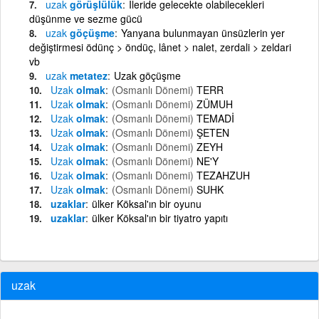
uzak
görüşlülük
İleride gelecekte olabilecekleri
düşünme ve sezme gücü
uzak
göçüşme
Yanyana bulunmayan ünsüzlerin yer
değiştirmesi ödünç > öndüç, lânet > nalet, zerdali > zeldari
vb
uzak
metatez
Uzak göçüşme
Uzak
olmak
(Osmanlı Dönemi)
TERR
Uzak
olmak
(Osmanlı Dönemi)
ZÜMUH
Uzak
olmak
(Osmanlı Dönemi)
TEMADİ
Uzak
olmak
(Osmanlı Dönemi)
ŞETEN
Uzak
olmak
(Osmanlı Dönemi)
ZEYH
Uzak
olmak
(Osmanlı Dönemi)
NE'Y
Uzak
olmak
(Osmanlı Dönemi)
TEZAHZUH
Uzak
olmak
(Osmanlı Dönemi)
SUHK
uzaklar
ülker Köksal'ın bir oyunu
uzaklar
ülker Köksal'ın bir tiyatro yapıtı
uzak