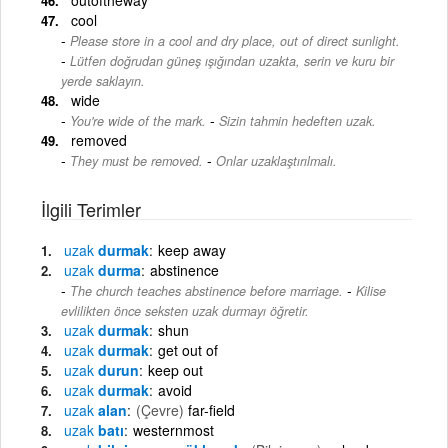
cool
Please store in a cool and dry place, out of direct sunlight.
-
Lütfen doğrudan güneş ışığından uzakta, serin ve kuru bir
yerde saklayın.
wide
-
You're wide of the mark.
Sizin tahmin hedeften uzak.
removed
-
They must be removed.
Onlar uzaklaştırılmalı.
İlgili Terimler
uzak
durmak
keep away
uzak
durma
abstinence
-
The church teaches abstinence before marriage.
Kilise
evlilikten önce seksten uzak durmayı öğretir.
uzak
durmak
shun
uzak
durmak
get out of
uzak
durun
keep out
uzak
durmak
avoid
uzak
alan
(Çevre)
far-field
uzak
batı
westernmost