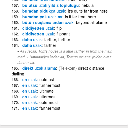
bulutsu
uzak
yıldız topluluğu
nebula
buradan oldukça
uzak
It's quite far from here
buradan çok
uzak
mı
Is it far from here
bütün suçlamalardan
uzak
beyond all blame
ciddiyetten
uzak
flip
ciddiyetten
uzak
flippant
daha
uzak
farther, further
daha
uzak
farther
As I recall, Tom's house is a little farther in from the main
-
road.
Hatırladığım kadarıyla, Tom'un evi ana yoldan biraz
daha uzak.
direkt
uzak
arama
(Telekom)
direct distance
dialling
en
uzak
outmost
en
uzak
furthermost
en
uzak
ultimate
en
uzak
uttermost
en
uzak
outermost
en
uzak
farthermost