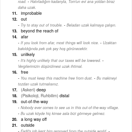
-
road.
Hatırladığım kadarıyla, Tom'un evi ana yoldan biraz
daha uzak.
improbable
out
-
Try to stay out of trouble.
Beladan uzak kalmaya çalışın.
beyond the reach of
afar
-
If you look from afar, most things will look nice.
Uzaktan
bakıldığında pek çok şey hoş görünecektir.
unlikely
-
It's highly unlikely that our taxes will be lowered.
Vergilerimizin düşürülmesi uzak ihtimal.
free
-
You must keep this machine free from dust.
Bu makineyi
tozdan uzak tutmalısınız.
(Askeri)
deep
(Pisikoloji, Ruhbilim)
distal
out-of-the-way
Nobody ever comes to see us in this out-of-the-way village.
-
Bu uzak köyde hiç kimse asla bizi görmeye gelmez.
a long way off
outside
-
Fadil's job kept him removed from the outside world.