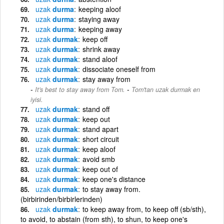
uzak
durma
keeping aloof
uzak
durma
staying away
uzak
durma
keeping away
uzak
durmak
keep off
uzak
durmak
shrink away
uzak
durmak
stand aloof
uzak
durmak
dissociate oneself from
uzak
durmak
stay away from
-
It's best to stay away from Tom.
Tom'tan uzak durmak en
iyisi.
uzak
durmak
stand off
uzak
durmak
keep out
uzak
durmak
stand apart
uzak
durmak
short circuit
uzak
durmak
keep aloof
uzak
durmak
avoid smb
uzak
durmak
keep out of
uzak
durmak
keep one's distance
uzak
durmak
to stay away from.
(birbirinden/birbirlerinden)
uzak
durmak
to keep away from, to keep off (sb/sth),
to avoid, to abstain (from sth), to shun, to keep one's