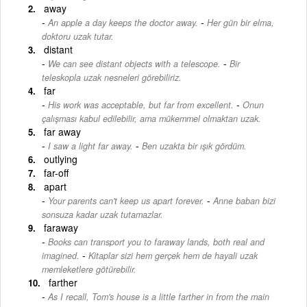
away
-
An apple a day keeps the doctor away.
Her gün bir elma,
doktoru uzak tutar.
distant
-
We can see distant objects with a telescope.
Bir
teleskopla uzak nesneleri görebiliriz.
far
-
His work was acceptable, but far from excellent.
Onun
çalışması kabul edilebilir, ama mükemmel olmaktan uzak.
far away
-
I saw a light far away.
Ben uzakta bir ışık gördüm.
outlying
far-off
apart
-
Your parents can't keep us apart forever.
Anne baban bizi
sonsuza kadar uzak tutamazlar.
faraway
Books can transport you to faraway lands, both real and
-
imagined.
Kitaplar sizi hem gerçek hem de hayali uzak
memleketlere götürebilir.
farther
As I recall, Tom's house is a little farther in from the main