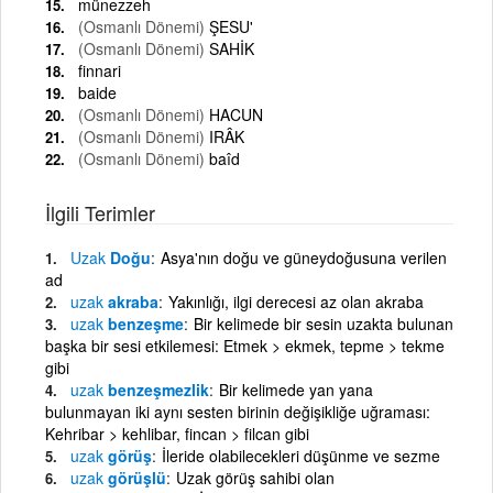
münezzeh
(Osmanlı Dönemi)
ŞESU'
(Osmanlı Dönemi)
SAHİK
finnari
baide
(Osmanlı Dönemi)
HACUN
(Osmanlı Dönemi)
IRÂK
(Osmanlı Dönemi)
baîd
İlgili Terimler
Uzak
Doğu
Asya'nın doğu ve güneydoğusuna verilen
ad
uzak
akraba
Yakınlığı, ilgi derecesi az olan akraba
uzak
benzeşme
Bir kelimede bir sesin uzakta bulunan
başka bir sesi etkilemesi: Etmek > ekmek, tepme > tekme
gibi
uzak
benzeşmezlik
Bir kelimede yan yana
bulunmayan iki aynı sesten birinin değişikliğe uğraması:
Kehribar > kehlibar, fincan > filcan gibi
uzak
görüş
İleride olabilecekleri düşünme ve sezme
uzak
görüşlü
Uzak görüş sahibi olan