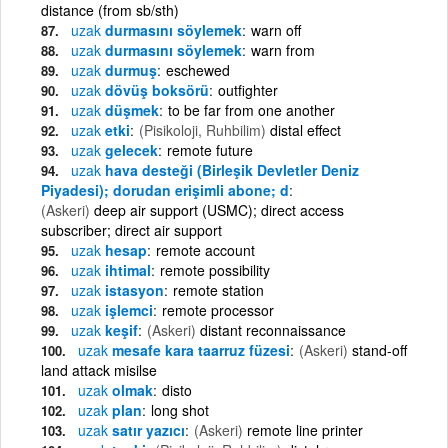
distance (from sb/sth)
uzak
durmasını söylemek
warn off
uzak
durmasını söylemek
warn from
uzak
durmuş
eschewed
uzak
dövüş boksörü
outfighter
uzak
düşmek
to be far from one another
uzak
etki
(Pisikoloji, Ruhbilim)
distal effect
uzak
gelecek
remote future
uzak
hava desteği (Birleşik Devletler Deniz
Piyadesi); dorudan erişimli abone; d
(Askeri)
deep air support (USMC); direct access
subscriber; direct air support
uzak
hesap
remote account
uzak
ihtimal
remote possibility
uzak
istasyon
remote station
uzak
işlemci
remote processor
uzak
keşif
(Askeri)
distant reconnaissance
uzak
mesafe kara taarruz füzesi
(Askeri)
stand-off
land attack misilse
uzak
olmak
disto
uzak
plan
long shot
uzak
satır yazıcı
(Askeri)
remote line printer