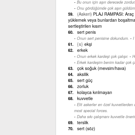
Bu onun için aşırı derecede zordur
Onu gördüğümde çok aşırı güldüm
(Askeri)
PLAJ RAMPASI: Araç v
yüklemek veya bunlardan boşaltmak 
sertleştirilen kısım
sert penis
-
Onun sert penisine dokundum.
I
{s}
ekşi
erkek
-
Onun erkek kardeşi çok çalışır.
H
Erkek kardeşim benim kadar çok çal
çok soğuk (mevsim/hava)
aksilik
sert güç
zorluk
kolayca kırılmayan
kuvvetle
Elit askerler en özel kuvvetlerden d
most special forces.
Daha sıkı çalışmanı kuvvetle öneri
terslik
sert (söz)