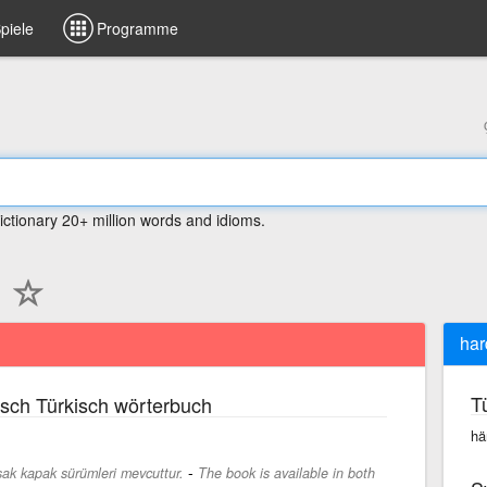
piele
Programme
ictionary 20+ million words and idioms.
har
T
sch Türkisch wörterbuch
hä
-
ak kapak sürümleri mevcuttur.
The book is available in both