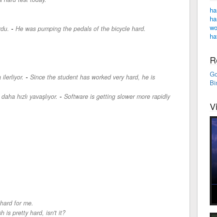
ha
ha
wo
-
rdu.
He was pumping the pedals of the bicycle hard.
ha
R
Go
-
ilerliyor.
Since the student has worked very hard, he is
Bi
-
aha hızlı yavaşlıyor.
Software is getting slower more rapidly
V
 hard for me.
h is pretty hard, isn't it?