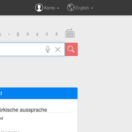
Konto
English
ç
ı
ğ
ö
ş
ü
â
d
ürkische aussprache
rd