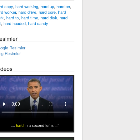
rd copy
,
hard working
,
hard up
,
hard on
,
rd worker
,
hard drive
,
hard core
,
hard
rk
,
hard to
,
hard time
,
hard disk
,
hard
t
,
hard headed
,
hard candy
esimler
ogle Resimler
ng Resimler
ideos
...
hard
in a second term. ...