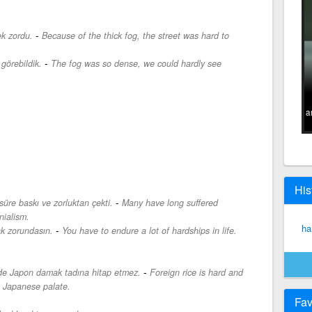
-
k zordu.
Because of the thick fog, the street was hard to
-
görebildik.
The fog was so dense, we could hardly see
a
His
-
süre baskı ve zorluktan çekti.
Many have long suffered
nialism.
ha
-
ak zorundasın.
You have to endure a lot of hardships in life.
-
e de Japon damak tadına hitap etmez.
Foreign rice is hard and
e Japanese palate.
Fav