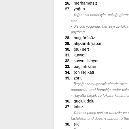
merhametsiz
yoğun
Yoğun sis nedeniyle, sokağı görme
see.
Sis çok yoğundu, her şeyi zorlukla 
anything.
hoşgörüsüz
alışkanlık yapan
(su) sert
kuvvetli
kuvvet isteyen
bağımlı kılan
(on ile) katı
zorlu
Birçoğu sömürgecilik altında uzun 
oppression and hardship under colo
Hayatta birçok zorluklara katlanm
güçlük dolu
tatsız
Yabancı pirinç sert ve tatsızdır v
tasteless, and doesn't appeal to th
sıkı