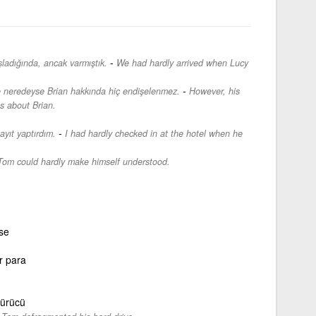
-
ladığında, ancak varmıştık.
We had hardly arrived when Lucy
-
e neredeyse Brian hakkında hiç endişelenmez.
However, his
es about Brian.
-
ayıt yaptırdım.
I had hardly checked in at the hotel when he
Tom could hardly make himself understood.
se
r para
sürücü
-