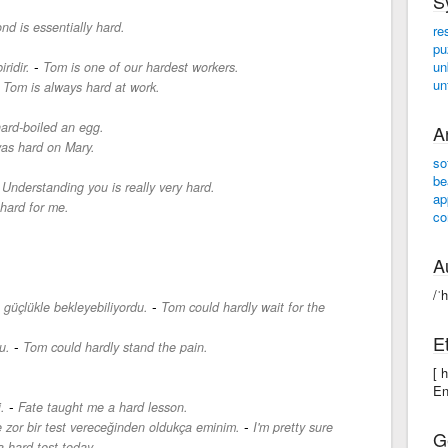
S
d is essentially hard.
re
pu
-
un
ridir.
Tom is one of our hardest workers.
un
-
Tom is always hard at work.
hard-boiled an egg.
A
as hard on Mary.
so
be
-
Understanding you is really very hard.
ap
 hard for me.
co
A
/ˈh
-
 güçlükle bekleyebiliyordu.
Tom could hardly wait for the
E
-
u.
Tom could hardly stand the pain.
[ 
En
-
.
Fate taught me a hard lesson.
-
zor bir test vereceğinden oldukça eminim.
I'm pretty sure
G
a hard test today.