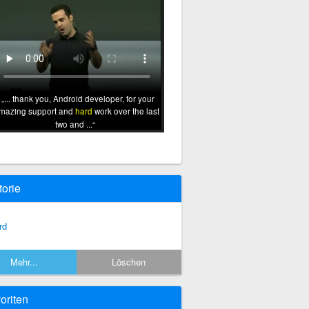
... thank you, Android developer, for your
mazing support and
hard
work over the last
two and ...
torie
rd
Mehr...
Löschen
oriten