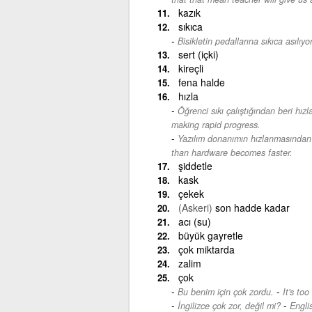
kazık
sıkıca
Bisikletin pedallarına sıkıca asılıyo
sert (içki)
kireçli
fena halde
hızla
Öğrenci sıkı çalıştığından beri hızla 
making rapid progress.
Yazılım donanımın hızlanmasından d
than hardware becomes faster.
şiddetle
kask
çekek
(Askeri)
son hadde kadar
acı (su)
büyük gayretle
çok miktarda
zalim
çok
-
Bu benim için çok zordu.
It's too
-
İngilizce çok zor, değil mi?
Englis