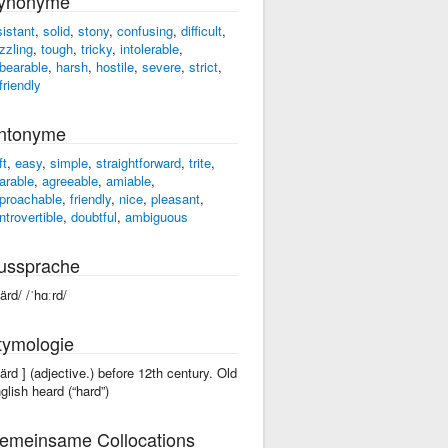
ynonyme
sistant
,
solid
,
stony
,
confusing
,
difficult
,
zzling
,
tough
,
tricky
,
intolerable
,
bearable
,
harsh
,
hostile
,
severe
,
strict
,
friendly
ntonyme
ft
,
easy
,
simple
,
straightforward
,
trite
,
arable
,
agreeable
,
amiable
,
proachable
,
friendly
,
nice
,
pleasant
,
ntrovertible
,
doubtful
,
ambiguous
ussprache
ärd/ /ˈhɑːrd/
tymologie
härd ] (adjective.) before 12th century. Old
glish heard (“hard”)
emeinsame Collocations