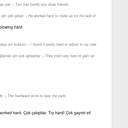
-
şı yok.
Tom has hardly any close friends.
-
için çok çalıştı.
He worked hard to make up for his lack of
 blowing hard
-
ukça zor buldum.
I found it pretty hard to adjust to my new
-
ğlamak için çok uğraştılar.
They tried very hard to gain an
-
ır.
The hardware store is near the park.
orked hard. Çok çalıştılar. Try hard! Çok gayret et!