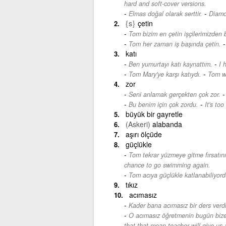
hard and soft-cover versions.
-
Elmas doğal olarak serttir.
Diamon
{s}
çetin
Tom bizim en çetin işçilerimizden bi
Tom her zaman iş başında çetin.
katı
-
Ben yumurtayı katı kaynattım.
I 
-
Tom Mary'ye karşı katıydı.
Tom w
zor
Seni anlamak gerçekten çok zor.
-
Bu benim için çok zordu.
It's too
büyük bir gayretle
(Askeri)
alabanda
aşırı ölçüde
güçlükle
Tom tekrar yüzmeye gitme fırsatını
chance to go swimming again.
Tom acıya güçlükle katlanabiliyord
tıkız
acımasız
Kader bana acımasız bir ders verdi
O acımasız öğretmenin bugün bize 
that that mean teacher will give us 