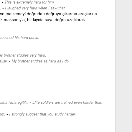
-
.
This is extremely hard for him.
-
.
I laughed very hard when I saw that.
e malzemeyi doğrudan doğruya çıkarma araçlarına
maksadıyla, bir kıyıda suya doğru uzatılarak
 touched his hard penis.
is brother studies very hard.
-
ışır.
My brother studies as hard as I do.
-
aha fazla eğitilir.
Elite soldiers are trained even harder than
-
rim.
I strongly suggest that you study harder.