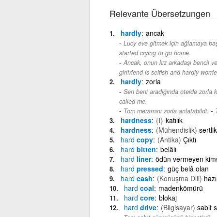
Relevante Übersetzungen
hardly
ancak
Lucy eve gitmek için ağlamaya baş
started crying to go home.
Ancak, onun kız arkadaşı bencil v
girlfriend is selfish and hardly worri
hardly
zorla
Sen beni aradığında otelde zorla k
called me.
-
Tom meramını zorla anlatabildi.
hardness
{i}
katılık
hardness
(Mühendislik)
sertlik
hard
copy
(Antika)
Çıktı
hard
bitten
belâlı
hard
liner
ödün vermeyen kim
hard
pressed
güç belâ olan
hard
cash
(Konuşma Dili)
hazı
hard
coal
madenkömürü
hard
core
blokaj
hard
drive
(Bilgisayar)
sabit 