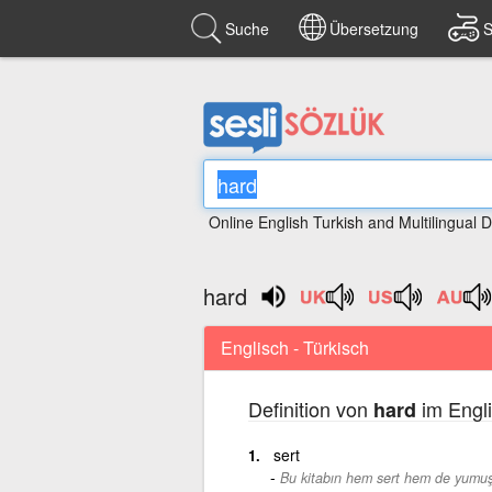
Suche
Übersetzung
S
Online English Turkish and Multilingual D
hard
Englisch - Türkisch
Definition von
im Engli
hard
sert
Bu kitabın hem sert hem de yumuş