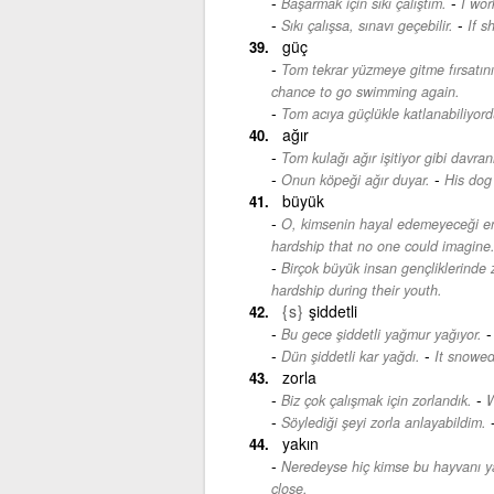
-
Başarmak için sıkı çalıştım.
I wor
-
Sıkı çalışsa, sınavı geçebilir.
If s
güç
Tom tekrar yüzmeye gitme fırsatını
chance to go swimming again.
Tom acıya güçlükle katlanabiliyord
ağır
Tom kulağı ağır işitiyor gibi davran
-
Onun köpeği ağır duyar.
His dog 
büyük
O, kimsenin hayal edemeyeceği en 
hardship that no one could imagine
Birçok büyük insan gençliklerinde 
hardship during their youth.
{s}
şiddetli
Bu gece şiddetli yağmur yağıyor.
-
Dün şiddetli kar yağdı.
It snowed
zorla
-
Biz çok çalışmak için zorlandık.
W
Söylediği şeyi zorla anlayabildim.
yakın
Neredeyse hiç kimse bu hayvanı y
close.