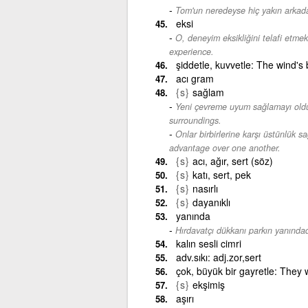
Tom'un neredeyse hiç yakın arkada
eksi
O, deneyim eksikliğini telafi etmek 
experience.
şiddetle, kuvvetle: The wind's
acı gram
{s}
sağlam
Yeni çevreme uyum sağlamayı old
surroundings.
Onlar birbirlerine karşı üstünlük sa
advantage over one another.
{s}
acı, ağır, sert (söz)
{s}
katı, sert, pek
{s}
nasırlı
{s}
dayanıklı
yanında
Hırdavatçı dükkanı parkın yanındad
kalın sesli cimri
adv.sıkı: adj.zor,sert
çok, büyük bir gayretle: They w
{s}
ekşimiş
aşırı