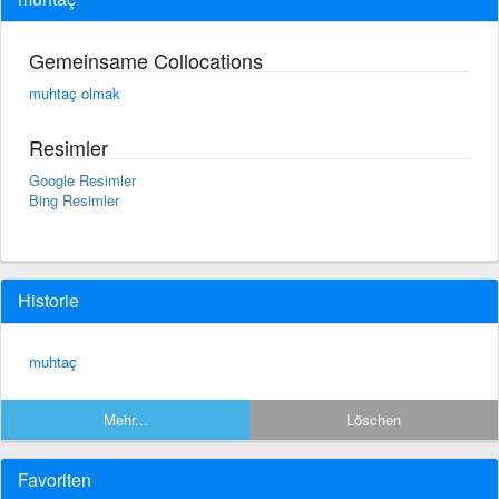
Gemeinsame Collocations
muhtaç olmak
Resimler
Google Resimler
Bing Resimler
Historie
muhtaç
Mehr...
Löschen
Favoriten