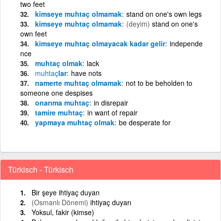
two feet
kimseye muhtaç olmamak
stand on one's own legs
kimseye muhtaç olmamak
(deyim)
stand on one's
own feet
kimseye muhtaç olmayacak kadar gelir
independe
nce
muhtaç olmak
lack
muhtaç
lar
have nots
namerte muhtaç olmamak
not to be beholden to
someone one despises
onarıma muhtaç
in disrepair
tamire muhtaç
in want of repair
yapmaya muhtaç olmak
be desperate for
Türkisch - Türkisch
Bir şeye ihtiyaç duyan
(Osmanlı Dönemi)
ihtiyaç duyarı
Yoksul, fakir (kimse)