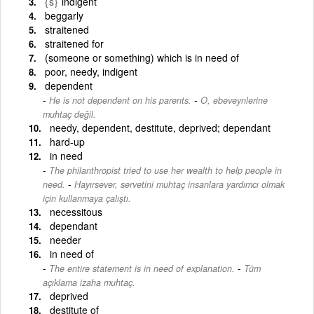
{s}
indigent
beggarly
straitened
straitened for
(someone or something) which is in need of
poor, needy, indigent
dependent
-
He is not dependent on his parents.
O, ebeveynlerine
muhtaç değil.
needy, dependent, destitute, deprived; dependant
hard-up
in need
The philanthropist tried to use her wealth to help people in
-
need.
Hayırsever, servetini muhtaç insanlara yardımcı olmak
için kullanmaya çalıştı.
necessitous
dependant
needer
in need of
-
The entire statement is in need of explanation.
Tüm
açıklama izaha muhtaç.
deprived
destitute of