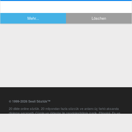
Mehr...
Löschen
© 1999-2026 Sesli Sözlük™
20 dilde online sözlük. 20 milyondan fazla sözcük ve anlamı üç farklı aksanda
dinleme seçeneği. Cümle ve Videolar ile zenginleştirilmiş içerik. Etimoloji, Eş ve
Zıt anlamlar, kelime okunuşları ve günün kelimesi. Yazım Türkçeleştirici ile hatalı
Türkçe metinleri düzeltme. iOS, Android ve Windows mobil platformlarda online
ve offline sözlük programları. Sesli Sözlük garantisinde Profesyonel çeviri
hizmetleri. İngilizce kelime haznenizi arttıracak kelime oyunları. Ayarlar