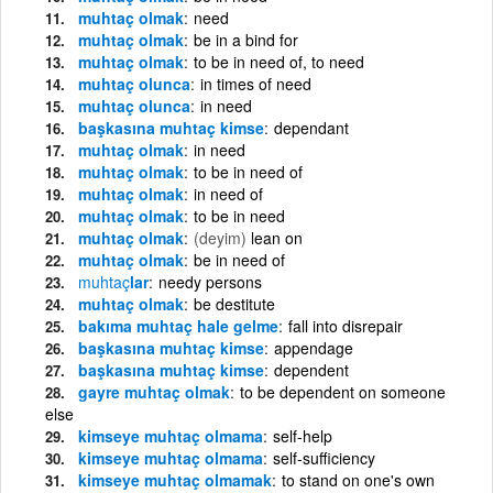
muhtaç olmak
need
muhtaç olmak
be in a bind for
muhtaç olmak
to be in need of, to need
muhtaç olunca
in times of need
muhtaç olunca
in need
başkasına muhtaç kimse
dependant
muhtaç olmak
in need
muhtaç olmak
to be in need of
muhtaç olmak
in need of
muhtaç olmak
to be in need
muhtaç olmak
(deyim)
lean on
muhtaç olmak
be in need of
muhtaç
lar
needy persons
muhtaç olmak
be destitute
bakıma muhtaç hale gelme
fall into disrepair
başkasına muhtaç kimse
appendage
başkasına muhtaç kimse
dependent
gayre muhtaç olmak
to be dependent on someone
else
kimseye muhtaç olmama
self-help
kimseye muhtaç olmama
self-sufficiency
kimseye muhtaç olmamak
to stand on one's own