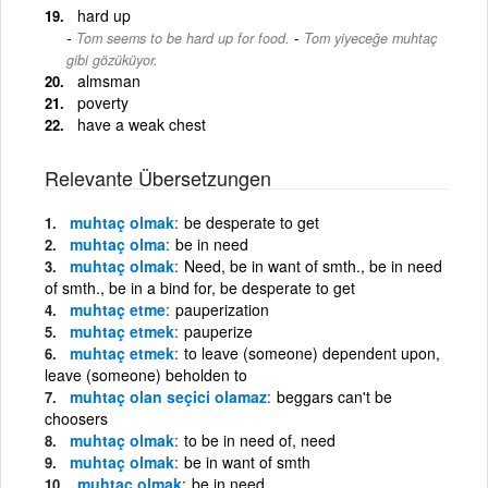
hard up
-
Tom seems to be hard up for food.
Tom yiyeceğe muhtaç
gibi gözüküyor.
almsman
poverty
have a weak chest
Relevante Übersetzungen
muhtaç olmak
be desperate to get
muhtaç olma
be in need
muhtaç olmak
Need, be in want of smth., be in need
of smth., be in a bind for, be desperate to get
muhtaç etme
pauperization
muhtaç etmek
pauperize
muhtaç etmek
to leave (someone) dependent upon,
leave (someone) beholden to
muhtaç olan seçici olamaz
beggars can't be
choosers
muhtaç olmak
to be in need of, need
muhtaç olmak
be in want of smth
muhtaç olmak
be in need