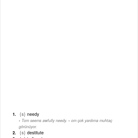
{s}
needy
-
Tom seems awfully needy.
om çok yardıma muhtaç
görünüyor.
{s}
destitute