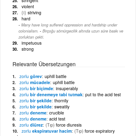
stringent
violent
{i}
striving
hard
Many have long suffered oppression and hardship under
-
colonialism.
Birçoğu sömürgecilik altında uzun süre baskı ve
zorluktan çekti.
impetuous
strong
Relevante Übersetzungen
zorlu
görev
uphill battle
zorlu
mücadele
uphill battle
zorlu
bir biçimde
insuperably
zorlu
bir denemeye tabi tutmak
put to the acid test
zorlu
bir şekilde
thornily
zorlu
bir şekilde
sweatily
zorlu
deneme
crucible
zorlu
deneme
acid test
zorlu
diürez
(Tıp)
force diuresis
zorlu
ekspiratuvar hacim
(Tıp)
force expiratory