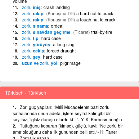
volume
zorlu
iniş
crash landing
zorlu
rakip
(Konuşma Dili)
a hard nut to crack
zorlu
rakip
(Konuşma Dili)
a tough nut to crack
zorlu
sınama
ordeal
zorlu
sınavdan geçirme
(Ticaret)
trial-by-fire
zorlu
tip
hard case
zorlu
yürüyüş
a long slog
zorlu
çekiş
forced draught
zorlu
şey
hard case
uzun ve
zorlu
yol
pilgrimage
Türkisch - Türkisch
Zor, güç yapılan: "Millî Mücadelenin bazı zorlu
safhalarında onun âdeta, işlere seyirci kalır gibi bir
kayıtsız, ilgisiz duruşu olurdu ki..."- Y. K. Karaosmanoğlu
Tuttuğunu koparan (kimse), güçlü, kavi: "Ne zorlu bir
amir olduğunu daha ilk gününden belli etti."- H. Taner
Zorbalık yapan