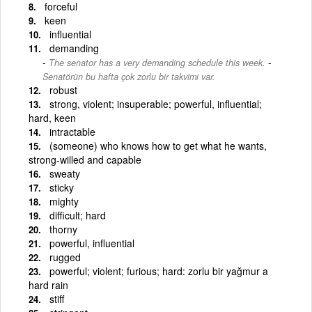
forceful
keen
influential
demanding
-
The senator has a very demanding schedule this week.
Senatörün bu hafta çok zorlu bir takvimi var.
robust
strong, violent; insuperable; powerful, influential;
hard, keen
intractable
(someone) who knows how to get what he wants,
strong-willed and capable
sweaty
sticky
mighty
difficult; hard
thorny
powerful, influential
rugged
powerful; violent; furious; hard: zorlu bir yağmur a
hard rain
stiff