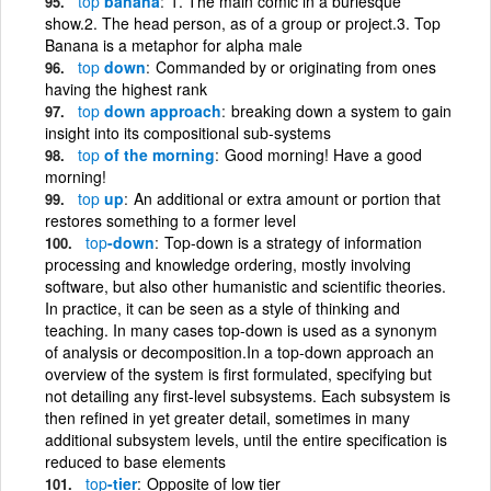
top
banana
1. The main comic in a burlesque
show.2. The head person, as of a group or project.3. Top
Banana is a metaphor for alpha male
top
down
Commanded by or originating from ones
having the highest rank
top
down approach
breaking down a system to gain
insight into its compositional sub-systems
top
of the morning
Good morning! Have a good
morning!
top
up
An additional or extra amount or portion that
restores something to a former level
top
-down
Top-down is a strategy of information
processing and knowledge ordering, mostly involving
software, but also other humanistic and scientific theories.
In practice, it can be seen as a style of thinking and
teaching. In many cases top-down is used as a synonym
of analysis or decomposition.In a top-down approach an
overview of the system is first formulated, specifying but
not detailing any first-level subsystems. Each subsystem is
then refined in yet greater detail, sometimes in many
additional subsystem levels, until the entire specification is
reduced to base elements
top
-tier
Opposite of low tier