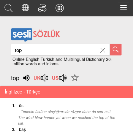
Online English Turkish and Multilingual Dictionary 20+
million words and idioms.
top
İngilizce - Türkçe
üst
-
Tepenin üstüne ulaştığımızda rüzgar daha da sert esti.
The wind blew harder yet when we reached the top of the
hill.
baş