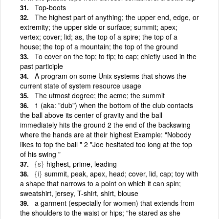
Top-boots
The highest part of anything; the upper end, edge, or
extremity; the upper side or surface; summit; apex;
vertex; cover; lid; as, the top of a spire; the top of a
house; the top of a mountain; the top of the ground
To cover on the top; to tip; to cap; chiefly used in the
past participle
A program on some Unix systems that shows the
current state of system resource usage
The utmost degree; the acme; the summit
1 (aka: "dub") when the bottom of the club contacts
the ball above its center of gravity and the ball
immediately hits the ground 2 the end of the backswing
where the hands are at their highest Example: "Nobody
likes to top the ball " 2 "Joe hesitated too long at the top
of his swing "
{s}
highest, prime, leading
{i}
summit, peak, apex, head; cover, lid, cap; toy with
a shape that narrows to a point on which it can spin;
sweatshirt, jersey, T-shirt, shirt, blouse
a garment (especially for women) that extends from
the shoulders to the waist or hips; "he stared as she