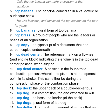
Only the top banana can make a decision of that
magnitude.
top
banana
The principal comedian in a vaudeville or
burlesque show
He was hilarious, and remained the top banana on the tour
for years.
top
bananas
plural form of top banana
top
brass
A group of people who are the leaders or
heads of an organization
top
copy
the typescript of a document that has
carbon copies underneath
top
dead center
The reference mark on a flywheel
(and engine block) indicating the engine is in the top dead
center position, when aligned
top
dead center
A position in the four-stroke
combustion process wherein the piston is at the topmost
point in its stroke. This can either be during the
compression phase or the combustion phase
top
deck
the upper deck of a double-decker bus
top
dog
in a competition, the one expected to win
top
dog
the boss, the leader (of the pack)
top
dogs
plural form of top dog
top
dollar
The maximum amount of money that an