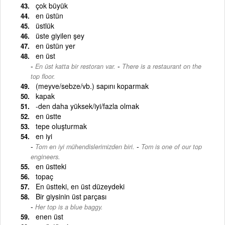
çok büyük
en üstün
üstlük
üste giyilen şey
en üstün yer
en üst
-
En üst katta bir restoran var.
There is a restaurant on the
top floor.
(meyve/sebze/vb.) sapını koparmak
kapak
-den daha yüksek/iyi/fazla olmak
en üstte
tepe oluşturmak
en iyi
-
Tom en iyi mühendislerimizden biri.
Tom is one of our top
engineers.
en üstteki
topaç
En üstteki, en üst düzeydeki
Bir giysinin üst parçası
Her top is a blue baggy.
enen üst