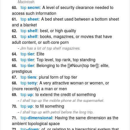
Macintosh.
top
secret
A level of security clearance needed to
access such information
top
sheet
A bed sheet used between a bottom sheet
and a blanket
top
shelf
best, or high quality
top
shelf
books, magazines, or movies that have
adult content, or soft-core porn
Jim has a lot of top shelf magazines.
top
tier
Elite
top
tier
Top level, top rank, top standing
top
tier
Belonging to the [[#Noun|top tier]]: elite,
prestigious
top
tiers
plural form of top tier
top
totty
A very attractive woman or women, or
(more recently) a man or men
top
up
to extend the credit of something
I shall top up the mobile phone at the supermarket.
top
up
to fill something
I shall top up with petrol before the long trip.
top
-dimensional
Having the same dimension as the
ambient topological space
top
-down
of, or relating to a hierarchical system that