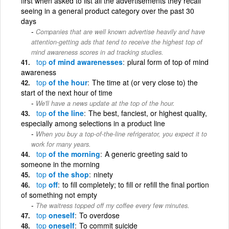
first when asked to list all the advertisements they recall
seeing in a general product category over the past 30
days
Companies that are well known advertise heavily and have
attention-getting ads that tend to receive the highest top of
mind awareness scores in ad tracking studies.
top
of mind awarenesses
plural form of top of mind
awareness
top
of the hour
The time at (or very close to) the
start of the next hour of time
We'll have a news update at the top of the hour.
top
of the line
The best, fanciest, or highest quality,
especially among selections in a product line
When you buy a top-of-the-line refrigerator, you expect it to
work for many years.
top
of the morning
A generic greeting said to
someone in the morning
top
of the shop
ninety
top
off
to fill completely; to fill or refill the final portion
of something not empty
The waitress topped off my coffee every few minutes.
top
oneself
To overdose
top
oneself
To commit suicide