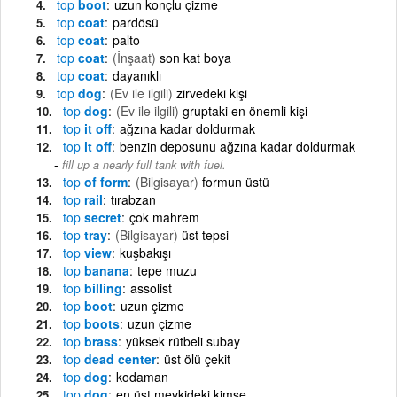
top
boot
uzun konçlu çizme
top
coat
pardösü
top
coat
palto
top
coat
(İnşaat)
son kat boya
top
coat
dayanıklı
top
dog
(Ev ile ilgili)
zirvedeki kişi
top
dog
(Ev ile ilgili)
gruptaki en önemli kişi
top
it off
ağzına kadar doldurmak
top
it off
benzin deposunu ağzına kadar doldurmak
fill up a nearly full tank with fuel.
top
of form
(Bilgisayar)
formun üstü
top
rail
tırabzan
top
secret
çok mahrem
top
tray
(Bilgisayar)
üst tepsi
top
view
kuşbakışı
top
banana
tepe muzu
top
billing
assolist
top
boot
uzun çizme
top
boots
uzun çizme
top
brass
yüksek rütbeli subay
top
dead center
üst ölü çekit
top
dog
kodaman
top
dog
en üst mevkideki kimse