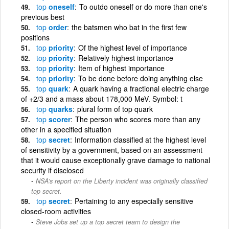
top
oneself
To outdo oneself or do more than one's
previous best
top
order
the batsmen who bat in the first few
positions
top
priority
Of the highest level of importance
top
priority
Relatively highest importance
top
priority
Item of highest importance
top
priority
To be done before doing anything else
top
quark
A quark having a fractional electric charge
of +2/3 and a mass about 178,000 MeV. Symbol: t
top
quarks
plural form of top quark
top
scorer
The person who scores more than any
other in a specified situation
top
secret
Information classified at the highest level
of sensitivity by a government, based on an assessment
that it would cause exceptionally grave damage to national
security if disclosed
NSA's report on the Liberty incident was originally classified
top secret.
top
secret
Pertaining to any especially sensitive
closed-room activities
Steve Jobs set up a top secret team to design the