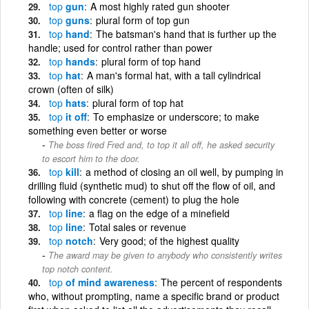
top
gun
A most highly rated gun shooter
top
guns
plural form of top gun
top
hand
The batsman's hand that is further up the
handle; used for control rather than power
top
hands
plural form of top hand
top
hat
A man's formal hat, with a tall cylindrical
crown (often of silk)
top
hats
plural form of top hat
top
it off
To emphasize or underscore; to make
something even better or worse
The boss fired Fred and, to top it all off, he asked security
to escort him to the door.
top
kill
a method of closing an oil well, by pumping in
drilling fluid (synthetic mud) to shut off the flow of oil, and
following with concrete (cement) to plug the hole
top
line
a flag on the edge of a minefield
top
line
Total sales or revenue
top
notch
Very good; of the highest quality
The award may be given to anybody who consistently writes
top notch content.
top
of mind awareness
The percent of respondents
who, without prompting, name a specific brand or product