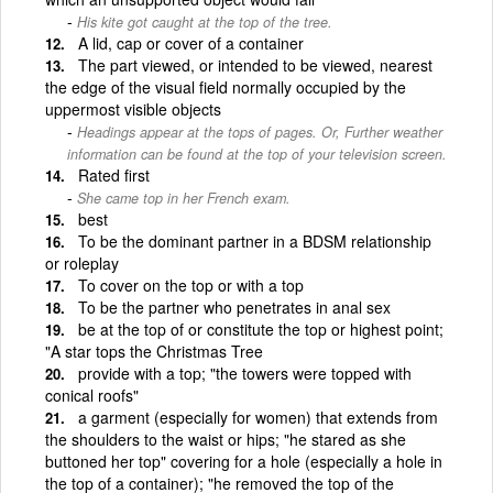
His kite got caught at the top of the tree.
A lid, cap or cover of a container
The part viewed, or intended to be viewed, nearest
the edge of the visual field normally occupied by the
uppermost visible objects
Headings appear at the tops of pages. Or, Further weather
information can be found at the top of your television screen.
Rated first
She came top in her French exam.
best
To be the dominant partner in a BDSM relationship
or roleplay
To cover on the top or with a top
To be the partner who penetrates in anal sex
be at the top of or constitute the top or highest point;
"A star tops the Christmas Tree
provide with a top; "the towers were topped with
conical roofs"
a garment (especially for women) that extends from
the shoulders to the waist or hips; "he stared as she
buttoned her top" covering for a hole (especially a hole in
the top of a container); "he removed the top of the