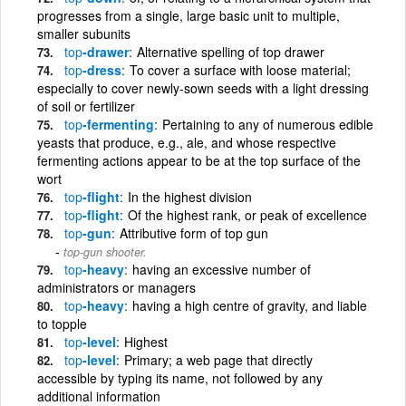
progresses from a single, large basic unit to multiple,
smaller subunits
top
-drawer
Alternative spelling of top drawer
top
-dress
To cover a surface with loose material;
especially to cover newly-sown seeds with a light dressing
of soil or fertilizer
top
-fermenting
Pertaining to any of numerous edible
yeasts that produce, e.g., ale, and whose respective
fermenting actions appear to be at the top surface of the
wort
top
-flight
In the highest division
top
-flight
Of the highest rank, or peak of excellence
top
-gun
Attributive form of top gun
top-gun shooter.
top
-heavy
having an excessive number of
administrators or managers
top
-heavy
having a high centre of gravity, and liable
to topple
top
-level
Highest
top
-level
Primary; a web page that directly
accessible by typing its name, not followed by any
additional information