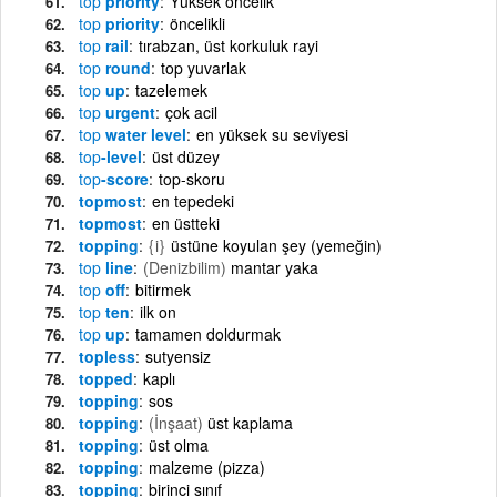
top
priority
Yüksek öncelik
top
priority
öncelikli
top
rail
tırabzan, üst korkuluk rayi
top
round
top yuvarlak
top
up
tazelemek
top
urgent
çok acil
top
water level
en yüksek su seviyesi
top
-level
üst düzey
top
-score
top-skoru
topmost
en tepedeki
topmost
en üstteki
topping
{i}
üstüne koyulan şey (yemeğin)
top
line
(Denizbilim)
mantar yaka
top
off
bitirmek
top
ten
ilk on
top
up
tamamen doldurmak
topless
sutyensiz
topped
kaplı
topping
sos
topping
(İnşaat)
üst kaplama
topping
üst olma
topping
malzeme (pizza)
topping
birinci sınıf