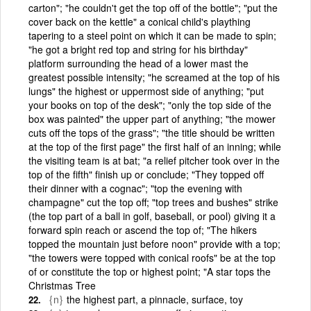
carton"; "he couldn't get the top off of the bottle"; "put the
cover back on the kettle" a conical child's plaything
tapering to a steel point on which it can be made to spin;
"he got a bright red top and string for his birthday"
platform surrounding the head of a lower mast the
greatest possible intensity; "he screamed at the top of his
lungs" the highest or uppermost side of anything; "put
your books on top of the desk"; "only the top side of the
box was painted" the upper part of anything; "the mower
cuts off the tops of the grass"; "the title should be written
at the top of the first page" the first half of an inning; while
the visiting team is at bat; "a relief pitcher took over in the
top of the fifth" finish up or conclude; "They topped off
their dinner with a cognac"; "top the evening with
champagne" cut the top off; "top trees and bushes" strike
(the top part of a ball in golf, baseball, or pool) giving it a
forward spin reach or ascend the top of; "The hikers
topped the mountain just before noon" provide with a top;
"the towers were topped with conical roofs" be at the top
of or constitute the top or highest point; "A star tops the
Christmas Tree
{n}
the highest part, a pinnacle, surface, toy