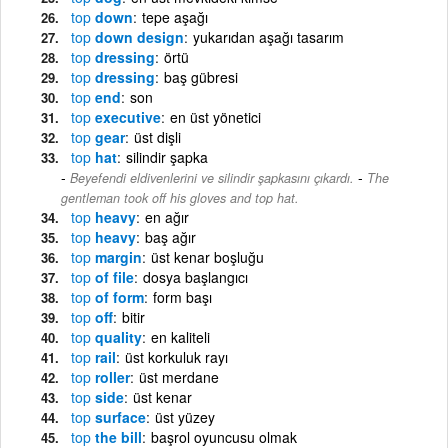
top
down
tepe aşağı
top
down design
yukarıdan aşağı tasarım
top
dressing
örtü
top
dressing
baş gübresi
top
end
son
top
executive
en üst yönetici
top
gear
üst dişli
top
hat
silindir şapka
-
Beyefendi eldivenlerini ve silindir şapkasını çıkardı.
The
gentleman took off his gloves and top hat.
top
heavy
en ağır
top
heavy
baş ağır
top
margin
üst kenar boşluğu
top
of file
dosya başlangıcı
top
of form
form başı
top
off
bitir
top
quality
en kaliteli
top
rail
üst korkuluk rayı
top
roller
üst merdane
top
side
üst kenar
top
surface
üst yüzey
top
the bill
başrol oyuncusu olmak