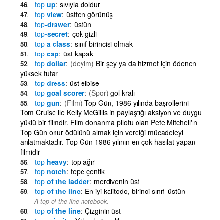
top
up
sıvıyla doldur
top
view
üstten görünüş
top
-drawer
üstün
top
-secret
çok gizli
top
a class
sınıf birincisi olmak
top
cap
üst kapak
top
dollar
(deyim)
Bir şey ya da hizmet için ödenen
yüksek tutar
top
dress
üst elbise
top
goal scorer
(Spor)
gol kralı
top
gun
(Film)
Top Gün, 1986 yılında başrollerini
Tom Cruise ile Kelly McGillis in paylaştığı aksiyon ve duygu
yüklü bir filmdir. Film donanma pilotu olan Pete Mitchell'ın
Top Gün onur ödülünü almak için verdiği mücadeleyi
anlatmaktadır. Top Gün 1986 yılının en çok hasılat yapan
filmidir
top
heavy
top ağır
top
notch
tepe çentik
top
of the ladder
merdivenin üst
top
of the line
En iyi kalitede, birinci sınıf, üstün
A top-of-the-line notebook.
top
of the line
Çizginin üst