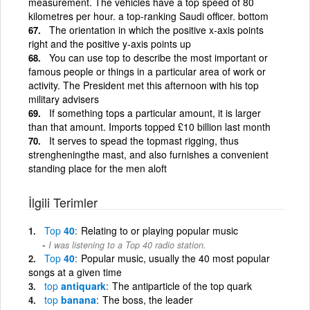
measurement. The vehicles have a top speed of 80
kilometres per hour. a top-ranking Saudi officer. bottom
The orientation in which the positive x-axis points
right and the positive y-axis points up
You can use top to describe the most important or
famous people or things in a particular area of work or
activity. The President met this afternoon with his top
military advisers
If something tops a particular amount, it is larger
than that amount. Imports topped £10 billion last month
It serves to spead the topmast rigging, thus
strengheningthe mast, and also furnishes a convenient
standing place for the men aloft
İlgili Terimler
Top
40
Relating to or playing popular music
I was listening to a Top 40 radio station.
Top
40
Popular music, usually the 40 most popular
songs at a given time
top
antiquark
The antiparticle of the top quark
top
banana
The boss, the leader