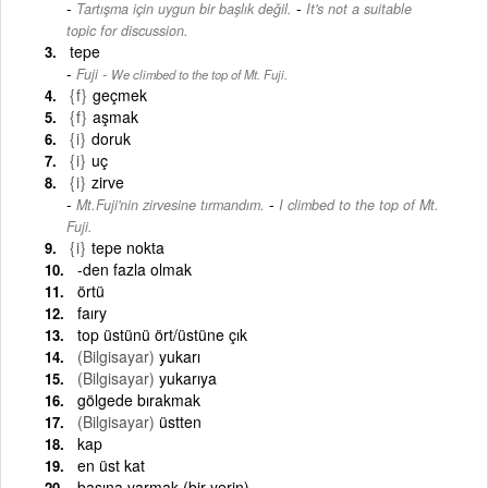
-
Tartışma için uygun bir başlık değil.
It's not a suitable
topic for discussion.
tepe
Fuji
-
We climbed to the top of Mt. Fuji.
{f}
geçmek
{f}
aşmak
{i}
doruk
{i}
uç
{i}
zirve
-
Mt.Fuji'nin zirvesine tırmandım.
I climbed to the top of Mt.
Fuji.
{i}
tepe nokta
-den fazla olmak
örtü
faıry
top üstünü ört/üstüne çık
(Bilgisayar)
yukarı
(Bilgisayar)
yukarıya
gölgede bırakmak
(Bilgisayar)
üstten
kap
en üst kat
başına varmak (bir yerin)