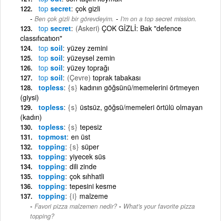
top
secret
çok gizli
-
Ben çok gizli bir görevdeyim.
I'm on a top secret mission.
top
secret
(Askeri)
ÇOK GİZLİ: Bak "defence
classıfıcatıon"
top
soil
yüzey zemini
top
soil
yüzeysel zemin
top
soil
yüzey toprağı
top
soil
(Çevre)
toprak tabakası
topless
{s}
kadının göğsünü/memelerini örtmeyen
(giysi)
topless
{s}
üstsüz, göğsü/memeleri örtülü olmayan
(kadın)
topless
{s}
tepesiz
topmost
en üst
topping
{s}
süper
topping
yiyecek süs
topping
dili zinde
topping
çok sıhhatli
topping
tepesini kesme
topping
{i}
malzeme
-
Favori pizza malzemen nedir?
What's your favorite pizza
topping?