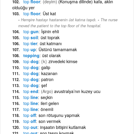
top
floor
(deyim)
(Konuşma dilinde) kafa, aklın
olduüğu yer
top
floor
Üst kat
-
Hemşire hastayı hastanenin üst katına taşıdı.
The nurse
moved the patient to the top floor of the hospital.
top
gun
İşinin ehli
top
soil
üst toprak
top
tier
üst katmanı
top
up
Üstünü tamamamak
topping
üst olarak
top
dog
{k}
zirvedeki kimse
top
dog
galip
top
dog
kazanan
top
dog
patron
top
dog
şef
top
end
(Argo)
avustralya’nın kuzey ucu
top
line
seçkin
top
line
ileri gelen
top
line
önemli
top
off
son rötuşunu yapmak
top
off
son vermek
top
out
inşaatın bitişini kutlamak
top
out
son taşını koymak