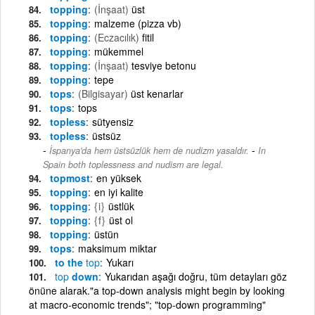
topping
(İnşaat)
üst
topping
malzeme (pizza vb)
topping
(Eczacılık)
fitil
topping
mükemmel
topping
(İnşaat)
tesviye betonu
topping
tepe
tops
(Bilgisayar)
üst kenarlar
tops
tops
topless
sütyensiz
topless
üstsüz
-
İspanya'da hem üstsüzlük hem de nudizm yasaldır.
In
Spain both toplessness and nudism are legal.
topmost
en yüksek
topping
en iyi kalite
topping
{i}
üstlük
topping
{f}
üst ol
topping
üstün
tops
maksimum miktar
to the
top
Yukarı
top
down
Yukarıdan aşağı doğru, tüm detayları göz
önüne alarak."a top-down analysis might begin by looking
at macro-economic trends"; "top-down programming"