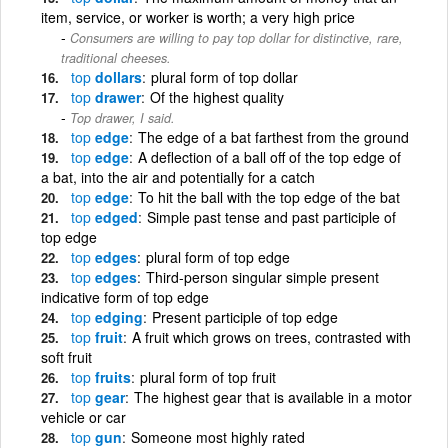
item, service, or worker is worth; a very high price
Consumers are willing to pay top dollar for distinctive, rare,
traditional cheeses.
top
dollars
plural form of top dollar
top
drawer
Of the highest quality
Top drawer, I said.
top
edge
The edge of a bat farthest from the ground
top
edge
A deflection of a ball off of the top edge of
a bat, into the air and potentially for a catch
top
edge
To hit the ball with the top edge of the bat
top
edged
Simple past tense and past participle of
top edge
top
edges
plural form of top edge
top
edges
Third-person singular simple present
indicative form of top edge
top
edging
Present participle of top edge
top
fruit
A fruit which grows on trees, contrasted with
soft fruit
top
fruits
plural form of top fruit
top
gear
The highest gear that is available in a motor
vehicle or car
top
gun
Someone most highly rated