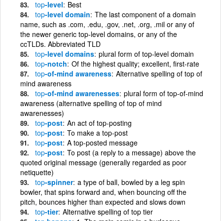
top
-level
Best
top
-level domain
The last component of a domain
name, such as .com, .edu, .gov, .net, .org, .mil or any of
the newer generic top-level domains, or any of the
ccTLDs. Abbreviated TLD
top
-level domains
plural form of top-level domain
top
-notch
Of the highest quality; excellent, first-rate
top
-of-mind awareness
Alternative spelling of top of
mind awareness
top
-of-mind awarenesses
plural form of top-of-mind
awareness (alternative spelling of top of mind
awarenesses)
top
-post
An act of top-posting
top
-post
To make a top-post
top
-post
A top-posted message
top
-post
To post (a reply to a message) above the
quoted original message (generally regarded as poor
netiquette)
top
-spinner
a type of ball, bowled by a leg spin
bowler, that spins forward and, when bouncing off the
pitch, bounces higher than expected and slows down
top
-tier
Alternative spelling of top tier