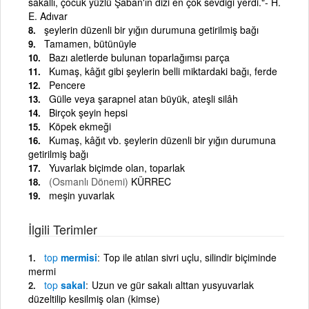
sakallı, çocuk yüzlü Şaban'ın dizi en çok sevdiği yerdi."- H.
E. Adıvar
şeylerin düzenli bir yığın durumuna getirilmiş bağı
Tamamen, bütünüyle
Bazı aletlerde bulunan toparlağımsı parça
Kumaş, kâğıt gibi şeylerin belli miktardaki bağı, ferde
Pencere
Gülle veya şarapnel atan büyük, ateşli silâh
Birçok şeyin hepsi
Köpek ekmeği
Kumaş, kâğıt vb. şeylerin düzenli bir yığın durumuna
getirilmiş bağı
Yuvarlak biçimde olan, toparlak
(Osmanlı Dönemi)
KÜRREC
meşin yuvarlak
İlgili Terimler
top
mermisi
Top ile atılan sivri uçlu, silindir biçiminde
mermi
top
sakal
Uzun ve gür sakalı alttan yusyuvarlak
düzeltilip kesilmiş olan (kimse)