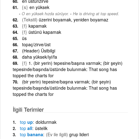
en üstünzirve
{s}
en yüksek
-
O en yüksek hızda sürüyor.
He is driving at top speed.
(Tekstil)
üzerini boyamak, yeniden boyamaz
{f}
kapamak
{f}
üstünü kapamak
üs
topaç/zirve/üst
(Header) Üstbilgi
daha yüksek/iyi/fa
{f}
1. (bir yerin) tepesine/başına varmak; (bir şeyin)
tepesinde/başında/üstünde bulunmak: That song has
topped the charts for
(bir yerin) tepesine/başına varmak; (bir şeyin)
tepesinde/başında/üstünde bulunmak: That song has
topped the charts for
İlgili Terimler
top
up
doldurmak
top
all
üstelik
top
banana
(Ev ile ilgili)
grup lideri