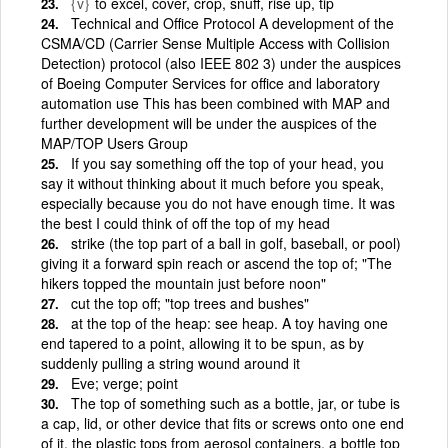
{v}
to excel, cover, crop, snuff, rise up, tip
Technical and Office Protocol A development of the
CSMA/CD (Carrier Sense Multiple Access with Collision
Detection) protocol (also IEEE 802 3) under the auspices
of Boeing Computer Services for office and laboratory
automation use This has been combined with MAP and
further development will be under the auspices of the
MAP/TOP Users Group
If you say something off the top of your head, you
say it without thinking about it much before you speak,
especially because you do not have enough time. It was
the best I could think of off the top of my head
strike (the top part of a ball in golf, baseball, or pool)
giving it a forward spin reach or ascend the top of; "The
hikers topped the mountain just before noon"
cut the top off; "top trees and bushes"
at the top of the heap: see heap. A toy having one
end tapered to a point, allowing it to be spun, as by
suddenly pulling a string wound around it
Eve; verge; point
The top of something such as a bottle, jar, or tube is
a cap, lid, or other device that fits or screws onto one end
of it. the plastic tops from aerosol containers. a bottle top