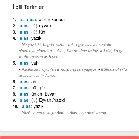
İlgili Terimler
ala
nasi
burun kanadı
alas
{ü}
eyvah
alas
{ü}
tüh
alas
yazık!
Ne yazık ki, bugün vaktim yok. Eğer olsaydı seninle
-
sinemaya giderdim.
Alas, I've no time today. If I did, I'd go
to the movies with you.
alas
vah!
-
Alaska'da milyonlarca vahşi hayvan yaşıyor.
Millions of wild
animals live in Alaska.
alas
ah!
alas
hüngür
alas
ünlem Eyvah
alas
{ü}
Eyvah!/Yazık!
alas
yazık
-
Yazık, o genç yaşta öldü.
Alas, she died young.