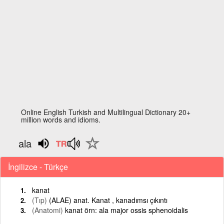
Online English Turkish and Multilingual Dictionary 20+
million words and idioms.
ala
İngilizce - Türkçe
kanat
(Tıp)
(ALAE) anat. Kanat , kanadımsı çıkıntı
(Anatomi)
kanat örn: ala major ossis sphenoidalis