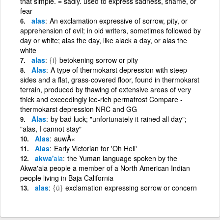
that simple. = sadly. used to express sadness, shame, or
fear
alas
An exclamation expressive of sorrow, pity, or
apprehension of evil; in old writers, sometimes followed by
day or white; alas the day, like alack a day, or alas the
white
alas
{i}
betokening sorrow or pity
Alas
A type of thermokarst depression with steep
sides and a flat, grass-covered floor, found in thermokarst
terrain, produced by thawing of extensive areas of very
thick and exceedingly ice-rich permafrost Compare -
thermokarst depression NRC and GG
Alas
by bad luck; "unfortunately it rained all day";
"alas, I cannot stay"
Alas
auwÃ«
Alas
Early Victorian for 'Oh Hell'
akwa'
ala
the Yuman language spoken by the
Akwa'ala people a member of a North American Indian
people living in Baja California
alas
{ü}
exclamation expressing sorrow or concern