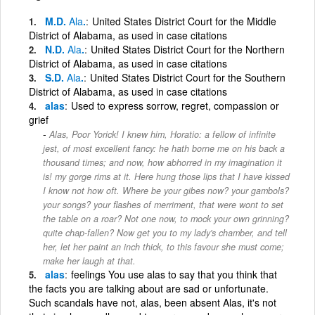
M.D.
Ala
.
United States District Court for the Middle
District of Alabama, as used in case citations
N.D.
Ala
.
United States District Court for the Northern
District of Alabama, as used in case citations
S.D.
Ala
.
United States District Court for the Southern
District of Alabama, as used in case citations
alas
Used to express sorrow, regret, compassion or
grief
Alas, Poor Yorick! I knew him, Horatio: a fellow of infinite
jest, of most excellent fancy: he hath borne me on his back a
thousand times; and now, how abhorred in my imagination it
is! my gorge rims at it. Here hung those lips that I have kissed
I know not how oft. Where be your gibes now? your gambols?
your songs? your flashes of merriment, that were wont to set
the table on a roar? Not one now, to mock your own grinning?
quite chap-fallen? Now get you to my lady's chamber, and tell
her, let her paint an inch thick, to this favour she must come;
make her laugh at that.
alas
feelings You use alas to say that you think that
the facts you are talking about are sad or unfortunate.
Such scandals have not, alas, been absent Alas, it's not