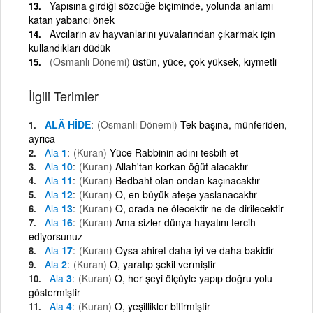
Yapısına girdiği sözcüğe biçiminde, yolunda anlamı
katan yabancı önek
Avcıların av hayvanlarını yuvalarından çıkarmak için
kullandıkları düdük
(Osmanlı Dönemi)
üstün, yüce, çok yüksek, kıymetli
İlgili Terimler
ALÂ HİDE
(Osmanlı Dönemi)
Tek başına, münferiden,
ayrıca
Ala
1
(Kuran)
Yüce Rabbinin adını tesbih et
Ala
10
(Kuran)
Allah'tan korkan öğüt alacaktır
Ala
11
(Kuran)
Bedbaht olan ondan kaçınacaktır
Ala
12
(Kuran)
O, en büyük ateşe yaslanacaktır
Ala
13
(Kuran)
O, orada ne ölecektir ne de dirilecektir
Ala
16
(Kuran)
Ama sizler dünya hayatını tercih
ediyorsunuz
Ala
17
(Kuran)
Oysa ahiret daha iyi ve daha bakidir
Ala
2
(Kuran)
O, yaratıp şekil vermiştir
Ala
3
(Kuran)
O, her şeyi ölçüyle yapıp doğru yolu
göstermiştir
Ala
4
(Kuran)
O, yeşillikler bitirmiştir