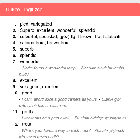
Türkçe - İngilizce
pied, variegated
Superb, excellent, wonderful, splendid
colourful, speckled; (göz) light brown; trout alabalık
salmon trout, brown trout
superb
splendid
wonderful
-
Aladin found a wonderful lamp.
Alaaddin sihirli bir lamba
buldu.
excellent
very good, excellent
good
-
I can't afford such a good camera as yours.
Sizinki gibi
öyle iyi bir kamera alamam.
pretty
-
I know this area pretty well.
Bu alanı oldukça iyi biliyorum.
trout
-
What's your favorite way to cook trout?
Alabalık pişirmek
için favori tarzın nedir?