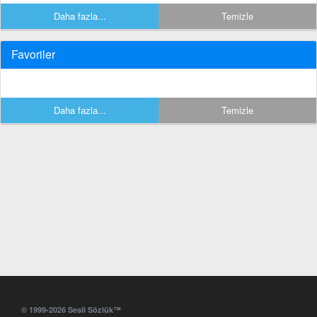
Daha fazla...
Temizle
Favoriler
Daha fazla...
Temizle
© 1999-2026 Sesli Sözlük™