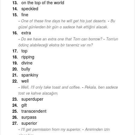
on the top of the world
speckled
fine
-
One of these fine days he will get his just deserts.
Bu
güzel günlerden bir gün o sadece hak ettiğini alacak.
extra
-
Do we have an extra one that Tom can borrow?
Tom'un
ödünç alabileceği ekstra bir tanemiz var mı?
top
ripping
divine
bully
spankiny
well
-
Well, I'll only take toast and coffee.
Pekala, ben sadece
tost ve kahve alacağım.
superduper
gilt
transcendent
surpass
superior
-
I'll get permission from my superior.
Amirimden izin