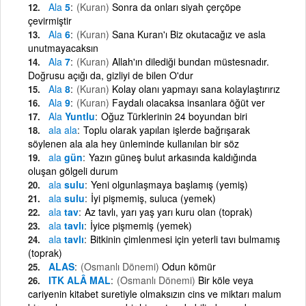
Ala
5
(Kuran)
Sonra da onları siyah çerçöpe
çevirmiştir
Ala
6
(Kuran)
Sana Kuran'ı Biz okutacağız ve asla
unutmayacaksın
Ala
7
(Kuran)
Allah'ın dilediği bundan müstesnadır.
Doğrusu açığı da, gizliyi de bilen O'dur
Ala
8
(Kuran)
Kolay olanı yapmayı sana kolaylaştırırız
Ala
9
(Kuran)
Faydalı olacaksa insanlara öğüt ver
Ala
Yuntlu
Oğuz Türklerinin 24 boyundan biri
ala
ala
Toplu olarak yapılan işlerde bağrışarak
söylenen ala ala hey ünleminde kullanılan bir söz
ala
gün
Yazın güneş bulut arkasında kaldığında
oluşan gölgeli durum
ala
sulu
Yeni olgunlaşmaya başlamış (yemiş)
ala
sulu
İyi pişmemiş, suluca (yemek)
ala
tav
Az tavlı, yarı yaş yarı kuru olan (toprak)
ala
tavlı
İyice pişmemiş (yemek)
ala
tavlı
Bitkinin çimlenmesi için yeterli tavı bulmamış
(toprak)
ALAS
(Osmanlı Dönemi)
Odun kömür
ITK ALÂ MAL
(Osmanlı Dönemi)
Bir köle veya
cariyenin kitabet suretiyle olmaksızın cins ve miktarı malum