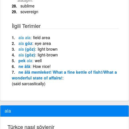
alacağım.
sublime
sovereign
İlgili Terimler
ala
ala
field area
ala
göz
eye area
ala
(göz)
light brown
ala
(göz)
light-brown
pek
ala
well
ne âlâ
How nice!
ne âlâ memleket! What a fine kettle of fish!/What a
wonderful state of affairs!
(said sarcastically)
ala
Türkçe nasıl söylenir