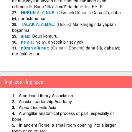
bir mal veya muayyen bir hizmet mukabilinde azad
edilmesidir. Buna "Itk alâ cu'l" da denir. Ist. Fık. K
NURUN
ALA
NUR
(Osmanlı Dönemi)
Daha âlâ, daha
iyi, nur üstüne nur
TALAK
ALA
MAL
(Hukuk)
Mal karşılığında yapılan
boşanma
alas
Odun kömürü
ne
ala
Ne iyi, diyecek bir şey yok
nûrun alâ nur
(Osmanlı Dönemi)
daha âlâ, daha iyi;
nur üstüne nur
İngilizce - İngilizce
American Library Association
Acacia Leadership Academy
Alpha Linolenic Acid
A winglike anatomical process or part, especially of
bone
In ancient Rome, a small room opening into a larger
room or courtyard