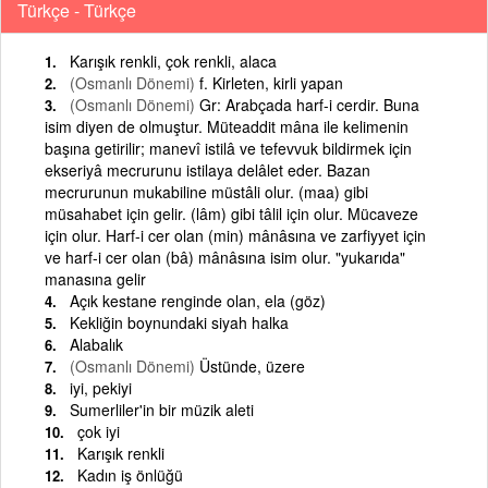
Türkçe - Türkçe
Karışık renkli, çok renkli, alaca
(Osmanlı Dönemi)
f. Kirleten, kirli yapan
(Osmanlı Dönemi)
Gr: Arabçada harf-i cerdir. Buna
isim diyen de olmuştur. Müteaddit mâna ile kelimenin
başına getirilir; manevî istilâ ve tefevvuk bildirmek için
ekseriyâ mecrurunu istilaya delâlet eder. Bazan
mecrurunun mukabiline müstâli olur. (maa) gibi
müsahabet için gelir. (lâm) gibi tâlil için olur. Mücaveze
için olur. Harf-i cer olan (min) mânâsına ve zarfiyyet için
ve harf-i cer olan (bâ) mânâsına isim olur. "yukarıda"
manasına gelir
Açık kestane renginde olan, ela (göz)
Kekliğin boynundaki siyah halka
Alabalık
(Osmanlı Dönemi)
Üstünde, üzere
iyi, pekiyi
Sumerliler'in bir müzik aleti
çok iyi
Karışık renkli
Kadın iş önlüğü