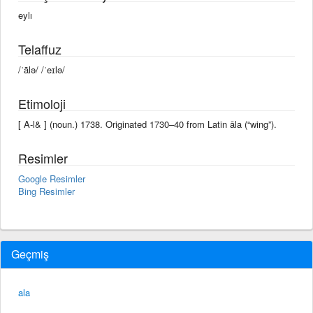
eylı
Telaffuz
/ˈālə/ /ˈeɪlə/
Etimoloji
[ A-l& ] (noun.) 1738. Originated 1730–40 from Latin āla (“wing”).
Resimler
Google Resimler
Bing Resimler
Geçmiş
ala