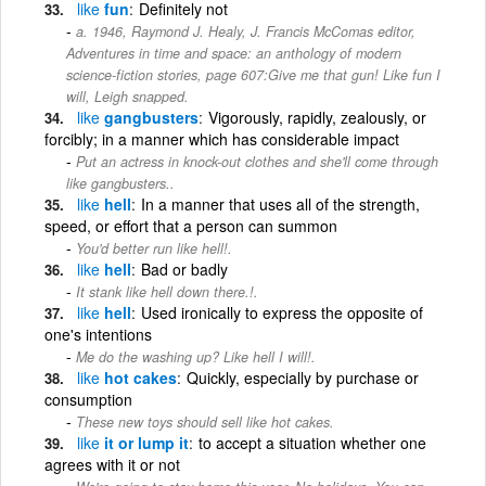
like
fun
Definitely not
a. 1946, Raymond J. Healy, J. Francis McComas editor,
Adventures in time and space: an anthology of modern
science-fiction stories‎, page 607:Give me that gun! Like fun I
will, Leigh snapped.
like
gangbusters
Vigorously, rapidly, zealously, or
forcibly; in a manner which has considerable impact
Put an actress in knock-out clothes and she'll come through
like gangbusters..
like
hell
In a manner that uses all of the strength,
speed, or effort that a person can summon
You'd better run like hell!.
like
hell
Bad or badly
It stank like hell down there.!.
like
hell
Used ironically to express the opposite of
one's intentions
Me do the washing up? Like hell I will!.
like
hot cakes
Quickly, especially by purchase or
consumption
These new toys should sell like hot cakes.
like
it or lump it
to accept a situation whether one
agrees with it or not