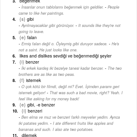
beğenmek
-
İnsanlar onun tablolarını beğenmek için geldiler.
People
came to like her paintings.
{s}
gibi
-
Ayrılmayacaklar gibi görünüyor.
It sounds like they're not
going to leave.
{e}
falan
-
Ermiş falan değil o. Öyleymiş gibi duruyor sadece.
He's
not a saint. He just looks like one.
likes and dislikes sevdiği ve beğenmediği şeyler
{i}
benzer
-
İki erkek kardeş iki bezelye tanesi kadar benzer.
The two
brothers are as like as two peas.
{f}
istemek
O çok kötü bir filmdi, değil mi? Evet. İçimden paramı geri
-
istemek geliyor!
That was such a bad movie, right? Yeah. I
feel like asking for my money back!
{e}
gibi, -e benzer
{i}
benzeri
Ben elma ve muz ve benzeri farklı meyveler yedim. Ayrıca
-
iki patates yedim.
I ate different fruits like apples and
bananas and such. I also ate two potatoes.
dilemek