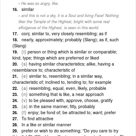
He was so angry, like.
similar
and this is not a sky, it is a Soul and living Face! Nothing
liker the Temple of the Highest, bright with some real
effulgence of the Highest, is seen in this world.
conj. similar to, very closely resembling; as if
nearly, approximately; probably (Slang); as if, such
(Slang)
{i}
person or thing which is similar or comparable;
kind, type; things which are preferred or liked
{s}
having similar characteristics; alike, having a
resemblance to; characteristic of
{e}
similar to, resembling; in a similar way,
characteristic of; inclined to, tending to; for example
{a}
resembling, equal, even, likely, probable
{n}
something that is like, a near approach
{v}
to be pleased with, approve, choose, gratify
{a}
in the same manner, fitly, probably
{f}
enjoy; be fond of; be attracted to; want; prefer
To find attractive
In a like or similar manner
prefer or wish to do something; "Do you care to try