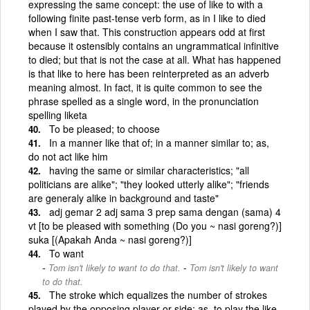
expressing the same concept: the use of like to with a
following finite past-tense verb form, as in I like to died
when I saw that. This construction appears odd at first
because it ostensibly contains an ungrammatical infinitive
to died; but that is not the case at all. What has happened
is that like to here has been reinterpreted as an adverb
meaning almost. In fact, it is quite common to see the
phrase spelled as a single word, in the pronunciation
spelling liketa
To be pleased; to choose
In a manner like that of; in a manner similar to; as,
do not act like him
having the same or similar characteristics; "all
politicians are alike"; "they looked utterly alike"; "friends
are generaly alike in background and taste"
adj gemar 2 adj sama 3 prep sama dengan (sama) 4
vt [to be pleased with something (Do you ~ nasi goreng?)]
suka [(Apakah Anda ~ nasi goreng?)]
To want
-
Tom isn't likely to want to do that.
Tom isn't likely to want
to do that.
The stroke which equalizes the number of strokes
played by the opposing player or side; as, to play the like