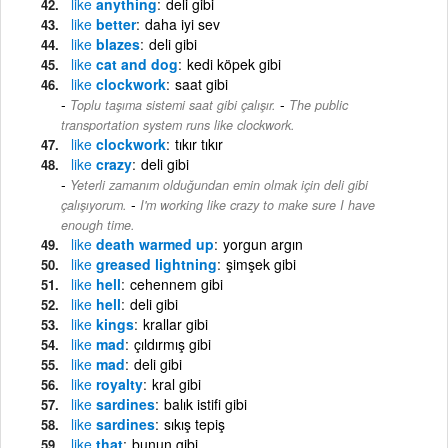
like
anything
deli gibi
like
better
daha iyi sev
like
blazes
deli gibi
like
cat and dog
kedi köpek gibi
like
clockwork
saat gibi
-
Toplu taşıma sistemi saat gibi çalışır.
The public
transportation system runs like clockwork.
like
clockwork
tıkır tıkır
like
crazy
deli gibi
Yeterli zamanım olduğundan emin olmak için deli gibi
-
çalışıyorum.
I'm working like crazy to make sure I have
enough time.
like
death warmed up
yorgun argın
like
greased lightning
şimşek gibi
like
hell
cehennem gibi
like
hell
deli gibi
like
kings
krallar gibi
like
mad
çıldırmış gibi
like
mad
deli gibi
like
royalty
kral gibi
like
sardines
balık istifi gibi
like
sardines
sıkış tepiş
like
that
bunun gibi