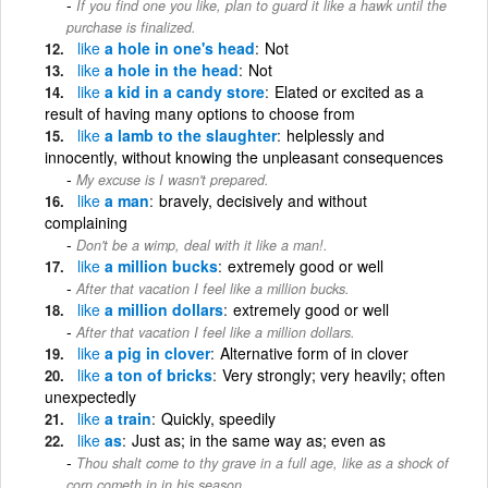
If you find one you like, plan to guard it like a hawk until the
purchase is finalized.
like
a hole in one's head
Not
like
a hole in the head
Not
like
a kid in a candy store
Elated or excited as a
result of having many options to choose from
like
a lamb to the slaughter
helplessly and
innocently, without knowing the unpleasant consequences
My excuse is I wasn't prepared.
like
a man
bravely, decisively and without
complaining
Don't be a wimp, deal with it like a man!.
like
a million bucks
extremely good or well
After that vacation I feel like a million bucks.
like
a million dollars
extremely good or well
After that vacation I feel like a million dollars.
like
a pig in clover
Alternative form of in clover
like
a ton of bricks
Very strongly; very heavily; often
unexpectedly
like
a train
Quickly, speedily
like
as
Just as; in the same way as; even as
Thou shalt come to thy grave in a full age, like as a shock of
corn cometh in in his season.