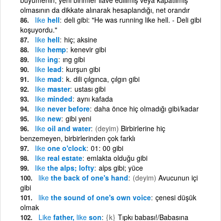
olmasının da dikkate alınarak hesaplandığı, net orandır
like
hell
deli gibi: "He was running like hell. - Deli gibi
koşuyordu."
like
hell
hiç; aksine
like
hemp
kenevir gibi
like
ing
ıng gibi
like
lead
kurşun gibi
like
mad
k. dili çılgınca, çılgın gibi
like
master
ustası gibi
like
minded
aynı kafada
like
never before
daha önce hiç olmadığı gibi/kadar
like
new
gibi yeni
like
oil and water
(deyim)
Birbirlerine hiç
benzemeyen, birbirlerinden çok farklı
like
one o'clock
01: 00 gibi
like
real estate
emlakta olduğu gibi
like
the alps; lofty
alps gibi; yüce
like
the back of one's hand
(deyim)
Avucunun içi
gibi
like
the sound of one's own voice
çenesi düşük
olmak
Like
father,
like
son
{k}
Tıpkı babası!/Babasına