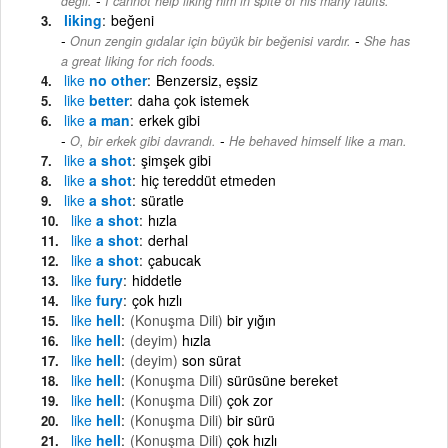
değil.
I cannot help liking him in spite of his many faults.
liking
beğeni
-
Onun zengin gıdalar için büyük bir beğenisi vardır.
She has
a great liking for rich foods.
like
no other
Benzersiz, eşsiz
like
better
daha çok istemek
like
a man
erkek gibi
-
O, bir erkek gibi davrandı.
He behaved himself like a man.
like
a shot
şimşek gibi
like
a shot
hiç tereddüt etmeden
like
a shot
süratle
like
a shot
hızla
like
a shot
derhal
like
a shot
çabucak
like
fury
hiddetle
like
fury
çok hızlı
like
hell
(Konuşma Dili)
bir yığın
like
hell
(deyim)
hızla
like
hell
(deyim)
son sürat
like
hell
(Konuşma Dili)
sürüsüne bereket
like
hell
(Konuşma Dili)
çok zor
like
hell
(Konuşma Dili)
bir sürü
like
hell
(Konuşma Dili)
çok hızlı