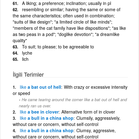
A liking; a preference; inclination; usually in pl
resembling or similar; having the same or some of
the same characteristics; often used in combination;
"suits of like design"; "a limited circle of like minds";
"members of the cat family have like dispositions"; "as like
as two peas in a pod"; "doglike devotion"; "a dreamlike
quality"
To suit; to please; to be agreeable to
lyche
lich
İlgili Terimler
like
a bat out of hell
With crazy or excessive intensity
or speed
He came tearing around the corner like a bat out of hell and
nearly ran us over.
like
a bee in clover
Alternative form of in clover
like
a bull in a china shop
Clumsily, aggressively,
without care or concern, without self-control
like
a bull in a china shop
Clumsy, aggressive,
without care or concern, without self-control