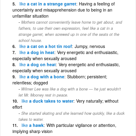
like
a cat in a strange garret
Having a feeling of
uncertainty and misapprehension due to being in an
unfamiliar situation
Mothers cannot conveniently leave home to get about, and
fathers, to use their own expression, feel like a cat in a
strange garret, when screwed up in one of the seats ot the
school house.
like
a cat on a hot tin roof
Jumpy, nervous
like
a dog in heat
Very energetic and enthusiastic,
especially when sexually aroused
like
a dog on heat
Very energetic and enthusiastic,
especially when sexually aroused
like
a dog with a bone
Stubborn; persistent;
relentless; dogged
Wilmer Lee was like a dog with a bone — he just wouldn't
let Mr. Mooney rest in peace.
like
a duck takes to water
Very naturally; without
effort
She started skating and she learned how quickly, like a duck
takes to water.
like
a hawk
With particular vigilance or attention,
implying sharp vision