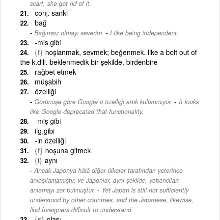
scarf, she got rid of it.
conj. sanki
bağ
-
Bağımsız olmayı severim.
I like being independent.
-mis gibi
{f}
hoşlanmak, sevmek; beğenmek. like a bolt out of
the k.dili. beklenmedik bir şekilde, birdenbire
rağbet etmek
müşabih
özelliği
-
Görünüşe göre Google o özelliği artık kullanmıyor.
It looks
like Google deprecated that functionality.
-miş gibi
ilg.gibi
-in özelliği
{f}
hoşuna gitmek
{i}
aynı
Ancak Japonya hâlâ diğer ülkeler tarafından yeterince
anlaşılamamıştır, ve Japonlar, aynı şekilde, yabancıları
-
anlamayı zor bulmuştur.
Yet Japan is still not sufficiently
understood by other countries, and the Japanese, likewise,
find foreigners difficult to understand.
{s}
olası