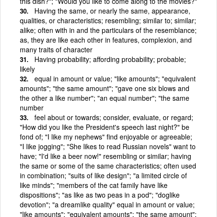
this dish?"; "Would you like to come along to the movies?"
Having the same, or nearly the same, appearance,
qualities, or characteristics; resembling; similar to; similar;
alike; often with in and the particulars of the resemblance;
as, they are like each other in features, complexion, and
many traits of character
Having probability; affording probability; probable;
likely
equal in amount or value; "like amounts"; "equivalent
amounts"; "the same amount"; "gave one six blows and
the other a like number"; "an equal number"; "the same
number
feel about or towards; consider, evaluate, or regard;
"How did you like the President's speech last night?" be
fond of; "I like my nephews" find enjoyable or agreeable;
"I like jogging"; "She likes to read Russian novels" want to
have; "I'd like a beer now!" resembling or similar; having
the same or some of the same characteristics; often used
in combination; "suits of like design"; "a limited circle of
like minds"; "members of the cat family have like
dispositions"; "as like as two peas in a pod"; "doglike
devotion"; "a dreamlike quality" equal in amount or value;
"like amounts"; "equivalent amounts"; "the same amount";