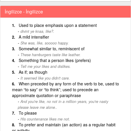
İngilizce - İngilizce
Used to place emphasis upon a statement
divint ye knaa, like?.
A mild intensifier
She was, like, sooooo happy.
Somewhat similar to, reminiscent of
These hamburgers taste like leather.
Something that a person likes (prefers)
Tell me your likes and dislikes.
As if; as though
It seemed like you didn't care.
When preceded by any form of the verb to be, used to
mean “to say” or “to think”; used to precede an
approximate quotation or paraphrase
And you're like, no not in a million years, you're nasty
please leave me alone..
To please
His countenance likes me not.
To prefer and maintain (an action) as a regular habit
or activity