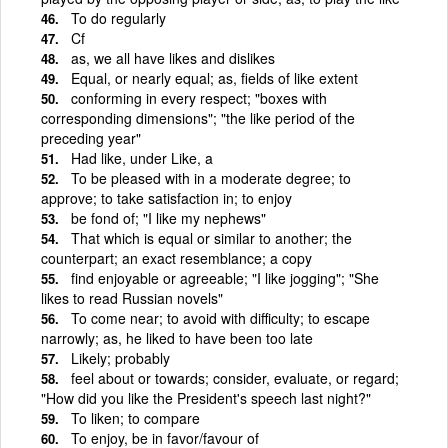
To do regularly
Cf
as, we all have likes and dislikes
Equal, or nearly equal; as, fields of like extent
conforming in every respect; "boxes with
corresponding dimensions"; "the like period of the
preceding year"
Had like, under Like, a
To be pleased with in a moderate degree; to
approve; to take satisfaction in; to enjoy
be fond of; "I like my nephews"
That which is equal or similar to another; the
counterpart; an exact resemblance; a copy
find enjoyable or agreeable; "I like jogging"; "She
likes to read Russian novels"
To come near; to avoid with difficulty; to escape
narrowly; as, he liked to have been too late
Likely; probably
feel about or towards; consider, evaluate, or regard;
"How did you like the President's speech last night?"
To liken; to compare
To enjoy, be in favor/favour of