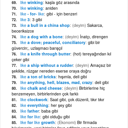
like
winking
kaşla göz arasında
like
winking
aniden
like
- for-
like
gibi - için benzeri
like
3
3 gibi
like
a bull in a china shop
(deyim)
Sakarca,
beceriksizce
like
a dog with a bone
(deyim)
İnatçı, direngen
like
a dove; peaceful, conciliatory
gibi bir
güvercin;, uzlaşmacı barışçıl
like
a knife through butter
(hot) tereyağından kıl
çeker gibi
like
a ship without a rudder
(deyim)
Amaçsız bir
şekilde, rüzgar nereden eserse oraya doğru
like
a ton of bricks
hışımla, deli gibi
like
anything, hell, blazes, mad, crazy
deli gibi
like
chalk and cheese
(deyim)
Birbirlerine hiç
benzemeyen, birbirlerinden çok farklı
like
clockwork
Saat gibi, çok düzenli, tıkır tıkır
like
everything
her şey gibi
like
father
baba gibi
like
for
like
gibi olduğu gibi
like
for
like
growth
(Ekonomi)
Bir firmada
büyümenin, yeni birimler ilave edilimiş veya kapatılmış