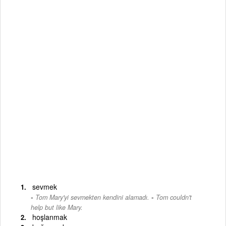
sevmek
-
Tom Mary'yi sevmekten kendini alamadı.
Tom couldn't
help but like Mary.
hoşlanmak