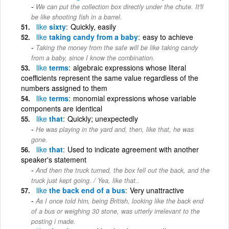
We can put the collection box directly under the chute. It'll
be like shooting fish in a barrel.
like
sixty
Quickly, easily
like
taking candy from a baby
easy to achieve
Taking the money from the safe will be like taking candy
from a baby, since I know the combination.
like
terms
algebraic expressions whose literal
coefficients represent the same value regardless of the
numbers assigned to them
like
terms
monomial expressions whose variable
components are identical
like
that
Quickly; unexpectedly
He was playing in the yard and, then, like that, he was
gone.
like
that
Used to indicate agreement with another
speaker's statement
And then the truck turned, the box fell out the back, and the
truck just kept going. / Yea, like that..
like
the back end of a bus
Very unattractive
As I once told him, being British, looking like the back end
of a bus or weighing 30 stone, was utterly irrelevant to the
posting i made.