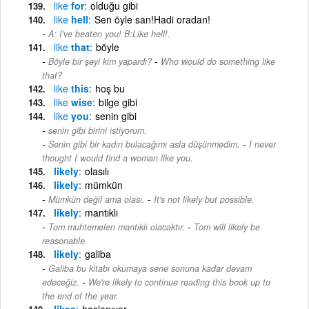
like
for
olduğu gibi
like
hell
Sen öyle san!Hadi oradan!
A: I've beaten you! B:Like hell!.
like
that
böyle
-
Böyle bir şeyi kim yapardı?
Who would do something like
that?
like
this
hoş bu
like
wise
bilge gibi
like
you
senin gibi
senin gibi birini istiyorum.
-
Senin gibi bir kadın bulacağımı asla düşünmedim.
I never
thought I would find a woman like you.
likely
olasılı
likely
mümkün
-
Mümkün değil ama olası.
It's not likely but possible.
likely
mantıklı
-
Tom muhtemelen mantıklı olacaktır.
Tom will likely be
reasonable.
likely
galiba
Galiba bu kitabı okumaya sene sonuna kadar devam
-
edeceğiz.
We're likely to continue reading this book up to
the end of the year.
likes
hoşlanıyor