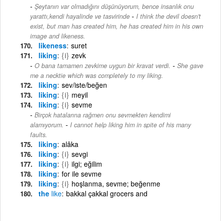
Şeytanın var olmadığını düşünüyorum, bence insanlık onu
-
yarattı,kendi hayalinde ve tasvirinde
I think the devil doesn't
exist, but man has created him, he has created him in his own
image and likeness.
likeness
suret
liking
{i}
zevk
-
O bana tamamen zevkime uygun bir kravat verdi.
She gave
me a necktie which was completely to my liking.
liking
sev/iste/beğen
liking
{i}
meyil
liking
{i}
sevme
Birçok hatalarına rağmen onu sevmekten kendimi
-
alamıyorum.
I cannot help liking him in spite of his many
faults.
liking
alâka
liking
{i}
sevgi
liking
{i}
ilgi; eğilim
liking
for ile sevme
liking
{i}
hoşlanma, sevme; beğenme
the
like
bakkal çakkal grocers and