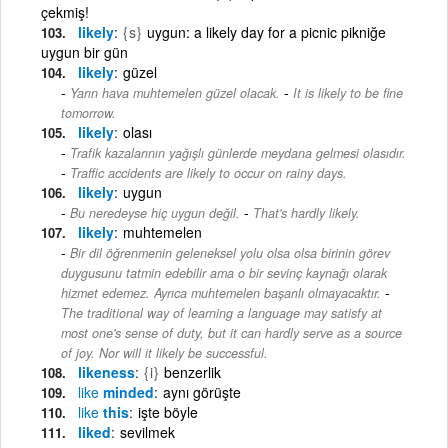
çekmiş!
likely
{s}
uygun: a likely day for a picnic pikniğe
uygun bir gün
likely
güzel
-
Yarın hava muhtemelen güzel olacak.
It is likely to be fine
tomorrow.
likely
olası
Trafik kazalarının yağışlı günlerde meydana gelmesi olasıdır.
-
Traffic accidents are likely to occur on rainy days.
likely
uygun
-
Bu neredeyse hiç uygun değil.
That's hardly likely.
likely
muhtemelen
Bir dil öğrenmenin geleneksel yolu olsa olsa birinin görev
duygusunu tatmin edebilir ama o bir sevinç kaynağı olarak
-
hizmet edemez. Ayrıca muhtemelen başarılı olmayacaktır.
The traditional way of learning a language may satisfy at
most one's sense of duty, but it can hardly serve as a source
of joy. Nor will it likely be successful.
likeness
{i}
benzerlik
like
minded
aynı görüşte
like
this
işte böyle
liked
sevilmek