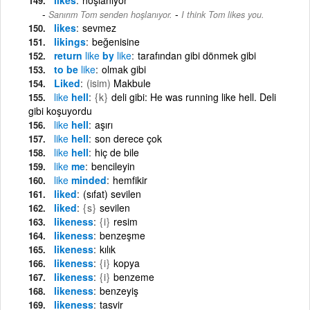
-
Sanırım Tom senden hoşlanıyor.
I think Tom likes you.
likes
sevmez
likings
beğenisine
return
like
by
like
tarafından gibi dönmek gibi
to be
like
olmak gibi
Liked
(isim)
Makbule
like
hell
{k}
deli gibi: He was running like hell. Deli
gibi koşuyordu
like
hell
aşırı
like
hell
son derece çok
like
hell
hiç de bile
like
me
bencileyin
like
minded
hemfikir
liked
(sıfat) sevilen
liked
{s}
sevilen
likeness
{i}
resim
likeness
benzeşme
likeness
kılık
likeness
{i}
kopya
likeness
{i}
benzeme
likeness
benzeyiş
likeness
tasvir