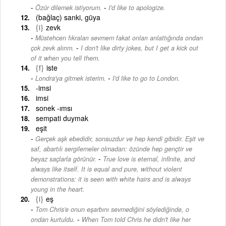
-
Özür dilemek istiyorum.
I'd like to apologize.
(bağlaç) sanki, güya
{i}
zevk
Müstehcen fıkraları sevmem fakat onları anlattığında ondan
-
çok zevk alırım.
I don't like dirty jokes, but I get a kick out
of it when you tell them.
{f}
iste
-
Londra'ya gitmek isterim.
I'd like to go to London.
-imsi
imsi
sonek -ımsı
sempati duymak
eşit
Gerçek aşk ebedidir, sonsuzdur ve hep kendi gibidir. Eşit ve
saf, abartılı sergilemeler olmadan: özünde hep gençtir ve
-
beyaz saçlarla görünür.
True love is eternal, infinite, and
always like itself. It is equal and pure, without violent
demonstrations: it is seen with white hairs and is always
young in the heart.
{i}
eş
Tom Chris'e onun eşarbını sevmediğini söylediğinde, o
-
ondan kurtuldu.
When Tom told Chris he didn't like her