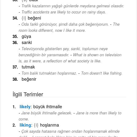
Trafik kazalarının yağışlı günlerde meydana gelmesi olasıdır.
-
Traffic accidents are likely to occur on rainy days.
{i}
beğeni
-
Oda farklı görünüyor, şimdi daha çok beğeniyorum.
The
room looks different, now I like it more.
güya
sanki
Televizyonda gösterilen şey, sanki, toplumun neye
-
benzediğinin bir yansımasıdır.
What is shown on television
is, as it were, a reflection of what society is like.
tutmak
-
Tom balık tutmaktan hoşlanmaz.
Tom doesn't like fishing.
beğenir
İlgili Terimler
likely
büyük ihtimalle
-
Jane büyük ihtimalle gelecek.
Jane is more than likely to
come.
liking
{i}
hoşlanma
Çok sayıda hatasına rağmen ondan hoşlanmamak elimde
-