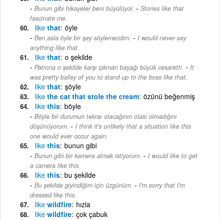
-
Bunun gibi hikayeler beni büyülüyor.
Stories like that
fascinate me.
like
that
öyle
-
Ben asla öyle bir şey söylemezdim.
I would never say
anything like that.
like
that
o şekilde
-
Patrona o şekilde karşı çıkman bayağı büyük cesaretti.
It
was pretty ballsy of you to stand up to the boss like that.
like
that
şöyle
like
the cat that stole the cream
özünü beğenmiş
like
this
böyle
Böyle bir durumun tekrar olacağının olası olmadığını
-
düşünüyorum.
I think it's unlikely that a situation like this
one would ever occur again.
like
this
bunun gibi
-
Bunun gibi bir kamera almak istiyorum.
I would like to get
a camera like this.
like
this
bu şekilde
-
Bu şekilde giyindiğim için üzgünüm.
I'm sorry that I'm
dressed like this.
like
wildfire
hızla
like
wildfire
çok çabuk