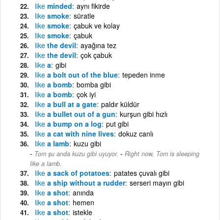
like
minded
aynı fikirde
like
smoke
süratle
like
smoke
çabuk ve kolay
like
smoke
çabuk
like
the devil
ayağına tez
like
the devil
çok çabuk
like
a
gibi
like
a bolt out of the blue
tepeden inme
like
a bomb
bomba gibi
like
a bomb
çok iyi
like
a bull at a gate
paldır küldür
like
a bullet out of a gun
kurşun gibi hızlı
like
a bump on a log
put gibi
like
a cat with nine lives
dokuz canlı
like
a lamb
kuzu gibi
-
Tom şu anda kuzu gibi uyuyor.
Right now, Tom is sleeping
like a lamb.
like
a sack of potatoes
patates çuvalı gibi
like
a ship without a rudder
serseri mayın gibi
like
a shot
anında
like
a shot
hemen
like
a shot
istekle