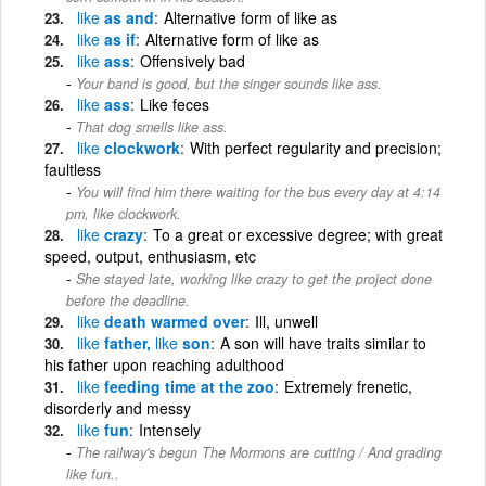
like
as and
Alternative form of like as
like
as if
Alternative form of like as
like
ass
Offensively bad
Your band is good, but the singer sounds like ass.
like
ass
Like feces
That dog smells like ass.
like
clockwork
With perfect regularity and precision;
faultless
You will find him there waiting for the bus every day at 4:14
pm, like clockwork.
like
crazy
To a great or excessive degree; with great
speed, output, enthusiasm, etc
She stayed late, working like crazy to get the project done
before the deadline.
like
death warmed over
Ill, unwell
like
father,
like
son
A son will have traits similar to
his father upon reaching adulthood
like
feeding time at the zoo
Extremely frenetic,
disorderly and messy
like
fun
Intensely
The railway's begun The Mormons are cutting / And grading
like fun..