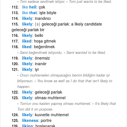
-
Tom sadece sevilmek istiyor.
Tom just wants to be liked.
like
hell
çok
like
that
işte böyle
likely
inandırıcı
likely
{s}
geleceği parlak: a likely candidate
geleceği parlak bir
likely
belki
liked
hoşa gitmek
liked
beğenilmek
-
Sami beğenilmek istiyordu.
Sami wanted to be liked.
likely
önemsiz
likely
inanılır
likely
iyi
Onun muhtemelen olmayacağını benim bildiğim kadar iyi
-
biliyorsun.
You know as well as I do that that isn't likely to
happen.
likely
geleceği parlak
likely
olması muhtemel
-
Tom'un onu kasten yapmış olması muhtemel.
It's likely that
Tom did it on purpose.
likely
kuvvetle muhtemel
likeness
portre
liking
hoşlanarak