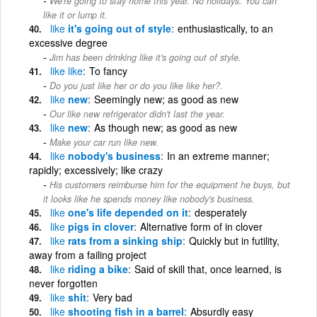
We're going to stay home this year. No holidays. You can
like it or lump it.
like
it's going out of style
enthusiastically, to an
excessive degree
Jim has been drinking like it's going out of style.
like
like
To fancy
Do you just like her or do you like like her?.
like
new
Seemingly new; as good as new
Our like new refrigerator didn't last the year.
like
new
As though new; as good as new
Make your car run like new.
like
nobody's business
In an extreme manner;
rapidly; excessively; like crazy
His customers reimburse him for the equipment he buys, but
it looks like he spends money like nobody's business.
like
one's life depended on it
desperately
like
pigs in clover
Alternative form of in clover
like
rats from a sinking ship
Quickly but in futility,
away from a failing project
like
riding a bike
Said of skill that, once learned, is
never forgotten
like
shit
Very bad
like
shooting fish in a barrel
Absurdly easy