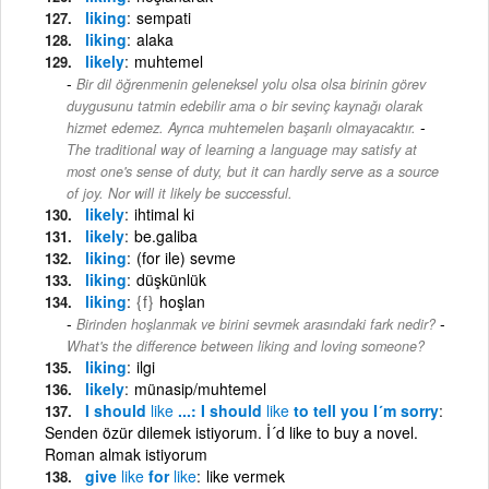
liking
sempati
liking
alaka
likely
muhtemel
Bir dil öğrenmenin geleneksel yolu olsa olsa birinin görev
duygusunu tatmin edebilir ama o bir sevinç kaynağı olarak
-
hizmet edemez. Ayrıca muhtemelen başarılı olmayacaktır.
The traditional way of learning a language may satisfy at
most one's sense of duty, but it can hardly serve as a source
of joy. Nor will it likely be successful.
likely
ihtimal ki
likely
be.galiba
liking
(for ile) sevme
liking
düşkünlük
liking
{f}
hoşlan
-
Birinden hoşlanmak ve birini sevmek arasındaki fark nedir?
What's the difference between liking and loving someone?
liking
ilgi
likely
münasip/muhtemel
I should
like
...: I should
like
to tell you I´m sorry
Senden özür dilemek istiyorum. İ´d like to buy a novel.
Roman almak istiyorum
give
like
for
like
like vermek