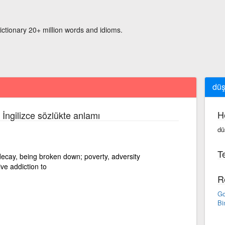
ictionary 20+ million words and idioms.
düş
H
 İngilizce sözlükte anlamı
dü
Te
decay, being broken down; poverty, adversity
ve addiction to
R
Go
Bi