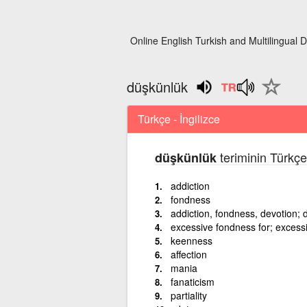
Online English Turkish and Multilingual D
düşkünlük
Türkçe - İngilizce
teriminin Türkçe
düşkünlük
addiction
fondness
addiction, fondness, devotion; 
excessive fondness for; excessi
keenness
affection
mania
fanaticism
partiality