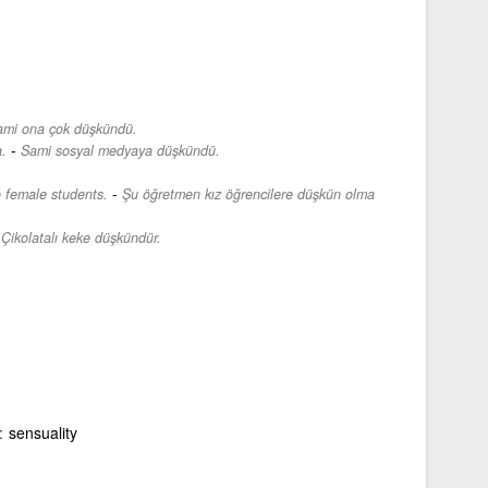
ami ona çok düşkündü.
-
.
Sami sosyal medyaya düşkündü.
-
o female students.
Şu öğretmen kız öğrencilere düşkün olma
-
Çikolatalı keke düşkündür.
sensuality