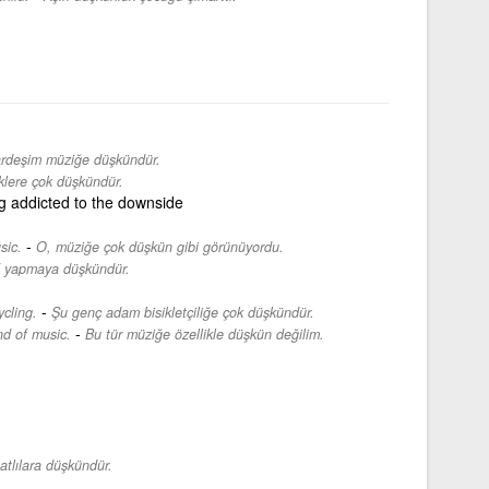
ardeşim müziğe düşkündür.
klere çok düşkündür.
g addicted to the downside
-
sic.
O, müziğe çok düşkün gibi görünüyordu.
f yapmaya düşkündür.
-
cling.
Şu genç adam bisikletçiliğe çok düşkündür.
-
nd of music.
Bu tür müziğe özellikle düşkün değilim.
atlılara düşkündür.