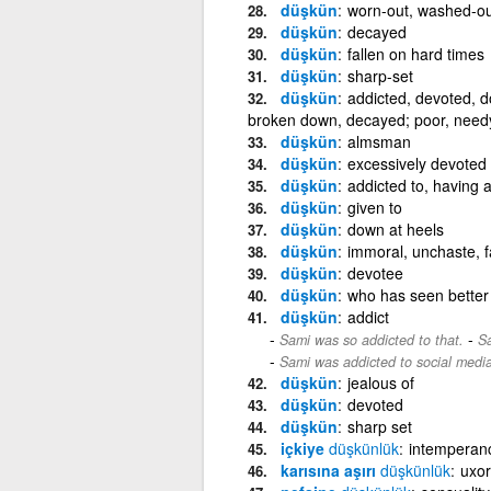
düşkün
worn-out, washed-out
düşkün
decayed
düşkün
fallen on hard times
düşkün
sharp-set
düşkün
addicted, devoted, do
broken down, decayed; poor, needy;
düşkün
almsman
düşkün
excessively devoted 
düşkün
addicted to, having a
düşkün
given to
düşkün
down at heels
düşkün
immoral, unchaste, 
düşkün
devotee
düşkün
who has seen better
düşkün
addict
-
Sami was so addicted to that.
S
Sami was addicted to social media
düşkün
jealous of
düşkün
devoted
düşkün
sharp set
içkiye
düşkünlük
intemperan
karısına aşırı
düşkünlük
uxor