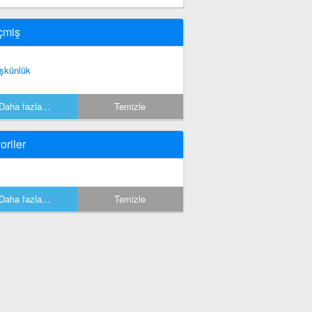
çmiş
şkünlük
Daha fazla...
Temizle
oriler
Daha fazla...
Temizle