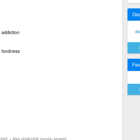
Ge
dü
 addiction
e fondness
Fav
-
hild.
Aşırı düşkünlük çocuğu şımarttı.