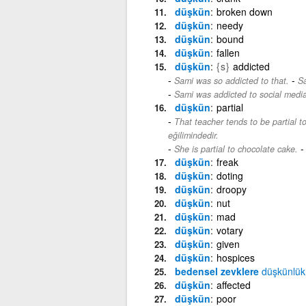
düşkün
broken down
düşkün
needy
düşkün
bound
düşkün
fallen
düşkün
{s}
addicted
-
Sami was so addicted to that.
S
Sami was addicted to social media
düşkün
partial
That teacher tends to be partial t
eğilimindedir.
She is partial to chocolate cake.
düşkün
freak
düşkün
doting
düşkün
droopy
düşkün
nut
düşkün
mad
düşkün
votary
düşkün
given
düşkün
hospices
bedensel zevklere
düşkünlük
düşkün
affected
düşkün
poor