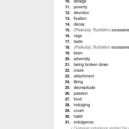
dotage
poverty
devotion
fixation
decay
(Pisikoloji, Ruhbilim)
excessive
rage
taste
(Pisikoloji, Ruhbilim)
excessiv
keen
adversity
being broken down
craze
attachment
liking
decrepitude
passion
fond
indulging
crush
habit
indulgence
Excessive indulgence spoiled the c