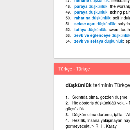
nefsine
düşkünlük
sensuality
paraya
düşkünlük
the worshi
paraya
düşkünlük
itching pa
rahatına
düşkünlük
self indu
sekse aşırı
düşkünlük
satyria
tatlıya
düşkünlük
sweet tooth
zevk ve eğlenceye
düşkünlü
zevk ve sefaya
düşkünlük
ep
Türkçe - Türkçe
teriminin Türkçe
düşkünlük
Sıkıntıda olma, gözden düşme
Hiç gösteriş düşkünlüğü yok."- 
güçsüzlük
Düşkün olma durumu, iptila: "Al
Rezillik, insana yakışmayan hay
görmeyecekti."- R. H. Karay