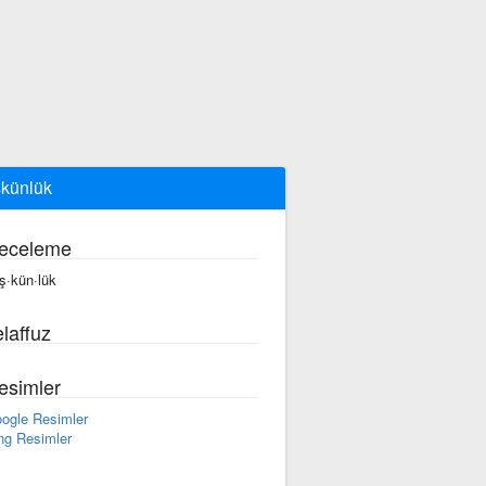
künlük
eceleme
ş·kün·lük
laffuz
esimler
ogle Resimler
ng Resimler