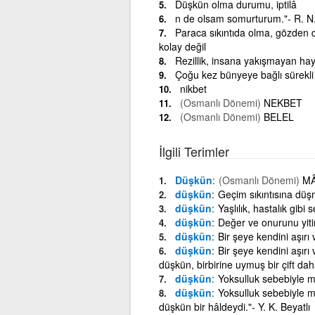
Düşkün olma durumu, iptilâ
n de olsam somurturum."- R. N
Paraca sıkıntıda olma, gözden 
kolay değil
Rezillik, insana yakışmayan hay
Çoğu kez bünyeye bağlı sürekli 
nikbet
(Osmanlı Dönemi)
NEKBET
(Osmanlı Dönemi)
BELEL
İlgili Terimler
Düşkün
(Osmanlı Dönemi)
MÂ
düşkün
Geçim sıkıntısına dü
düşkün
Yaşlılık, hastalık gibi
düşkün
Değer ve onurunu yiti
düşkün
Bir şeye kendini aşırı 
düşkün
Bir şeye kendini aşırı 
düşkün, birbirine uymuş bir çift d
düşkün
Yoksulluk sebebiyle mu
düşkün
Yoksulluk sebebiyle mut
düşkün bir hâldeydi."- Y. K. Beyatlı