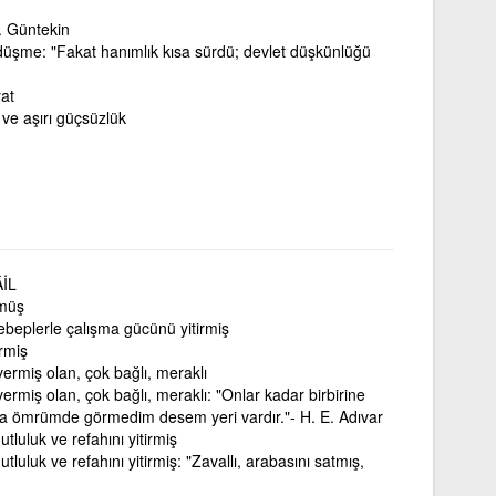
. Güntekin
düşme: "Fakat hanımlık kısa sürdü; devlet düşkünlüğü
at
ve aşırı güçsüzlük
İL
şmüş
 sebeplerle çalışma gücünü yitirmiş
rmiş
vermiş olan, çok bağlı, meraklı
vermiş olan, çok bağlı, meraklı: "Onlar kadar birbirine
aha ömrümde görmedim desem yeri vardır."- H. E. Adıvar
tluluk ve refahını yitirmiş
luluk ve refahını yitirmiş: "Zavallı, arabasını satmış,