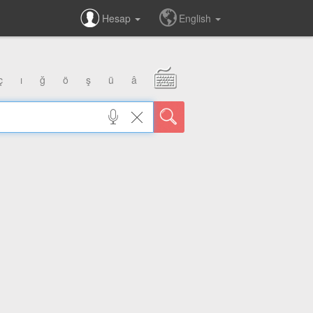
Hesap
English
ç
ı
ğ
ö
ş
ü
â