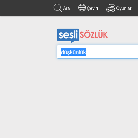
Ara
Çeviri
Oyunlar