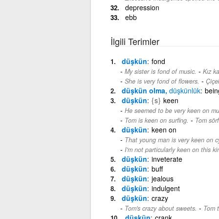
depression
ebb
İlgili Terimler
düşkün
fond
-
My sister is fond of music.
Kız k
-
She is very fond of flowers.
Çiçe
düşkün olma,
düşkünlük
bein
düşkün
{s}
keen
He seemed to be very keen on mu
-
Tom is keen on surfing.
Tom sör
düşkün
keen on
That young man is very keen on cy
I'm not particularly keen on this ki
düşkün
inveterate
düşkün
buff
düşkün
jealous
düşkün
indulgent
düşkün
crazy
-
Tom's crazy about sweets.
Tom t
düşkün
crank