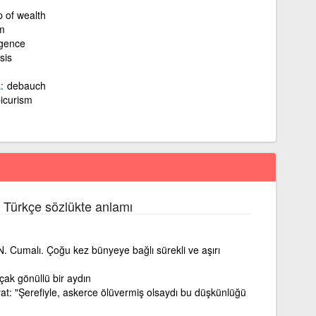
p of wealth
lm
lgence
sis
k
debauch
icurism
 Türkçe sözlükte anlamı
N. Cumalı. Çoğu kez bünyeye bağlı sürekli ve aşırı
çak gönüllü bir aydın
at: "Şerefiyle, askerce ölüvermiş olsaydı bu düşkünlüğü