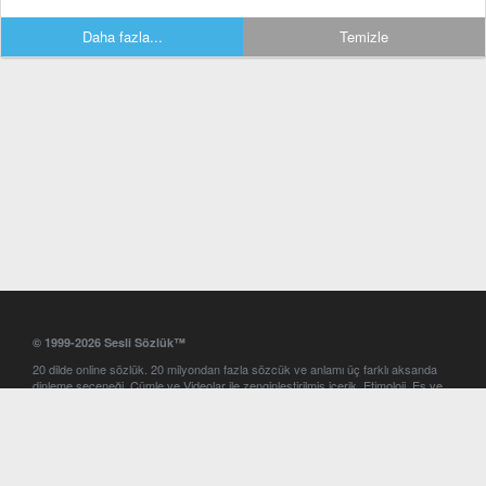
Daha fazla...
Temizle
© 1999-2026 Sesli Sözlük™
20 dilde online sözlük. 20 milyondan fazla sözcük ve anlamı üç farklı aksanda
dinleme seçeneği. Cümle ve Videolar ile zenginleştirilmiş içerik. Etimoloji, Eş ve
Zıt anlamlar, kelime okunuşları ve günün kelimesi. Yazım Türkçeleştirici ile hatalı
Türkçe metinleri düzeltme. iOS, Android ve Windows mobil platformlarda online
ve offline sözlük programları. Sesli Sözlük garantisinde Profesyonel çeviri
hizmetleri. İngilizce kelime haznenizi arttıracak kelime oyunları. Ayarlar
bölümünü kullarak çevirisini görmek istediğiniz sözlükleri seçme ve aynı
zamanda sözlüklerin gösterim sırasını ayarlama imkanı. Kelimelerin