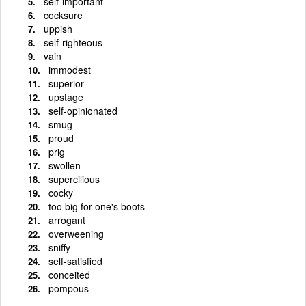
self-important
cocksure
uppish
self-righteous
vain
immodest
superior
upstage
self-opinionated
smug
proud
prig
swollen
supercilious
cocky
too big for one's boots
arrogant
overweening
sniffy
self-satisfied
conceited
pompous