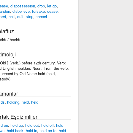
lease
,
dispossession
,
drop
,
let go
,
andon
,
disbelieve
,
forsake
,
cease
,
sert
,
halt
,
quit
,
stop
,
cancel
laffuz
hōld/ /ˈhoʊld/
imoloji
hOld ] (verb.) before 12th century. Verb:
d English healdan. Noun: From the verb,
fluenced by Old Norse hald (hold,
stody).
amanlar
lds
,
holding
,
held
,
held
rtak Eşdizimliler
ld on
,
hold up
,
hold out
,
hold off
,
hold
wn
,
hold back
,
hold in
,
hold on to
,
hold