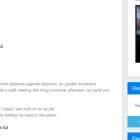
mü
sonel toplantısı yapmak istiyorum, bu yüzden konferans
Ge
hold a staff meeting first thing tomorrow afternoon, so could you
ho
-
I hope I can hold on to my job.
re holding my hand in the photo.
i tut
Fav