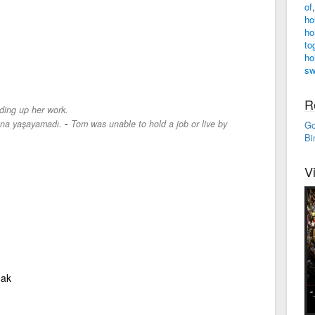
of
ho
ho
to
ho
sw
R
ding up her work.
-
ına yaşayamadı.
Tom was unable to hold a job or live by
Go
Bi
V
mak