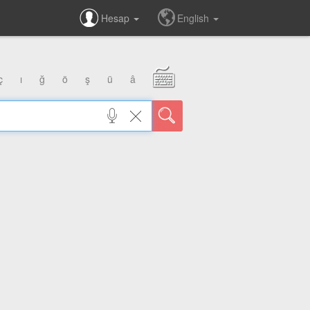
Hesap
English
ç
ı
ğ
ö
ş
ü
â