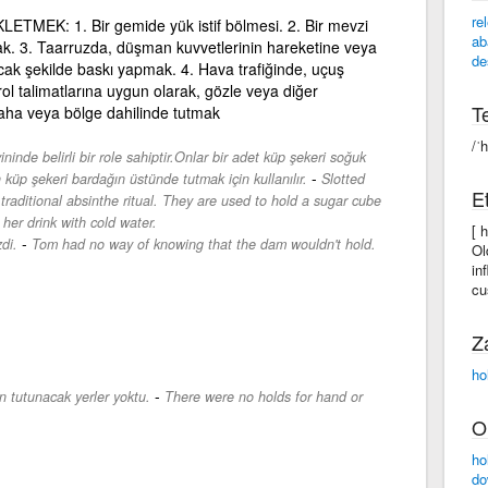
re
MEK: 1. Bir gemide yük istif bölmesi. 2. Bir mevzi
ab
k. 3. Taarruzda, düşman kuvvetlerinin hareketine veya
de
ak şekilde baskı yapmak. 4. Hava trafiğinde, uçuş
trol talimatlarına uygun olarak, gözle veya diğer
Te
r saha veya bölge dahilinde tutmak
/ˈ
ninde belirli bir role sahiptir.Onlar bir adet küp şekeri soğuk
-
n küp şekeri bardağın üstünde tutmak için kullanılır.
Slotted
Et
 traditional absinthe ritual. They are used to hold a sugar cube
 her drink with cold water.
[ 
-
di.
Tom had no way of knowing that the dam wouldn't hold.
Ol
in
cu
Z
ho
-
n tutunacak yerler yoktu.
There were no holds for hand or
O
ho
do