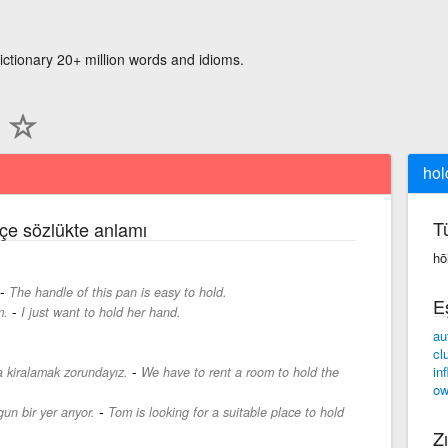
ictionary 20+ million words and idioms.
hol
T
kçe sözlükte anlamı
hō
-
The handle of this pan is easy to hold.
E
-
m.
I just want to hold her hand.
au
cl
-
in
da kiralamak zorundayız.
We have to rent a room to hold the
ow
-
un bir yer arıyor.
Tom is looking for a suitable place to hold
Zı