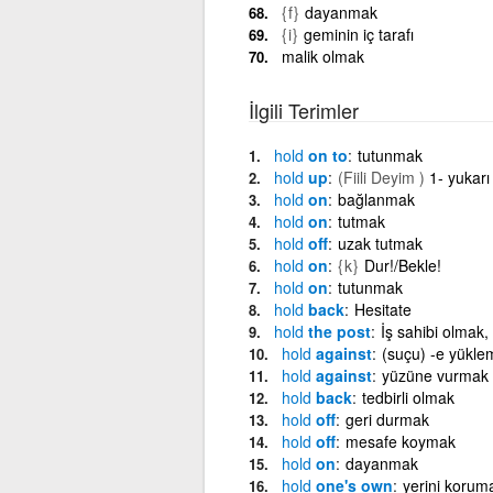
{f}
dayanmak
{i}
geminin iç tarafı
malik olmak
İlgili Terimler
hold
on to
tutunmak
hold
up
(Fiili Deyim )
1- yukarı
hold
on
bağlanmak
hold
on
tutmak
hold
off
uzak tutmak
hold
on
{k}
Dur!/Bekle!
hold
on
tutunmak
hold
back
Hesitate
hold
the post
İş sahibi olmak,
hold
against
(suçu) -e yükle
hold
against
yüzüne vurmak
hold
back
tedbirli olmak
hold
off
geri durmak
hold
off
mesafe koymak
hold
on
dayanmak
hold
one's own
yerini korum