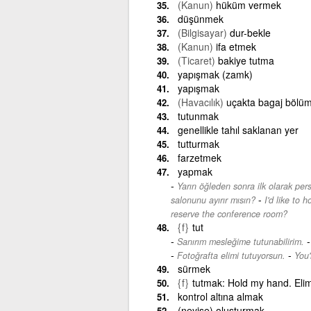
(Kanun)
hüküm vermek
düşünmek
(Bilgisayar)
dur-bekle
(Kanun)
ifa etmek
(Ticaret)
bakiye tutma
yapışmak (zamk)
yapışmak
(Havacılık)
uçakta bagaj bölü
tutunmak
genellikle tahıl saklanan yer
tutturmak
farzetmek
yapmak
Yarın öğleden sonra ilk olarak per
-
salonunu ayırır mısın?
I'd like to 
reserve the conference room?
{f}
tut
Sanırım mesleğime tutunabilirim.
-
Fotoğrafta elimi tutuyorsun.
You'
sürmek
{f}
tutmak: Hold my hand. Elim
kontrol altına almak
(neyise) oluşturmak