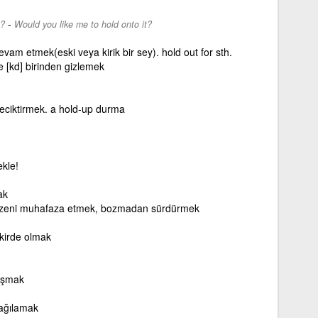
-
n?
Would you like me to hold onto it?
vam etmek(eski veya kirik bir sey). hold out for sth.
 [kd] birinden gizlemek
ciktirmek. a hold-up durma
ekle!
ak
düzeni muhafaza etmek, bozmadan sürdürmek
ikirde olmak
uşmak
ağılamak