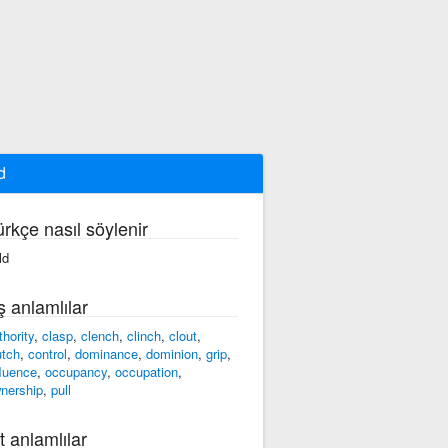
d
ürkçe nasıl söylenir
ld
ş anlamlılar
thority
,
clasp
,
clench
,
clinch
,
clout
,
utch
,
control
,
dominance
,
dominion
,
grip
,
fluence
,
occupancy
,
occupation
,
nership
,
pull
t anlamlılar