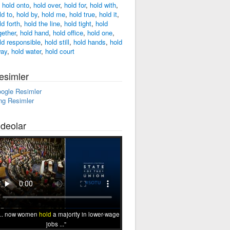
,
hold onto
,
hold over
,
hold for
,
hold with
,
ld to
,
hold by
,
hold me
,
hold true
,
hold it
,
ld forth
,
hold the line
,
hold tight
,
hold
gether
,
hold hand
,
hold office
,
hold one
,
ld responsible
,
hold still
,
hold hands
,
hold
ay
,
hold water
,
hold court
esimler
ogle Resimler
ng Resimler
ideolar
... now women
hold
a majority in lower-wage
jobs ...