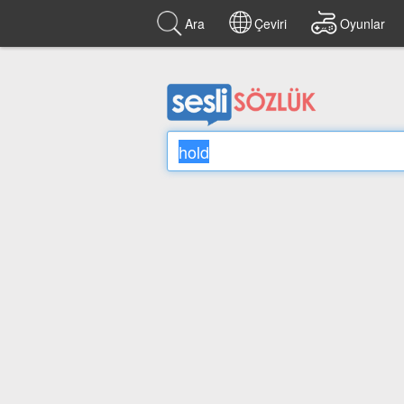
Ara
Çeviri
Oyunlar