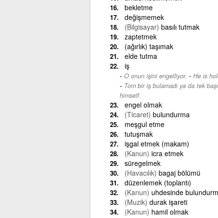
bekletme
değişmemek
(Bilgisayar)
basılı tutmak
zaptetmek
(ağırlık) taşımak
elde tutma
iş
-
O onun işini engelliyor.
He is hol
Tom bir iş bulamadı ya da tek baş
himself.
engel olmak
(Ticaret)
bulundurma
meşgul etme
tutuşmak
işgal etmek (makam)
(Kanun)
icra etmek
süregelmek
(Havacılık)
bagaj bölümü
düzenlemek (toplantı)
(Kanun)
uhdesinde bulundur
(Muzik)
durak işareti
(Kanun)
hamil olmak