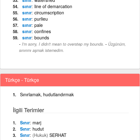
sınır
line of demarcation
sınır
circumscription
sınır
purlieu
sınır
pale
sınır
confines
sınır
bounds
-
I'm sorry, I didn't mean to overstep my bounds.
Üzgünüm,
sınırımı aşmak istemedim.
Türkçe - Türkçe
Sınırlamak, hudutlandırmak
İlgili Terimler
Sınır
marj
Sınır
hudut
Sınır
(Hukuk)
SERHAT