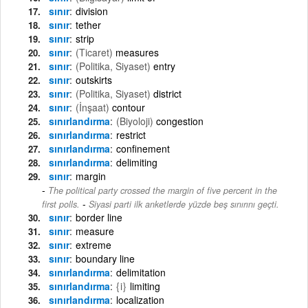
sınır
division
sınır
tether
sınır
strip
sınır
(Ticaret)
measures
sınır
(Politika, Siyaset)
entry
sınır
outskirts
sınır
(Politika, Siyaset)
district
sınır
(İnşaat)
contour
sınırlandırma
(Biyoloji)
congestion
sınırlandırma
restrict
sınırlandırma
confinement
sınırlandırma
delimiting
sınır
margin
The political party crossed the margin of five percent in the
-
first polls.
Siyasi parti ilk anketlerde yüzde beş sınırını geçti.
sınır
border line
sınır
measure
sınır
extreme
sınır
boundary line
sınırlandırma
delimitation
sınırlandırma
{i}
limiting
sınırlandırma
localization