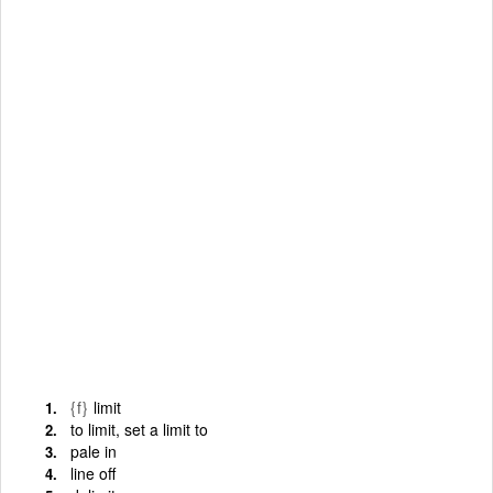
{f}
limit
to limit, set a limit to
pale in
line off