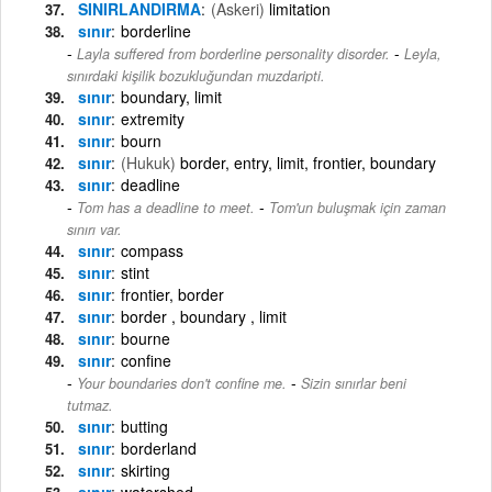
SINIRLANDIRMA
(Askeri)
limitation
sınır
borderline
-
Layla suffered from borderline personality disorder.
Leyla,
sınırdaki kişilik bozukluğundan muzdaripti.
sınır
boundary, limit
sınır
extremity
sınır
bourn
sınır
(Hukuk)
border, entry, limit, frontier, boundary
sınır
deadline
-
Tom has a deadline to meet.
Tom'un buluşmak için zaman
sınırı var.
sınır
compass
sınır
stint
sınır
frontier, border
sınır
border , boundary , limit
sınır
bourne
sınır
confine
-
Your boundaries don't confine me.
Sizin sınırlar beni
tutmaz.
sınır
butting
sınır
borderland
sınır
skirting
sınır
watershed