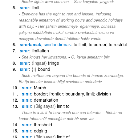
-
Border fights were common.
Sınır kavgaları yaygındı.
sınır
limit
Everyone has the right to rest and leisure, including
reasonable limitation of working hours and periodic holidays
-
with pay.
Her şahsın dinlenmeye, eğlenmeye, bilhassa
çalışma müddetinin makul surette sınırlandırılmasına ve
muayyen devrelerde ücretli tatillere hakkı vardır.
sınırlamak,
sınırlandırmak
to limit, to border, to restrict
sınır
limitation
-
She knows her limitations.
O, kendi sınırlarını bilir.
sınır
(İnşaat)
fringe
sınır
{i}
bound
-
Such matters are beyond the bounds of human knowledge.
Bu tip konular insanın bilgi sınırlarının ardındadır.
sınır
March
sınır
border; frontier; boundary, limit; division
sınır
demarkation
sınır
(Bilgisayar)
limit to
-
There is a limit to how much one can tolerate.
Birinin ne
kadar tahammül edeceğine dair bir sınır var.
sınır
threshold
sınır
edging
sınır
(Bilgisayar)
limit of