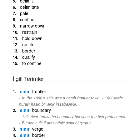
delimit
delimitate
pale
confine
narrow down
restrain
hold down
restrict
border
qualify
to confine
İlgili Terimler
sınır
frontier
-
In the 1880's, this was a harsh frontier town.
1880'lerde
burası haşin bir sınır kasabasıydı.
sınır
boundary
This river forms the boundary between the two prefectures.
-
Bu nehir, iki il arasındaki sınırı oluşturur.
sınır
verge
sınır
border