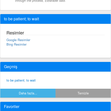
through the process, ElBaradei said.
to be patient; to wait
Resimler
Google Resimler
Bing Resimler
Geçmiş
to be patient; to wait
Daha fazla...
Temizle
Favoriler