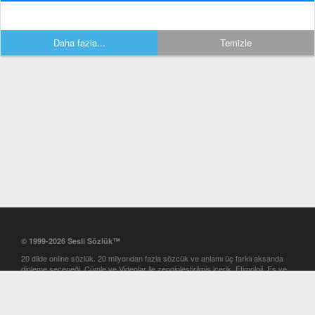
Daha fazla...
Temizle
© 1999-2026 Sesli Sözlük™
20 dilde online sözlük. 20 milyondan fazla sözcük ve anlamı üç farklı aksanda
dinleme seçeneği. Cümle ve Videolar ile zenginleştirilmiş içerik. Etimoloji, Eş ve
Zıt anlamlar, kelime okunuşları ve günün kelimesi. Yazım Türkçeleştirici ile hatalı
Türkçe metinleri düzeltme. iOS, Android ve Windows mobil platformlarda online
ve offline sözlük programları. Sesli Sözlük garantisinde Profesyonel çeviri
hizmetleri. İngilizce kelime haznenizi arttıracak kelime oyunları. Ayarlar