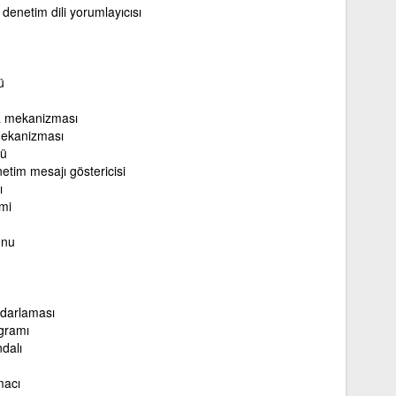
denetim dili yorumlayıcısı
ü
 mekanizması
mekanizması
ü
etim mesajı göstericisi
ı
emi
onu
darlaması
gramı
dalı
macı