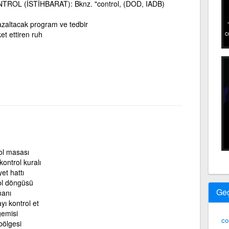
ROL (İSTİHBARAT): Bknz. "control, (DOD, IADB)
 azaltacak program ve tedbir
t ettiren ruh
c
ol masası
kontrol kuralı
et hattı
ol döngüsü
Ge
manı
yı kontrol et
gemisi
co
bölgesi