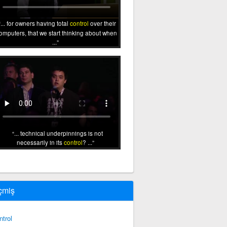
... for owners having total
control
over their
omputers, that we start thinking about when
...
... technical underpinnings is not
necessarily in its
control
? ...
çmiş
ntrol