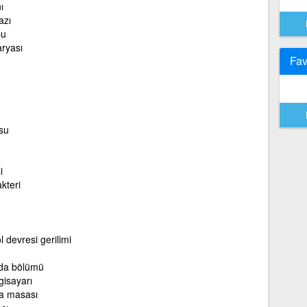
ı
azı
pu
ryası
Fav
su
i
kteri
l devresi gerilimi
da bölümü
gisayarı
a masası