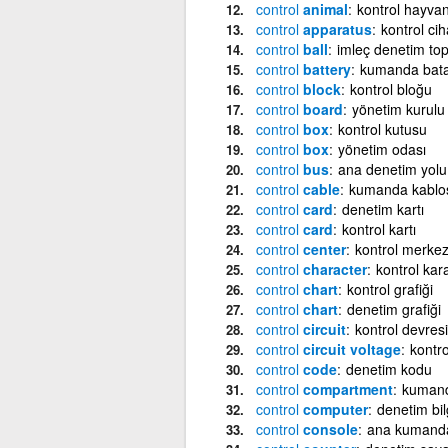
control
animal
kontrol hayvan
control
apparatus
kontrol cih
control
ball
imleç denetim to
control
battery
kumanda bata
control
block
kontrol bloğu
control
board
yönetim kurulu
control
box
kontrol kutusu
control
box
yönetim odası
control
bus
ana denetim yolu
control
cable
kumanda kablo
control
card
denetim kartı
control
card
kontrol kartı
control
center
kontrol merkez
control
character
kontrol kara
control
chart
kontrol grafiği
control
chart
denetim grafiği
control
circuit
kontrol devresi
control
circuit voltage
kontro
control
code
denetim kodu
control
compartment
kuman
control
computer
denetim bil
control
console
ana kumand