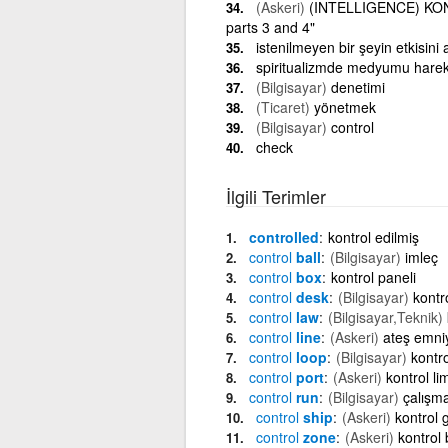
(Askeri)
(INTELLIGENCE) KONT
parts 3 and 4"
istenilmeyen bir şeyin etkisini
spiritualizmde medyumu hareke
(Bilgisayar)
denetimi
(Ticaret)
yönetmek
(Bilgisayar)
control
check
İlgili Terimler
controlled
kontrol edilmiş
control
ball
(Bilgisayar)
imleç
control
box
kontrol paneli
control
desk
(Bilgisayar)
kontr
control
law
(Bilgisayar,Teknik)
control
line
(Askeri)
ateş emniy
control
loop
(Bilgisayar)
kontr
control
port
(Askeri)
kontrol li
control
run
(Bilgisayar)
çalışma
control
ship
(Askeri)
kontrol 
control
zone
(Askeri)
kontrol 