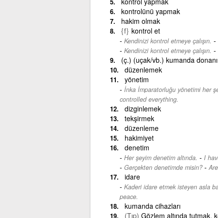
kontrol yapmak
kontrolünü yapmak
hakim olmak
{f}
kontrol et
-
Kendinizi kontrol etmeye çalışın.
-
Kendinizi kontrol etmeye çalışın.
(ç.) (uçak/vb.) kumanda donan
düzenlemek
yönetim
İnka İmparatorluğu yönetimi her şey
controlled everything.
dizginlemek
tekşirmek
düzenleme
hakimiyet
denetim
-
Her şeyim denetim altında.
I hav
-
Gerçekten denetimde misin?
Are
idare
Kaderi idare etmek isteyen asla b
peace.
kumanda cihazları
(Tıp)
Gözlem altında tutmak, k