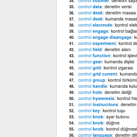
control
counter
denetim saya
control
data
denetim verisi
control
desk
denetim masası
control
desk
kumanda masas
control
electrode
kontrol ele
control
engage
kontrol bağlan
control
engage disangage
k
control
experiment
kontrol d
control
field
denetim alanı
control
function
kontrol işlevi
control
gear
kumanda dişlisi
control
grid
kontrol ızgarası
control
grid current
kumanda 
control
group
kontrol türküm
control
handle
kumanda kolu
control
hole
denetim deliği
control
hysteresis
kontrol his
control
instructions
denetim
control
key
kontrol tuşu
control
knob
ayar butonu
control
knob
düğme
control
knob
kontrol düğmesi
control
language
denetim dili