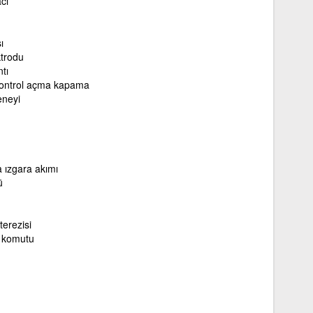
cı
ı
ktrodu
tı
ontrol açma kapama
eneyi
ızgara akımı
ü
terezisi
 komutu