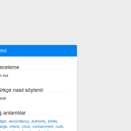
trol
eceleme
n·trol
ürkçe nasıl söylenir
trōl
ş anlamlılar
dget
,
ascendancy
,
authority
,
bridle
,
arge
,
check
,
clout
,
containment
,
curb
,