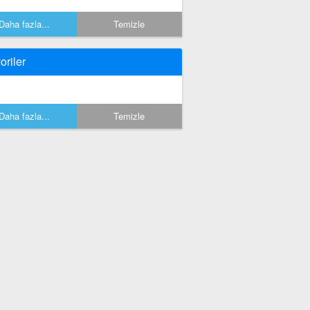
Daha fazla...
Temizle
oriler
Daha fazla...
Temizle