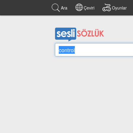
Ara
Çeviri
Oyunlar