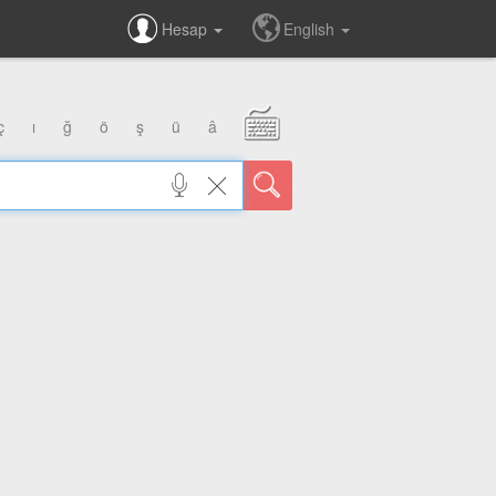
Hesap
English
ç
ı
ğ
ö
ş
ü
â