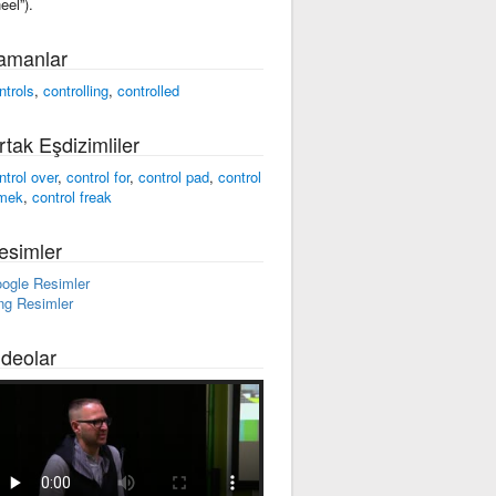
eel”).
amanlar
ntrols
,
controlling
,
controlled
rtak Eşdizimliler
ntrol over
,
control for
,
control pad
,
control
mek
,
control freak
esimler
ogle Resimler
ng Resimler
ideolar