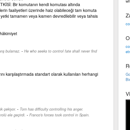
wh
Sİ: Bir komutanın kendi komutası altında
lerin faaliyetleri üzerinde haiz olabileceği tam komuta
Z
 yetki tamamen veya kısmen devredilebilir veya tahsis
co
 hâkimiyet
O
co
-
arış bulamaz.
He who seeks to control fate shall never find
et
R
ı karşılaştırmada standart olarak kullanılan herhangi
Go
Bi
V
-
k çekiyor.
Tom has difficulty controlling his anger.
-
olü ele geçirdi.
Franco's forces took control in Spain.