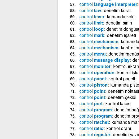
control
language interpreter
control
law
denetim kuralı
control
lever
kumanda kolu
control
limit
denetim sınırı
control
loop
denetim döngüs
control
mark
denetim işareti
control
mechanism
kumanda
control
mechanism
kontrol 
control
menu
denetim menüs
control
message display
den
control
monitor
kontrol ekran
control
operation
kontrol işl
control
panel
kontrol paneli
control
piston
kumanda pist
control
point
denetim noktası
control
point
denetim çekidi
control
port
kontrol kapısı
control
program
denetim bağ
control
program
denetim pro
control
ratchet
kumanda man
control
ratio
kontrol oranı
control
register
denetim yaz