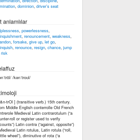
termination
,
direction
,
discipline
,
mination
,
dominion
,
driver’s seat
t anlamlılar
lplessness
,
powerlessness
,
linquishment
,
renouncement
,
weakness
,
andon
,
forsake
,
give up
,
let go
,
linquish
,
renounce
,
resign
,
chance
,
jump
,
risk
laffuz
nˈtrōl/ /kənˈtroʊl/
imoloji
k&n-trOl ] (transitive verb.) 15th century.
om Middle English conterrolle Old French
ntrerole Medieval Latin contrarotulum (“a
unter-roll or register used to verify
counts”) Latin contra (“against, opposite”)
Medieval Latin rotulus, Latin rotula (“roll,
little wheel”), diminutive of rota (“a