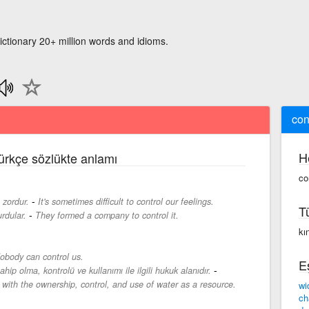
ictionary 20+ million words and idioms.
con
H
Türkçe sözlükte anlamı
co
-
 zordur.
It's sometimes difficult to control our feelings.
T
-
rdular.
They formed a company to control it.
kın
obody can control us.
E
-
ip olma, kontrolü ve kullanımı ile ilgili hukuk alanıdır.
g with the ownership, control, and use of water as a resource.
wi
ch