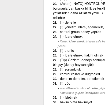
(Askeri)
(NATO) KONTROL YETKİ
bulunanlardan başka birlik ve teşkil
yetkisinden daha az kısmi yetki. Bu
edilebilir
{f}
denetle
{i}
yönetim, idare, egemenlik,
control group deney yapılan
{f}
idare etmek
Kaderi idare etmek isteyen asla b
peace.
{i}
otorite
{f}
idare etmek, hâkim olmak
(Tıp)
Gözlem (deney) sonuçların
bir şey (deney hayvanı gibi)
{i}
sorumluluk
kontrol kolları ve düğmeleri
denetim denetim, denetlemek
{i}
güç
Tom öfkesini kontrol etmekte güçlü
Franko'nun güçleri İspanya'da kontr
{f}
işletmek
hâkim olma hâkimiyet