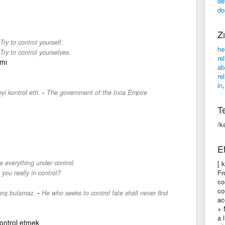
de
do
Zı
Try to control yourself.
he
Try to control yourselves.
re
ımı
ab
re
in
-
i kontrol etti.
The government of the Inca Empire
Te
/kə
Et
e everything under control.
[ 
Fr
 you really in control?
co
co
-
arış bulamaz.
He who seeks to control fate shall never find
ac
+ 
a 
ontrol etmek