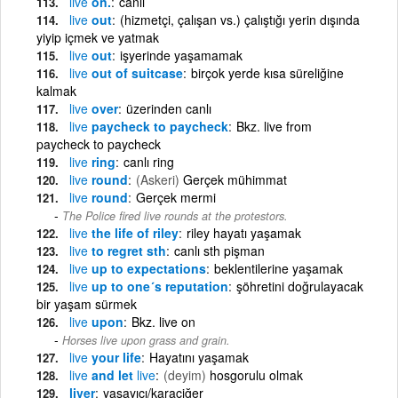
live
on.
canlı
live
out
(hizmetçi, çalışan vs.) çalıştığı yerin dışında
yiyip içmek ve yatmak
live
out
işyerinde yaşamamak
live
out of suitcase
birçok yerde kısa süreliğine
kalmak
live
over
üzerinden canlı
live
paycheck to paycheck
Bkz. live from
paycheck to paycheck
live
ring
canlı ring
live
round
(Askeri)
Gerçek mühimmat
live
round
Gerçek mermi
The Police fired live rounds at the protestors.
live
the life of riley
riley hayatı yaşamak
live
to regret sth
canlı sth pişman
live
up to expectations
beklentilerine yaşamak
live
up to one´s reputation
şöhretini doğrulayacak
bir yaşam sürmek
live
upon
Bkz. live on
Horses live upon grass and grain.
live
your life
Hayatını yaşamak
live
and let
live
(deyim)
hosgorulu olmak
liver
yaşayıcı/karaciğer