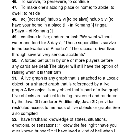
To survive, to persevere, to continue
To make one's abiding place or home; to abide; to
dwell; to reside
adj [not dead] hidup 2 vi [to be alive] hidup 3 vi [to
have your home in a place (I ~ in Kemang )] tinggal
[(Saya ~ di Kemang )]
continue to live; endure or last; "We went without
water and food for 3 days"; "These superstitions survive
in the backwaters of America"; "The racecar driver lived
through several very serious accidents"
A forced bet put in by one or more players before
any cards are dealt The player will still have the option of
raising when it is their turn
A live graph is any graph that is attached to a Locale
object, or a shared graph that is referenced by a live
graph A live object is any object that is part of a live graph
Live objects are subject to being traversed and rendered
by the Java 3D renderer Additionally, Java 3D provides
restricted access to methods of live objects or graphs See
also compiled
have firsthand knowledge of states, situations,
emotions, or sensations; "I know the feeling!"; "have you
ever known hunger?"; "I have lived a kind of hell when I