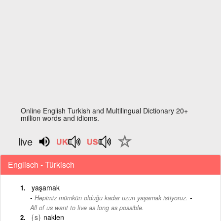
Online English Turkish and Multilingual Dictionary 20+
million words and idioms.
live
Englisch - Türkisch
yaşamak
-
Hepimiz mümkün olduğu kadar uzun yaşamak istiyoruz.
All of us want to live as long as possible.
{s}
naklen