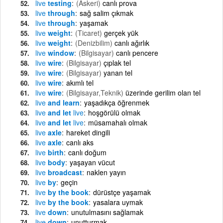
live
testing
(Askeri)
canlı prova
live
through
sağ salim çıkmak
live
through
yaşamak
live
weight
(Ticaret)
gerçek yük
live
weight
(Denizbilim)
canlı ağırlık
live
window
(Bilgisayar)
canlı pencere
live
wire
(Bilgisayar)
çıplak tel
live
wire
(Bilgisayar)
yanan tel
live
wire
akımlı tel
live
wire
(Bilgisayar,Teknik)
üzerinde gerilim olan tel
live
and learn
yaşadıkça öğrenmek
live
and let
live
hoşgörülü olmak
live
and let
live
müsamahalı olmak
live
axle
hareket dingili
live
axle
canlı aks
live
birth
canlı doğum
live
body
yaşayan vücut
live
broadcast
naklen yayın
live
by
geçin
live
by the book
dürüstçe yaşamak
live
by the book
yasalara uymak
live
down
unutulmasını sağlamak
live
down
unutturmak