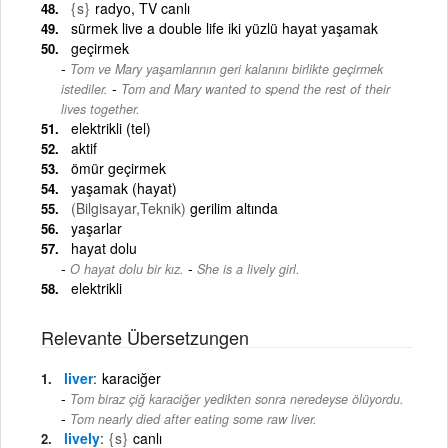
{s}
radyo, TV canlı
sürmek live a double life iki yüzlü hayat yaşamak
geçirmek
Tom ve Mary yaşamlarının geri kalanını birlikte geçirmek
-
istediler.
Tom and Mary wanted to spend the rest of their
lives together.
elektrikli (tel)
aktif
ömür geçirmek
yaşamak (hayat)
(Bilgisayar,Teknik)
gerilim altında
yaşarlar
hayat dolu
-
O hayat dolu bir kız.
She is a lively girl.
elektrikli
Relevante Übersetzungen
liver
karaciğer
Tom biraz çiğ karaciğer yedikten sonra neredeyse ölüyordu.
-
Tom nearly died after eating some raw liver.
lively
{s}
canlı