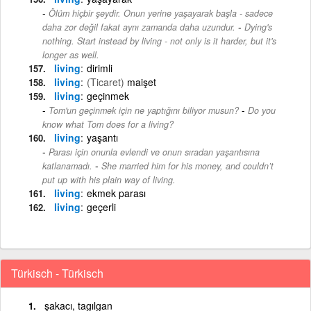
Ölüm hiçbir şeydir. Onun yerine yaşayarak başla - sadece
-
daha zor değil fakat aynı zamanda daha uzundur.
Dying's
nothing. Start instead by living - not only is it harder, but it's
longer as well.
living
dirimli
living
(Ticaret)
maişet
living
geçinmek
-
Tom'un geçinmek için ne yaptığını biliyor musun?
Do you
know what Tom does for a living?
living
yaşantı
Parası için onunla evlendi ve onun sıradan yaşantısına
-
katlanamadı.
She married him for his money, and couldn’t
put up with his plain way of living.
living
ekmek parası
living
geçerli
Türkisch - Türkisch
şakacı, tagılgan