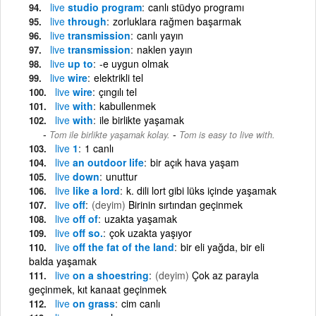
live
studio program
canlı stüdyo programı
live
through
zorluklara rağmen başarmak
live
transmission
canlı yayın
live
transmission
naklen yayın
live
up to
-e uygun olmak
live
wire
elektrikli tel
live
wire
çıngılı tel
live
with
kabullenmek
live
with
ile birlikte yaşamak
-
Tom ile birlikte yaşamak kolay.
Tom is easy to live with.
live
1
1 canlı
live
an outdoor life
bir açık hava yaşam
live
down
unuttur
live
like a lord
k. dili lort gibi lüks içinde yaşamak
live
off
(deyim)
Birinin sırtından geçinmek
live
off of
uzakta yaşamak
live
off so.
çok uzakta yaşıyor
live
off the fat of the land
bir eli yağda, bir eli
balda yaşamak
live
on a shoestring
(deyim)
Çok az parayla
geçinmek, kıt kanaat geçinmek
live
on grass
cim canlı