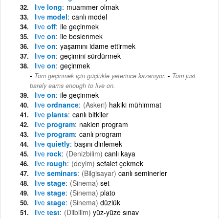
live
long
muammer olmak
live
model
canlı model
live
off
ile geçinmek
live
on
ile beslenmek
live
on
yaşamını idame ettirmek
live
on
geçimini sürdürmek
live
on
geçinmek
-
Tom geçinmek için güçlükle yeterince kazanıyor.
Tom just
barely earns enough to live on.
live
on
ile geçinmek
live
ordnance
(Askeri)
hakiki mühimmat
live
plants
canlı bitkiler
live
program
naklen program
live
program
canlı program
live
quietly
başını dinlemek
live
rock
(Denizbilim)
canlı kaya
live
rough
(deyim)
sefalet çekmek
live
seminars
(Bilgisayar)
canlı seminerler
live
stage
(Sinema)
set
live
stage
(Sinema)
plato
live
stage
(Sinema)
düzlük
live
test
(Dilbilim)
yüz-yüze sınav