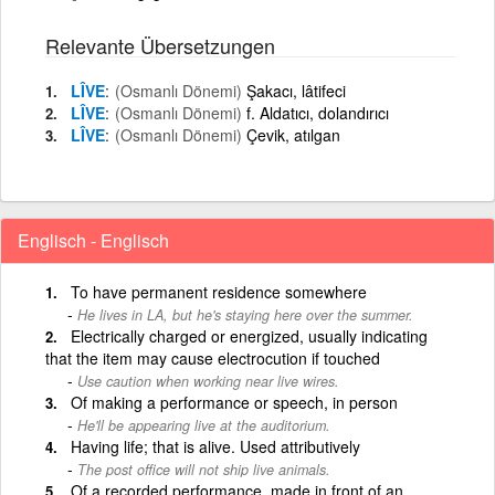
Relevante Übersetzungen
LÎVE
(Osmanlı Dönemi)
Şakacı, lâtifeci
LÎVE
(Osmanlı Dönemi)
f. Aldatıcı, dolandırıcı
LÎVE
(Osmanlı Dönemi)
Çevik, atılgan
Englisch - Englisch
To have permanent residence somewhere
He lives in LA, but he's staying here over the summer.
Electrically charged or energized, usually indicating
that the item may cause electrocution if touched
Use caution when working near live wires.
Of making a performance or speech, in person
He'll be appearing live at the auditorium.
Having life; that is alive. Used attributively
The post office will not ship live animals.
Of a recorded performance, made in front of an