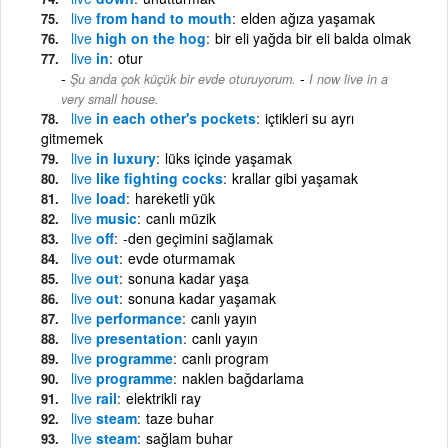
live
from hand to mouth
elden ağıza yaşamak
live
high on the hog
bir eli yağda bir eli balda olmak
live
in
otur
-
Şu anda çok küçük bir evde oturuyorum.
I now live in a
very small house.
live
in each other's pockets
içtikleri su ayrı
gitmemek
live
in luxury
lüks içinde yaşamak
live
like fighting cocks
krallar gibi yaşamak
live
load
hareketli yük
live
music
canlı müzik
live
off
-den geçimini sağlamak
live
out
evde oturmamak
live
out
sonuna kadar yaşa
live
out
sonuna kadar yaşamak
live
performance
canlı yayın
live
presentation
canlı yayın
live
programme
canlı program
live
programme
naklen bağdarlama
live
rail
elektrikli ray
live
steam
taze buhar
live
steam
sağlam buhar