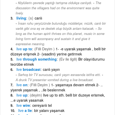
-
Köylülerin çevrede yaptığı tartışma oldukça canlıydı.
The
discussion the villagers had on the environment was quite
lively.
living
{s}
canlı
İnsan ruhu yeryüzünde bulunduğu müddetçe; müzik, canlı bir
-
varlık gibi ona eş ve destek olup büyük anlam katacak.
So
long as the human spirit thrives on this planet, music in some
living form will accompany and sustain it and give it
expressive meaning.
live
up to
(Fiili Deyim )
1- -e uyarak yaşamak , belli bir
düzeye erişmek 2- (vaadini) yerine getirmek
live
through something
(Ev ile ilgili)
Bir olayı/durumu
tecrübe etmek
live
broadcast
canlı yayın
-
Sarhoş bir TV sunucusu, canlı yayın esnasında istifra etti.
A drunk TV presenter vomited during a live broadcast.
live
on
(Fiili Deyim )
1- yaşamaya devam etmek 2- ..
yiyerek yaşamak , ..ile beslenmek
live
up
(deyim)
live up to sth. belli bir duzeye erismek,
...e uyarak yasamak
live
wire
cereyanlı tel
live
a lie
bir yalanı yaşamak