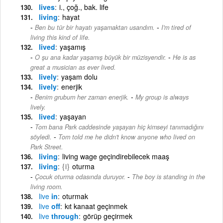
lives
i., çoğ., bak. life
living
hayat
-
Ben bu tür bir hayatı yaşamaktan usandım.
I'm tired of
living this kind of life.
lived
yaşamış
-
O şu ana kadar yaşamış büyük bir müzisyendir.
He is as
great a musician as ever lived.
lively
yaşam dolu
lively
enerjik
-
Benim grubum her zaman enerjik.
My group is always
lively.
lived
yaşayan
Tom bana Park caddesinde yaşayan hiç kimseyi tanımadığını
-
söyledi.
Tom told me he didn't know anyone who lived on
Park Street.
living
living wage geçindirebilecek maaş
living
{i}
oturma
-
Çocuk oturma odasında duruyor.
The boy is standing in the
living room.
live
in
oturmak
live
off
kıt kanaat geçinmek
live
through
görüp geçirmek