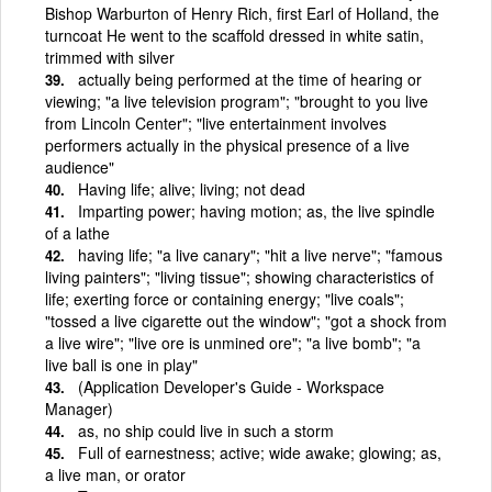
Bishop Warburton of Henry Rich, first Earl of Holland, the
turncoat He went to the scaffold dressed in white satin,
trimmed with silver
actually being performed at the time of hearing or
viewing; "a live television program"; "brought to you live
from Lincoln Center"; "live entertainment involves
performers actually in the physical presence of a live
audience"
Having life; alive; living; not dead
Imparting power; having motion; as, the live spindle
of a lathe
having life; "a live canary"; "hit a live nerve"; "famous
living painters"; "living tissue"; showing characteristics of
life; exerting force or containing energy; "live coals";
"tossed a live cigarette out the window"; "got a shock from
a live wire"; "live ore is unmined ore"; "a live bomb"; "a
live ball is one in play"
(Application Developer's Guide - Workspace
Manager)
as, no ship could live in such a storm
Full of earnestness; active; wide awake; glowing; as,
a live man, or orator