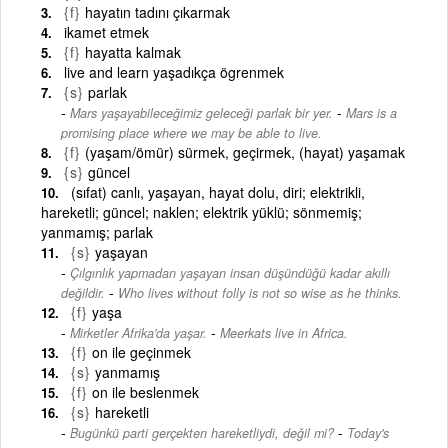
{f}
hayatın tadını çıkarmak
ikamet etmek
{f}
hayatta kalmak
live and learn yaşadıkça ögrenmek
{s}
parlak
-
Mars yaşayabileceğimiz geleceği parlak bir yer.
Mars is a
promising place where we may be able to live.
{f}
(yaşam/ömür) sürmek, geçirmek, (hayat) yaşamak
{s}
güncel
(sıfat) canlı, yaşayan, hayat dolu, diri; elektrikli,
hareketli; güncel; naklen; elektrik yüklü; sönmemiş;
yanmamış; parlak
{s}
yaşayan
Çılgınlık yapmadan yaşayan insan düşündüğü kadar akıllı
-
değildir.
Who lives without folly is not so wise as he thinks.
{f}
yaşa
-
Mirketler Afrika'da yaşar.
Meerkats live in Africa.
{f}
on ile geçinmek
{s}
yanmamış
{f}
on ile beslenmek
{s}
hareketli
-
Bugünkü parti gerçekten hareketliydi, değil mi?
Today's