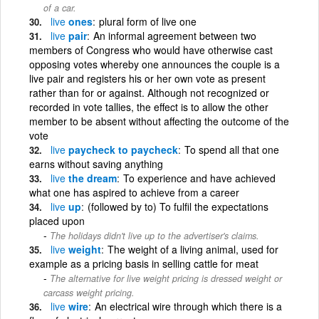
of a car.
live
ones
plural form of live one
live
pair
An informal agreement between two
members of Congress who would have otherwise cast
opposing votes whereby one announces the couple is a
live pair and registers his or her own vote as present
rather than for or against. Although not recognized or
recorded in vote tallies, the effect is to allow the other
member to be absent without affecting the outcome of the
vote
live
paycheck to paycheck
To spend all that one
earns without saving anything
live
the dream
To experience and have achieved
what one has aspired to achieve from a career
live
up
(followed by to) To fulfil the expectations
placed upon
The holidays didn't live up to the advertiser's claims.
live
weight
The weight of a living animal, used for
example as a pricing basis in selling cattle for meat
The alternative for live weight pricing is dressed weight or
carcass weight pricing.
live
wire
An electrical wire through which there is a