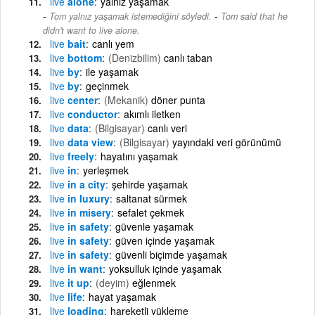
live
alone
yalnız yaşamak
-
Tom yalnız yaşamak istemediğini söyledi.
Tom said that he
didn't want to live alone.
live
bait
canlı yem
live
bottom
(Denizbilim)
canlı taban
live
by
ile yaşamak
live
by
geçinmek
live
center
(Mekanik)
döner punta
live
conductor
akımlı iletken
live
data
(Bilgisayar)
canlı veri
live
data view
(Bilgisayar)
yayındaki veri görünümü
live
freely
hayatını yaşamak
live
in
yerleşmek
live
in a city
şehirde yaşamak
live
in luxury
saltanat sürmek
live
in misery
sefalet çekmek
live
in safety
güvenle yaşamak
live
in safety
güven içinde yaşamak
live
in safety
güvenli biçimde yaşamak
live
in want
yoksulluk içinde yaşamak
live
it up
(deyim)
eğlenmek
live
life
hayat yaşamak
live
loading
hareketli yükleme