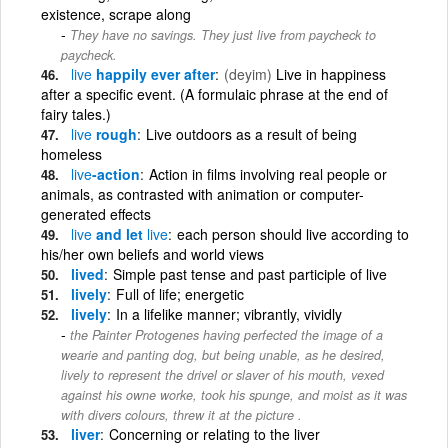
existence, scrape along
They have no savings. They just live from paycheck to
paycheck.
live
happily ever after
(deyim)
Live in happiness
after a specific event. (A formulaic phrase at the end of
fairy tales.)
live
rough
Live outdoors as a result of being
homeless
live
-action
Action in films involving real people or
animals, as contrasted with animation or computer-
generated effects
live
and let
live
each person should live according to
his/her own beliefs and world views
lived
Simple past tense and past participle of live
lively
Full of life; energetic
lively
In a lifelike manner; vibrantly, vividly
the Painter Protogenes having perfected the image of a
wearie and panting dog, but being unable, as he desired,
lively to represent the drivel or slaver of his mouth, vexed
against his owne worke, took his spunge, and moist as it was
with divers colours, threw it at the picture .
liver
Concerning or relating to the liver