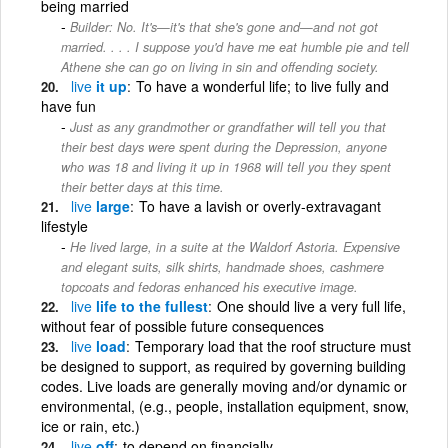
being married
Builder: No. It's—it's that she's gone and—and not got
married. . . . I suppose you'd have me eat humble pie and tell
Athene she can go on living in sin and offending society.
live
it up
To have a wonderful life; to live fully and
have fun
Just as any grandmother or grandfather will tell you that
their best days were spent during the Depression, anyone
who was 18 and living it up in 1968 will tell you they spent
their better days at this time.
live
large
To have a lavish or overly-extravagant
lifestyle
He lived large, in a suite at the Waldorf Astoria. Expensive
and elegant suits, silk shirts, handmade shoes, cashmere
topcoats and fedoras enhanced his executive image.
live
life to the fullest
One should live a very full life,
without fear of possible future consequences
live
load
Temporary load that the roof structure must
be designed to support, as required by governing building
codes. Live loads are generally moving and/or dynamic or
environmental, (e.g., people, installation equipment, snow,
ice or rain, etc.)
live
off
to depend on financially