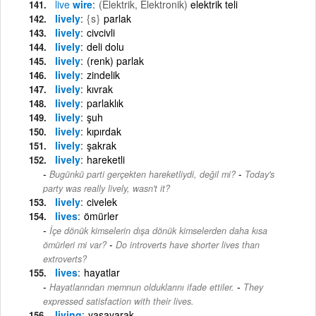
live
wire
(Elektrik, Elektronik)
elektrik teli
lively
{s}
parlak
lively
civcivli
lively
deli dolu
lively
(renk) parlak
lively
zindelik
lively
kıvrak
lively
parlaklık
lively
şuh
lively
kıpırdak
lively
şakrak
lively
hareketli
-
Bugünkü parti gerçekten hareketliydi, değil mi?
Today's
party was really lively, wasn't it?
lively
civelek
lives
ömürler
İçe dönük kimselerin dışa dönük kimselerden daha kısa
-
ömürleri mi var?
Do introverts have shorter lives than
extroverts?
lives
hayatlar
-
Hayatlarından memnun olduklarını ifade ettiler.
They
expressed satisfaction with their lives.
living
yaşayarak