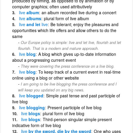
produced by filming, as opposed to by animation or by
computer graphics; often used attributively
live
album
an album recorded live during a concert
live
albums
plural form of live album
live
and let
live
Be tolerant; enjoy the pleasures and
opportunities which life offers and allow others to do the
same
Our Europe policy is simple: live and let live, flourish and let
flourish. That is a modern and mature approach.
live
blog
A blog which gives up-to-date information
about a progressing current event
They were covering the press conference on a live blog.
live
blog
To keep track of a current event in real-time
online using a blog or other website
I am going to be live blogging the press conference and I
will keep you updated on any big news.
live
blogged
Simple past tense and past participle of
live blog
live
blogging
Present participle of live blog
live
blogs
plural form of live blog
live
blogs
Third-person singular simple present
indicative form of live blog
live
by the sword, die by the sword
One who uses