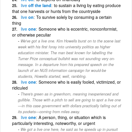
live
off the land
to sustain a living by eating produce
that one harvests or hunts from the countryside
live
on
To survive solely by consuming a certain
thing
live
one
Someone who is eccentric, nonconformist,
or otherwise peculiar
We've got a live one. Kim Howells burst on to the scene last
week with his first foray into university politics as higher
education minister. The man best known for labelling the
Turner Prize conceptual bullshit was not sounding very on-
message. In a departure from his prepared speech on the
launch of an NUS information campaign for would-be
students, Howells started, well, rambling.
live
one
Someone who is easily fooled, victimized, or
ridiculed
There's green as in greenhorn, meaning inexperienced and
gullible. Those with a pitch to sell are going to spot a live one
—in this case government with dollars practically falling out of
its pockets—coming from miles away.
live
one
A person, thing, or situation which is
particularly interesting, noteworthy, or urgent
We got a live one here, he said as he speeds up in pursuit