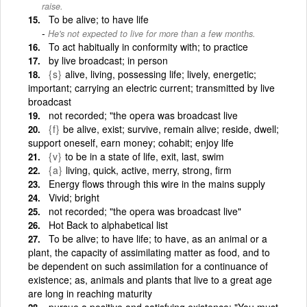
raise.
To be alive; to have life
He's not expected to live for more than a few months.
To act habitually in conformity with; to practice
by live broadcast; in person
{s}
alive, living, possessing life; lively, energetic;
important; carrying an electric current; transmitted by live
broadcast
not recorded; "the opera was broadcast live
{f}
be alive, exist; survive, remain alive; reside, dwell;
support oneself, earn money; cohabit; enjoy life
{v}
to be in a state of life, exit, last, swim
{a}
living, quick, active, merry, strong, firm
Energy flows through this wire in the mains supply
Vivid; bright
not recorded; "the opera was broadcast live"
Hot Back to alphabetical list
To be alive; to have life; to have, as an animal or a
plant, the capacity of assimilating matter as food, and to
be dependent on such assimilation for a continuance of
existence; as, animals and plants that live to a great age
are long in reaching maturity
pursue a positive and satisfying existence; "You must