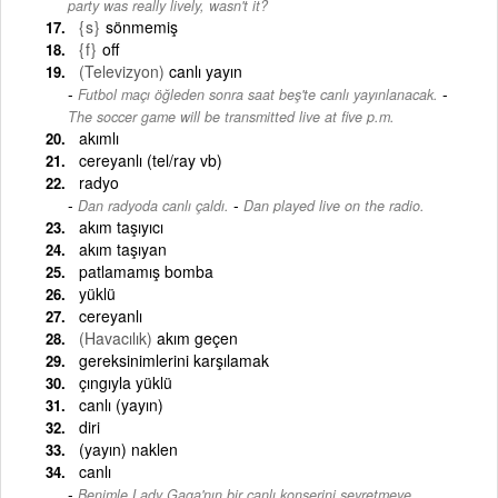
party was really lively, wasn't it?
{s}
sönmemiş
{f}
off
(Televizyon)
canlı yayın
-
Futbol maçı öğleden sonra saat beş'te canlı yayınlanacak.
The soccer game will be transmitted live at five p.m.
akımlı
cereyanlı (tel/ray vb)
radyo
-
Dan radyoda canlı çaldı.
Dan played live on the radio.
akım taşıyıcı
akım taşıyan
patlamamış bomba
yüklü
cereyanlı
(Havacılık)
akım geçen
gereksinimlerini karşılamak
çıngıyla yüklü
canlı (yayın)
diri
(yayın) naklen
canlı
Benimle Lady Gaga'nın bir canlı konserini seyretmeye