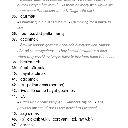
-
gitmek isteyen biri varmı?
Is there anybody who would like
to go see a live concert of Lady Gaga with me?
oturmak
-
Oturmak için bir yer arıyorum.
I'm looking for a place to
live.
(bomba/vb.) patlamamış
geçinmek
Artık kıt kanaat geçinmek zorunda olmayacakları zamanı
-
dört gözle bekliyorlardı.
They looked forward to a time
when they would no longer have to live from hand to mouth.
beslenmek
ömür sürmek
hayatta olmak
eğleşmek
{s}
patlamamış (bomba)
live a lie sahte hayat geçirmek
Liv
-
Bizim evin önceki sahipleri Liverpool'a taşındı.
The
previous owners of our house moved to Liverpool.
sağ olmak
{s}
elektrik yüklü, cereyanlı (tel, ray v.b.)
gereksin