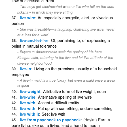
flow of electrical current
Two boys got electrocuted when a live wire fell on the auto-
rickshaw in which they were sitting.
live
wire
An especially energetic, alert, or vivacious
person
She was irresistible—a laughing, chattering live wire, never
at a loss for a word.
live
-and-let-
live
Of, pertaining to, or expressing a
belief in mutual tolerance
Buyers in Andersonville seek the quality of life here,
Finegan said, referring to the live-and-let-live attitude of the
diverse neighborhood.
live
-in
Living on the premises, usually of a household
employee
A live-in maid is a true luxury, but even a maid once a week
is great.
live
-weight
Attributive form of live weight, noun
live
-wire
Alternative spelling of live wire
live
with
Accept a difficult reality
live
with
Put up with something; endure something
live
with it
See: live with
live
from paycheck to paycheck
(deyim)
Earn a
bare living, eke out a living, lead a hand to mouth