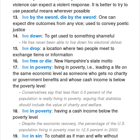
violence can expect a violent response. It is better to try to
use peaceful means wherever possible
live
by the sword, die by the sword
One can
expect dire outcomes from any vice; used to convey poetic
justice
live
down
To get used to something shameful
He has never been able to live down his electoral defeat.
live
drop
a location where two people meet to
exchange items or information
live
free or die
New Hampshire's state motto
live
in poverty
living in poverty, i.e., leading a life on
the same economic level as someone who gets no charity
or government benefits and whose cash income is below
the poverty level
Conservatives say that less than 0.5 percent of the
population is really living in poverty, arguing that statistics
should include the value of charity and welfare.
live
in poverty
having a cash income below the
poverty level
Despite the economic recovery, the percentage of the U.S.
population living in poverty rose to 12.5 percent in 2003.
live
in sin
To cohabit as if man and wife without