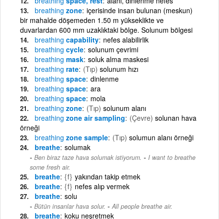
breathing
space, rest
alanı, dinlenme nefes
breathing
zone
içerisinde insan bulunan (meskun)
bir mahalde döşemeden 1.50 m yükseklikte ve
duvarlardan 600 mm uzaklıktaki bölge. Solunum bölgesi
breathing
capability
nefes alabilirlik
breathing
cycle
solunum çevrimi
breathing
mask
soluk alma maskesi
breathing
rate
(Tıp)
solunum hızı
breathing
space
dinlenme
breathing
space
ara
breathing
space
mola
breathing
zone
(Tıp)
solunum alanı
breathing
zone air sampling
(Çevre)
solunan hava
örneği
breathing
zone sample
(Tıp)
solumun alanı örneği
breathe
solumak
-
Ben biraz taze hava solumak istiyorum.
I want to breathe
some fresh air.
breathe
{f}
yakından takip etmek
breathe
{f}
nefes alıp vermek
breathe
solu
-
Bütün insanlar hava solur.
All people breathe air.
breathe
koku neşretmek