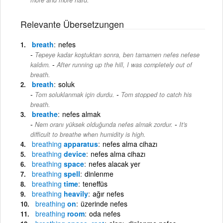
Relevante Übersetzungen
breath
nefes
Tepeye kadar koştuktan sonra, ben tamamen nefes nefese
-
kaldım.
After running up the hill, I was completely out of
breath.
breath
soluk
-
Tom soluklanmak için durdu.
Tom stopped to catch his
breath.
breathe
nefes almak
-
Nem oranı yüksek olduğunda nefes almak zordur.
It's
difficult to breathe when humidity is high.
breathing
apparatus
nefes alma cihazı
breathing
device
nefes alma cihazı
breathing
space
nefes alacak yer
breathing
spell
dinlenme
breathing
time
teneffüs
breathing
heavily
ağır nefes
breathing
on
üzerinde nefes
breathing
room
oda nefes