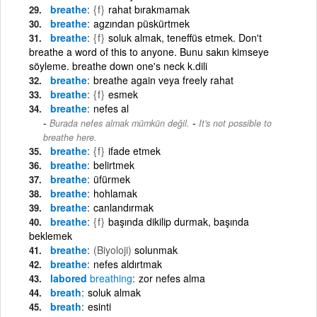
breathe
{f}
rahat bırakmamak
breathe
agzından püskürtmek
breathe
{f}
soluk almak, teneffüs etmek. Don't
breathe a word of this to anyone. Bunu sakın kimseye
söyleme. breathe down one's neck k.dili
breathe
breathe again veya freely rahat
breathe
{f}
esmek
breathe
nefes al
-
Burada nefes almak mümkün değil.
It's not possible to
breathe here.
breathe
{f}
ifade etmek
breathe
belirtmek
breathe
üfürmek
breathe
hohlamak
breathe
canlandırmak
breathe
{f}
başında dikilip durmak, başında
beklemek
breathe
(Biyoloji)
solunmak
breathe
nefes aldırtmak
labored
breathing
zor nefes alma
breath
soluk almak
breath
esinti