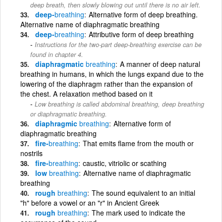
deep breath, then slowly blowing out until there is no air left.
deep-
breathing
Alternative form of deep breathing.
Alternative name of diaphragmatic breathing
deep-
breathing
Attributive form of deep breathing
Instructions for the two-part deep-breathing exercise can be
found in chapter 4.
diaphragmatic
breathing
A manner of deep natural
breathing in humans, in which the lungs expand due to the
lowering of the diaphragm rather than the expansion of
the chest. A relaxation method based on it
Low breathing is called abdominal breathing, deep breathing
or diaphragmatic breathing.
diaphragmic
breathing
Alternative form of
diaphragmatic breathing
fire-
breathing
That emits flame from the mouth or
nostrils
fire-
breathing
caustic, vitriolic or scathing
low
breathing
Alternative name of diaphragmatic
breathing
rough
breathing
The sound equivalent to an initial
"h" before a vowel or an "r" in Ancient Greek
rough
breathing
The mark used to indicate the