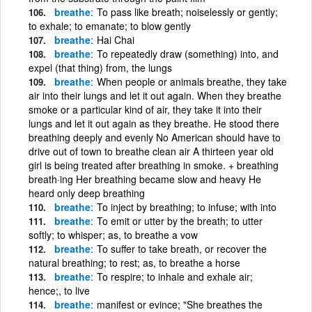
breathe
To pass like breath; noiselessly or gently;
to exhale; to emanate; to blow gently
breathe
Hai Chai
breathe
To repeatedly draw (something) into, and
expel (that thing) from, the lungs
breathe
When people or animals breathe, they take
air into their lungs and let it out again. When they breathe
smoke or a particular kind of air, they take it into their
lungs and let it out again as they breathe. He stood there
breathing deeply and evenly No American should have to
drive out of town to breathe clean air A thirteen year old
girl is being treated after breathing in smoke. + breathing
breath·ing Her breathing became slow and heavy He
heard only deep breathing
breathe
To inject by breathing; to infuse; with into
breathe
To emit or utter by the breath; to utter
softly; to whisper; as, to breathe a vow
breathe
To suffer to take breath, or recover the
natural breathing; to rest; as, to breathe a horse
breathe
To respire; to inhale and exhale air;
hence;, to live
breathe
manifest or evince; "She breathes the