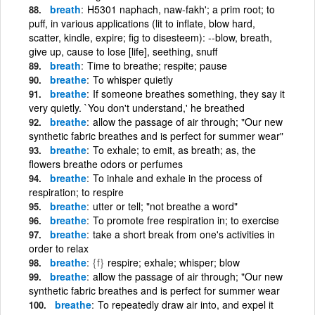
breath
H5301 naphach, naw-fakh'; a prim root; to
puff, in various applications (lit to inflate, blow hard,
scatter, kindle, expire; fig to disesteem): --blow, breath,
give up, cause to lose [life], seething, snuff
breath
Time to breathe; respite; pause
breathe
To whisper quietly
breathe
If someone breathes something, they say it
very quietly. `You don't understand,' he breathed
breathe
allow the passage of air through; "Our new
synthetic fabric breathes and is perfect for summer wear"
breathe
To exhale; to emit, as breath; as, the
flowers breathe odors or perfumes
breathe
To inhale and exhale in the process of
respiration; to respire
breathe
utter or tell; "not breathe a word"
breathe
To promote free respiration in; to exercise
breathe
take a short break from one's activities in
order to relax
breathe
{f}
respire; exhale; whisper; blow
breathe
allow the passage of air through; "Our new
synthetic fabric breathes and is perfect for summer wear
breathe
To repeatedly draw air into, and expel it