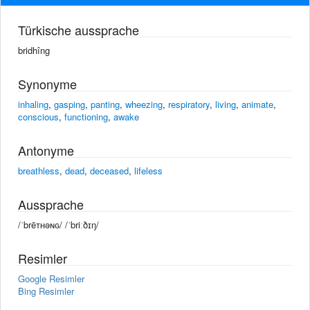
Türkische aussprache
bridhîng
Synonyme
inhaling
,
gasping
,
panting
,
wheezing
,
respiratory
,
living
,
animate
,
conscious
,
functioning
,
awake
Antonyme
breathless
,
dead
,
deceased
,
lifeless
Aussprache
/ˈbrēᴛʜəɴɢ/ /ˈbriːðɪŋ/
Resimler
Google Resimler
Bing Resimler