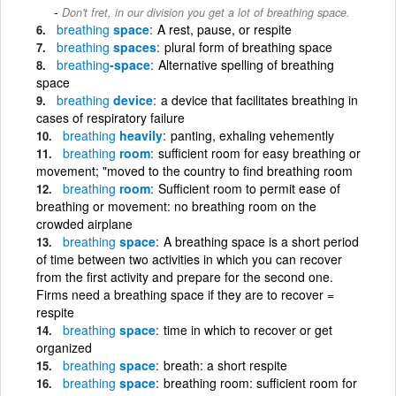
Don't fret, in our division you get a lot of breathing space.
breathing
space
A rest, pause, or respite
breathing
spaces
plural form of breathing space
breathing
-space
Alternative spelling of breathing
space
breathing
device
a device that facilitates breathing in
cases of respiratory failure
breathing
heavily
panting, exhaling vehemently
breathing
room
sufficient room for easy breathing or
movement; "moved to the country to find breathing room
breathing
room
Sufficient room to permit ease of
breathing or movement: no breathing room on the
crowded airplane
breathing
space
A breathing space is a short period
of time between two activities in which you can recover
from the first activity and prepare for the second one.
Firms need a breathing space if they are to recover =
respite
breathing
space
time in which to recover or get
organized
breathing
space
breath: a short respite
breathing
space
breathing room: sufficient room for