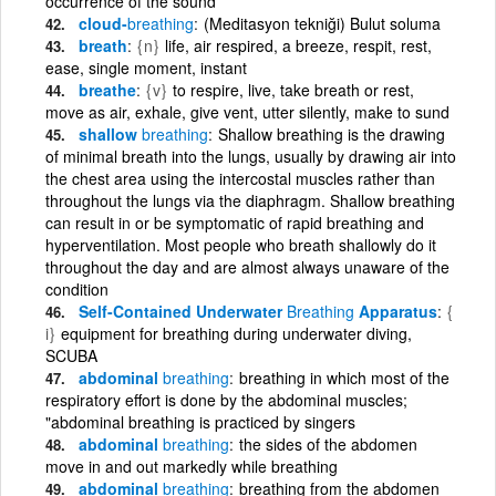
occurrence of the sound
cloud-
breathing
(Meditasyon tekniği) Bulut soluma
breath
{n}
life, air respired, a breeze, respit, rest,
ease, single moment, instant
breathe
{v}
to respire, live, take breath or rest,
move as air, exhale, give vent, utter silently, make to sund
shallow
breathing
Shallow breathing is the drawing
of minimal breath into the lungs, usually by drawing air into
the chest area using the intercostal muscles rather than
throughout the lungs via the diaphragm. Shallow breathing
can result in or be symptomatic of rapid breathing and
hyperventilation. Most people who breath shallowly do it
throughout the day and are almost always unaware of the
condition
Self-Contained Underwater
Breathing
Apparatus
{
i}
equipment for breathing during underwater diving,
SCUBA
abdominal
breathing
breathing in which most of the
respiratory effort is done by the abdominal muscles;
"abdominal breathing is practiced by singers
abdominal
breathing
the sides of the abdomen
move in and out markedly while breathing
abdominal
breathing
breathing from the abdomen