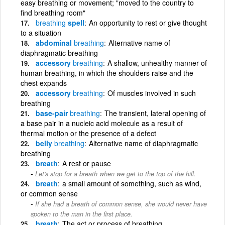
easy breathing or movement; "moved to the country to
find breathing room"
breathing
spell
An opportunity to rest or give thought
to a situation
abdominal
breathing
Alternative name of
diaphragmatic breathing
accessory
breathing
A shallow, unhealthy manner of
human breathing, in which the shoulders raise and the
chest expands
accessory
breathing
Of muscles involved in such
breathing
base-pair
breathing
The transient, lateral opening of
a base pair in a nucleic acid molecule as a result of
thermal motion or the presence of a defect
belly
breathing
Alternative name of diaphragmatic
breathing
breath
A rest or pause
Let's stop for a breath when we get to the top of the hill.
breath
a small amount of something, such as wind,
or common sense
If she had a breath of common sense, she would never have
spoken to the man in the first place.
breath
The act or process of breathing