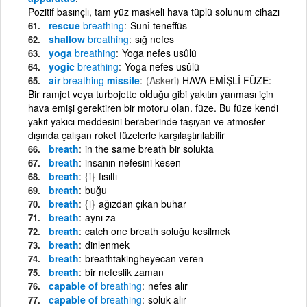
Pozitif basınçlı, tam yüz maskeli hava tüplü solunum cihazı
rescue
breathing
Sunî teneffüs
shallow
breathing
sığ nefes
yoga
breathing
Yoga nefes usûlü
yogic
breathing
Yoga nefes usûlü
air
breathing
missile
(Askeri)
HAVA EMİŞLİ FÜZE:
Bir ramjet veya turbojette olduğu gibi yakıtın yanması için
hava emişi gerektiren bir motoru olan. füze. Bu füze kendi
yakıt yakıcı meddesini beraberinde taşıyan ve atmosfer
dışında çalışan roket füzelerle karşılaştırılabilir
breath
in the same breath bir solukta
breath
insanın nefesini kesen
breath
{i}
fısıltı
breath
buğu
breath
{i}
ağızdan çıkan buhar
breath
aynı za
breath
catch one breath soluğu kesilmek
breath
dinlenmek
breath
breathtakingheyecan veren
breath
bir nefeslik zaman
capable of
breathing
nefes alır
capable of
breathing
soluk alır