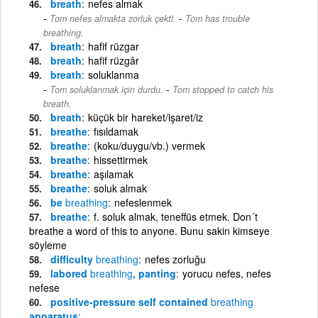
breath
nefes almak
-
Tom nefes almakta zorluk çekti.
Tom has trouble
breathing.
breath
hafif rüzgar
breath
hafif rüzgâr
breath
soluklanma
-
Tom soluklanmak için durdu.
Tom stopped to catch his
breath.
breath
küçük bir hareket/işaret/iz
breathe
fısıldamak
breathe
(koku/duygu/vb.) vermek
breathe
hissettirmek
breathe
aşılamak
breathe
soluk almak
be
breathing
nefeslenmek
breathe
f. soluk almak, teneffüs etmek. Don´t
breathe a word of this to anyone. Bunu sakin kimseye
söyleme
difficulty
breathing
nefes zorluğu
labored
breathing
, panting
yorucu nefes, nefes
nefese
positive-pressure self contained
breathing
apparatus