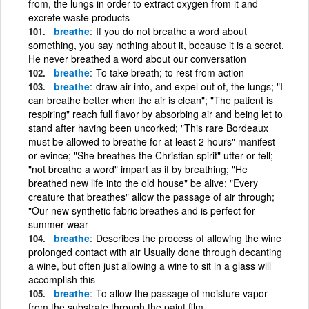
from, the lungs in order to extract oxygen from it and
excrete waste products
breathe
If you do not breathe a word about
something, you say nothing about it, because it is a secret.
He never breathed a word about our conversation
breathe
To take breath; to rest from action
breathe
draw air into, and expel out of, the lungs; "I
can breathe better when the air is clean"; "The patient is
respiring" reach full flavor by absorbing air and being let to
stand after having been uncorked; "This rare Bordeaux
must be allowed to breathe for at least 2 hours" manifest
or evince; "She breathes the Christian spirit" utter or tell;
"not breathe a word" impart as if by breathing; "He
breathed new life into the old house" be alive; "Every
creature that breathes" allow the passage of air through;
"Our new synthetic fabric breathes and is perfect for
summer wear
breathe
Describes the process of allowing the wine
prolonged contact with air Usually done through decanting
a wine, but often just allowing a wine to sit in a glass will
accomplish this
breathe
To allow the passage of moisture vapor
from the substrate through the paint film