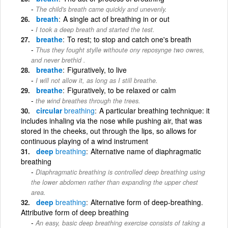
The child's breath came quickly and unevenly.
breath
A single act of breathing in or out
I took a deep breath and started the test.
breathe
To rest; to stop and catch one's breath
Thus they fought stylle withoute ony reposynge two owres,
and never brethid .
breathe
Figuratively, to live
I will not allow it, as long as I still breathe.
breathe
Figuratively, to be relaxed or calm
the wind breathes through the trees.
circular
breathing
A particular breathing technique: it
includes inhaling via the nose while pushing air, that was
stored in the cheeks, out through the lips, so allows for
continuous playing of a wind instrument
deep
breathing
Alternative name of diaphragmatic
breathing
Diaphragmatic breathing is controlled deep breathing using
the lower abdomen rather than expanding the upper chest
area.
deep
breathing
Alternative form of deep-breathing.
Attributive form of deep breathing
An easy, basic deep breathing exercise consists of taking a