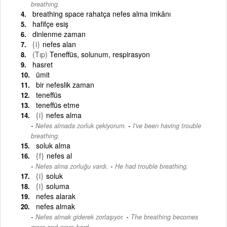
breathing.
breathing space rahatça nefes alma imkânı
hafifçe esiş
dinlenme zaman
{i}
nefes alan
(Tıp)
Teneffüs, solunum, respirasyon
hasret
ümit
bir nefeslik zaman
teneffüs
teneffüs etme
{i}
nefes alma
-
Nefes almada zorluk çekiyorum.
I've been having trouble
breathing.
soluk alma
{f}
nefes al
-
Nefes alma zorluğu vardı.
He had trouble breathing.
{i}
soluk
{i}
soluma
nefes alarak
nefes almak
-
Nefes almak giderek zorlaşıyor.
The breathing becomes
more and more hard.