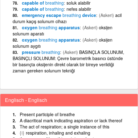
capable of
breathing
soluk alabilir
capable of
breathing
nefes alabilir
emergency escape
breathing
device
(Askeri)
acil
durum kaçış solunum cihazı
oxygen
breathing
apparatus
(Askeri)
oksijen
solunum aparatı
oxygen
breathing
apparatus
(Askeri)
oksijen
solunum aygıtı
pressure
breathing
(Askeri)
BASINÇLA SOLUNUM,
BASINÇLI SOLUNUM: Çevre barometrik basıncı üstünde
bir basınçta oksijenin direkt olarak bir bireye verildiği
zaman gereken solunum tekniği
Englisch - Englisch
Present participle of breathe
A diacritical mark indicating aspiration or lack thereof
The act of respiration; a single instance of this
{i}
respiration, inhaling and exhaling