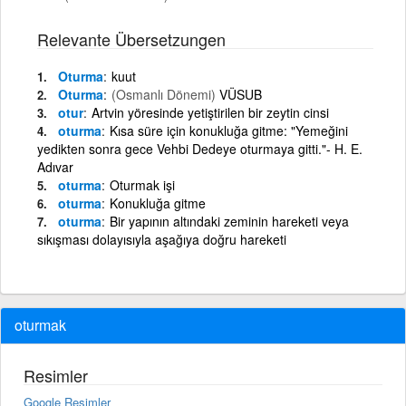
Relevante Übersetzungen
Oturma
kuut
Oturma
(Osmanlı Dönemi)
VÜSUB
otur
Artvin yöresinde yetiştirilen bir zeytin cinsi
oturma
Kısa süre için konukluğa gitme: "Yemeğini
yedikten sonra gece Vehbi Dedeye oturmaya gitti."- H. E.
Adıvar
oturma
Oturmak işi
oturma
Konukluğa gitme
oturma
Bir yapının altındaki zeminin hareketi veya
sıkışması dolayısıyla aşağıya doğru hareketi
oturmak
Resimler
Google Resimler