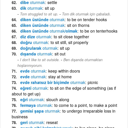
dibe
oturmak
settle
dik
oturmak
sit up
-
Tom struggled to sit up.
Tom dik oturmak için çabaladı.
diken üstünde
oturmak
to be on tender hooks
diken üstünde
oturmak
sit on thorns
diken üstünde
oturmak
/olmak
to be on tenterhooks
diz dize
oturmak
to sit close together
doğru
oturmak
to sit still, sit properly
doğrularak
oturmak
sit up
dışarıda
oturmak
sit out
-
I don't like to sit outside.
Ben dışarıda oturmaktan
hoşlanmıyorum.
evde
oturmak
keep within doors
evde
oturmak
stay at home
evde rahatsız bir biçimde
oturmak
picnic
eğreti
oturmak
to sit on the edge of something (as if
about to get up)
eğri
oturmak
slouch along
fermaya
oturmak
to come to a point, to make a point
gemisi şapa
oturmak
to undergo irreparable loss in
business
geri
oturmak
reseat
guguk gibi kalmak/
oturmak
to live alone, be alone