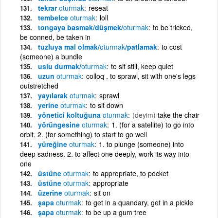
tekrar
oturmak
reseat
tembelce
oturmak
loll
tongaya basmak/düşmek/
oturmak
to be tricked,
be conned, be taken in
tuzluya mal olmak/
oturmak
/patlamak
to cost
(someone) a bundle
uslu durmak/
oturmak
to sit still, keep quiet
uzun
oturmak
colloq . to sprawl, sit with one's legs
outstretched
yayılarak
oturmak
sprawl
yerine
oturmak
to sit down
yönetici koltuğuna
oturmak
(deyim)
take the chair
yörüngesine
oturmak
1. (for a satellite) to go into
orbit. 2. (for something) to start to go well
yüreğine
oturmak
1. to plunge (someone) into
deep sadness. 2. to affect one deeply, work its way into
one
üstüne
oturmak
to appropriate, to pocket
üstüne
oturmak
appropriate
üzerine
oturmak
sit on
şapa
oturmak
to get in a quandary, get in a pickle
şapa
oturmak
to be up a gum tree