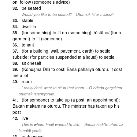
on, follow (someone's advice)
be seated
-
Would you like to be seated?
Oturmak ister misiniz?
stable
dwell in
(for something) to fit on (something); /üstüne/ (for a
garment) to fit (someone)
tenant
(for a building, wall, pavement, earth) to settle,
subside; (for particles suspended in a liquid) to settle
sit oneself
(Konuşma Dili) to cost: Bana pahalıya oturdu. It cost
me a lot
room
-
I really don't want to sit in that room.
O odada gerçekten
oturmak istemiyorum.
(for someone) to take up (a post, an appointment):
Bakan makamına oturdu. The minister has taken up his
post
live
-
This is where Fadil wanted to live.
Burası Fadıl'ın oturmak
istediği yerdir.
park oneself