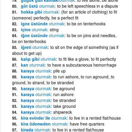
göt üstü
oturmak
to be left speechless in a dispute
hokka gibi
oturmak
(for an article of clothing) to fit
(someone) perfectly, be a perfect fit
igne üstünde
oturmak
to be on tenterhooks
içine
oturmak
sting
iğne üstünde
oturmak
to be on pins and needles,
be on tenterhooks
iğreti
oturmak
to sit on the edge of something (as if
about to get up)
kalıp gibi
oturmak
to fit like a glove, to fit perfectly
kan
oturmak
to have a subcutaneous hemorrhage
karaya
oturmak
pile up
karaya
oturmak
to run ashore, to run aground, to
ground, to strand, to be stranded
karaya
oturmak
be aground
karaya
oturmak
run ashore
karaya
oturmak
be stranded
karaya
oturmak
take ground
karaya
oturmak
shipwreck
kira evinde/ ile
oturmak
to live in a rented flat/house
kira ödemeden
oturmak
have free quarters
kirada
oturmak
to live in a rented flat/house