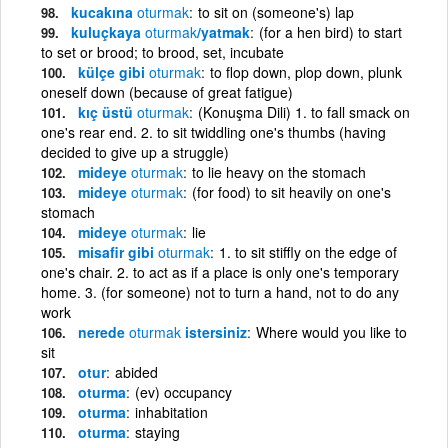
kucakına
oturmak
to sit on (someone's) lap
kuluçkaya
oturmak
/yatmak
(for a hen bird) to start
to set or brood; to brood, set, incubate
külçe gibi
oturmak
to flop down, plop down, plunk
oneself down (because of great fatigue)
kıç üstü
oturmak
(Konuşma Dili) 1. to fall smack on
one's rear end. 2. to sit twiddling one's thumbs (having
decided to give up a struggle)
mideye
oturmak
to lie heavy on the stomach
mideye
oturmak
(for food) to sit heavily on one's
stomach
mideye
oturmak
lie
misafir gibi
oturmak
1. to sit stiffly on the edge of
one's chair. 2. to act as if a place is only one's temporary
home. 3. (for someone) not to turn a hand, not to do any
work
nerede
oturmak
istersiniz
Where would you like to
sit
otur
abided
oturma
(ev) occupancy
oturma
inhabitation
oturma
staying