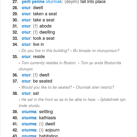
yerli yerine
oturmak
(deyim)
fall into place
otur
dwelt
otur
taken a seat
otur
take a seat
otur
{f}
abode
otur
{f}
dwelling
otur
took a seat
otur
live in
-
Do you live in this building?
Bu binada mı oturuyorsun?
otur
reside
-
Tom currently resides in Boston.
Tom şu anda Boston'da
oturuyor.
otur
{f}
dwell
otur
be seated
-
Would you like to be seated?
Oturmak ister misiniz?
otur
sat
-
He sat in the front so as to be able to hear.
İşitebilmek için
önde oturdu.
oturma
settling
oturma
kathiasis
oturma
{i}
dwell
oturma
{i}
sojourn
oturma
habitation