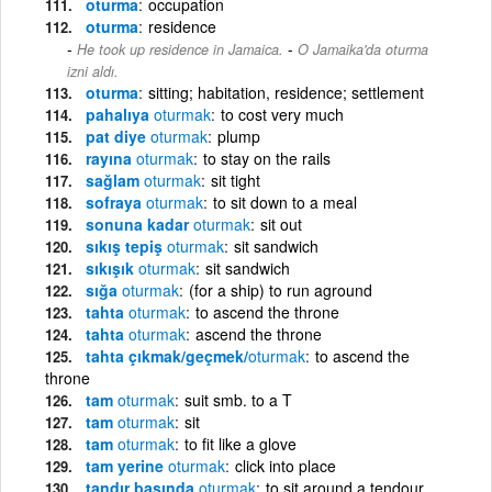
oturma
occupation
oturma
residence
-
He took up residence in Jamaica.
O Jamaika'da oturma
izni aldı.
oturma
sitting; habitation, residence; settlement
pahalıya
oturmak
to cost very much
pat diye
oturmak
plump
rayına
oturmak
to stay on the rails
sağlam
oturmak
sit tight
sofraya
oturmak
to sit down to a meal
sonuna kadar
oturmak
sit out
sıkış tepiş
oturmak
sit sandwich
sıkışık
oturmak
sit sandwich
sığa
oturmak
(for a ship) to run aground
tahta
oturmak
to ascend the throne
tahta
oturmak
ascend the throne
tahta çıkmak/geçmek/
oturmak
to ascend the
throne
tam
oturmak
suit smb. to a T
tam
oturmak
sit
tam
oturmak
to fit like a glove
tam yerine
oturmak
click into place
tandır başında
oturmak
to sit around a tendour