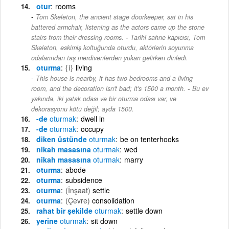
otur
rooms
Tom Skeleton, the ancient stage doorkeeper, sat in his
battered armchair, listening as the actors came up the stone
-
stairs from their dressing rooms.
Tarihi sahne kapıcısı, Tom
Skeleton, eskimiş koltuğunda oturdu, aktörlerin soyunma
odalarından taş merdivenlerden yukarı gelirken dinledi.
oturma
{i}
living
This house is nearby, it has two bedrooms and a living
-
room, and the decoration isn't bad; it's 1500 a month.
Bu ev
yakında, iki yatak odası ve bir oturma odası var, ve
dekorasyonu kötü değil; ayda 1500.
-de
oturmak
dwell in
-de
oturmak
occupy
diken üstünde
oturmak
be on tenterhooks
nikah masasına
oturmak
wed
nikah masasına
oturmak
marry
oturma
abode
oturma
subsidence
oturma
(İnşaat)
settle
oturma
(Çevre)
consolidation
rahat bir şekilde
oturmak
settle down
yerine
oturmak
sit down