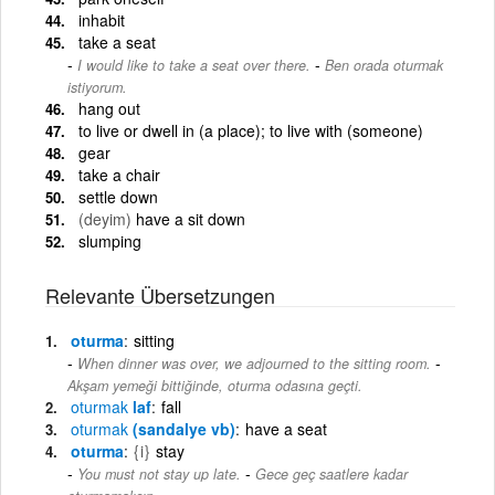
inhabit
take a seat
-
I would like to take a seat over there.
Ben orada oturmak
istiyorum.
hang out
to live or dwell in (a place); to live with (someone)
gear
take a chair
settle down
(deyim)
have a sit down
slumping
Relevante Übersetzungen
oturma
sitting
-
When dinner was over, we adjourned to the sitting room.
Akşam yemeği bittiğinde, oturma odasına geçti.
oturmak
laf
fall
oturmak
(sandalye vb)
have a seat
oturma
{i}
stay
-
You must not stay up late.
Gece geç saatlere kadar