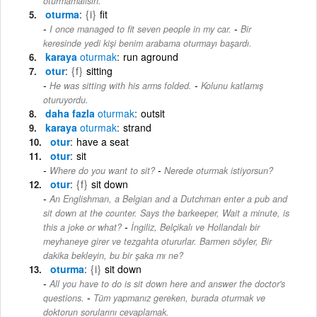
oturmamalısın.
oturma
{i}
fit
-
I once managed to fit seven people in my car.
Bir
keresinde yedi kişi benim arabama oturmayı başardı.
karaya
oturmak
run aground
otur
{f}
sitting
-
He was sitting with his arms folded.
Kolunu katlamış
oturuyordu.
daha fazla
oturmak
outsit
karaya
oturmak
strand
otur
have a seat
otur
sit
-
Where do you want to sit?
Nerede oturmak istiyorsun?
otur
{f}
sit down
An Englishman, a Belgian and a Dutchman enter a pub and
sit down at the counter. Says the barkeeper, Wait a minute, is
-
this a joke or what?
İngiliz, Belçikalı ve Hollandalı bir
meyhaneye girer ve tezgahta otururlar. Barmen söyler, Bir
dakika bekleyin, bu bir şaka mı ne?
oturma
{i}
sit down
All you have to do is sit down here and answer the doctor's
-
questions.
Tüm yapmanız gereken, burada oturmak ve
doktorun sorularını cevaplamak.