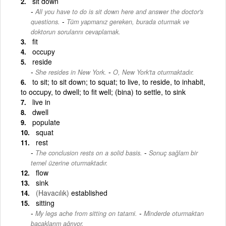
sit down
All you have to do is sit down here and answer the doctor's
-
questions.
Tüm yapmanız gereken, burada oturmak ve
doktorun sorularını cevaplamak.
fit
occupy
reside
-
She resides in New York.
O, New York'ta oturmaktadır.
to sit; to sit down; to squat; to live, to reside, to inhabit,
to occupy, to dwell; to fit well; (bina) to settle, to sink
live in
dwell
populate
squat
rest
-
The conclusion rests on a solid basis.
Sonuç sağlam bir
temel üzerine oturmaktadır.
flow
sink
(Havacılık)
established
sitting
-
My legs ache from sitting on tatami.
Minderde oturmaktan
bacaklarım ağrıyor.