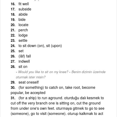
fit well
subside
abide
bide
locate
perch
lodge
settle
to sit down (on), sit (upon)
set
(lâf) fall
indwell
sit on
-
Would you like to sit on my knee?
Benim dizimin üzerinde
oturmak ister misin?
seat oneself
(for something) to catch on, take root, become
popular, be accepted
(for a ship) to run aground. oturduğu dalı kesmek to
cut off the very branch one is sitting on, cut the ground
from under one's own feet. oturmaya gitmek to go to see
(someone), go to visit (someone). oturup kalkmak to act