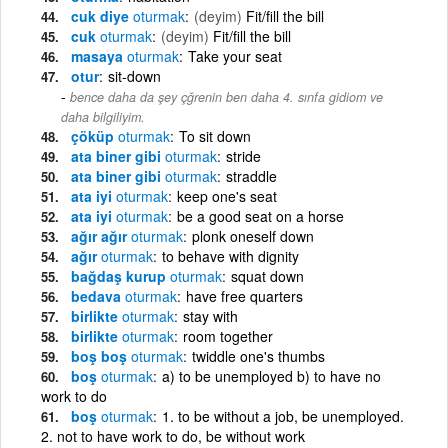
cuk diye
oturmak
(deyim)
Fit/fill the bill
cuk
oturmak
(deyim)
Fit/fill the bill
masaya
oturmak
Take your seat
otur
sit-down
bence daha da şey çğrenin ben daha 4. sınfa gidiom ve
daha bilgiliyim.
çöküp
oturmak
To sit down
ata biner gibi
oturmak
stride
ata biner gibi
oturmak
straddle
ata iyi
oturmak
keep one's seat
ata iyi
oturmak
be a good seat on a horse
ağır ağır
oturmak
plonk oneself down
ağır
oturmak
to behave with dignity
bağdaş kurup
oturmak
squat down
bedava
oturmak
have free quarters
birlikte
oturmak
stay with
birlikte
oturmak
room together
boş boş
oturmak
twiddle one's thumbs
boş
oturmak
a) to be unemployed b) to have no
work to do
boş
oturmak
1. to be without a job, be unemployed.
2. not to have work to do, be without work