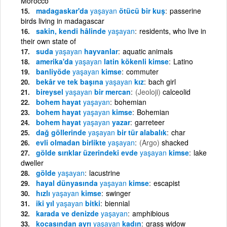
Morocco
madagaskar'da
yaşayan
ötücü bir kuş
passerine
birds living in madagascar
sakin, kendi hâlinde
yaşayan
residents, who live in
their own state of
suda
yaşayan
hayvanlar
aquatic animals
amerika'da
yaşayan
latin kökenli kimse
Latino
banliyöde
yaşayan
kimse
commuter
bekâr ve tek başına
yaşayan
kız
bach girl
bireysel
yaşayan
bir mercan
(Jeoloji)
calceolid
bohem hayat
yaşayan
bohemian
bohem hayat
yaşayan
kimse
Bohemian
bohem hayat
yaşayan
yazar
garreteer
dağ göllerinde
yaşayan
bir tür alabalık
char
evli olmadan birlikte
yaşayan
(Argo)
shacked
gölde sırıklar üzerindeki evde
yaşayan
kimse
lake
dweller
gölde
yaşayan
lacustrine
hayal dünyasında
yaşayan
kimse
escapist
hızlı
yaşayan
kimse
swinger
iki yıl
yaşayan
bitki
biennial
karada ve denizde
yaşayan
amphibious
kocasından ayrı
yaşayan
kadın
grass widow