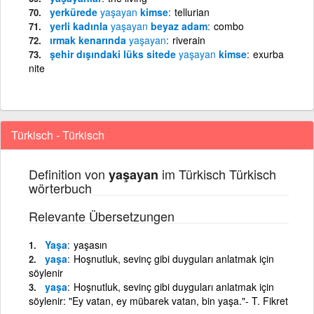
yerkürede
yaşayan
kimse
tellurian
yerli kadınla
yaşayan
beyaz adam
combo
ırmak kenarında
yaşayan
riverain
şehir dışındaki lüks sitede
yaşayan
kimse
exurba
nite
Türkisch - Türkisch
Definition von
im Türkisch Türkisch
yaşayan
wörterbuch
Relevante Übersetzungen
Yaşa
yaşasın
yaşa
Hoşnutluk, sevinç gibi duyguları anlatmak için
söylenir
yaşa
Hoşnutluk, sevinç gibi duyguları anlatmak için
söylenir: "Ey vatan, ey mübarek vatan, bin yaşa."- T. Fikret