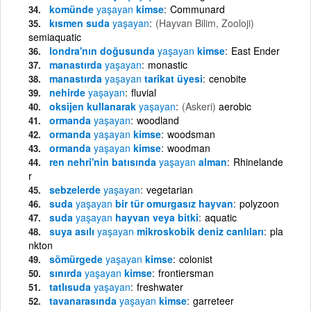
komünde
yaşayan
kimse
Communard
kısmen suda
yaşayan
(Hayvan Bilim, Zooloji)
semiaquatic
londra'nın doğusunda
yaşayan
kimse
East Ender
manastırda
yaşayan
monastic
manastırda
yaşayan
tarikat üyesi
cenobite
nehirde
yaşayan
fluvial
oksijen kullanarak
yaşayan
(Askeri)
aerobic
ormanda
yaşayan
woodland
ormanda
yaşayan
kimse
woodsman
ormanda
yaşayan
kimse
woodman
ren nehri'nin batısında
yaşayan
alman
Rhinelande
r
sebzelerde
yaşayan
vegetarian
suda
yaşayan
bir tür omurgasız hayvan
polyzoon
suda
yaşayan
hayvan veya bitki
aquatic
suya asılı
yaşayan
mikroskobik deniz canlıları
pla
nkton
sömürgede
yaşayan
kimse
colonist
sınırda
yaşayan
kimse
frontiersman
tatlısuda
yaşayan
freshwater
tavanarasında
yaşayan
kimse
garreteer