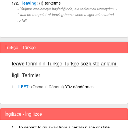
leaving
{i}
terketme
-
Yağmur çiselemeye başladığında, evi terketmek üzereydim.
I was on the point of leaving home when a light rain started
to fall.
Türkçe - Türkçe
teriminin Türkçe Türkçe sözlükte anlamı
leave
İlgili Terimler
LEFT
(Osmanlı Dönemi)
Yüz döndürmek
İngilizce - İngilizce
To depart; to go away from a certain place or state