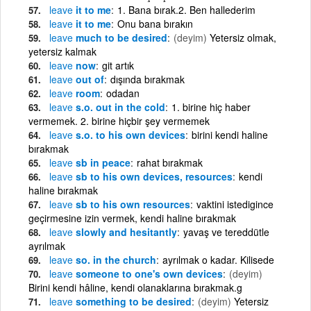
leave
it to me
1. Bana bırak.2. Ben hallederim
leave
it to me
Onu bana bırakın
leave
much to be desired
(deyim)
Yetersiz olmak,
yetersiz kalmak
leave
now
git artık
leave
out of
dışında bırakmak
leave
room
odadan
leave
s.o. out in the cold
1. birine hiç haber
vermemek. 2. birine hiçbir şey vermemek
leave
s.o. to his own devices
birini kendi haline
bırakmak
leave
sb in peace
rahat bırakmak
leave
sb to his own devices, resources
kendi
haline bırakmak
leave
sb to his own resources
vaktini istedigince
geçirmesine izin vermek, kendi haline bırakmak
leave
slowly and hesitantly
yavaş ve tereddütle
ayrılmak
leave
so. in the church
ayrılmak o kadar. Kilisede
leave
someone to one's own devices
(deyim)
Birini kendi hâline, kendi olanaklarına bırakmak.g
leave
something to be desired
(deyim)
Yetersiz