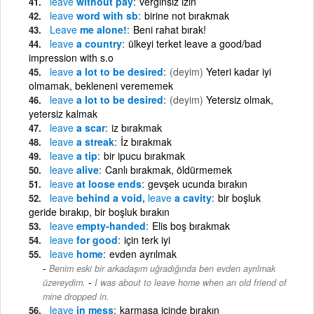
leave
without pay
verginsiz izin
leave
word with sb
birine not bırakmak
Leave
me alone!
Beni rahat bırak!
leave
a country
ülkeyi terket leave a good/bad
impression with s.o
leave
a lot to be desired
(deyim)
Yeteri kadar iyi
olmamak, bekleneni verememek
leave
a lot to be desired
(deyim)
Yetersiz olmak,
yetersiz kalmak
leave
a scar
iz bırakmak
leave
a streak
İz bırakmak
leave
a tip
bir ipucu bırakmak
leave
alive
Canlı bırakmak, öldürmemek
leave
at loose ends
gevşek ucunda bırakın
leave
behind a void,
leave
a cavity
bir boşluk
geride bırakıp, bir boşluk bırakın
leave
empty-handed
Elis boş bırakmak
leave
for good
için terk iyi
leave
home
evden ayrılmak
Benim eski bir arkadaşım uğradığında ben evden ayrılmak
-
üzereydim.
I was about to leave home when an old friend of
mine dropped in.
leave
in mess
karmaşa içinde bırakın