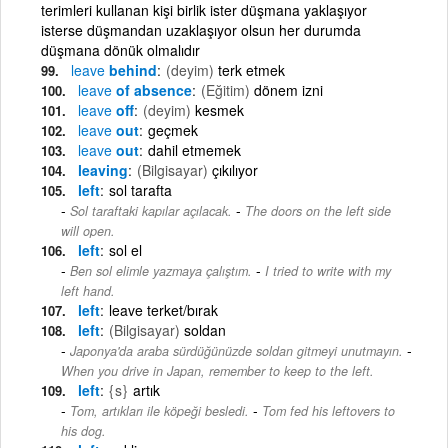
terimleri kullanan kişi birlik ister düşmana yaklaşıyor
isterse düşmandan uzaklaşıyor olsun her durumda
düşmana dönük olmalıdır
leave
behind
(deyim)
terk etmek
leave
of absence
(Eğitim)
dönem izni
leave
off
(deyim)
kesmek
leave
out
geçmek
leave
out
dahil etmemek
leaving
(Bilgisayar)
çıkılıyor
left
sol tarafta
-
Sol taraftaki kapılar açılacak.
The doors on the left side
will open.
left
sol el
-
Ben sol elimle yazmaya çalıştım.
I tried to write with my
left hand.
left
leave terket/bırak
left
(Bilgisayar)
soldan
-
Japonya'da araba sürdüğünüzde soldan gitmeyi unutmayın.
When you drive in Japan, remember to keep to the left.
left
{s}
artık
-
Tom, artıkları ile köpeği besledi.
Tom fed his leftovers to
his dog.