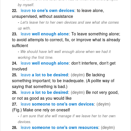
by myself.
leave
to one's own devices
to leave alone,
unsupervised, without assistance
Let's leave her to her own devices and see what she comes
up with.
leave
well enough alone
To leave something alone;
to avoid attempts to correct, fix, or improve what is already
sufficient
We should have left well enough alone when we had it
working the first time.
leave
well enough alone
don't interfere, don't get
involved
leave
a lot to be desired
(deyim)
Be lacking
something important; to be inadequate. (A polite way of
saying that something is bad.)
leave
a lot to be desired
(deyim)
Be not very good,
or not as good as you would like
leave
someone to one's own devices
(deyim)
(Fig.) Make one rely on oneself
I am sure that she will manage if we leave her to her own
devices.
leave
someone to one's own resources
(deyim)