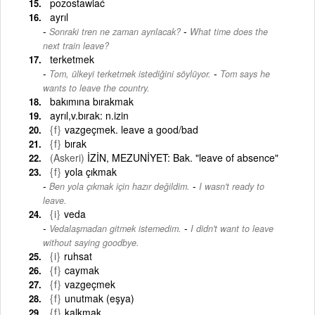
pozostawiać
ayrıl
-
Sonraki tren ne zaman ayrılacak?
What time does the
next train leave?
terketmek
-
Tom, ülkeyi terketmek istediğini söylüyor.
Tom says he
wants to leave the country.
bakımına bırakmak
ayrıl,v.bırak: n.izin
{f}
vazgeçmek. leave a good/bad
{f}
bırak
(Askeri)
İZİN, MEZUNİYET: Bak. "leave of absence"
{f}
yola çıkmak
-
Ben yola çıkmak için hazır değildim.
I wasn't ready to
leave.
{i}
veda
-
Vedalaşmadan gitmek istemedim.
I didn't want to leave
without saying goodbye.
{i}
ruhsat
{f}
caymak
{f}
vazgeçmek
{f}
unutmak (eşya)
{f}
kalkmak