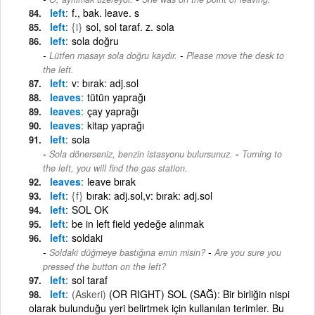
left
f., bak. leave. s
left
{i}
sol, sol taraf. z. sola
left
sola doğru
-
Lütfen masayı sola doğru kaydır.
Please move the desk to
the left.
left
v: bırak: adj.sol
leaves
tütün yaprağı
leaves
çay yaprağı
leaves
kitap yaprağı
left
sola
-
Sola dönerseniz, benzin istasyonu bulursunuz.
Turning to
the left, you will find the gas station.
leaves
leave bırak
left
{f}
bırak: adj.sol,v: bırak: adj.sol
left
SOL OK
left
be in left field yedeğe alınmak
left
soldaki
-
Soldaki düğmeye bastığına emin misin?
Are you sure you
pressed the button on the left?
left
sol taraf
left
(Askeri)
(OR RIGHT) SOL (SAĞ): Bir birliğin nispi
olarak bulunduğu yeri belirtmek için kullanılan terimler. Bu