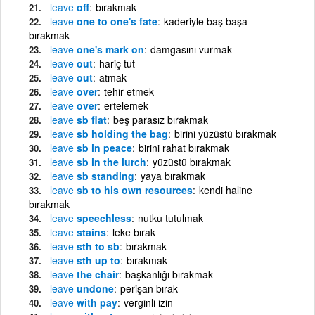
leave
off
bırakmak
leave
one to one's fate
kaderiyle baş başa
bırakmak
leave
one's mark on
damgasını vurmak
leave
out
hariç tut
leave
out
atmak
leave
over
tehir etmek
leave
over
ertelemek
leave
sb flat
beş parasız bırakmak
leave
sb holding the bag
birini yüzüstü bırakmak
leave
sb in peace
birini rahat bırakmak
leave
sb in the lurch
yüzüstü bırakmak
leave
sb standing
yaya bırakmak
leave
sb to his own resources
kendi haline
bırakmak
leave
speechless
nutku tutulmak
leave
stains
leke bırak
leave
sth to sb
bırakmak
leave
sth up to
bırakmak
leave
the chair
başkanlığı bırakmak
leave
undone
perişan bırak
leave
with pay
verginli izin