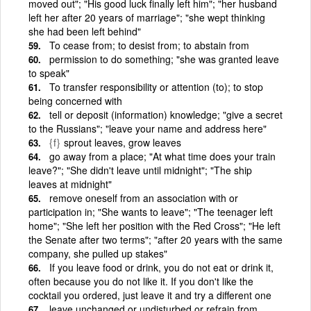
moved out"; "His good luck finally left him"; "her husband
left her after 20 years of marriage"; "she wept thinking
she had been left behind"
To cease from; to desist from; to abstain from
permission to do something; "she was granted leave
to speak"
To transfer responsibility or attention (to); to stop
being concerned with
tell or deposit (information) knowledge; "give a secret
to the Russians"; "leave your name and address here"
{f}
sprout leaves, grow leaves
go away from a place; "At what time does your train
leave?"; "She didn't leave until midnight"; "The ship
leaves at midnight"
remove oneself from an association with or
participation in; "She wants to leave"; "The teenager left
home"; "She left her position with the Red Cross"; "He left
the Senate after two terms"; "after 20 years with the same
company, she pulled up stakes"
If you leave food or drink, you do not eat or drink it,
often because you do not like it. If you don't like the
cocktail you ordered, just leave it and try a different one
leave unchanged or undisturbed or refrain from