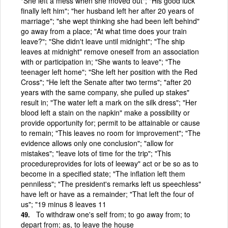
"She left a mess when she moved out"; "His good luck
finally left him"; "her husband left her after 20 years of
marriage"; "she wept thinking she had been left behind"
go away from a place; "At what time does your train
leave?"; "She didn't leave until midnight"; "The ship
leaves at midnight" remove oneself from an association
with or participation in; "She wants to leave"; "The
teenager left home"; "She left her position with the Red
Cross"; "He left the Senate after two terms"; "after 20
years with the same company, she pulled up stakes"
result in; "The water left a mark on the silk dress"; "Her
blood left a stain on the napkin" make a possibility or
provide opportunity for; permit to be attainable or cause
to remain; "This leaves no room for improvement"; "The
evidence allows only one conclusion"; "allow for
mistakes"; "leave lots of time for the trip"; "This
procedureprovides for lots of leeway" act or be so as to
become in a specified state; "The inflation left them
penniless"; "The president's remarks left us speechless"
have left or have as a remainder; "That left the four of
us"; "19 minus 8 leaves 11
To withdraw one's self from; to go away from; to
depart from; as, to leave the house