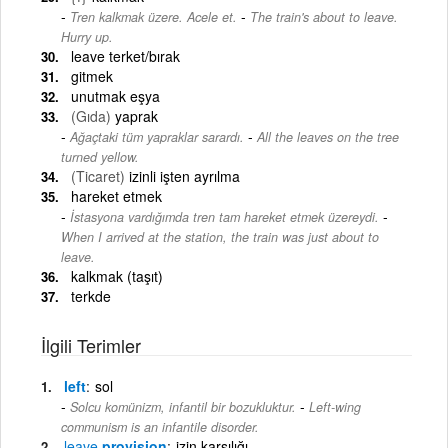
-
Tren kalkmak üzere. Acele et.
The train's about to leave.
Hurry up.
leave terket/bırak
gitmek
unutmak eşya
(Gıda)
yaprak
-
Ağaçtaki tüm yapraklar sarardı.
All the leaves on the tree
turned yellow.
(Ticaret)
izinli işten ayrılma
hareket etmek
-
İstasyona vardığımda tren tam hareket etmek üzereydi.
When I arrived at the station, the train was just about to
leave.
kalkmak (taşıt)
terkde
İlgili Terimler
left
sol
-
Solcu komünizm, infantil bir bozukluktur.
Left-wing
communism is an infantile disorder.
leave
provision
izin karşılığı