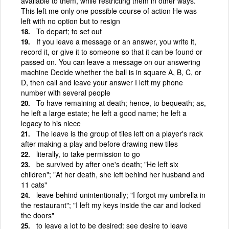
available to them, while restricting them in other ways.
This left me only one possible course of action He was
left with no option but to resign
To depart; to set out
If you leave a message or an answer, you write it,
record it, or give it to someone so that it can be found or
passed on. You can leave a message on our answering
machine Decide whether the ball is in square A, B, C, or
D, then call and leave your answer I left my phone
number with several people
To have remaining at death; hence, to bequeath; as,
he left a large estate; he left a good name; he left a
legacy to his niece
The leave is the group of tiles left on a player's rack
after making a play and before drawing new tiles
literally, to take permission to go
be survived by after one's death; "He left six
children"; "At her death, she left behind her husband and
11 cats"
leave behind unintentionally; "I forgot my umbrella in
the restaurant"; "I left my keys inside the car and locked
the doors"
to leave a lot to be desired: see desire to leave