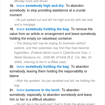
Monday lunch and dinner.
leave
somebody high and dry
To abandon
somebody; to stop providing assistance at a crucial
moment
He just walked out and left her high and dry with two kids
and a mortgage.
leave
somebody holding the bag
To remove the
value from an article or arrangement and leave somebody
holding the empty (or valueless) container
The closing bell may be ringing for business method
patents, and their patentees may find they have become
bagholders. (Federal district court in CyberSource Corp. v.
Retail Decisions Inc., 2009 WL 815448 (N.D. Cal. Mar. 23,
2009), referring to the In re Bilski case).
leave
somebody holding the bag
To abandon
somebody, leaving them holding the responsibility or
blame
After the accident, he just vanished and left me holding the
bag.
leave
someone in the lurch
To abandon
somebody; especially, to abandon somebody and leave
him or her in a difficult situation
He left me in the lurch and I had to finish the whole project