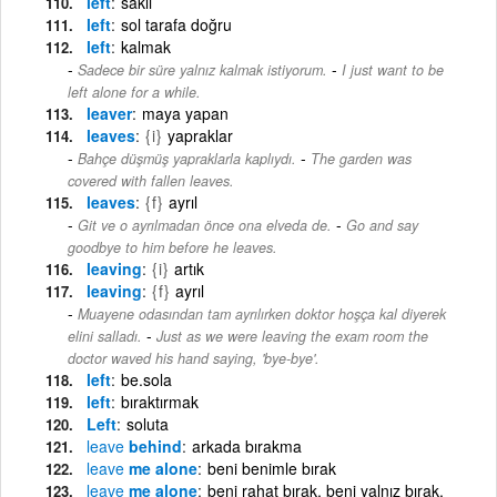
left
sakli
left
sol tarafa doğru
left
kalmak
-
Sadece bir süre yalnız kalmak istiyorum.
I just want to be
left alone for a while.
leaver
maya yapan
leaves
{i}
yapraklar
-
Bahçe düşmüş yapraklarla kaplıydı.
The garden was
covered with fallen leaves.
leaves
{f}
ayrıl
-
Git ve o ayrılmadan önce ona elveda de.
Go and say
goodbye to him before he leaves.
leaving
{i}
artık
leaving
{f}
ayrıl
Muayene odasından tam ayrılırken doktor hoşça kal diyerek
-
elini salladı.
Just as we were leaving the exam room the
doctor waved his hand saying, 'bye-bye'.
left
be.sola
left
bıraktırmak
Left
soluta
leave
behind
arkada bırakma
leave
me alone
beni benimle bırak
leave
me alone
beni rahat bırak, beni yalnız bırak,