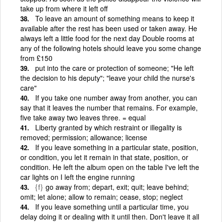
take up from where it left off
To leave an amount of something means to keep it
available after the rest has been used or taken away. He
always left a little food for the next day Double rooms at
any of the following hotels should leave you some change
from £150
put into the care or protection of someone; "He left
the decision to his deputy"; "leave your child the nurse's
care"
If you take one number away from another, you can
say that it leaves the number that remains. For example,
five take away two leaves three. = equal
Liberty granted by which restraint or illegality is
removed; permission; allowance; license
If you leave something in a particular state, position,
or condition, you let it remain in that state, position, or
condition. He left the album open on the table I've left the
car lights on I left the engine running
{f}
go away from; depart, exit; quit; leave behind;
omit; let alone; allow to remain; cease, stop; neglect
If you leave something until a particular time, you
delay doing it or dealing with it until then. Don't leave it all