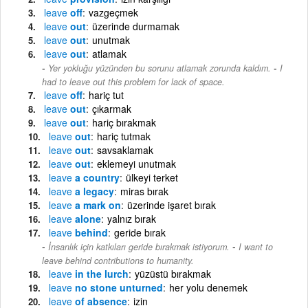
leave
off
vazgeçmek
leave
out
üzerinde durmamak
leave
out
unutmak
leave
out
atlamak
-
Yer yokluğu yüzünden bu sorunu atlamak zorunda kaldım.
I
had to leave out this problem for lack of space.
leave
off
hariç tut
leave
out
çıkarmak
leave
out
hariç bırakmak
leave
out
hariç tutmak
leave
out
savsaklamak
leave
out
eklemeyi unutmak
leave
a country
ülkeyi terket
leave
a legacy
miras bırak
leave
a mark on
üzerinde işaret bırak
leave
alone
yalnız bırak
leave
behind
geride bırak
-
İnsanlık için katkıları geride bırakmak istiyorum.
I want to
leave behind contributions to humanity.
leave
in the lurch
yüzüstü bırakmak
leave
no stone unturned
her yolu denemek
leave
of absence
izin