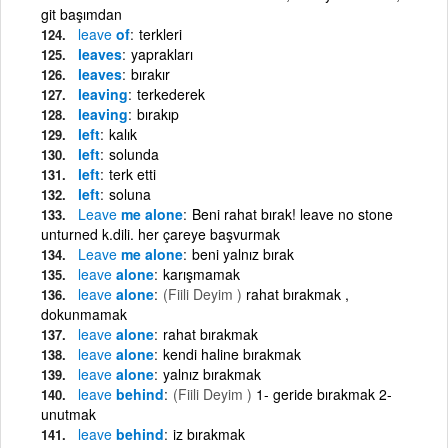
git başımdan
leave
of
terkleri
leaves
yaprakları
leaves
bırakır
leaving
terkederek
leaving
bırakıp
left
kalık
left
solunda
left
terk etti
left
soluna
Leave
me alone
Beni rahat bırak! leave no stone
unturned k.dili. her çareye başvurmak
Leave
me alone
beni yalnız bırak
leave
alone
karışmamak
leave
alone
(Fiili Deyim )
rahat bırakmak ,
dokunmamak
leave
alone
rahat bırakmak
leave
alone
kendi haline bırakmak
leave
alone
yalnız bırakmak
leave
behind
(Fiili Deyim )
1- geride bırakmak 2-
unutmak
leave
behind
iz bırakmak