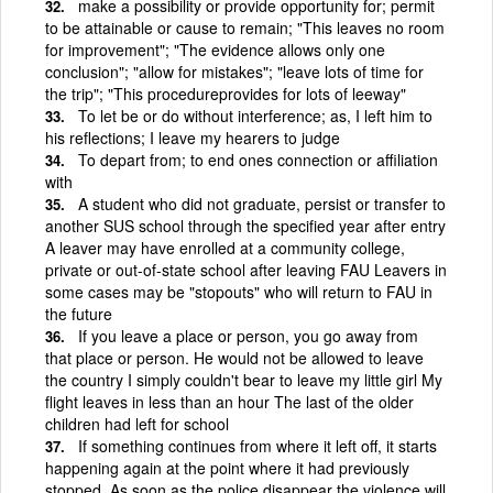
make a possibility or provide opportunity for; permit
to be attainable or cause to remain; "This leaves no room
for improvement"; "The evidence allows only one
conclusion"; "allow for mistakes"; "leave lots of time for
the trip"; "This procedureprovides for lots of leeway"
To let be or do without interference; as, I left him to
his reflections; I leave my hearers to judge
To depart from; to end ones connection or affiliation
with
A student who did not graduate, persist or transfer to
another SUS school through the specified year after entry
A leaver may have enrolled at a community college,
private or out-of-state school after leaving FAU Leavers in
some cases may be "stopouts" who will return to FAU in
the future
If you leave a place or person, you go away from
that place or person. He would not be allowed to leave
the country I simply couldn't bear to leave my little girl My
flight leaves in less than an hour The last of the older
children had left for school
If something continues from where it left off, it starts
happening again at the point where it had previously
stopped. As soon as the police disappear the violence will