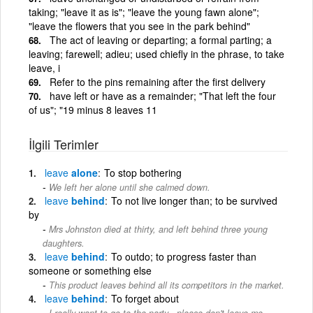
taking; "leave it as is"; "leave the young fawn alone";
"leave the flowers that you see in the park behind"
The act of leaving or departing; a formal parting; a
leaving; farewell; adieu; used chiefly in the phrase, to take
leave, i
Refer to the pins remaining after the first delivery
have left or have as a remainder; "That left the four
of us"; "19 minus 8 leaves 11
İlgili Terimler
leave
alone
To stop bothering
We left her alone until she calmed down.
leave
behind
To not live longer than; to be survived
by
Mrs Johnston died at thirty, and left behind three young
daughters.
leave
behind
To outdo; to progress faster than
someone or something else
This product leaves behind all its competitors in the market.
leave
behind
To forget about
I really want to go to the party - please don't leave me