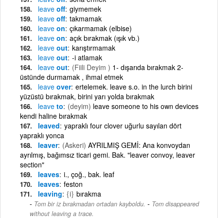
leave
off
giymemek
leave
off
takmamak
leave
on
çıkarmamak (elbise)
leave
on
açık bırakmak (ışık vb.)
leave
out
karıştırmamak
leave
out
-i atlamak
leave
out
(Fiili Deyim )
1- dışarıda bırakmak 2-
üstünde durmamak , ihmal etmek
leave
over
ertelemek. leave s.o. in the lurch birini
yüzüstü bırakmak, birini yarı yolda bırakmak
leave
to
(deyim)
leave someone to his own devices
kendi haline bırakmak
leaved
yapraklı four clover uğurlu sayılan dört
yapraklı yonca
leaver
(Askeri)
AYRILMIŞ GEMİ: Ana konvoydan
ayrılmış, bağımsız ticari gemi. Bak. "leaver convoy, leaver
section"
leaves
i., çoğ., bak. leaf
leaves
feston
leaving
{i}
bırakma
-
Tom bir iz bırakmadan ortadan kayboldu.
Tom disappeared
without leaving a trace.