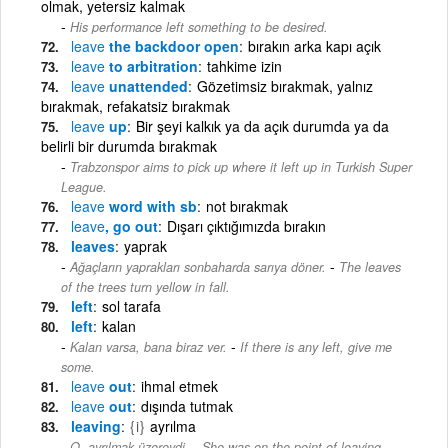
olmak, yetersiz kalmak
His performance left something to be desired.
leave
the backdoor open
bırakın arka kapı açık
leave
to arbitration
tahkime izin
leave
unattended
Gözetimsiz bırakmak, yalnız
bırakmak, refakatsiz bırakmak
leave
up
Bir şeyi kalkık ya da açık durumda ya da
belirli bir durumda bırakmak
Trabzonspor aims to pick up where it left up in Turkish Super
League.
leave
word with sb
not bırakmak
leave
, go out
Dışarı çıktığımızda bırakın
leaves
yaprak
-
Ağaçların yaprakları sonbaharda sarıya döner.
The leaves
of the trees turn yellow in fall.
left
sol tarafa
left
kalan
-
Kalan varsa, bana biraz ver.
If there is any left, give me
some.
leave
out
ihmal etmek
leave
out
dışında tutmak
leaving
{i}
ayrılma
-
O, ayrılmak üzereydi.
She was on the point of leaving.