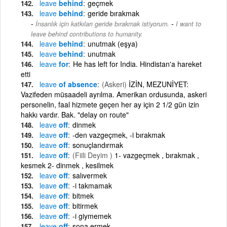
leave
behind
geçmek
leave
behind
geride bırakmak
-
İnsanlık için katkıları geride bırakmak istiyorum.
I want to
leave behind contributions to humanity.
leave
behind
unutmak (eşya)
leave
behind
unutmak
leave
for
He has left for India. Hindistan'a hareket
etti
leave
of absence
(Askeri)
İZİN, MEZUNİYET:
Vazifeden müsaadeli ayrılma. Amerikan ordusunda, askeri
personelin, faal hizmete geçen her ay için 2 1/2 gün izin
hakkı vardır. Bak. "delay on route"
leave
off
dinmek
leave
off
-den vazgeçmek, -i bırakmak
leave
off
sonuçlandırmak
leave
off
(Fiili Deyim )
1- vazgeçmek , bırakmak ,
kesmek 2- dinmek , kesilmek
leave
off
salıvermek
leave
off
-i takmamak
leave
off
bitmek
leave
off
bitirmek
leave
off
-i giymemek
leave
off
sona ermek