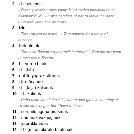
{f}
bırakmak
Dışarı çıkmadan önce kapıyı kilitlemeden bırakmak onun
-
dikkatsizliğiydi.
It was careless of her to leave the door
unlocked when she went out.
izin
-
Tom izin için başvurdu.
Tom applied for a leave of
absence.
terk etmek
-
Tom asla Boston'u terk etmek istemiyor.
Tom doesn't want
to ever leave Boston.
bir yerde bırak
{f}
(left)
out ile yaprak sürmek
{i}
müsaade
{f}
(taşıt) kalkmak
{f}
kalmak
-
Daha uzun süre kalmak istiyorum ama gitmek zorundayım.
I'd like stay longer, but I have to leave.
sorumluluğuna bırakmak
unutmak vazgeçmek
yapraklanmak
{f}
(miras olarak) bırakmak