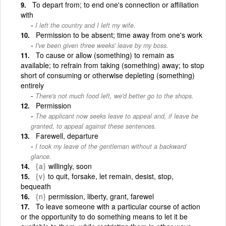
To depart from; to end one's connection or affiliation
with
I left the country and I left my wife.
Permission to be absent; time away from one's work
I've been given three weeks' leave by my boss.
To cause or allow (something) to remain as
available; to refrain from taking (something) away; to stop
short of consuming or otherwise depleting (something)
entirely
There's not much food left, we'd better go to the shops.
Permission
The applicant now seeks leave to appeal and, if leave be
granted, to appeal against these sentences.
Farewell, departure
I took my leave of the gentleman without a backward
glance.
{a}
willingly, soon
{v}
to quit, forsake, let remain, desist, stop,
bequeath
{n}
permission, liberty, grant, farewel
To leave someone with a particular course of action
or the opportunity to do something means to let it be