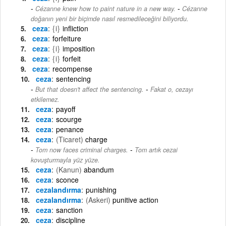
-
Cézanne knew how to paint nature in a new way.
Cézanne
doğanın yeni bir biçimde nasıl resmedileceğini biliyordu.
ceza
{i}
infliction
ceza
forfeiture
ceza
{i}
imposition
ceza
{i}
forfeit
ceza
recompense
ceza
sentencing
-
But that doesn't affect the sentencing.
Fakat o, cezayı
etkilemez.
ceza
payoff
ceza
scourge
ceza
penance
ceza
(Ticaret)
charge
-
Tom now faces criminal charges.
Tom artık cezai
kovuşturmayla yüz yüze.
ceza
(Kanun)
abandum
ceza
sconce
cezalandırma
punishing
cezalandırma
(Askeri)
punitive action
ceza
sanction
ceza
discipline