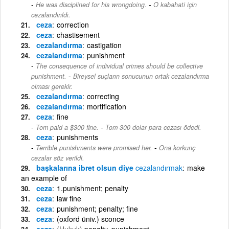
-
He was disciplined for his wrongdoing.
O kabahati için
cezalandırıldı.
ceza
correction
ceza
chastisement
cezalandırma
castigation
cezalandırma
punishment
The consequence of individual crimes should be collective
-
punishment.
Bireysel suçların sonucunun ortak cezalandırma
olması gerekir.
cezalandırma
correcting
cezalandırma
mortification
ceza
fine
-
Tom paid a $300 fine.
Tom 300 dolar para cezası ödedi.
ceza
punishments
-
Terrible punishments were promised her.
Ona korkunç
cezalar söz verildi.
başkalarına ibret olsun diye
cezalandırmak
make
an example of
ceza
1.punishment; penalty
ceza
law fine
ceza
punishment; penalty; fine
ceza
(oxford üniv.) sconce
ceza
(Hukuk)
penalty, punishment