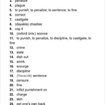
penalize
plague
to punish; to penalize; to sentence; to fine
correct
castigate
(dayakla) chastise
cop it
(oxford üniv.) sconce
to punish, to penalize, to discipline, to castigate; to
fine
crime
slate
dish out
smirk
scourge
discipline
(Havacılık)
sentence
censure
fine
inflict punishment on
charge
skin
get one's own back