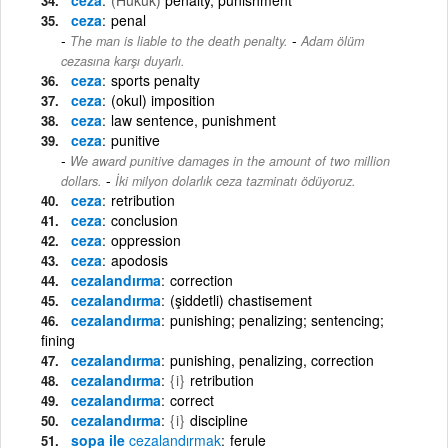
ceza
penal
-
The man is liable to the death penalty.
Adam ölüm
cezasına karşı duyarlı.
ceza
sports penalty
ceza
(okul) imposition
ceza
law sentence, punishment
ceza
punitive
We award punitive damages in the amount of two million
-
dollars.
İki milyon dolarlık ceza tazminatı ödüyoruz.
ceza
retribution
ceza
conclusion
ceza
oppression
ceza
apodosis
cezalandırma
correction
cezalandırma
(şiddetli) chastisement
cezalandırma
punishing; penalizing; sentencing;
fining
cezalandırma
punishing, penalizing, correction
cezalandırma
{i}
retribution
cezalandırma
correct
cezalandırma
{i}
discipline
sopa ile
cezalandırmak
ferule