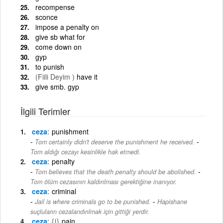
recompense
sconce
impose a penalty on
give sb what for
come down on
gyp
to punish
(Fiili Deyim )
have it
give smb. gyp
İlgili Terimler
ceza
punishment
-
Tom certainly didn't deserve the punishment he received.
Tom aldığı cezayı kesinlikle hak etmedi.
ceza
penalty
-
Tom believes that the death penalty should be abolished.
Tom ölüm cezasının kaldırılması gerektiğine inanıyor.
ceza
criminal
-
Jail is where criminals go to be punished.
Hapishane
suçluların cezalandırılmak için gittiği yerdir.
ceza
{i}
pain