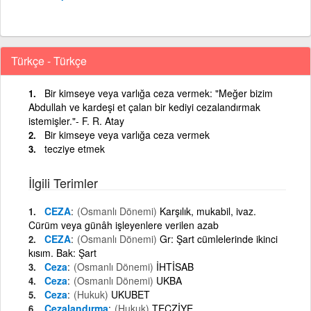
Türkçe - Türkçe
Bir kimseye veya varlığa ceza vermek: "Meğer bizim
Abdullah ve kardeşi et çalan bir kediyi cezalandırmak
istemişler."- F. R. Atay
Bir kimseye veya varlığa ceza vermek
tecziye etmek
İlgili Terimler
CEZA
(Osmanlı Dönemi)
Karşılık, mukabil, ivaz.
Cürüm veya günâh işleyenlere verilen azab
CEZA
(Osmanlı Dönemi)
Gr: Şart cümlelerinde ikinci
kısım. Bak: Şart
Ceza
(Osmanlı Dönemi)
İHTİSAB
Ceza
(Osmanlı Dönemi)
UKBA
Ceza
(Hukuk)
UKUBET
Cezalandırma
(Hukuk)
TECZİYE