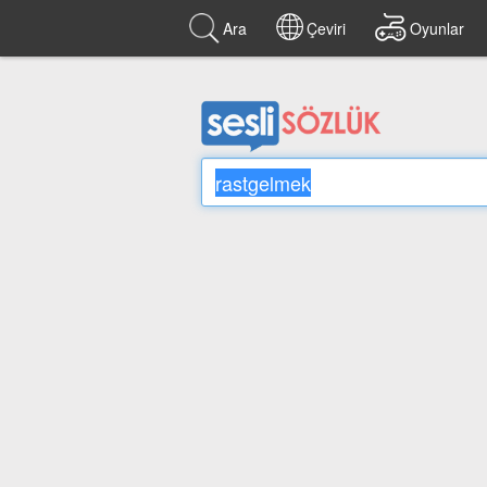
Ara
Çeviri
Oyunlar