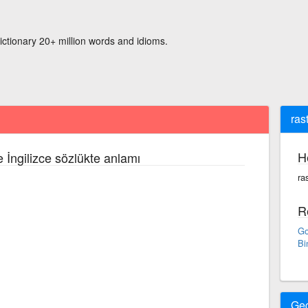
ictionary 20+ million words and idioms.
ras
H
 İngilizce sözlükte anlamı
ra
R
Go
Bi
Ge