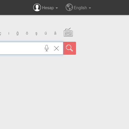
Hesap
English
ç
ı
ğ
ö
ş
ü
â