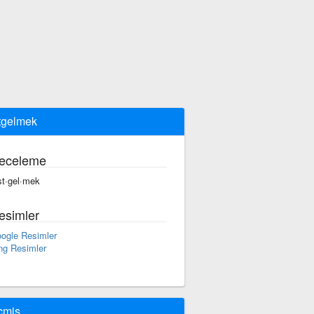
tgelmek
eceleme
st·gel·mek
esimler
ogle Resimler
ng Resimler
çmiş