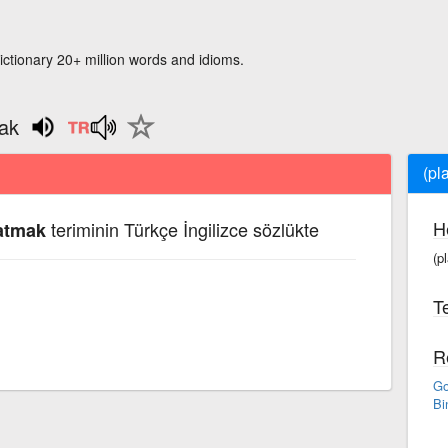
ictionary 20+ million words and idioms.
mak
(pl
H
teriminin Türkçe İngilizce sözlükte
 atmak
(p
Te
R
Go
Bi