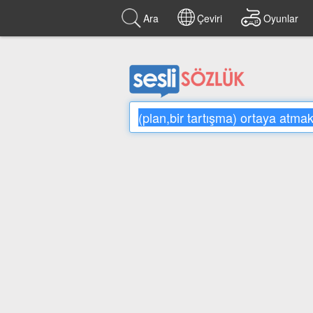
Ara
Çeviri
Oyunlar