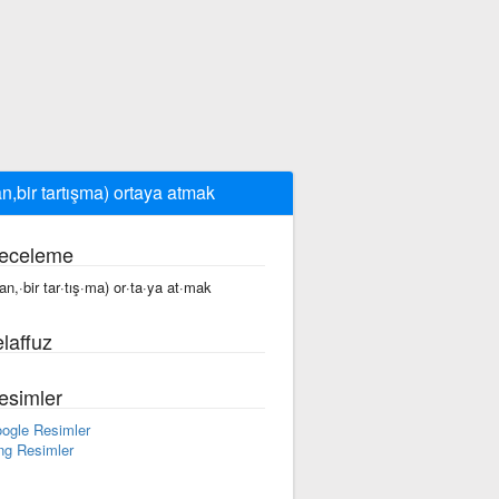
an,bir tartışma) ortaya atmak
eceleme
lan,·bir tar·tış·ma) or·ta·ya at·mak
laffuz
esimler
ogle Resimler
ng Resimler