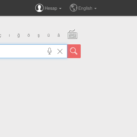
Hesap
English
ç
ı
ğ
ö
ş
ü
â