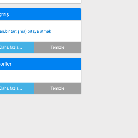
çmiş
lan,bir tartışma) ortaya atmak
Daha fazla...
Temizle
oriler
Daha fazla...
Temizle