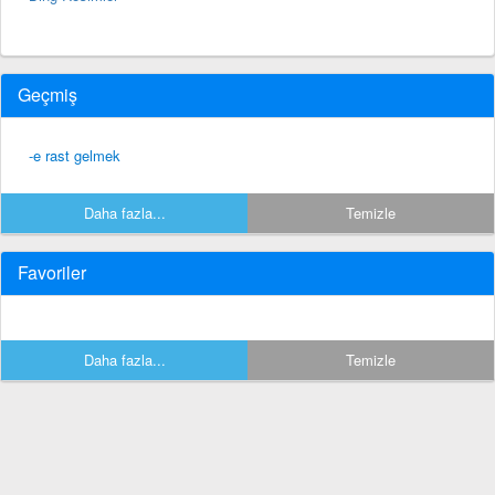
Geçmiş
-e rast gelmek
Daha fazla...
Temizle
Favoriler
Daha fazla...
Temizle