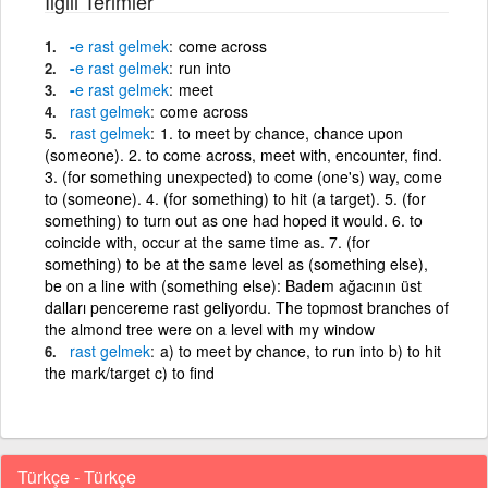
İlgili Terimler
-
e
rast
gelmek
come across
-
e
rast
gelmek
run into
-
e
rast
gelmek
meet
rast
gelmek
come across
rast
gelmek
1. to meet by chance, chance upon
(someone). 2. to come across, meet with, encounter, find.
3. (for something unexpected) to come (one's) way, come
to (someone). 4. (for something) to hit (a target). 5. (for
something) to turn out as one had hoped it would. 6. to
coincide with, occur at the same time as. 7. (for
something) to be at the same level as (something else),
be on a line with (something else): Badem ağacının üst
dalları pencereme rast geliyordu. The topmost branches of
the almond tree were on a level with my window
rast
gelmek
a) to meet by chance, to run into b) to hit
the mark/target c) to find
Türkçe - Türkçe