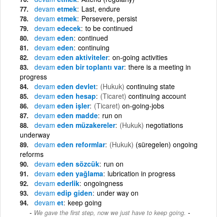
devam
etmek
Last, endure
devam
etmek
Persevere, persist
devam
edecek
to be continued
devam
eden
continued
devam
eden
continuing
devam
eden aktiviteler
on-going activities
devam
eden bir toplantı var
there is a meeting in
progress
devam
eden devlet
(Hukuk)
continuing state
devam
eden hesap
(Ticaret)
continuing account
devam
eden işler
(Ticaret)
on-going-jobs
devam
eden madde
run on
devam
eden müzakereler
(Hukuk)
negotiations
underway
devam
eden reformlar
(Hukuk)
(süregelen) ongoing
reforms
devam
eden sözcük
run on
devam
eden yağlama
lubrication in progress
devam
ederlik
ongoingness
devam
edip giden
under way on
devam
et
keep going
-
We gave the first step, now we just have to keep going.