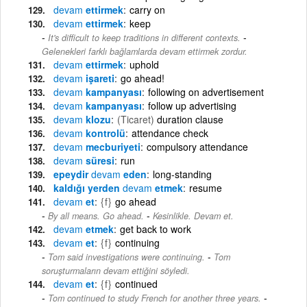
devam
ettirmek
carry on
devam
ettirmek
keep
-
It's difficult to keep traditions in different contexts.
Gelenekleri farklı bağlamlarda devam ettirmek zordur.
devam
ettirmek
uphold
devam
işareti
go ahead!
devam
kampanyası
following on advertisement
devam
kampanyası
follow up advertising
devam
klozu
(Ticaret)
duration clause
devam
kontrolü
attendance check
devam
mecburiyeti
compulsory attendance
devam
süresi
run
epeydir
devam
eden
long-standing
kaldığı yerden
devam
etmek
resume
devam
et
{f}
go ahead
-
By all means. Go ahead.
Kesinlikle. Devam et.
devam
etmek
get back to work
devam
et
{f}
continuing
-
Tom said investigations were continuing.
Tom
soruşturmaların devam ettiğini söyledi.
devam
et
{f}
continued
-
Tom continued to study French for another three years.