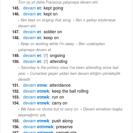
Tom üç yıl daha Fransızca çalışmaya devam etti.
devam
et
kept going
devam
et
kept on
-
Ken kept on singing that song.
Ken o şarkıyı söylemeye
devam etti.
devam
et
soldier on
devam
et
keep on
-
Keep on working while I'm away.
Ben uzaktayken
çalışmaya devam et.
devam
et
{f}
ongoing
devam
et
{f}
attending
Saturday is the pottery class I've been attending since last
-
year.
Cumartesi geçen yıldan beri devam ettiğim çömlekçilik
dersidir.
devam
etme
attendance
devam
etmek
keep the ball rolling
devam
etmek
run on
devam
etmek
carry on
-
We have no choice but to carry on.
Devam etmekten başka
seçeneğimiz yok.
devam
etmek
push along
devam
ettirmek
preserve
devam
ettirmek
perpetuate