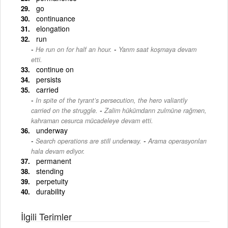
go
continuance
elongation
run
-
He run on for half an hour.
Yarım saat koşmaya devam
etti.
continue on
persists
carried
In spite of the tyrant’s persecution, the hero valiantly
-
carried on the struggle.
Zalim hükümdarın zulmüne rağmen,
kahraman cesurca mücadeleye devam etti.
underway
-
Search operations are still underway.
Arama operasyonları
hala devam ediyor.
permanent
stending
perpetuity
durability
İlgili Terimler