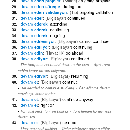
devam
eden projeler
(Askeri)
on-going projects
devam
eden süreçte
during the
devam
eden validasyon
(Tıp)
ongoing validation
devam
eder
(Bilgisayar)
continued
devam
ederek
attending
devam
ederek
continuing
devam
ederek
ongoing
devam
edilemiyor
(Bilgisayar)
cannot continue
devam
ediliyor
(Bilgisayar)
continuing
devam
edin
(Havacılık)
go ahead
devam
ediyor
(Bilgisayar)
continued
-
The footprints continued down to the river.
Ayak izleri
nehire kadar devam ediyordu.
devam
ediyor
(Bilgisayar)
resuming
devam
et
(Bilgisayar)
continue
-
I've decided to continue studying.
Ben eğitime devam
etmek için karar verdim.
devam
et
(Bilgisayar)
continue anyway
devam
et
right on
-
Tom just kept right on talking.
Tom hemen konuşmaya
devam etti.
devam
et
(Bilgisayar)
resume
-
They resumed walking.
Onlar yürümeye devam ettiler.