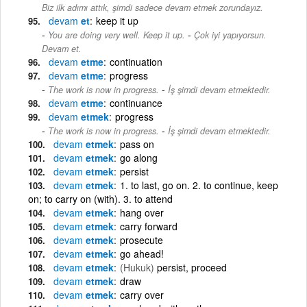
Biz ilk adımı attık, şimdi sadece devam etmek zorundayız.
devam
et
keep it up
-
You are doing very well. Keep it up.
Çok iyi yapıyorsun.
Devam et.
devam
etme
continuation
devam
etme
progress
-
The work is now in progress.
İş şimdi devam etmektedir.
devam
etme
continuance
devam
etmek
progress
-
The work is now in progress.
İş şimdi devam etmektedir.
devam
etmek
pass on
devam
etmek
go along
devam
etmek
persist
devam
etmek
1. to last, go on. 2. to continue, keep
on; to carry on (with). 3. to attend
devam
etmek
hang over
devam
etmek
carry forward
devam
etmek
prosecute
devam
etmek
go ahead!
devam
etmek
(Hukuk)
persist, proceed
devam
etmek
draw
devam
etmek
carry over