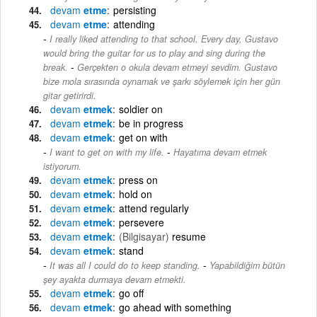
devam
etme
persisting
devam
etme
attending
I really liked attending to that school. Every day, Gustavo
would bring the guitar for us to play and sing during the
-
break.
Gerçekten o okula devam etmeyi sevdim. Gustavo
bize mola sırasında oynamak ve şarkı söylemek için her gün
gitar getirirdi.
devam
etmek
soldier on
devam
etmek
be in progress
devam
etmek
get on with
-
I want to get on with my life.
Hayatıma devam etmek
istiyorum.
devam
etmek
press on
devam
etmek
hold on
devam
etmek
attend regularly
devam
etmek
persevere
devam
etmek
(Bilgisayar)
resume
devam
etmek
stand
-
It was all I could do to keep standing.
Yapabildiğim bütün
şey ayakta durmaya devam etmekti.
devam
etmek
go off
devam
etmek
go ahead with something