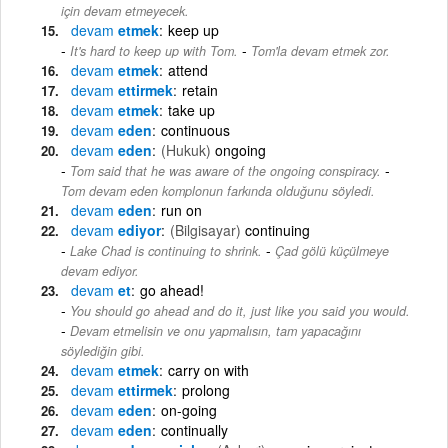
için devam etmeyecek.
devam
etmek
keep up
-
It's hard to keep up with Tom.
Tom'la devam etmek zor.
devam
etmek
attend
devam
ettirmek
retain
devam
etmek
take up
devam
eden
continuous
devam
eden
(Hukuk)
ongoing
-
Tom said that he was aware of the ongoing conspiracy.
Tom devam eden komplonun farkında olduğunu söyledi.
devam
eden
run on
devam
ediyor
(Bilgisayar)
continuing
-
Lake Chad is continuing to shrink.
Çad gölü küçülmeye
devam ediyor.
devam
et
go ahead!
You should go ahead and do it, just like you said you would.
-
Devam etmelisin ve onu yapmalısın, tam yapacağını
söylediğin gibi.
devam
etmek
carry on with
devam
ettirmek
prolong
devam
eden
on-going
devam
eden
continually