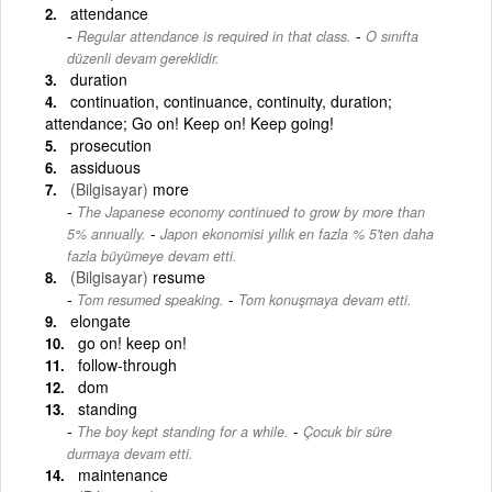
attendance
-
Regular attendance is required in that class.
O sınıfta
düzenli devam gereklidir.
duration
continuation, continuance, continuity, duration;
attendance; Go on! Keep on! Keep going!
prosecution
assiduous
(Bilgisayar)
more
The Japanese economy continued to grow by more than
-
5% annually.
Japon ekonomisi yıllık en fazla % 5'ten daha
fazla büyümeye devam etti.
(Bilgisayar)
resume
-
Tom resumed speaking.
Tom konuşmaya devam etti.
elongate
go on! keep on!
follow-through
dom
standing
-
The boy kept standing for a while.
Çocuk bir süre
durmaya devam etti.
maintenance