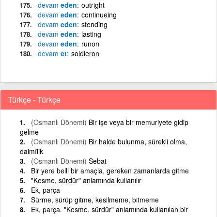
devam
eden
outright
devam
eden
continueing
devam
eden
stending
devam
eden
lasting
devam
eden
runon
devam
et
soldieron
Türkçe - Türkçe
(Osmanlı Dönemi)
Bir işe veya bir memuriyete gidip
gelme
(Osmanlı Dönemi)
Bir halde bulunma, sürekli olma,
daimîlik
(Osmanlı Dönemi)
Sebat
Bir yere belli bir amaçla, gereken zamanlarda gitme
"Kesme, sürdür" anlamında kullanılır
Ek, parça
Sürme, sürüp gitme, kesilmeme, bitmeme
Ek, parça. "Kesme, sürdür" anlamında kullanılan bir