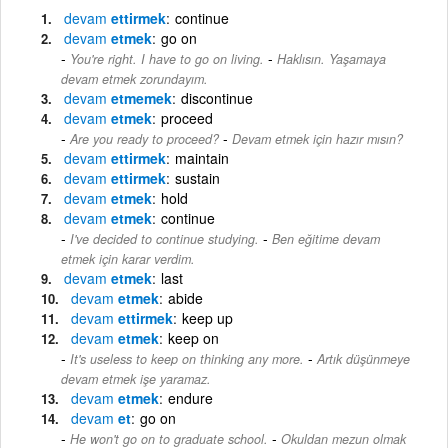
devam
ettirmek
continue
devam
etmek
go on
-
You're right. I have to go on living.
Haklısın. Yaşamaya
devam etmek zorundayım.
devam
etmemek
discontinue
devam
etmek
proceed
-
Are you ready to proceed?
Devam etmek için hazır mısın?
devam
ettirmek
maintain
devam
ettirmek
sustain
devam
etmek
hold
devam
etmek
continue
-
I've decided to continue studying.
Ben eğitime devam
etmek için karar verdim.
devam
etmek
last
devam
etmek
abide
devam
ettirmek
keep up
devam
etmek
keep on
-
It's useless to keep on thinking any more.
Artık düşünmeye
devam etmek işe yaramaz.
devam
etmek
endure
devam
et
go on
-
He won't go on to graduate school.
Okuldan mezun olmak