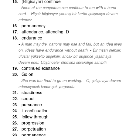
(Bilgisayar)
continue
None of the computers can continue to run with a burnt
-
card.
Hiçbir bilgisayar yanmış bir kartla çalışmaya devam
edemez.
permanency
attendance, attending. D
endurance
A man may die, nations may rise and fall, but an idea lives
-
on. Ideas have endurance without death.
Bir insan ölebilir,
uluslar yükselip düşebilir, ancak bir düşünce yaşamaya
devam eder. Düşünceler ölümsüz sürekliliğe sahiptir.
continued existance
Go on!
-
She was too tired to go on working.
O, çalışmaya devam
edemeyecek kadar çok yorgundu.
steadiness
sequel
pursuance
1.continuation
follow through
progression
perpetuation
permanence