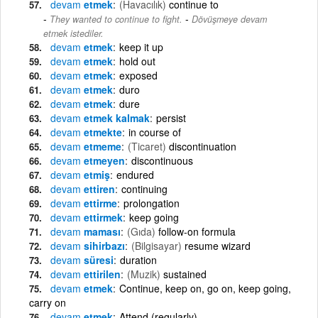
devam
etmek
(Havacılık)
continue to
-
They wanted to continue to fight.
Dövüşmeye devam
etmek istediler.
devam
etmek
keep it up
devam
etmek
hold out
devam
etmek
exposed
devam
etmek
duro
devam
etmek
dure
devam
etmek kalmak
persist
devam
etmekte
in course of
devam
etmeme
(Ticaret)
discontinuation
devam
etmeyen
discontinuous
devam
etmiş
endured
devam
ettiren
continuing
devam
ettirme
prolongation
devam
ettirmek
keep going
devam
maması
(Gıda)
follow-on formula
devam
sihirbazı
(Bilgisayar)
resume wizard
devam
süresi
duration
devam
ettirilen
(Muzik)
sustained
devam
etmek
Continue, keep on, go on, keep going,
carry on
devam
etmek
Attend (regularly)