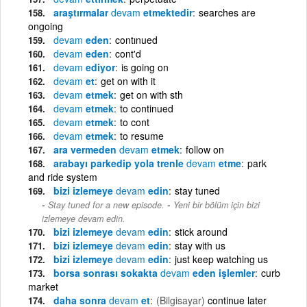
araştırmalar
devam
etmektedir
searches are
ongoing
devam
eden
contınued
devam
eden
cont'd
devam
ediyor
is going on
devam
et
get on with it
devam
etmek
get on with sth
devam
etmek
to continued
devam
etmek
to cont
devam
etmek
to resume
ara vermeden
devam
etmek
follow on
arabayı parkedip yola trenle
devam
etme
park
and ride system
bizi izlemeye
devam
edin
stay tuned
-
Stay tuned for a new episode.
Yeni bir bölüm için bizi
izlemeye devam edin.
bizi izlemeye
devam
edin
stick around
bizi izlemeye
devam
edin
stay with us
bizi izlemeye
devam
edin
just keep watching us
borsa sonrası sokakta
devam
eden işlemler
curb
market
daha sonra
devam
et
(Bilgisayar)
continue later