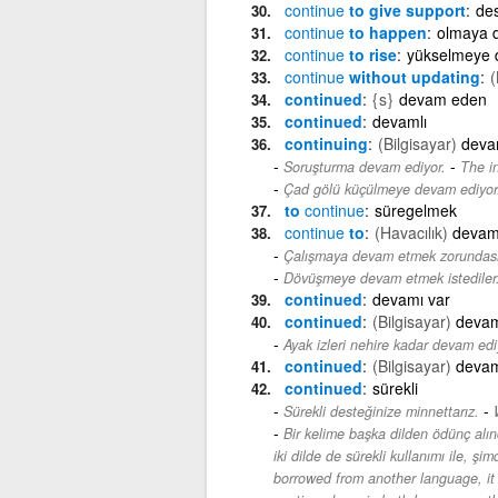
continue
to give support
des
continue
to happen
olmaya 
continue
to rise
yükselmeye 
continue
without updating
(
continued
{s}
devam eden
continued
devamlı
continuing
(Bilgisayar)
deva
-
Soruşturma devam ediyor.
The in
Çad gölü küçülmeye devam ediyor
to
continue
süregelmek
continue
to
(Havacılık)
devam
Çalışmaya devam etmek zorundas
Dövüşmeye devam etmek istediler
continued
devamı var
continued
(Bilgisayar)
devam
Ayak izleri nehire kadar devam edi
continued
(Bilgisayar)
devam
continued
sürekli
-
Sürekli desteğinize minnettarız.
Bir kelime başka dilden ödünç alın
iki dilde de sürekli kullanımı ile, şimd
borrowed from another language, it