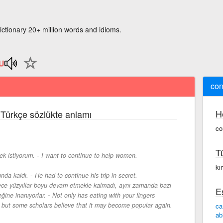
ictionary 20+ million words and idioms.
con
H
e Türkçe sözlükte anlamı
co
T
-
ek istiyorum.
I want to continue to help women.
kı
-
nda kaldı.
He had to continue his trip in secret.
ce yüzyıllar boyu devam etmekle kalmadı, aynı zamanda bazı
E
-
ğine inanıyorlar.
Not only has eating with your fingers
 but some scholars believe that it may become popular again.
ca
ab