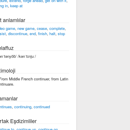
dure
,
extend
,
forge ahead
,
get on with it
,
ng in
,
keep at
t anlamlılar
deo game
,
new game
,
cease
,
complete
,
sist
,
discontinue
,
end
,
finish
,
halt
,
stop
laffuz
ənˈtənyo͞o/ /kənˈtɪnjuː/
imoloji
 From Middle French continuer, from Latin
ntinuare.
amanlar
ntinues
,
continuing
,
continued
rtak Eşdizimliler
ntinue to
,
continue up
,
continue on