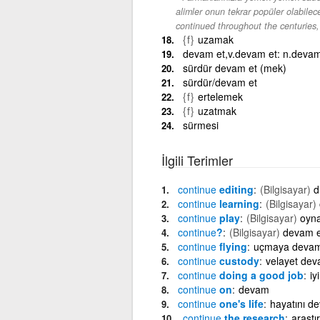
alimler onun tekrar popüler olabilece
continued throughout the centuries,
{f}
uzamak
devam et,v.devam et: n.deva
sürdür devam et (mek)
sürdür/devam et
{f}
ertelemek
{f}
uzatmak
sürmesi
İlgili Terimler
continue
editing
(Bilgisayar)
d
continue
learning
(Bilgisayar)
continue
play
(Bilgisayar)
oyn
continue
?
(Bilgisayar)
devam e
continue
flying
uçmaya devam
continue
custody
velayet de
continue
doing a good job
iy
continue
on
devam
continue
one's life
hayatını d
continue
the research
araşt