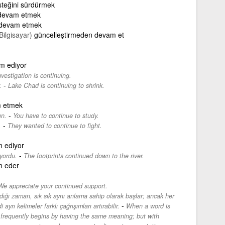
teğini sürdürmek
devam etmek
devam etmek
Bilgisayar)
güncelleştirmeden devam et
m ediyor
vestigation is continuing.
-
.
Lake Chad is continuing to shrink.
 etmek
-
ın.
You have to continue to study.
-
.
They wanted to continue to fight.
 ediyor
-
yordu.
The footprints continued down to the river.
 eder
We appreciate your continued support.
dığı zaman, sık sık aynı anlama sahip olarak başlar; ancak her
-
i ayrı kelimeler farklı çağrışımları artırabilir.
When a word is
 frequently begins by having the same meaning; but with