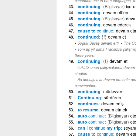
continued use in both languages, t
continuing
(Bilgisayar)
içere
continuing
devam ettiren
continuing
(Bilgisayar)
devam
continuing
devam ederek
cause to
continue
devam etm
continued
{f}
devam et
-
Soğuk Savaş devam etti.
The Co
Tom üç yıl daha Fransızca çalışma
three years.
continuing
{f}
devam et
Fakirlik onun çalışmalarına devam 
studies.
Bu konuşmaya devam etmenin amac
conversation.
continuing
müdevver
Continuing
sürdüren
continues
devam ediş
to resume
devam etmek
auto
continue
(Bilgisayar)
ot
auto
continue
(Bilgisayar)
ot
can i
continue
my trip
seyaha
cause to
continue
devam etm