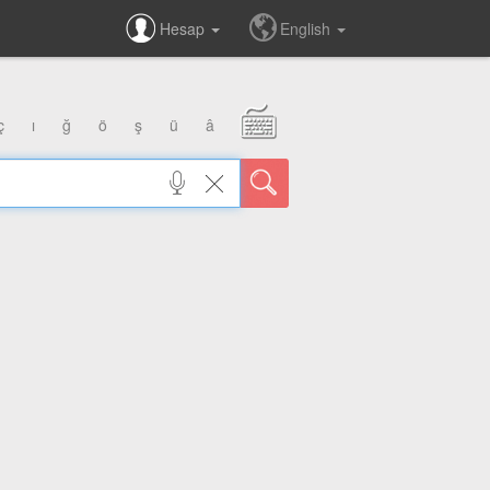
Hesap
English
ç
ı
ğ
ö
ş
ü
â