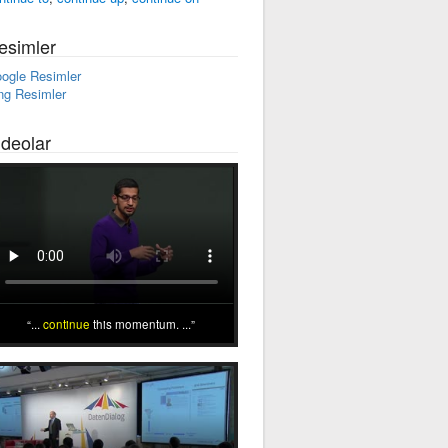
esimler
ogle Resimler
ng Resimler
ideolar
...
continue
this momentum. ...