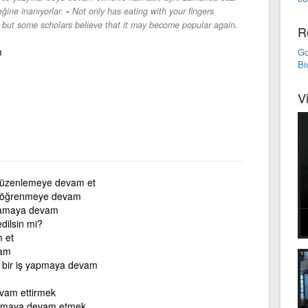
-
ğine inanıyorlar.
Not only has eating with your fingers
 but some scholars believe that it may become popular again.
R
m
Go
Bi
V
üzenlemeye devam et
öğrenmeye devam
amaya devam
dilsin mi?
 et
vam
i bir iş yapmaya devam
evam ettirmek
ırmaya devam etmek