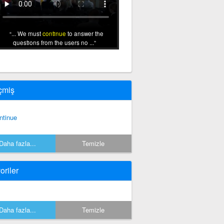
... We must
continue
to answer the
questions from the users no ...
çmiş
ntinue
Daha fazla...
Temizle
oriler
Daha fazla...
Temizle