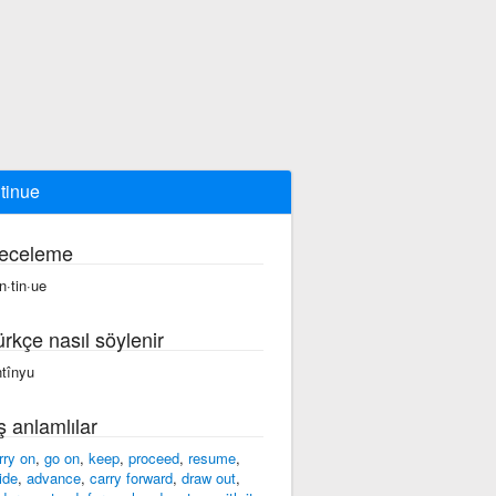
tinue
eceleme
n·tin·ue
ürkçe nasıl söylenir
ntînyu
ş anlamlılar
rry on
,
go on
,
keep
,
proceed
,
resume
,
ide
,
advance
,
carry forward
,
draw out
,