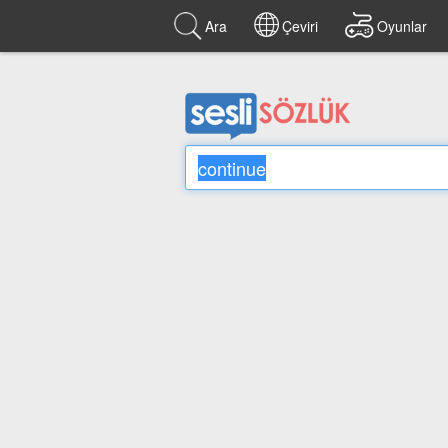
Ara
Çeviri
Oyunlar