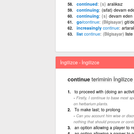
continued
{s}
aralıksız
continuing
(sıfat) devam ed
continuing
{s}
devam eden
go/
continue
(Bilgisayar)
git/d
increasingly
continue
artar
list
continue
(Bilgisayar)
list
İngilizce - İngilizce
teriminin İngilizce
continue
to proceed with (doing an activit
Firstly, I continue to base most sp
on herbarium plants.
To make last; to prolong
Can you account him wise or discre
nothing that should procure or conti
an option allowing a player to
an option allowing a gamer to 