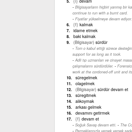
{i}
devam
Bilgisayarların hiçbiri yanmış bir
continue to run with a burnt card.
Fiyatlar yükselmeye devam ediyor.
{f}
kalmak
idame etmek
baki kalmak
(Bilgisayar)
sürdür
Tom o kabul ettiği sürece desteğin
support for as long as it took.
Adli tıp uzmanları ve cinayet masa
-
çalışmalarını sürdürdüler.
Forensics
work at the cordoned-off unit and it
süregelmek
olagelmek
(Bilgisayar)
sürdür devam et
süregitmek
alıkoymak
arkası gelmek
devamını getirmek
{f}
devam et
-
Soğuk Savaş devam etti.
The Co
Parmaklarınızla yemek yemek sade