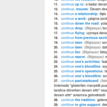
continue
up to
e kadar deva
continue
, resume
Devam de
continue
a relationship
ilişk
continue
a work
çalışma sür
continue
down the road
yol
continue
drop
(Bilgisayar)
bı
continue
flying
uçmaya deva
continue
from previous sect
continue
later
(Bilgisayar)
so
continue
later
(Bilgisayar)
da
continue
list
(Bilgisayar)
list
continue
macro
(Bilgisayar)
m
continue
one's activities
faa
continue
one's bloodline
so
continue
one's operations
f
continue
one`s bloodline
so
continue
part/starboard
(Ask
önlemede "gösterilen manyetik pus
tarafına dönerken devam ettir" veya
devam ettir" anlamına gelmektedir
continue
the tradition
gelen
continue
to give support
de