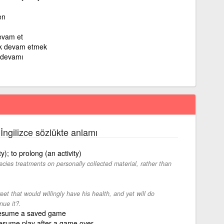
en
evam et
ak devam etmek
e devamı
 İngilizce sözlükte anlamı
y); to prolong (an activity)
ecies treatments on personally collected material, rather than
et that would willingly have his health, and yet will do
nue it?.
 resume a saved game
resume play after a game over