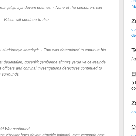
en
ha
-
 kartla çalışmaya devam edemez.
None of the computers can
-
Prices will continue to rise.
Zı
vi
de
Te
-
i sürdürmeye kararlıydı.
Tom was determined to continue his
/k
sı dedektifleri, güvenlik çemberine alınmış yerde ve çevresinde
 officers and criminal investigations detectives continued to
Et
s surrounds.
()
co
Z
co
O
ld War continued.
ce yüzyıllar boyu devam etmekle kalmadı, aynı zamanda bazı
co