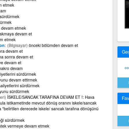
m etmek
vam
i sürdürmek
dürmek
a devam etmek
rakmaya devam et
m etmek
ion
(Bilgisayar)
önceki bölümden devam et
nra devam et
Ge
ha sonra devam et
eye devam et
co
akro devam
liyetlerini sürdürmek
yunu devam ettirmek
aaliyetlerini sürdürmek
yunu sürdürmek
eri)
İSKELE/SANCAK TARAFINA DEVAM ET !: Hava
Fav
ula istikametinde mevcut dönüş oranını iskele/sancak
 "belirtilen derecede iskele/ sancak tarafına dönüşünü
eği sürdürmek
stek vermeye devam etmek