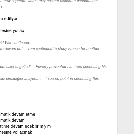
he now separate words may accrete disparate connotations.
n
 ediliyor
esine yol aç
ld War continued.
-
ya devam etti.
Tom continued to study French for another
-
etmesini engelledi.
Poverty prevented him from continuing his
-
ı olmadığını anlıyorum.
I see no point in continuing this
omatik devam etme
omatik devam
time devam edebilir miyim
esine yol açmak