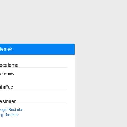
lemek
eceleme
y·le·mek
laffuz
esimler
ogle Resimler
ng Resimler