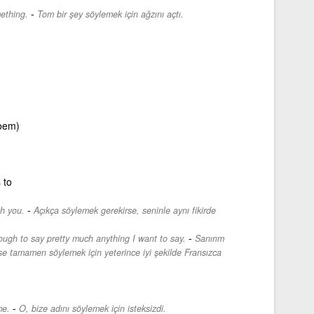
-
ething.
Tom bir şey söylemek için ağzını açtı.
poem)
 to
-
th you.
Açıkça söylemek gerekirse, seninle aynı fikirde
-
ough to say pretty much anything I want to say.
Sanırım
se tamamen söylemek için yeterince iyi şekilde Fransızca
-
me.
O, bize adını söylemek için isteksizdi.