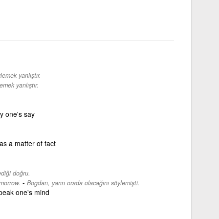
lemek yanlıştır.
emek yanlıştır.
ay one's say
as a matter of fact
diği doğru.
-
morrow.
Bogdan, yarın orada olacağını söylemişti.
peak one's mind