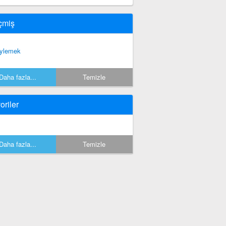
çmiş
ylemek
Daha fazla...
Temizle
oriler
Daha fazla...
Temizle