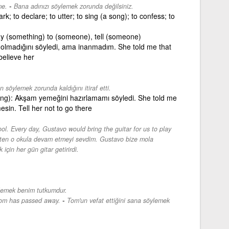
-
me.
Bana adınızı söylemek zorunda değilsiniz.
ark; to declare; to utter; to sing (a song); to confess; to
say (something) to (someone), tell (someone)
olmadığını söyledi, ama inanmadım. She told me that
believe her
n söylemek zorunda kaldığını itiraf etti.
ing): Akşam yemeğini hazırlamamı söyledi. She told me
esin. Tell her not to go there
hool. Every day, Gustavo would bring the guitar for us to play
ten o okula devam etmeyi sevdim. Gustavo bize mola
için her gün gitar getirirdi.
lemek benim tutkumdur.
-
 Tom has passed away.
Tom'un vefat ettiğini sana söylemek