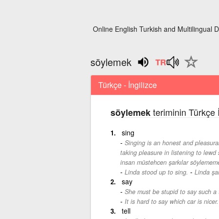
Online English Turkish and Multilingual D
söylemek
Türkçe - İngilizce
teriminin Türkçe 
söylemek
sing
Singing is an honest and pleasura
taking pleasure in listening to lewd
insan müstehcen şarkılar söylemem
-
Linda stood up to sing.
Linda şar
say
She must be stupid to say such a 
It is hard to say which car is nicer.
tell