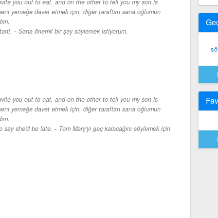
vite you out to eat, and on the other to tell you my son is
 seni yemeğe davet etmek için, diğer taraftan sana oğlumun
Ge
dım.
-
tant.
Sana önemli bir şey söylemek istiyorum.
sö
vite you out to eat, and on the other to tell you my son is
Fav
 seni yemeğe davet etmek için, diğer taraftan sana oğlumun
dım.
-
o say she'd be late.
Tom Mary'yi geç kalacağını söylemek için