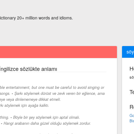
ictionary 20+ million words and idioms.
söy
H
İngilizce sözlükte anlamı
sö
ble entertainment, but one must be careful to avoid singing or
Te
-
 songs.
Şarkı söylemek dürüst ve zevk veren bir eğlence, ama
eye veya dinlememeye dikkat etmeli.
kı söylemek için ayağa kalktı.
R
Go
-
thing.
Böyle bir şey söylemek için aptal olmalı.
Bi
-
Hangi arabanın daha güzel olduğu söylemek zordur.