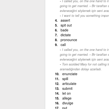
I called you, on the one hand to in
-
going to get married.
Bir taraftan
evleneceğini söylemek için seni ara
I want to tell you something impor
assert
spit out
bade
dictate
pronounce
call
I called you, on the one hand to in
-
going to get married.
Bir taraftan
evleneceğini söylemek için seni ara
Tom scolded Mary for not calling t
aramadığından dolayı azarladı.
enunciate
spill
articulate
submit
let on
allege
divulge
put