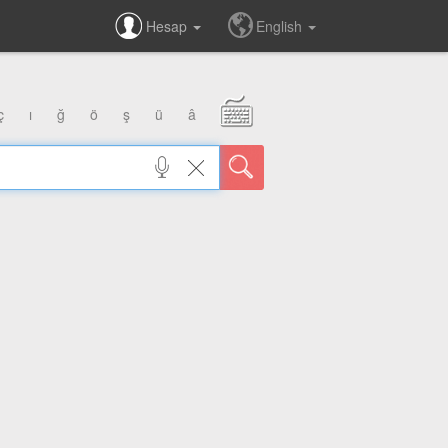
Hesap
English
ç
ı
ğ
ö
ş
ü
â