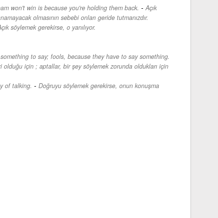
-
 team won't win is because you're holding them back.
Açık
namayacak olmasının sebebi onları geride tutmanızdır.
çık söylemek gerekirse, o yanılıyor.
something to say; fools, because they have to say something.
ri olduğu için ; aptallar, bir şey söylemek zorunda oldukları için
-
y of talking.
Doğruyu söylemek gerekirse, onun konuşma