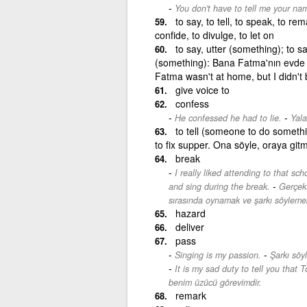
You don't have to tell me your na
to say, to tell, to speak, to rem
confide, to divulge, to let on
to say, utter (something); to 
(something): Bana Fatma'nın evde 
Fatma wasn't at home, but I didn't 
give voice to
confess
-
He confessed he had to lie.
Yala
to tell (someone to do someth
to fix supper. Ona söyle, oraya gitm
break
I really liked attending to that sc
-
and sing during the break.
Gerçek
sırasında oynamak ve şarkı söylemek 
hazard
deliver
pass
-
Singing is my passion.
Şarkı söy
It is my sad duty to tell you that
benim üzücü görevimdir.
remark