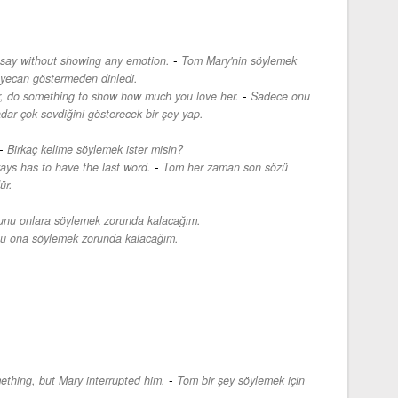
-
 say without showing any emotion.
Tom Mary'nin söylemek
eyecan göstermeden dinledi.
-
er, do something to show how much you love her.
Sadece onu
dar çok sevdiğini gösterecek bir şey yap.
-
Birkaç kelime söylemek ister misin?
-
ays has to have the last word.
Tom her zaman son sözü
ür.
unu onlara söylemek zorunda kalacağım.
u ona söylemek zorunda kalacağım.
-
thing, but Mary interrupted him.
Tom bir şey söylemek için