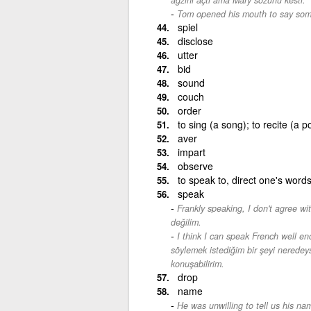
Tom opened his mouth to say som
spiel
disclose
utter
bid
sound
couch
order
to sing (a song); to recite (a 
aver
impart
observe
to speak to, direct one's words
speak
Frankly speaking, I don't agree wi
değilim.
I think I can speak French well en
söylemek istediğim bir şeyi neredey
konuşabilirim.
drop
name
He was unwilling to tell us his na