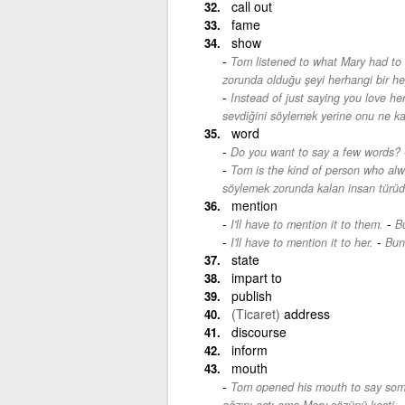
call out
fame
show
Tom listened to what Mary had to
zorunda olduğu şeyi herhangi bir h
Instead of just saying you love h
sevdiğini söylemek yerine onu ne ka
word
Do you want to say a few words?
Tom is the kind of person who alw
söylemek zorunda kalan insan türüd
mention
-
I'll have to mention it to them.
B
-
I'll have to mention it to her.
Bun
state
impart to
publish
(Ticaret)
address
discourse
inform
mouth
Tom opened his mouth to say some
ağzını açtı ama Mary sözünü kesti.