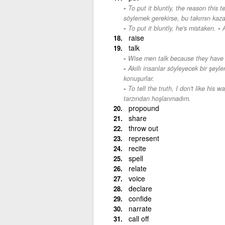
To put it bluntly, the reason this
söylemek gerekirse, bu takımın kaza
-
To put it bluntly, he's mistaken.
A
raise
talk
Wise men talk because they have 
-
Akıllı insanlar söyleyecek bir şeyle
konuşurlar.
To tell the truth, I don't like his wa
tarzından hoşlanmadım.
propound
share
throw out
represent
recite
spell
relate
voice
declare
confide
narrate
call off