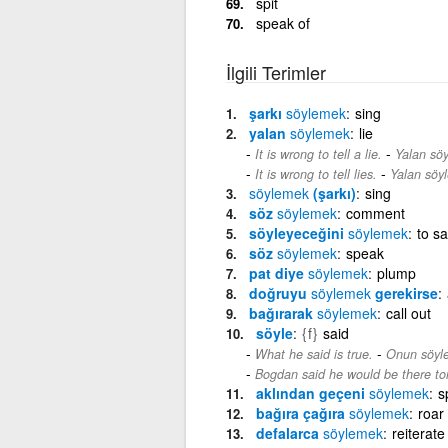
spit
speak of
İlgili Terimler
şarkı
söylemek
sing
yalan
söylemek
lie
-
It is wrong to tell a lie.
Yalan söy
-
It is wrong to tell lies.
Yalan söyl
söylemek
(şarkı)
sing
söz
söylemek
comment
söyleyeceğini
söylemek
to s
söz
söylemek
speak
pat diye
söylemek
plump
doğruyu
söylemek
gerekirse
bağırarak
söylemek
call out
söyle
{f}
said
-
What he said is true.
Onun söyle
Bogdan said he would be there to
aklından geçeni
söylemek
s
bağıra çağıra
söylemek
roar
defalarca
söylemek
reiterate