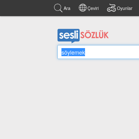
Ara
Çeviri
Oyunlar