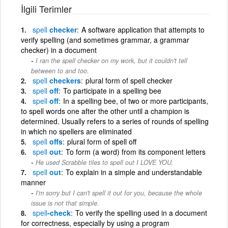
İlgili Terimler
spell
checker
A software application that attempts to
verify spelling (and sometimes grammar, a grammar
checker) in a document
I ran the spell checker on my work, but it couldn't tell
between to and too.
spell
checkers
plural form of spell checker
spell
off
To participate in a spelling bee
spell
off
In a spelling bee, of two or more participants,
to spell words one after the other until a champion is
determined. Usually refers to a series of rounds of spelling
in which no spellers are eliminated
spell
offs
plural form of spell off
spell
out
To form (a word) from its component letters
He used Scrabble tiles to spell out I LOVE YOU.
spell
out
To explain in a simple and understandable
manner
I'm sorry but I can't spell it out for you, because the whole
issue is not that simple.
spell
-check
To verify the spelling used in a document
for correctness, especially by using a program