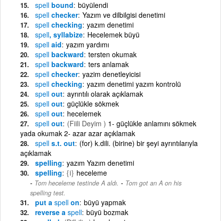
spell
bound
büyülendi
spell
checker
Yazım ve dilbilgisi denetimi
spell
checking
yazım denetimi
spell
, syllabize
Hecelemek büyü
spell
aid
yazım yardımı
spell
backward
tersten okumak
spell
backward
ters anlamak
spell
checker
yazim denetleyicisi
spell
checking
yazım denetimi yazım kontrolü
spell
out
ayrıntılı olarak açıklamak
spell
out
güçlükle sökmek
spell
out
hecelemek
spell
out
(Fiili Deyim )
1- güçlükle anlamını sökmek
yada okumak 2- azar azar açıklamak
spell
s.t. out
(for) k.dili. (birine) bir şeyi ayrıntılarıyla
açıklamak
spelling
yazım Yazım denetimi
spelling
{i}
heceleme
-
Tom heceleme testinde A aldı.
Tom got an A on his
spelling test.
put a
spell
on
büyü yapmak
reverse a
spell
büyü bozmak