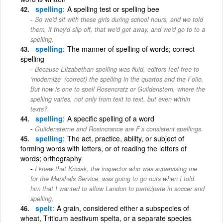
spelling
A spelling test or spelling bee
So we'd sit with these girls during school hours, and we told
them, if they'd slip off, that we'd get away, and we'd go to to a
spelling.
spelling
The manner of spelling of words; correct
spelling
Because Elizabethan spelling was fluid, editors feel free to
‘modernize’ (correct) the spelling in the quartos and the Folio.
But how is one to spell Rosencratz or Guildenstern, where the
spelling varies, not only from text to text, but even within
texts?.
spelling
A specific spelling of a word
Guildensterne and Rosincrance are F’s consistent spellings.
spelling
The act, practice, ability, or subject of
forming words with letters, or of reading the letters of
words; orthography
I knew that Kriciak, the inspector who was supervising me
for the Marshals Service, was going to go nuts when I told
him that I wanted to allow Landon to participate in soccer and
spelling.
spelt
A grain, considered either a subspecies of
wheat, Triticum aestivum spelta, or a separate species