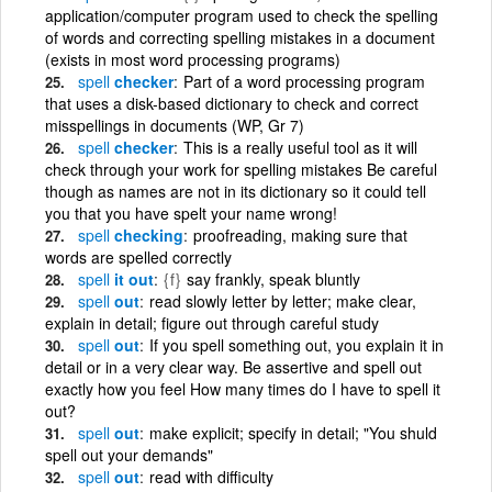
application/computer program used to check the spelling
of words and correcting spelling mistakes in a document
(exists in most word processing programs)
spell
checker
Part of a word processing program
that uses a disk-based dictionary to check and correct
misspellings in documents (WP, Gr 7)
spell
checker
This is a really useful tool as it will
check through your work for spelling mistakes Be careful
though as names are not in its dictionary so it could tell
you that you have spelt your name wrong!
spell
checking
proofreading, making sure that
words are spelled correctly
spell
it out
{f}
say frankly, speak bluntly
spell
out
read slowly letter by letter; make clear,
explain in detail; figure out through careful study
spell
out
If you spell something out, you explain it in
detail or in a very clear way. Be assertive and spell out
exactly how you feel How many times do I have to spell it
out?
spell
out
make explicit; specify in detail; "You shuld
spell out your demands"
spell
out
read with difficulty