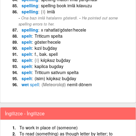
spelling
spelling book imlâ kılavuzu
spelling
{i}
imlâ
-
Ona bazı imlâ hatalarını gösterdi.
He pointed out some
spelling errors to her.
spelling
x rahatlat/göster/hecele
spelt
Triticum spelta
spelt
göster/hecele
spelt
kızıl buğday
spelt
f., bak. spell
spelt
{i}
kılçıksız buğday
spelt
kaplica bugday
spelt
Triticum sativum spelta
spelt
(isim) kılçıksız buğday
wet
spell
(Meteoroloji)
nemli dönem
İngilizce - İngilizce
To work in place of (someone)
To read (something) as though letter by letter; to