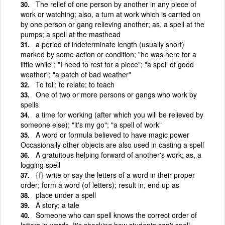
The relief of one person by another in any piece of
work or watching; also, a turn at work which is carried on
by one person or gang relieving another; as, a spell at the
pumps; a spell at the masthead
a period of indeterminate length (usually short)
marked by some action or condition; "he was here for a
little while"; "I need to rest for a piece"; "a spell of good
weather"; "a patch of bad weather"
To tell; to relate; to teach
One of two or more persons or gangs who work by
spells
a time for working (after which you will be relieved by
someone else); "it's my go"; "a spell of work"
A word or formula believed to have magic power
Occasionally other objects are also used in casting a spell
A gratuitous helping forward of another's work; as, a
logging spell
{f}
write or say the letters of a word in their proper
order; form a word (of letters); result in, end up as
place under a spell
A story; a tale
Someone who can spell knows the correct order of
letters in words. It's shocking how students can't spell