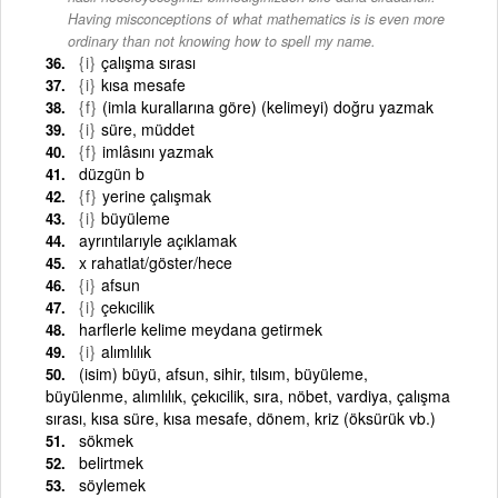
Having misconceptions of what mathematics is is even more
ordinary than not knowing how to spell my name.
{i}
çalışma sırası
{i}
kısa mesafe
{f}
(imla kurallarına göre) (kelimeyi) doğru yazmak
{i}
süre, müddet
{f}
imlâsını yazmak
düzgün b
{f}
yerine çalışmak
{i}
büyüleme
ayrıntılarıyle açıklamak
x rahatlat/göster/hece
{i}
afsun
{i}
çekıcilik
harflerle kelime meydana getirmek
{i}
alımlılık
(isim) büyü, afsun, sihir, tılsım, büyüleme,
büyülenme, alımlılık, çekıcilik, sıra, nöbet, vardiya, çalışma
sırası, kısa süre, kısa mesafe, dönem, kriz (öksürük vb.)
sökmek
belirtmek
söylemek