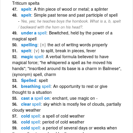
Triticum spelta
spelt
A thin piece of wood or metal; a splinter
spelt
Simple past tense and past participle of spell
Yes, yes; he teaches boys the hornbook. What is a, b, spelt
/ backward with the horn on his head?.
under a
spell
Bewitched, held by the power of a
magical spell
spelling
{n}
the act of writing words properly
spelt
{v}
to split, break in pieces, fever
magic
spell
A verbal formula believed to have
magical force; "he whispered a spell as he moved his
hands"; "inscribed around its base is a charm in Balinese",
(synonym) spell, charm
Spelled
spelt
breathing
spell
An opportunity to rest or give
thought to a situation
cast a
spell
on
enchant, use magic on -
clear
spell
sky which is mostly fee of clouds, partially
cloudy weather
cold
spell
a spell of cold weather
cold
spell
period of cold weather
cold
spell
a period of several days or weeks when