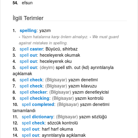
efsun
İlgili Terimler
spelling
yazım
-
Yazım hatalarına karşı önlem almalıyız.
We must guard
against mistakes in spelling.
spell
caster
Büyücü, sihirbaz
spell
out
heceleyerek okumak
spell
out
heceleyerek oku
spell
out
(deyim)
spell sth. out (kd) ayrıntılarıyla
açıklamak
spell
check
(Bilgisayar)
yazım denetimi
spell
check
(Bilgisayar)
yazım kılavuzu
spell
checker
(Bilgisayar)
yazım denetleyicisi
spell
checking
(Bilgisayar)
yazım kontrolü
spell
completed
(Bilgisayar)
yazım denetimi
tamamlandı
spell
dictionary
(Bilgisayar)
yazım sözlüğü
spell
check
sözcük kontrolü
spell
out
harf harf okuma
spell
out
ayrıntılarıyla açıklamak