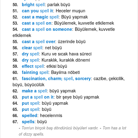
bright
spell
parlak büyü
can you
spell
it
Heceler muşun
cast a magic
spell
Büyü yapmak
cast a
spell
on
Büyülemek, kuvvetle etkilemek
cast a
spell
on someone
Büyülemek, kuvvetle
etkilemek
cast a
spell
over
üzerinde büyü
clear
spell
net büyü
dry
spell
Kuru ve sıcak hava süreci
dry
spell
Kuraklık, kuraklık dönemi
effect
spell
etkisi büyü
fainting
spell
Bayılma nöbeti
fascination, charm;
spell
, sorcery
cazibe, çekicilik,
büyü, büyücülük
make a
spell
büyü yapmak
put a
spell
on it
bir şeye büyü yapmak
put
spell
büyü yapmak
put
spell
büyü
spelled
hecelenmis
spells
büyü
-
Tom'un birçok baş döndürücü büyüleri vardır.
Tom has a lot
of dizzy spells.