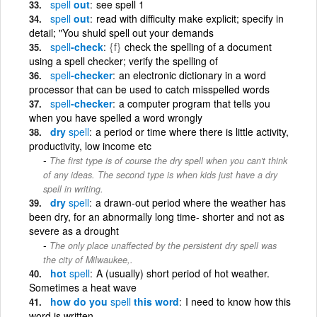
spell
out
see spell 1
spell
out
read with difficulty make explicit; specify in
detail; "You shuld spell out your demands
spell
-check
{f}
check the spelling of a document
using a spell checker; verify the spelling of
spell
-checker
an electronic dictionary in a word
processor that can be used to catch misspelled words
spell
-checker
a computer program that tells you
when you have spelled a word wrongly
dry
spell
a period or time where there is little activity,
productivity, low income etc
The first type is of course the dry spell when you can't think
of any ideas. The second type is when kids just have a dry
spell in writing.
dry
spell
a drawn-out period where the weather has
been dry, for an abnormally long time- shorter and not as
severe as a drought
The only place unaffected by the persistent dry spell was
the city of Milwaukee,.
hot
spell
A (usually) short period of hot weather.
Sometimes a heat wave
how do you
spell
this word
I need to know how this
word is written