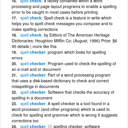
spell
check
a facility contained within a word
processing and page layout programs to enable a spelling
error to be caught in most cases before printing
spell
check
Spell check is a feature in write which
helps you to spell check messages you compose and to
make spelling corrections
spell
check
by Editors of The American Heritage
Dictionaries; Houghton Mifflin Co; (August, 1996) Price: $6
95 details | more like this
spell
checker
program which looks for spelling
errors
spell
checker
Program used to check the spelling of
an e-mail and or document
spell
checker
Part of a word processing program
that uses a disk-based dictionary to check and correct
misspellings in documents
spell
checker
Software that checks the accuracy of
spelling in a document
spell
checker
A spell checker is a tool found in a
word processor (and other programs) which is used to
check for spelling and grammar which is wrong It suggests
corrections too
spell
checker
{i}
spelling checker, software