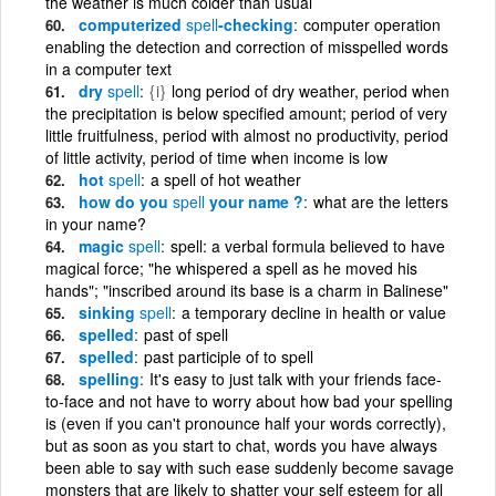
the weather is much colder than usual
computerized
spell
-checking
computer operation
enabling the detection and correction of misspelled words
in a computer text
dry
spell
{i}
long period of dry weather, period when
the precipitation is below specified amount; period of very
little fruitfulness, period with almost no productivity, period
of little activity, period of time when income is low
hot
spell
a spell of hot weather
how do you
spell
your name ?
what are the letters
in your name?
magic
spell
spell: a verbal formula believed to have
magical force; "he whispered a spell as he moved his
hands"; "inscribed around its base is a charm in Balinese"
sinking
spell
a temporary decline in health or value
spelled
past of spell
spelled
past participle of to spell
spelling
It's easy to just talk with your friends face-
to-face and not have to worry about how bad your spelling
is (even if you can't pronounce half your words correctly),
but as soon as you start to chat, words you have always
been able to say with such ease suddenly become savage
monsters that are likely to shatter your self esteem for all