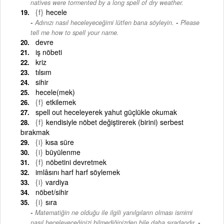
natives were tormented by a long spell of dry weather.
{f}
hecele
-
Adınızı nasıl heceleyeceğimi lütfen bana söyleyin.
Please
tell me how to spell your name.
devre
iş nöbeti
kriz
tılsım
sihir
hecele(mek)
{f}
etkilemek
spell out heceleyerek yahut güçlükle okumak
{f}
kendisiyle nöbet değiştirerek (birini) serbest
bırakmak
{i}
kısa süre
{i}
büyülenme
{f}
nöbetini devretmek
imlâsını harf harf söylemek
{i}
vardiya
nöbet/sihir
{i}
sıra
Matematiğin ne olduğu ile ilgili yanılgıların olması ismimi
-
nasıl heceleyeceğinizi bilmediğinizden bile daha sıradandır.