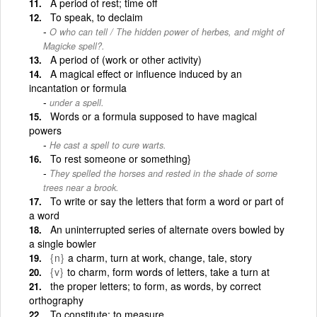
A period of rest; time off
To speak, to declaim
O who can tell / The hidden power of herbes, and might of
Magicke spell?.
A period of (work or other activity)
A magical effect or influence induced by an
incantation or formula
under a spell.
Words or a formula supposed to have magical
powers
He cast a spell to cure warts.
To rest someone or something}
They spelled the horses and rested in the shade of some
trees near a brook.
To write or say the letters that form a word or part of
a word
An uninterrupted series of alternate overs bowled by
a single bowler
{n}
a charm, turn at work, change, tale, story
{v}
to charm, form words of letters, take a turn at
the proper letters; to form, as words, by correct
orthography
To constitute; to measure