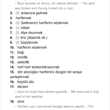
-
Büyü bozuldu ve domuz, bir adama dönüştü.
The spell
was broken and the pig turned into a man.
{f}
anlamına gelmek
harflemek
{f}
(kelimenin) harflerini söylemek
{i}
nöbet
{f}
diye okunmak
{i}
kriz (öksürük vb.)
{f}
büyülemek
harflerini söylemek
bağı
cincilik
çekicilik
harf harf söylemek/yazmak
(bir sözcüğün harflerini) düzgün bir sıraya
yerleştirmek
büyülü söz
dönem
-
Uzun bir sıcak hava dönemi geçirdik.
We have had a long
spell of hot weather.
süre
-
Yerlilere uzun süre kurak havayla işkence yapıldı.
The