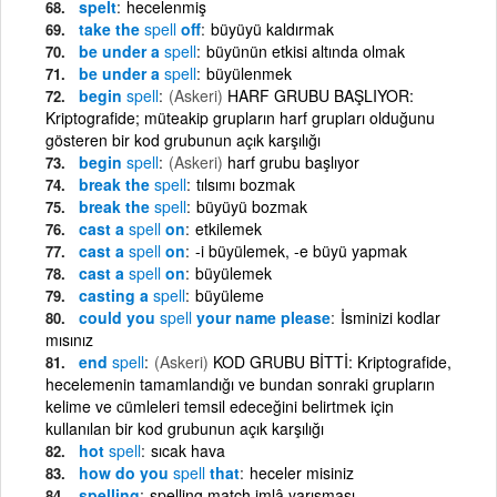
spelt
hecelenmiş
take the
spell
off
büyüyü kaldırmak
be under a
spell
büyünün etkisi altında olmak
be under a
spell
büyülenmek
begin
spell
(Askeri)
HARF GRUBU BAŞLIYOR:
Kriptografide; müteakip grupların harf grupları olduğunu
gösteren bir kod grubunun açık karşılığı
begin
spell
(Askeri)
harf grubu başlıyor
break the
spell
tılsımı bozmak
break the
spell
büyüyü bozmak
cast a
spell
on
etkilemek
cast a
spell
on
-i büyülemek, -e büyü yapmak
cast a
spell
on
büyülemek
casting a
spell
büyüleme
could you
spell
your name please
İsminizi kodlar
mısınız
end
spell
(Askeri)
KOD GRUBU BİTTİ: Kriptografide,
hecelemenin tamamlandığı ve bundan sonraki grupların
kelime ve cümleleri temsil edeceğini belirtmek için
kullanılan bir kod grubunun açık karşılığı
hot
spell
sıcak hava
how do you
spell
that
heceler misiniz
spelling
spelling match imlâ yarışması