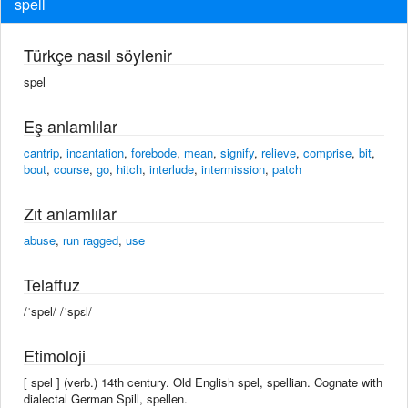
spell
Türkçe nasıl söylenir
spel
Eş anlamlılar
cantrip
,
incantation
,
forebode
,
mean
,
signify
,
relieve
,
comprise
,
bit
,
bout
,
course
,
go
,
hitch
,
interlude
,
intermission
,
patch
Zıt anlamlılar
abuse
,
run ragged
,
use
Telaffuz
/ˈspel/ /ˈspɛl/
Etimoloji
[ spel ] (verb.) 14th century. Old English spel, spellian. Cognate with
dialectal German Spill, spellen.