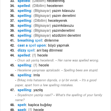
spelled
(Dilbilim)
hecelenmiş
spelled
(Dilbilim)
hecelenen
spelling
(Bilgisayar)
yazım kılavuzu
spelling
(Bilgisayar)
yazım denetimi
spelling
(Dilbilim)
heceleyerek
spelling
(Bilgisayar)
yazımkılavuzu
spelling
(Bilgisayar)
yazımdenetimi
spelling
(Bilgisayar)
sözdizimi denetimi
breathing
spell
dinlenme
cast a
spell
upon
büyü yapmak
dizzy
spell
ani baş dönmesi
spelled
{f}
hecele
-
Onun adı yanlış hecelendi.
Her name was spelled wrong.
spelling
{f}
hecele
-
Heceleme yarışması aptalcadır.
Spelling bees are stupid.
spelling
imla
-
Birkaç imla hatasının dışında, o iyi bir evrak.
It's a good
paper, apart from a few spelling mistakes.
spelling
yazılış
-
Soyadınızın yazılışı nasıl?
What's the spelling of your family
name?
spelt
kaplıca buğday
spelt
{f}
hecele