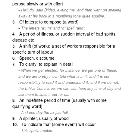
peruse slowly or with effort
He'll do, said Bildad, eyeing me, and then went on spelling
away at his book in a mumbling tone quite audible.
Of letters: to compose (a word)
The letters “a”, “n” and “d” spell “and”.
A period of illness, or sudden interval of bad spirits,
disease etc
A shift (of work); a set of workers responsible for a
specific turn of labour
Speech, discourse
To clarify; to explain in detail
When we get elected, for instance, we get one of these,
and we are pretty much told what is in it, and it is our
responsibility to read it and understand it, and if we do not,
the Ethics Committee, we can call them any time of day and
ask them to spell it out for us.
An indefinite period of time (usually with some
qualifying word)
And one day the ax just fell.
A splinter, usually of wood
To indicate that (some event) will occur
This spells trouble.