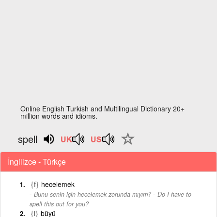
Online English Turkish and Multilingual Dictionary 20+
million words and idioms.
spell
İngilizce - Türkçe
{f}
hecelemek
-
Bunu senin için hecelemek zorunda mıyım?
Do I have to
spell this out for you?
{i}
büyü