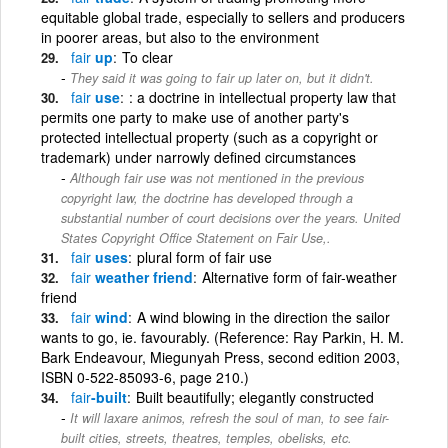
equitable global trade, especially to sellers and producers
in poorer areas, but also to the environment
fair
up
To clear
They said it was going to fair up later on, but it didn't.
fair
use
: a doctrine in intellectual property law that
permits one party to make use of another party's
protected intellectual property (such as a copyright or
trademark) under narrowly defined circumstances
Although fair use was not mentioned in the previous
copyright law, the doctrine has developed through a
substantial number of court decisions over the years. United
States Copyright Office Statement on Fair Use,.
fair
uses
plural form of fair use
fair
weather friend
Alternative form of fair-weather
friend
fair
wind
A wind blowing in the direction the sailor
wants to go, ie. favourably. (Reference: Ray Parkin, H. M.
Bark Endeavour, Miegunyah Press, second edition 2003,
ISBN 0-522-85093-6, page 210.)
fair
-built
Built beautifully; elegantly constructed
It will laxare animos, refresh the soul of man, to see fair-
built cities, streets, theatres, temples, obelisks, etc.