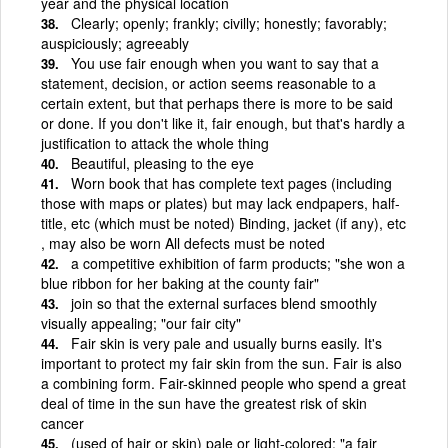
year and the physical location
Clearly; openly; frankly; civilly; honestly; favorably;
auspiciously; agreeably
You use fair enough when you want to say that a
statement, decision, or action seems reasonable to a
certain extent, but that perhaps there is more to be said
or done. If you don't like it, fair enough, but that's hardly a
justification to attack the whole thing
Beautiful, pleasing to the eye
Worn book that has complete text pages (including
those with maps or plates) but may lack endpapers, half-
title, etc (which must be noted) Binding, jacket (if any), etc
, may also be worn All defects must be noted
a competitive exhibition of farm products; "she won a
blue ribbon for her baking at the county fair"
join so that the external surfaces blend smoothly
visually appealing; "our fair city"
Fair skin is very pale and usually burns easily. It's
important to protect my fair skin from the sun. Fair is also
a combining form. Fair-skinned people who spend a great
deal of time in the sun have the greatest risk of skin
cancer
(used of hair or skin) pale or light-colored; "a fair