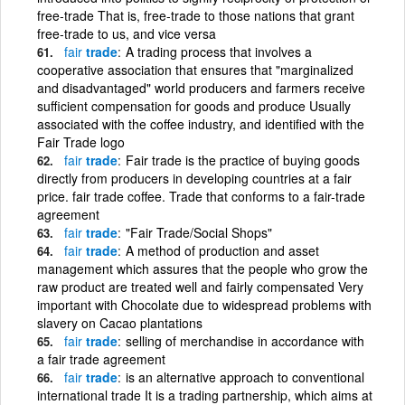
free-trade That is, free-trade to those nations that grant
free-trade to us, and vice versa
fair
trade
A trading process that involves a
cooperative association that ensures that "marginalized
and disadvantaged" world producers and farmers receive
sufficient compensation for goods and produce Usually
associated with the coffee industry, and identified with the
Fair Trade logo
fair
trade
Fair trade is the practice of buying goods
directly from producers in developing countries at a fair
price. fair trade coffee. Trade that conforms to a fair-trade
agreement
fair
trade
"Fair Trade/Social Shops"
fair
trade
A method of production and asset
management which assures that the people who grow the
raw product are treated well and fairly compensated Very
important with Chocolate due to widespread problems with
slavery on Cacao plantations
fair
trade
selling of merchandise in accordance with
a fair trade agreement
fair
trade
is an alternative approach to conventional
international trade It is a trading partnership, which aims at