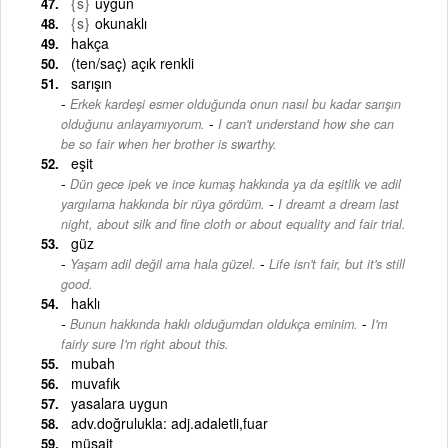
{s}
uygun
{s}
okunaklı
hakça
(ten/saç) açık renkli
sarışın
Erkek kardeşi esmer olduğunda onun nasıl bu kadar sarışın
-
olduğunu anlayamıyorum.
I can't understand how she can
be so fair when her brother is swarthy.
eşit
Dün gece ipek ve ince kumaş hakkında ya da eşitlik ve adil
-
yargılama hakkında bir rüya gördüm.
I dreamt a dream last
night, about silk and fine cloth or about equality and fair trial.
güz
-
Yaşam adil değil ama hala güzel.
Life isn't fair, but it's still
good.
haklı
-
Bunun hakkında haklı olduğumdan oldukça eminim.
I'm
fairly sure I'm right about this.
mubah
muvafık
yasalara uygun
adv.doğrulukla: adj.adaletli,fuar
müsait