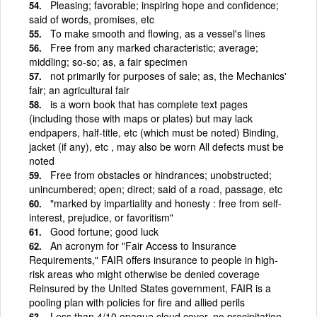
Pleasing; favorable; inspiring hope and confidence;
said of words, promises, etc
To make smooth and flowing, as a vessel's lines
Free from any marked characteristic; average;
middling; so-so; as, a fair specimen
not primarily for purposes of sale; as, the Mechanics'
fair; an agricultural fair
is a worn book that has complete text pages
(including those with maps or plates) but may lack
endpapers, half-title, etc (which must be noted) Binding,
jacket (if any), etc , may also be worn All defects must be
noted
Free from obstacles or hindrances; unobstructed;
unincumbered; open; direct; said of a road, passage, etc
"marked by impartiality and honesty : free from self-
interest, prejudice, or favoritism"
Good fortune; good luck
An acronym for "Fair Access to Insurance
Requirements," FAIR offers insurance to people in high-
risk areas who might otherwise be denied coverage
Reinsured by the United States government, FAIR is a
pooling plan with policies for fire and allied perils
Less than 4/10 opaque cloud cover, no precipitation,