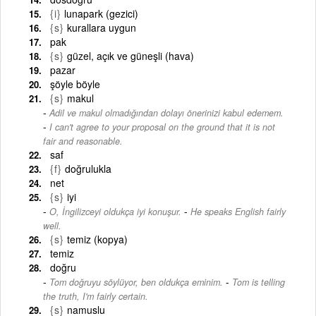
{i}
lunapark (gezici)
{s}
kurallara uygun
pak
{s}
güzel, açık ve güneşli (hava)
pazar
şöyle böyle
{s}
makul
Adil ve makul olmadığından dolayı önerinizi kabul edemem.
-
I can't agree to your proposal on the ground that it is not
fair and reasonable.
saf
{f}
doğrulukla
net
{s}
iyi
-
O, İngilizceyi oldukça iyi konuşur.
He speaks English fairly
well.
{s}
temiz (kopya)
temiz
doğru
-
Tom doğruyu söylüyor, ben oldukça eminim.
Tom is telling
the truth, I'm fairly certain.
{s}
namuslu