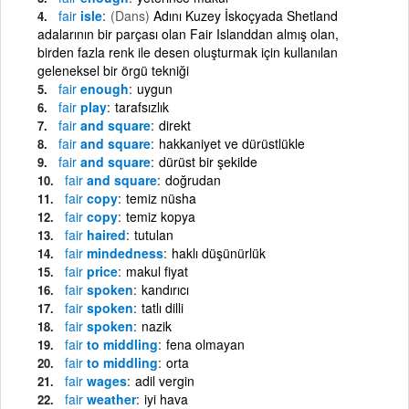
fair
isle
(Dans)
Adını Kuzey İskoçyada Shetland
adalarının bir parçası olan Fair Islanddan almış olan,
birden fazla renk ile desen oluşturmak için kullanılan
geleneksel bir örgü tekniği
fair
enough
uygun
fair
play
tarafsızlık
fair
and square
direkt
fair
and square
hakkaniyet ve dürüstlükle
fair
and square
dürüst bir şekilde
fair
and square
doğrudan
fair
copy
temiz nüsha
fair
copy
temiz kopya
fair
haired
tutulan
fair
mindedness
haklı düşünürlük
fair
price
makul fiyat
fair
spoken
kandırıcı
fair
spoken
tatlı dilli
fair
spoken
nazik
fair
to middling
fena olmayan
fair
to middling
orta
fair
wages
adil vergin
fair
weather
iyi hava