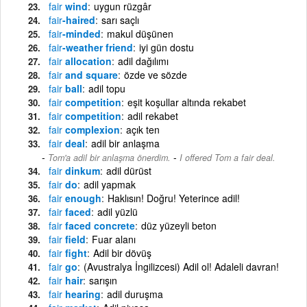
fair
wind
uygun rüzgâr
fair
-haired
sarı saçlı
fair
-minded
makul düşünen
fair
-weather friend
iyi gün dostu
fair
allocation
adil dağılımı
fair
and square
özde ve sözde
fair
ball
adil topu
fair
competition
eşit koşullar altında rekabet
fair
competition
adil rekabet
fair
complexion
açık ten
fair
deal
adil bir anlaşma
-
Tom'a adil bir anlaşma önerdim.
I offered Tom a fair deal.
fair
dinkum
adil dürüst
fair
do
adil yapmak
fair
enough
Haklısın! Doğru! Yeterince adil!
fair
faced
adil yüzlü
fair
faced concrete
düz yüzeyli beton
fair
field
Fuar alanı
fair
fight
Adil bir dövüş
fair
go
(Avustralya İngilizcesi) Adil ol! Adaleli davran!
fair
hair
sarışın
fair
hearing
adil duruşma