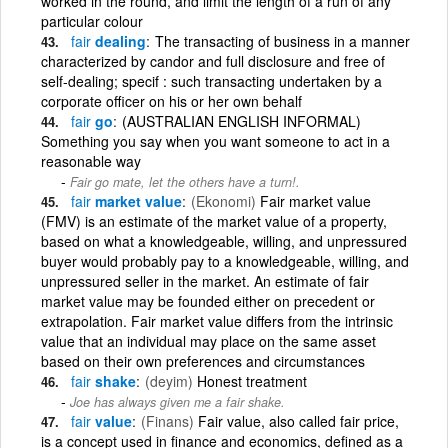
worked in the round, and limit the length of a run of any
particular colour
fair
dealing
The transacting of business in a manner
characterized by candor and full disclosure and free of
self-dealing; specif : such transacting undertaken by a
corporate officer on his or her own behalf
fair
go
(AUSTRALIAN ENGLISH INFORMAL)
Something you say when you want someone to act in a
reasonable way
Fair go mate, let the others have a turn!.
fair
market value
(Ekonomi)
Fair market value
(FMV) is an estimate of the market value of a property,
based on what a knowledgeable, willing, and unpressured
buyer would probably pay to a knowledgeable, willing, and
unpressured seller in the market. An estimate of fair
market value may be founded either on precedent or
extrapolation. Fair market value differs from the intrinsic
value that an individual may place on the same asset
based on their own preferences and circumstances
fair
shake
(deyim)
Honest treatment
Joe has always given me a fair shake.
fair
value
(Finans)
Fair value, also called fair price,
is a concept used in finance and economics, defined as a