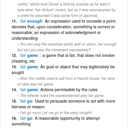
maths,” which took Daniel a little by surprise as he wasn’t
sure what “fair dinkum” meant, but as it was accompanied by
a smile he assumed it was some form of approval.
fair
enough
An expression used to concede a point;
denotes that, upon consideration, something is correct or
reasonable; an expression of acknowledgment or
understanding
You can play the exercises pretty well on piano, fair enough,
but can you play the movement expressively?.
fair
game
: a game that is fair, that does not involve
cheating, etc
fair
game
An goal or object that may legitimately be
sought
After the middle sister's call from a friend's house, her slice
of cake was fair game.
fair
game
Actions permissible by the rules
The referee ruled the unprecedented play fair game.
fair
go
Used to persuade someone to act with more
fairness or reason
Fair go mum! Let me go to the party tonight!.
fair
go
A reasonable opportunity to attempt
something