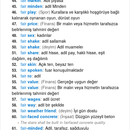
fair
market
Adil piyasa
fair
minden
adil Minden
fair
play
(Spor)
Kurallara ve karşılıklı hoşgörüye bağlı
kalınarak oynanan oyun, dürüst oyun
fair
price
(Finans)
Bir malın veya hizmetin tarafsızca
belirlenmiş tahmini değeri
fair
sex
kadınlar
fair
shake
adil sallamak
fair
shake
(deyim)
Adil muameleı
fair
share
adil hisse, adil pay, haklı hisse, eşit
dağılım, eş dağılımlı
fair
skin
Açık ten, beyaz ten
fair
spoken
fuar konuşulmaktadır
fair
to
adil
fair
value
(Finans)
Gerçeğe uygun değer
fair
value
(Finans)
Bir malın veya hizmetin tarafsızca
belirlenmiş tahmini değeri
fair
wages
adil ücret
fair
way
adil bir şekilde
fair
weather friend
(deyim)
İyi gün dostu
fair
-faced concrete
(İnşaat)
Düzgün yüzeyli beton
The stairs shall be built in fairfaced concrete quality.
fair
-minded
Adil, tarafsız, sağduyulu