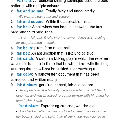
Fair
Isle
A traditional knitting technique used to create
patterns with multiple colours
fair
and square
Totally fairly and undoubtedly
We won the game fair and square.
fair
and square
Within the applicable rules
fair
ball
A ball which has been hit between the first
base and third base lines
It's a ... fair ball; it rolls into the corner; Jones is stretching
for two; the throw -- safe!.
fair
balls
plural form of fair ball
fair
bet
An assumption that is likely to be true
fair
catch
A call on a kicking play in which the receiver
waves his hand to indicate that he will not run with the ball,
assuring that he will not be tackled after catching it
fair
copy
A handwritten document that has been
corrected and written neatly
fair
dinkum
genuine, honest, fair and square
He appreciated the honesty, he appreciated the fact that I
rang him and was prepared to be fair dinkum with him, and he
heard what I said.
fair
dinkum
Expressing surprise, wonder etc
She checked what he had produced against the diagram in
her book, smiled and said, “Fair dinkum, you really do teach