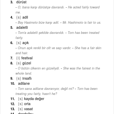
dürüst
-
O, bana karşı dürüstçe davrandı.
He acted fairly toward
me.
{s}
adil
-
Bay Hasimoto bize karşı adil.
Mr. Hashimoto is fair to us.
adaletli
-
Tom'a adaletli şekilde davranıldı.
Tom has been treated
fairly.
{s}
açık
-
Onun açık renkli bir cilt ve saçı vardır.
She has a fair skin
and hair.
{i}
festival
{s}
güzel
-
O bütün ülkenin en güzeliydi.
She was the fairest in the
whole land.
{s}
insaflı
adilane
-
Tom sana adilane davranıyor, değil mi?
Tom has been
treating you fairly, hasn't he?
{s}
kayda değer
{s}
orta
{s}
vasat
dosdoğru