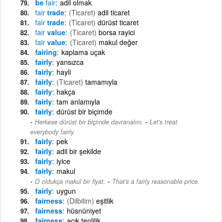
be
fair
adil olmak
fair
trade
(Ticaret)
adil ticaret
fair
trade
(Ticaret)
dürüst ticaret
fair
value
(Ticaret)
borsa rayici
fair
value
(Ticaret)
makul değer
fairing
kaplama uçak
fairly
yansızca
fairly
hayli
fairly
(Ticaret)
tamamıyla
fairly
hakça
fairly
tam anlamıyla
fairly
dürüst bir biçimde
-
Herkese dürüst bir biçimde davranalım.
Let's treat
everybody fairly.
fairly
pek
fairly
adil bir şekilde
fairly
iyice
fairly
makul
-
O oldukça makul bir fiyat.
That's a fairly reasonable price.
fairly
uygun
fairness
(Dilbilim)
eşitlik
fairness
hüsnüniyet
fairness
açık tenlilik