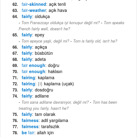
fair
-skinned
açık tenli
fair
-weather
açık hava
fairly
oldukça
-
Tom Fransızcayı oldukça iyi konuşur değil mi?
Tom speaks
French fairly well, doesn't he?
fairly
epey
-
Tom epeyce yaşlı, değil mi?
Tom is fairly old, isn't he?
fairly
açıkça
fairly
büsbütün
fairly
adeta
fair
enough
doğru
fair
enough
haklısın
fairing
kaplama
fairing
{i}
kaplama (uçak)
fairly
dosdoğru
fairly
adilane
-
Tom sana adilane davranıyor, değil mi?
Tom has been
treating you fairly, hasn't he?
fairly
tam olarak
fairness
adil yargılama
fairness
tarafsızlık
be
fair
allah için