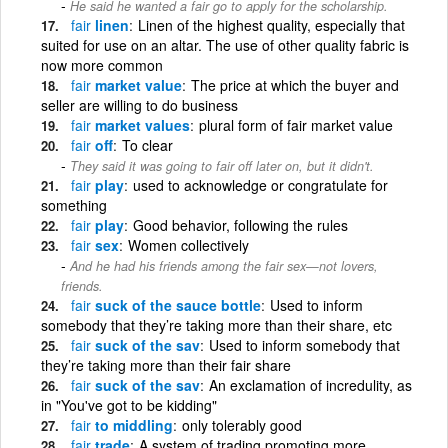
He said he wanted a fair go to apply for the scholarship.
fair
linen
Linen of the highest quality, especially that
suited for use on an altar. The use of other quality fabric is
now more common
fair
market value
The price at which the buyer and
seller are willing to do business
fair
market values
plural form of fair market value
fair
off
To clear
They said it was going to fair off later on, but it didn't.
fair
play
used to acknowledge or congratulate for
something
fair
play
Good behavior, following the rules
fair
sex
Women collectively
And he had his friends among the fair sex—not lovers,
friends.
fair
suck of the sauce bottle
Used to inform
somebody that they’re taking more than their share, etc
fair
suck of the sav
Used to inform somebody that
they’re taking more than their fair share
fair
suck of the sav
An exclamation of incredulity, as
in "You've got to be kidding"
fair
to middling
only tolerably good
fair
trade
A system of trading promoting more