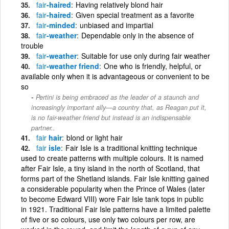
fair
-haired
Having relatively blond hair
fair
-haired
Given special treatment as a favorite
fair
-minded
unbiased and impartial
fair
-weather
Dependable only in the absence of
trouble
fair
-weather
Suitable for use only during fair weather
fair
-weather friend
One who is friendly, helpful, or
available only when it is advantageous or convenient to be
so
Pertini is being embraced as the leader of a staunch and
increasingly important ally—a country that, as Reagan put it,
is no fair-weather friend but instead is an indispensable
partner..
fair
hair
blond or light hair
fair
isle
Fair Isle is a traditional knitting technique
used to create patterns with multiple colours. It is named
after Fair Isle, a tiny island in the north of Scotland, that
forms part of the Shetland islands. Fair Isle knitting gained
a considerable popularity when the Prince of Wales (later
to become Edward VIII) wore Fair Isle tank tops in public
in 1921. Traditional Fair Isle patterns have a limited palette
of five or so colours, use only two colours per row, are