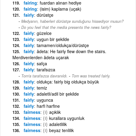
fairing
fuardan alınan hediye
fairing
(isim) kaplama (uçak)
fairly
dürüstçe
Medyanın, haberleri dürüstçe sunduğunu hissediyor musun?
-
Do you feel that the media presents the news fairly?
fairly
güzelce
fairly
uygun bir şekilde
fairly
tamamen/oldukça/dürüstçe
fairly
âdeta: He fairly flew down the stairs.
Merdivenlerden âdeta uçarak
fairly
safça
fairly
tarafsızca
-
Tom'a tarafsızca davranıldı.
Tom was treated fairly.
fairly
oldukça: fairly big oldukça büyük
fairly
temiz
fairly
adaletli/adil bir şekilde
fairly
uygunca
fairly
harfi harfine
fairness
{i}
açıklık
fairness
{i}
kurallara uygunluk
fairness
{i}
adaletlilik
fairness
{i}
beyaz tenlilik