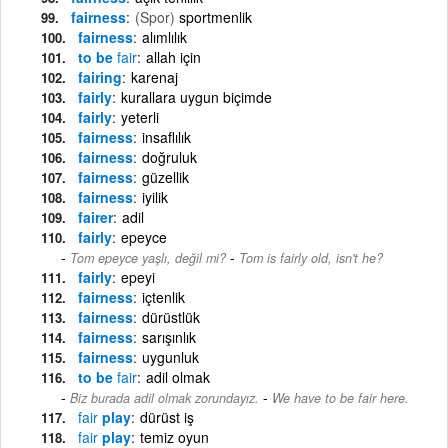
fairness
(Spor)
sportmenlik
fairness
alımlılık
to be
fair
allah için
fairing
karenaj
fairly
kurallara uygun biçimde
fairly
yeterli
fairness
insaflılık
fairness
doğruluk
fairness
güzellik
fairness
iyilik
fairer
adil
fairly
epeyce
-
Tom epeyce yaşlı, değil mi?
Tom is fairly old, isn't he?
fairly
epeyi
fairness
içtenlik
fairness
dürüstlük
fairness
sarışınlık
fairness
uygunluk
to be
fair
adil olmak
-
Biz burada adil olmak zorundayız.
We have to be fair here.
fair
play
dürüst iş
fair
play
temiz oyun