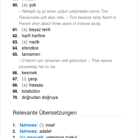
{s}
çok
Yaklaşık üç yıl süren yoğun çalışmadan sonra Tom
-
Fransızcada çok akıcı oldu.
Tom became fairly fluent in
French after about three years of intense study.
{s}
beyaz tenli
harfi harfine
{s}
nazik
efendice
tamamen
-
O benim için tamamen adil görünüyor.
That seems
completely fair to me.
kesmek
{i}
çarşı
{s}
hassas
büsbütün
doğrudan doğruya
Relevante Übersetzungen
fairness
{i}
insaf
fairness
adalet
fair
enough
yeterince makul