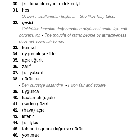
{s}
fena olmayan, oldukça iyi
hoş
-
O, peri masallarından hoşlanır.
She likes fairy tales.
çekici
Çekicilikle insanları değerlendirme düşüncesi benim için adil
-
görünmüyor.
The thought of rating people by attractiveness
does not seem fair to me.
kumral
uygun bir şekilde
açık uğurlu
zarif
{s}
yabani
dürüstçe
-
Ben dürüstçe kazandım.
I won fair and square.
uygunca
kaplamak (uçak)
(kadın) güzel
(hava) açık
istenir
{s}
iyice
fair and square doğru ve dürüst
yontmak