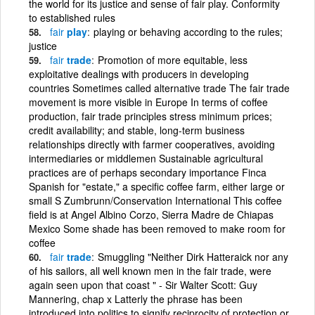
the world for its justice and sense of fair play. Conformity
to established rules
fair
play
playing or behaving according to the rules;
justice
fair
trade
Promotion of more equitable, less
exploitative dealings with producers in developing
countries Sometimes called alternative trade The fair trade
movement is more visible in Europe In terms of coffee
production, fair trade principles stress minimum prices;
credit availability; and stable, long-term business
relationships directly with farmer cooperatives, avoiding
intermediaries or middlemen Sustainable agricultural
practices are of perhaps secondary importance Finca
Spanish for "estate," a specific coffee farm, either large or
small S Zumbrunn/Conservation International This coffee
field is at Angel Albino Corzo, Sierra Madre de Chiapas
Mexico Some shade has been removed to make room for
coffee
fair
trade
Smuggling "Neither Dirk Hatteraick nor any
of his sailors, all well known men in the fair trade, were
again seen upon that coast " - Sir Walter Scott: Guy
Mannering, chap x Latterly the phrase has been
introduced into politics to signify reciprocity of protection or