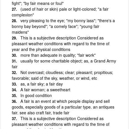
fight"; "by fair means or foul"
(used of hair or skin) pale or light-colored; "a fair
complexion"
very pleasing to the eye; "my bonny lass"; "there's a
bonny bay beyond"; "a comely face"; "young fair
maidens"
This is a subjective description Considered as
pleasant weather conditions with regard to the time of
year and the physical conditions
more than adequate in quality; "fair work"
usually for some charitable object; as, a Grand Army
fair
Not overcast; cloudless; clear; pleasant; propitious;
favorable; said of the sky, weather, or wind, etc
as, a fair sky; a fair day
A fair woman; a sweetheart
In good condition
A fair is an event at which people display and sell
goods, especially goods of a particular type. an antiques
fair. see also craft fair, trade fair
This is a subjective description Considered as
pleasant weather conditions with regard to the time of