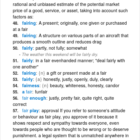
rational and unbiased estimate of the potential market
price of a good, service, or asset, taking into account such
factors as:
fairing
A present; originally, one given or purchased
at a fair
fairing
A structure on various parts of an aircraft that
produces a smooth outline and reduces drag
fairly
partly, not fully; somewhat
The weather this weekend will be fairly dry.
fairly
in a fair evenhanded manner; "deal fairly with
one another"
fairing
{n}
a gift or present made at a fair
fairly
{a}
honestly, justly, openly, duly, clearly
fairness
{n}
beauty, whiteness, honesty, candor
a
fair
funfair
fair
enough
justly, pretty fair, quite right, quite
correct
fair
play
approval If you refer to someone's attitude
or behaviour as fair play, you approve of it because it
shows respect and sympathy towards everyone, even
towards people who are thought to be wrong or to deserve
punishment. a legal system that is unmatched anywhere in