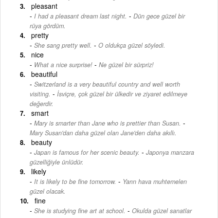
pleasant
-
I had a pleasant dream last night.
Dün gece güzel bir
rüya gördüm.
pretty
-
She sang pretty well.
O oldukça güzel söyledi.
nice
-
What a nice surprise!
Ne güzel bir sürpriz!
beautiful
Switzerland is a very beautiful country and well worth
-
visiting.
İsviçre, çok güzel bir ülkedir ve ziyaret edilmeye
değerdir.
smart
-
Mary is smarter than Jane who is prettier than Susan.
Mary Susan'dan daha güzel olan Jane'den daha akıllı.
beauty
-
Japan is famous for her scenic beauty.
Japonya manzara
güzelliğiyle ünlüdür.
likely
-
It is likely to be fine tomorrow.
Yarın hava muhtemelen
güzel olacak.
fine
-
She is studying fine art at school.
Okulda güzel sanatlar