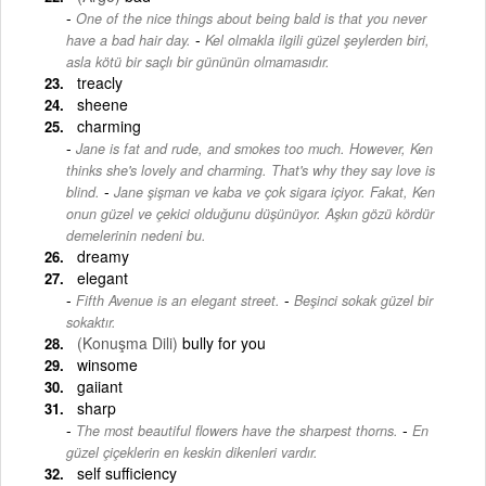
One of the nice things about being bald is that you never
-
have a bad hair day.
Kel olmakla ilgili güzel şeylerden biri,
asla kötü bir saçlı bir gününün olmamasıdır.
treacly
sheene
charming
Jane is fat and rude, and smokes too much. However, Ken
thinks she's lovely and charming. That's why they say love is
-
blind.
Jane şişman ve kaba ve çok sigara içiyor. Fakat, Ken
onun güzel ve çekici olduğunu düşünüyor. Aşkın gözü kördür
demelerinin nedeni bu.
dreamy
elegant
-
Fifth Avenue is an elegant street.
Beşinci sokak güzel bir
sokaktır.
(Konuşma Dili)
bully for you
winsome
gaiiant
sharp
-
The most beautiful flowers have the sharpest thorns.
En
güzel çiçeklerin en keskin dikenleri vardır.
self sufficiency