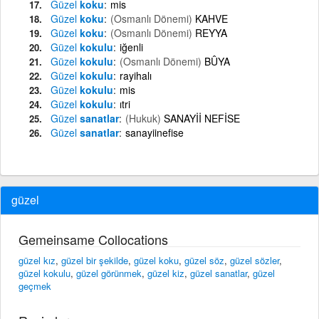
Güzel
koku
mis
Güzel
koku
(Osmanlı Dönemi)
KAHVE
Güzel
koku
(Osmanlı Dönemi)
REYYA
Güzel
kokulu
iğenli
Güzel
kokulu
(Osmanlı Dönemi)
BÛYA
Güzel
kokulu
rayihalı
Güzel
kokulu
mis
Güzel
kokulu
ıtri
Güzel
sanatlar
(Hukuk)
SANAYİİ NEFİSE
Güzel
sanatlar
sanayiinefise
güzel
Gemeinsame Collocations
güzel kız
,
güzel bir şekilde
,
güzel koku
,
güzel söz
,
güzel sözler
,
güzel kokulu
,
güzel görünmek
,
güzel kiz
,
güzel sanatlar
,
güzel
geçmek