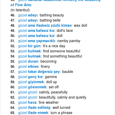
of Fine Arts
(in Istanbul)
güzel
adayı
bathing beauty
güzel
adayı
bathing belle
güzel
ama ifadesiz yüzlü kimse
wax doll
güzel
ama kafasız kız
doll's face
güzel
ama kafasız kız
doll
güzel
ama yapmacıklı
namby pamby
güzel
bir gün
It's a nice day
güzel
bulmak
find someone beautiful
güzel
bulmak
find something beautiful
güzel
duran
becoming
güzel
elbise
finery
güzel
fakat değersiz şey
bauble
güzel
genç kız
gamine
güzel
giyinmek
doll up
güzel
göstermek
set off
güzel
güzel
calmly, peacefully
güzel
güzel
beautifully, calmly and quietly
güzel
hava
fine weather
güzel
ifade edilmiş
well turned
güzel
ifade etmek
turn a phrase