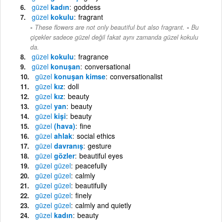
güzel
kadın
goddess
güzel
kokulu
fragrant
-
These flowers are not only beautiful but also fragrant.
Bu
çiçekler sadece güzel değil fakat aynı zamanda güzel kokulu
da.
güzel
kokulu
fragrance
güzel
konuşan
conversational
güzel
konuşan kimse
conversationalist
güzel
kız
doll
güzel
kız
beauty
güzel
yan
beauty
güzel
kişi
beauty
güzel
(hava)
fine
güzel
ahlak
social ethics
güzel
davranış
gesture
güzel
gözler
beautiful eyes
güzel
güzel
peacefully
güzel
güzel
calmly
güzel
güzel
beautifully
güzel
güzel
finely
güzel
güzel
calmly and quietly
güzel
kadın
beauty