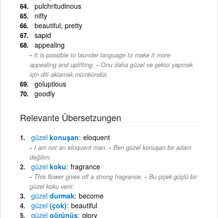
pulchritudinous
nifty
beautiful, pretty
sapid
appealing
It is possible to launder language to make it more
-
appealing and uplifting.
Onu daha güzel ve çekici yapmak
için dili aklamak mümkündür.
goluptious
goodly
Relevante Übersetzungen
güzel
konuşan
eloquent
-
I am not an eloquent man.
Ben güzel konuşan bir adam
değilim.
güzel
koku
fragrance
-
This flower gives off a strong fragrance.
Bu çiçek güçlü bir
güzel koku verir.
güzel
durmak
become
güzel
(çok)
beautiful
güzel
görünüş
glory