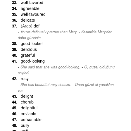
well-favored
agreeable
well-favoured
delicate
(Argo)
def
-
You're definitely prettier than Mary.
Kesinlikle Mary'den
daha güzelsin.
good-looker
delicious
grateful
good-looking
-
She said that she was good-looking.
O, güzel olduğunu
söyledi.
rosy
-
She has beautiful rosy cheeks.
Onun güzel al yanakları
var.
delight
cherub
delightful
enviable
personable
bully
well