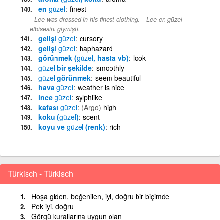
en
güzel
finest
-
Lee was dressed in his finest clothing.
Lee en güzel
elbisesini giymişti.
gelişi
güzel
cursory
gelişi
güzel
haphazard
görünmek (
güzel
, hasta vb)
look
güzel
bir şekilde
smoothly
güzel
görünmek
seem beautiful
hava
güzel
weather is nice
ince
güzel
sylphlike
kafası
güzel
(Argo)
high
koku (
güzel
)
scent
koyu ve
güzel
(renk)
rich
Türkisch - Türkisch
Hoşa giden, beğenilen, iyi, doğru bir biçimde
Pek iyi, doğru
Görgü kurallarına uygun olan