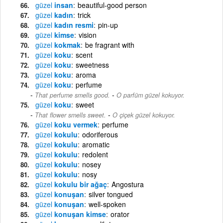
güzel
insan
beautiful-good person
güzel
kadın
trick
güzel
kadın resmi
pin-up
güzel
kimse
vision
güzel
kokmak
be fragrant with
güzel
koku
scent
güzel
koku
sweetness
güzel
koku
aroma
güzel
koku
perfume
-
That perfume smells good.
O parfüm güzel kokuyor.
güzel
koku
sweet
-
That flower smells sweet.
O çiçek güzel kokuyor.
güzel
koku vermek
perfume
güzel
kokulu
odoriferous
güzel
kokulu
aromatic
güzel
kokulu
redolent
güzel
kokulu
nosey
güzel
kokulu
nosy
güzel
kokulu bir ağaç
Angostura
güzel
konuşan
silver tongued
güzel
konuşan
well-spoken
güzel
konuşan kimse
orator