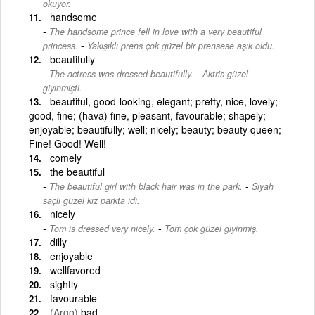
okuyor.
handsome
The handsome prince fell in love with a very beautiful
-
princess.
Yakışıklı prens çok güzel bir prensese aşık oldu.
beautifully
-
The actress was dressed beautifully.
Aktris güzel
giyinmişti.
beautiful, good-looking, elegant; pretty, nice, lovely;
good, fine; (hava) fine, pleasant, favourable; shapely;
enjoyable; beautifully; well; nicely; beauty; beauty queen;
Fine! Good! Well!
comely
the beautiful
-
The beautiful girl with black hair was in the park.
Siyah
saçlı güzel kız parkta idi.
nicely
-
Tom is dressed very nicely.
Tom çok güzel giyinmiş.
dilly
enjoyable
wellfavored
sightly
favourable
(Argo)
bad