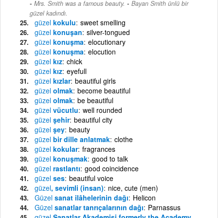
-
Mrs. Smith was a famous beauty.
Bayan Smith ünlü bir
güzel kadındı.
güzel
kokulu
sweet smelling
güzel
konuşan
silver-tongued
güzel
konuşma
elocutionary
güzel
konuşma
elocution
güzel
kız
chick
güzel
kız
eyefull
güzel
kızlar
beautiful girls
güzel
olmak
become beautiful
güzel
olmak
be beautiful
güzel
vücutlu
well rounded
güzel
şehir
beautiful city
güzel
şey
beauty
güzel
bir dille anlatmak
clothe
güzel
kokular
fragrances
güzel
konuşmak
good to talk
güzel
rastlantı
good coincidence
güzel
ses
beautiful voice
güzel
, sevimli (insan)
nice, cute (men)
Güzel
sanat ilâhelerinin dağı
Helicon
Güzel
sanatlar tanrıçalarının dağı
Parnassus
güzel
Sanatlar Akademisi formerly the Academy