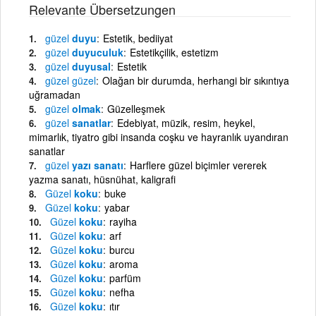
Relevante Übersetzungen
güzel
duyu
Estetik, bediiyat
güzel
duyuculuk
Estetikçilik, estetizm
güzel
duyusal
Estetik
güzel
güzel
Olağan bir durumda, herhangi bir sıkıntıya
uğramadan
güzel
olmak
Güzelleşmek
güzel
sanatlar
Edebiyat, müzik, resim, heykel,
mimarlık, tiyatro gibi insanda coşku ve hayranlık uyandıran
sanatlar
güzel
yazı sanatı
Harflere güzel biçimler vererek
yazma sanatı, hüsnühat, kaligrafi
Güzel
koku
buke
Güzel
koku
yabar
Güzel
koku
rayiha
Güzel
koku
arf
Güzel
koku
burcu
Güzel
koku
aroma
Güzel
koku
parfüm
Güzel
koku
nefha
Güzel
koku
ıtır