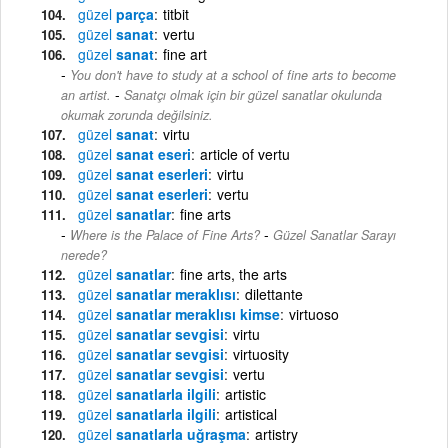
güzel
parça
titbit
güzel
sanat
vertu
güzel
sanat
fine art
You don't have to study at a school of fine arts to become
-
an artist.
Sanatçı olmak için bir güzel sanatlar okulunda
okumak zorunda değilsiniz.
güzel
sanat
virtu
güzel
sanat eseri
article of vertu
güzel
sanat eserleri
virtu
güzel
sanat eserleri
vertu
güzel
sanatlar
fine arts
-
Where is the Palace of Fine Arts?
Güzel Sanatlar Sarayı
nerede?
güzel
sanatlar
fine arts, the arts
güzel
sanatlar meraklısı
dilettante
güzel
sanatlar meraklısı kimse
virtuoso
güzel
sanatlar sevgisi
virtu
güzel
sanatlar sevgisi
virtuosity
güzel
sanatlar sevgisi
vertu
güzel
sanatlarla ilgili
artistic
güzel
sanatlarla ilgili
artistical
güzel
sanatlarla uğraşma
artistry