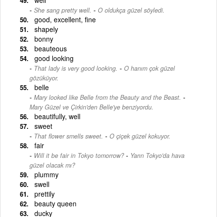
-
She sang pretty well.
O oldukça güzel söyledi.
good, excellent, fine
shapely
bonny
beauteous
good looking
-
That lady is very good looking.
O hanım çok güzel
gözüküyor.
belle
-
Mary looked like Belle from the Beauty and the Beast.
Mary Güzel ve Çirkin'den Belle'ye benziyordu.
beautifully, well
sweet
-
That flower smells sweet.
O çiçek güzel kokuyor.
fair
-
Will it be fair in Tokyo tomorrow?
Yarın Tokyo'da hava
güzel olacak mı?
plummy
swell
prettily
beauty queen
ducky