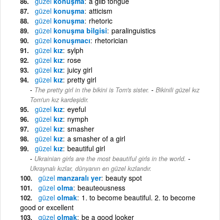
güzel
konuşma
a glib tongue
güzel
konuşma
atticism
güzel
konuşma
rhetoric
güzel
konuşma bilgisi
paralinguistics
güzel
konuşmacı
rhetorician
güzel
kız
sylph
güzel
kız
rose
güzel
kız
juicy girl
güzel
kız
pretty girl
-
The pretty girl in the bikini is Tom's sister.
Bikinili güzel kız
Tom'un kız kardeşidir.
güzel
kız
eyeful
güzel
kız
nymph
güzel
kız
smasher
güzel
kız
a smasher of a girl
güzel
kız
beautiful girl
-
Ukrainian girls are the most beautiful girls in the world.
Ukraynalı kızlar, dünyanın en güzel kızlarıdır.
güzel
manzaralı yer
beauty spot
güzel
olma
beauteousness
güzel
olmak
1. to become beautiful. 2. to become
good or excellent
güzel
olmak
be a good looker