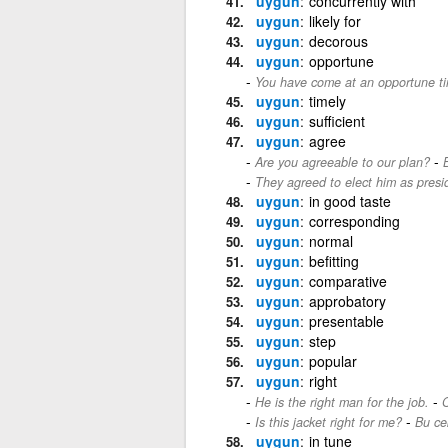
uygun
concurrently with
uygun
likely for
uygun
decorous
uygun
opportune
You have come at an opportune t
uygun
timely
uygun
sufficient
uygun
agree
-
Are you agreeable to our plan?
They agreed to elect him as presi
uygun
in good taste
uygun
corresponding
uygun
normal
uygun
befitting
uygun
comparative
uygun
approbatory
uygun
presentable
uygun
step
uygun
popular
uygun
right
-
He is the right man for the job.
O
-
Is this jacket right for me?
Bu ce
uygun
in tune