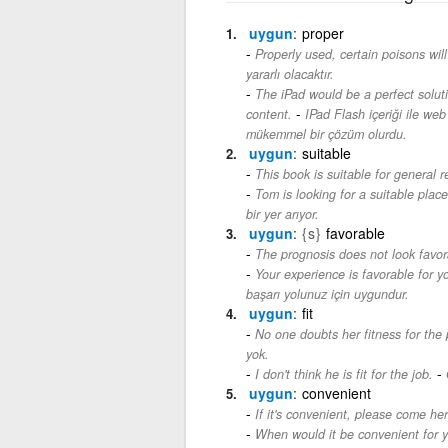
uygun
proper
Properly used, certain poisons will
yararlı olacaktır.
The iPad would be a perfect soluti
-
content.
IPad Flash içeriği ile web
mükemmel bir çözüm olurdu.
uygun
suitable
This book is suitable for general r
Tom is looking for a suitable plac
bir yer arıyor.
uygun
{s}
favorable
The prognosis does not look favor
Your experience is favorable for y
başarı yolunuz için uygundur.
uygun
fit
No one doubts her fitness for the 
yok.
-
I don't think he is fit for the job.
uygun
convenient
If it's convenient, please come her
When would it be convenient for 