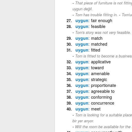
That piece of furniture is not fittin
uygun değil.
-
Tom has trouble fitting in.
Tom'u
uygun
fair enough
uygun
feasible
Tom's story was not very feasible.
uygun
match
uygun
matched
uygun
fitted
Tom is fitted to become a busine
uygun
applicative
uygun
toward
uygun
amenable
uygun
strategic
uygun
proportionate
uygun
agreeable to
uygun
conforming
uygun
concurrence
uygun
meet
Tom is looking for a suitable plac
bir yer arıyor.
Will the room be available for the