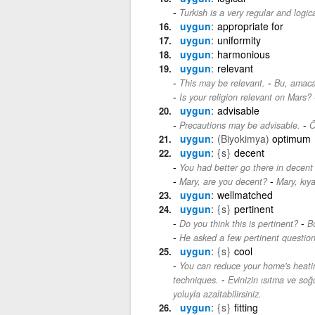
Turkish is a very regular and logic
uygun
appropriate for
uygun
uniformity
uygun
harmonious
uygun
relevant
-
This may be relevant.
Bu, amaca 
Is your religion relevant on Mars?
uygun
advisable
-
Precautions may be advisable.
Ö
uygun
(Biyokimya)
optimum
uygun
{s}
decent
You had better go there in decent 
-
Mary, are you decent?
Mary, kıy
uygun
wellmatched
uygun
{s}
pertinent
-
Do you think this is pertinent?
B
He asked a few pertinent question
uygun
{s}
cool
You can reduce your home's heatin
-
techniques.
Evinizin ısıtma ve soğ
yoluyla azaltabilirsiniz.
uygun
{s}
fitting