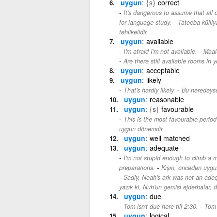
uygun
{s}
correct
It's dangerous to assume that all 
-
for language study.
Tatoeba külliy
tehlikelidir.
uygun
available
-
I'm afraid I'm not available.
Maal
Are there still available rooms in 
uygun
acceptable
uygun
likely
-
That's hardly likely.
Bu neredeyse
uygun
reasonable
uygun
{s}
favourable
This is the most favourable period 
uygun dönemdir.
uygun
well matched
uygun
adequate
I'm not stupid enough to climb a m
-
preparations.
Kışın, önceden uygun
Sadly, Noah's ark was not an adeq
yazık ki, Nuh'un gemisi ejderhalar, d
uygun
due
-
Tom isn't due here till 2:30.
Tom 
uygun
logical