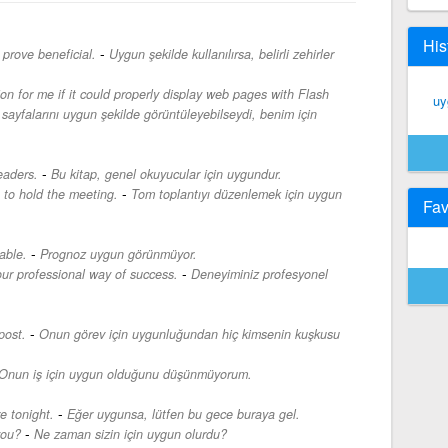
His
-
 prove beneficial.
Uygun şekilde kullanılırsa, belirli zehirler
on for me if it could properly display web pages with Flash
uy
 sayfalarını uygun şekilde görüntüleyebilseydi, benim için
-
eaders.
Bu kitap, genel okuyucular için uygundur.
-
e to hold the meeting.
Tom toplantıyı düzenlemek için uygun
Fav
-
able.
Prognoz uygun görünmüyor.
-
our professional way of success.
Deneyiminiz profesyonel
-
post.
Onun görev için uygunluğundan hiç kimsenin kuşkusu
Onun iş için uygun olduğunu düşünmüyorum.
-
e tonight.
Eğer uygunsa, lütfen bu gece buraya gel.
-
you?
Ne zaman sizin için uygun olurdu?