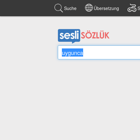
Suche
Übersetzung
S