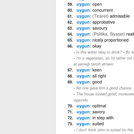
uygun
open
uygun
concurrent
uygun
(Ticaret)
admissible
uygun
approbative
uygun
savoury
uygun
(Politika, Siyaset)
real
uygun
nicely proportioned
uygun
okay
-
Is this water okay to drink?
Bu s
I'm a vegetarian, so I'd rather not 
et yemeği tercih etmem.
uygun
keen
uygun
all right
uygun
good
No one gave him a good chance.
The house looked good; moreover, 
uygundu.
uygun
optimal
uygun
savory
uygun
in step with
uygun
suited
I don't think John is suited for the 