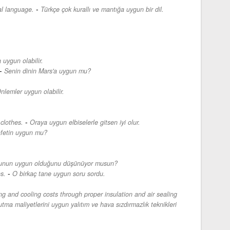
-
al language.
Türkçe çok kurallı ve mantığa uygun bir dil.
uygun olabilir.
-
Senin dinin Mars'a uygun mu?
nlemler uygun olabilir.
-
clothes.
Oraya uygun elbiselerle gitsen iyi olur.
afetin uygun mu?
unun uygun olduğunu düşünüyor musun?
-
s.
O birkaç tane uygun soru sordu.
g and cooling costs through proper insulation and air sealing
utma maliyetlerini uygun yalıtım ve hava sızdırmazlık teknikleri