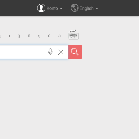
Konto
English
ç
ı
ğ
ö
ş
ü
â