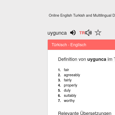
Online English Turkish and Multilingual D
uygunca
Türkisch - Englisch
Definition von
im T
uygunca
fair
agreeably
fairly
properly
duly
suitably
worthy
Relevante Übersetzungen