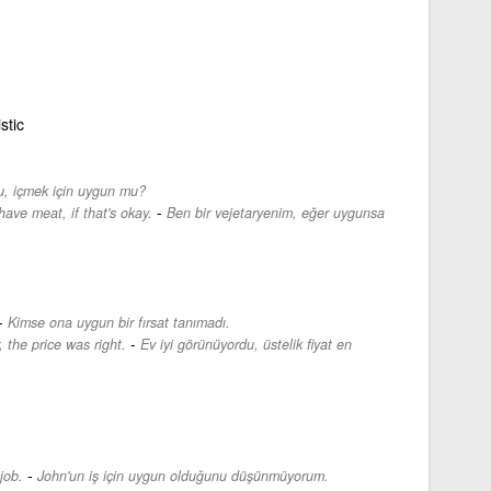
istic
u, içmek için uygun mu?
-
have meat, if that's okay.
Ben bir vejetaryenim, eğer uygunsa
-
Kimse ona uygun bir fırsat tanımadı.
-
the price was right.
Ev iyi görünüyordu, üstelik fiyat en
-
job.
John'un iş için uygun olduğunu düşünmüyorum.