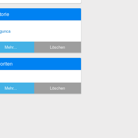
torie
gunca
Mehr...
Löschen
oriten
Mehr...
Löschen