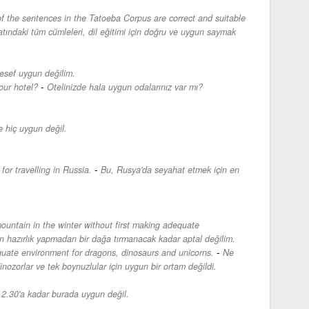
of the sentences in the Tatoeba Corpus are correct and suitable
atındaki tüm cümleleri, dil eğitimi için doğru ve uygun saymak
esef uygun değilim.
-
your hotel?
Otelinizde hala uygun odalarınız var mı?
 hiç uygun değil.
-
for travelling in Russia.
Bu, Rusya'da seyahat etmek için en
ountain in the winter without first making adequate
 hazırlık yapmadan bir dağa tırmanacak kadar aptal değilim.
-
uate environment for dragons, dinosaurs and unicorns.
Ne
inozorlar ve tek boynuzlular için uygun bir ortam değildi.
2.30'a kadar burada uygun değil.