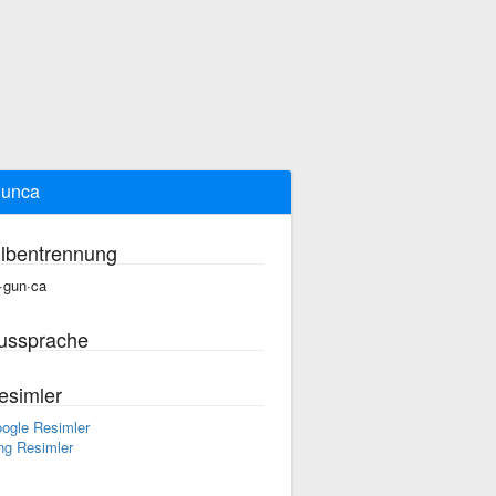
gunca
ilbentrennung
·gun·ca
ussprache
esimler
ogle Resimler
ng Resimler