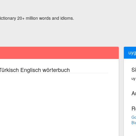
ictionary 20+ million words and idioms.
uy
S
ürkisch Englisch wörterbuch
uy
A
R
Go
Bi