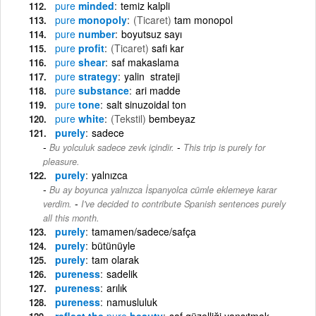
pure
minded
temiz kalpli
pure
monopoly
(Ticaret)
tam monopol
pure
number
boyutsuz sayı
pure
profit
(Ticaret)
safi kar
pure
shear
saf makaslama
pure
strategy
yalin strateji
pure
substance
ari madde
pure
tone
salt sinuzoidal ton
pure
white
(Tekstil)
bembeyaz
purely
sadece
-
Bu yolculuk sadece zevk içindir.
This trip is purely for
pleasure.
purely
yalnızca
Bu ay boyunca yalnızca İspanyolca cümle eklemeye karar
-
verdim.
I've decided to contribute Spanish sentences purely
all this month.
purely
tamamen/sadece/safça
purely
bütünüyle
purely
tam olarak
pureness
sadelik
pureness
arılık
pureness
namusluluk
reflect the
pure
beauty
saf güzelliği yansıtmak