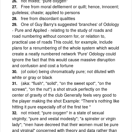
not mixed; "pure oxygen"
Free from moral defilement or quilt; hence, innocent;
guileless; chaste; applied to persons
free from discordant qualities
One of Guy Barry's suggested 'branches' of Odology
- Pure and Applied - relating to the study of roads and
road numbering without concern for, or relation to,
practical use of roads This could, for example, include
plans for a renumbering of the whole system which would
create a neatly numbered network 'Pure' Odology could
ignore the fact that this would cause massive disruption
and confusion and cost a fortune
(of color) being chromatically pure; not diluted with
white or gray or black
(aka: "flush", "solid", "on the sweet spot", "on the
screws", "on the nut") a shot struck perfectly on the
center of gravity of the club Generally feels very good to
the player making the shot Example: "There's nothing like
hitting it pure especially off of the first tee "
not mixed; "pure oxygen" in a state of sexual
virginity; "pure and vestal modesty"; "a spinster or virgin
lady"; "men have decreed that their women must be pure
and virginal" concerned with theory and data rather than