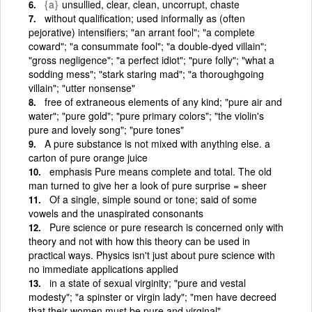
{a}
unsullied, clear, clean, uncorrupt, chaste
without qualification; used informally as (often
pejorative) intensifiers; "an arrant fool"; "a complete
coward"; "a consummate fool"; "a double-dyed villain";
"gross negligence"; "a perfect idiot"; "pure folly"; "what a
sodding mess"; "stark staring mad"; "a thoroughgoing
villain"; "utter nonsense"
free of extraneous elements of any kind; "pure air and
water"; "pure gold"; "pure primary colors"; "the violin's
pure and lovely song"; "pure tones"
A pure substance is not mixed with anything else. a
carton of pure orange juice
emphasis Pure means complete and total. The old
man turned to give her a look of pure surprise = sheer
Of a single, simple sound or tone; said of some
vowels and the unaspirated consonants
Pure science or pure research is concerned only with
theory and not with how this theory can be used in
practical ways. Physics isn't just about pure science with
no immediate applications applied
in a state of sexual virginity; "pure and vestal
modesty"; "a spinster or virgin lady"; "men have decreed
that their women must be pure and virginal"