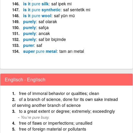
is it
pure
silk
saf ipek mi
is it
pure
synthetic
saf sentetik mi
is it
pure
wool
saf yün mü
purely
saf olarak
purely
safça
purely
ancak
purely
saf bir biçimde
purer
saf
super
pure
metal
tam arı metal
Englisch - Englisch
free of immoral behavior or qualities; clean
of a branch of science, done for its own sake instead
of serving another branch of science
to a great extent or degree; extremely; exceedingly
You’re pure busy.
free of flaws or imperfections; unsullied
free of foreign material or pollutants