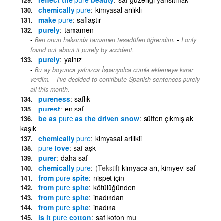
chemically
pure
kimyasal arılıklı
make
pure
saflaştır
purely
tamamen
-
Ben onun hakkında tamamen tesadüfen öğrendim.
I only
found out about it purely by accident.
purely
yalnız
Bu ay boyunca yalnızca İspanyolca cümle eklemeye karar
-
verdim.
I've decided to contribute Spanish sentences purely
all this month.
pureness
saflık
purest
en saf
be as
pure
as the driven snow
sütten çıkmış ak
kaşık
chemically
pure
kimyasal arilikli
pure
love
saf aşk
purer
daha saf
chemically
pure
(Tekstil)
kimyaca arı, kimyevi saf
from
pure
spite
nispet için
from
pure
spite
kötülüğünden
from
pure
spite
inadından
from
pure
spite
inadına
is it
pure
cotton
saf koton mu