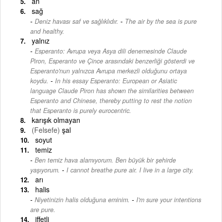
an
sağ
-
Deniz havası saf ve sağlıklıdır.
The air by the sea is pure
and healthy.
yalnız
Esperanto: Avrupa veya Asya dili denemesinde Claude
Piron, Esperanto ve Çince arasındaki benzerliği gösterdi ve
Esperanto'nun yalnızca Avrupa merkezli olduğunu ortaya
-
koydu.
In his essay Esperanto: European or Asiatic
language Claude Piron has shown the similarities between
Esperanto and Chinese, thereby putting to rest the notion
that Esperanto is purely eurocentric.
karışık olmayan
(Felsefe)
şal
soyut
temiz
Ben temiz hava alamıyorum. Ben büyük bir şehirde
-
yaşıyorum.
I cannot breathe pure air. I live in a large city.
arı
halis
-
Niyetinizin halis olduğuna eminim.
I'm sure your intentions
are pure.
iffetli