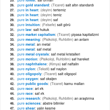
pure
gold standard
(Ticaret)
salt altın standardı
pure
in heart
(deyim)
tertemiz
pure
in heart
(deyim)
temiz
pure
in heart
(deyim)
saf
pure
intuition
(Felsefe)
salt görü
pure
law
salt hukuk
pure
market capitalism
(Ticaret)
piyasa kapitalizmi
pure
meaning
(Pisikoloji, Ruhbilim)
arı anlam
pure
metal
arı metal
pure
metal
saf metal
pure
metal crystals
saf metal kristalleri
pure
motion
(Pisikoloji, Ruhbilim)
saf hareket
pure
naphthalene
(Kimya)
saf naftalin
pure
nylon
(Tekstil)
saf naylon
pure
oligopoly
(Ticaret)
salt oligopol
pure
oxygen
saf oksijen
pure
public goods
(Ticaret)
kamu malları
pure
race
ari ırk
pure
race
saf ırk
pure
research
(Pisikoloji, Ruhbilim)
arı araştırma
pure
sciences
abstre bilimler
pure
shear
yalın kesme