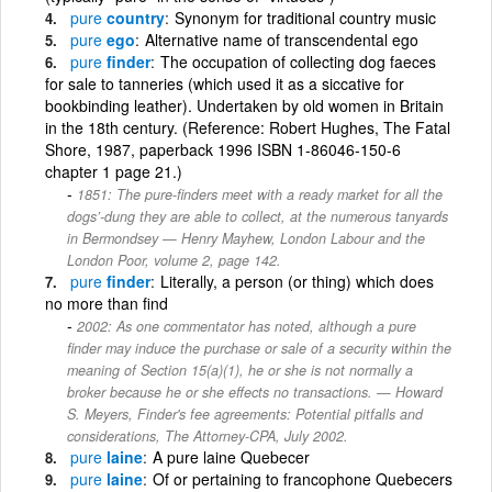
pure
country
Synonym for traditional country music
pure
ego
Alternative name of transcendental ego
pure
finder
The occupation of collecting dog faeces
for sale to tanneries (which used it as a siccative for
bookbinding leather). Undertaken by old women in Britain
in the 18th century. (Reference: Robert Hughes, The Fatal
Shore, 1987, paperback 1996 ISBN 1-86046-150-6
chapter 1 page 21.)
1851: The pure-finders meet with a ready market for all the
dogs’-dung they are able to collect, at the numerous tanyards
in Bermondsey — Henry Mayhew, London Labour and the
London Poor, volume 2, page 142.
pure
finder
Literally, a person (or thing) which does
no more than find
2002: As one commentator has noted, although a pure
finder may induce the purchase or sale of a security within the
meaning of Section 15(a)(1), he or she is not normally a
broker because he or she effects no transactions. — Howard
S. Meyers, Finder's fee agreements: Potential pitfalls and
considerations, The Attorney-CPA, July 2002.
pure
laine
A pure laine Quebecer
pure
laine
Of or pertaining to francophone Quebecers