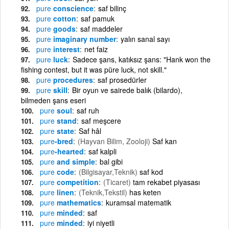
pure
conscience
saf bilinç
pure
cotton
saf pamuk
pure
goods
saf maddeler
pure
imaginary number
yalın sanal sayı
pure
interest
net faiz
pure
luck
Sadece şans, katıksız şans: "Hank won the
fishing contest, but it was püre luck, not skill."
pure
procedures
saf prosedürler
pure
skill
Bir oyun ve sairede balık (bilardo),
bilmeden şans eseri
pure
soul
saf ruh
pure
stand
saf meşcere
pure
state
Saf hâl
pure
-bred
(Hayvan Bilim, Zooloji)
Saf kan
pure
-hearted
saf kalpli
pure
and simple
bal gibi
pure
code
(Bilgisayar,Teknik)
saf kod
pure
competition
(Ticaret)
tam rekabet piyasası
pure
linen
(Teknik,Tekstil)
has keten
pure
mathematics
kuramsal matematik
pure
minded
saf
pure
minded
iyi niyetli