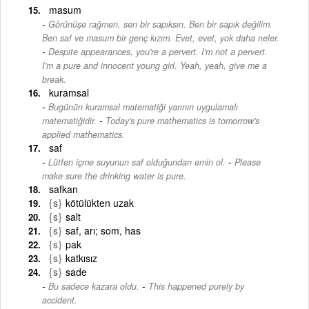
masum
Görünüşe rağmen, sen bir sapıksın. Ben bir sapık değilim.
Ben saf ve masum bir genç kızım. Evet, evet, yok daha neler.
-
Despite appearances, you're a pervert. I'm not a pervert.
I'm a pure and innocent young girl. Yeah, yeah, give me a
break.
kuramsal
Bugünün kuramsal matematiği yarının uygulamalı
-
matematiğidir.
Today's pure mathematics is tomorrow's
applied mathematics.
saf
-
Lütfen içme suyunun saf olduğundan emin ol.
Please
make sure the drinking water is pure.
safkan
{s}
kötülükten uzak
{s}
salt
{s}
saf, arı; som, has
{s}
pak
{s}
katkısız
{s}
sade
-
Bu sadece kazara oldu.
This happened purely by
accident.