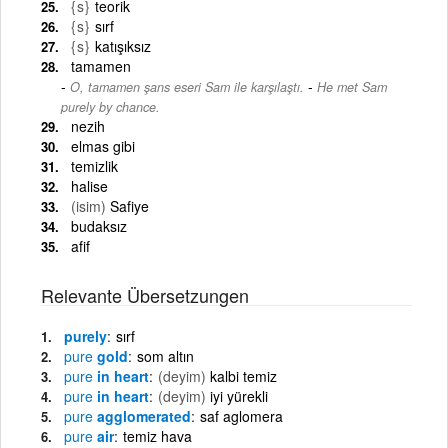
{s}
teorik
{s}
sırf
{s}
katışıksız
tamamen
-
O, tamamen şans eseri Sam ile karşılaştı.
He met Sam
purely by chance.
nezih
elmas gibi
temizlik
halise
(isim)
Safiye
budaksız
afif
Relevante Übersetzungen
purely
sırf
pure
gold
som altın
pure
in heart
(deyim)
kalbi temiz
pure
in heart
(deyim)
iyi yürekli
pure
agglomerated
saf aglomera
pure
air
temiz hava