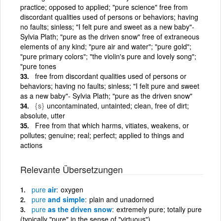
practice; opposed to applied; "pure science" free from
discordant qualities used of persons or behaviors; having
no faults; sinless; "I felt pure and sweet as a new baby"-
Sylvia Plath; "pure as the driven snow" free of extraneous
elements of any kind; "pure air and water"; "pure gold";
"pure primary colors"; "the violin's pure and lovely song";
"pure tones
free from discordant qualities used of persons or
behaviors; having no faults; sinless; "I felt pure and sweet
as a new baby"- Sylvia Plath; "pure as the driven snow"
{s}
uncontaminated, untainted; clean, free of dirt;
absolute, utter
Free from that which harms, vitiates, weakens, or
pollutes; genuine; real; perfect; applied to things and
actions
Relevante Übersetzungen
pure
air
oxygen
pure
and simple
plain and unadorned
pure
as the driven snow
extremely pure; totally pure
(typically "pure" in the sense of "virtuous")