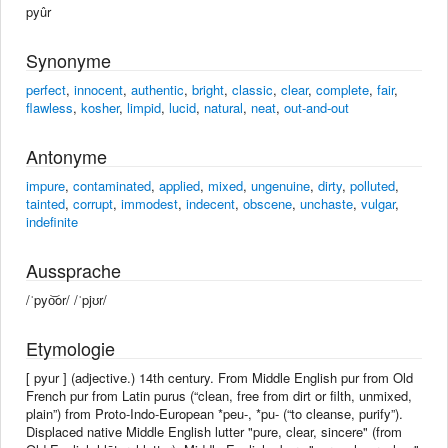
pyûr
Synonyme
perfect
,
innocent
,
authentic
,
bright
,
classic
,
clear
,
complete
,
fair
,
flawless
,
kosher
,
limpid
,
lucid
,
natural
,
neat
,
out-and-out
Antonyme
impure
,
contaminated
,
applied
,
mixed
,
ungenuine
,
dirty
,
polluted
,
tainted
,
corrupt
,
immodest
,
indecent
,
obscene
,
unchaste
,
vulgar
,
indefinite
Aussprache
/ˈpyo͝or/ /ˈpjʊr/
Etymologie
[ pyur ] (adjective.) 14th century. From Middle English pur from Old
French pur from Latin purus (“clean, free from dirt or filth, unmixed,
plain”) from Proto-Indo-European *peu-, *pu- (“to cleanse, purify”).
Displaced native Middle English lutter "pure, clear, sincere" (from