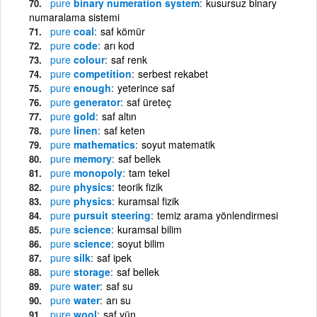
pure
binary numeration system
kusursuz binary
numaralama sistemi
pure
coal
saf kömür
pure
code
arı kod
pure
colour
saf renk
pure
competition
serbest rekabet
pure
enough
yeterince saf
pure
generator
saf üreteç
pure
gold
saf altın
pure
linen
saf keten
pure
mathematics
soyut matematik
pure
memory
saf bellek
pure
monopoly
tam tekel
pure
physics
teorik fizik
pure
physics
kuramsal fizik
pure
pursuit steering
temiz arama yönlendirmesi
pure
science
kuramsal bilim
pure
science
soyut bilim
pure
silk
saf ipek
pure
storage
saf bellek
pure
water
saf su
pure
water
arı su
pure
wool
saf yün