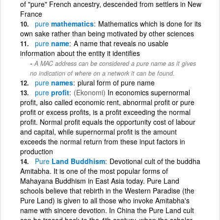
of "pure" French ancestry, descended from settlers in New
France
pure
mathematics
Mathematics which is done for its
own sake rather than being motivated by other sciences
pure
name
A name that reveals no usable
information about the entity it identifies
A MAC address can be considered a pure name as it gives
no indication of where on a network it can be found.
pure
names
plural form of pure name
pure
profit
(Ekonomi)
In economics supernormal
profit, also called economic rent, abnormal profit or pure
profit or excess profits, is a profit exceeding the normal
profit. Normal profit equals the opportunity cost of labour
and capital, while supernormal profit is the amount
exceeds the normal return from these input factors in
production
Pure
Land Buddhism
Devotional cult of the buddha
Amitabha. It is one of the most popular forms of
Mahayana Buddhism in East Asia today. Pure Land
schools believe that rebirth in the Western Paradise (the
Pure Land) is given to all those who invoke Amitabha's
name with sincere devotion. In China the Pure Land cult
can be traced back to the 4th century, when the scholar