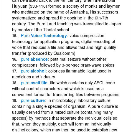
Huiyuan (333-416) formed a society of monks and laymen
who meditated on the name of Amitabha. His successors
systematized and spread the doctrine in the 6th-7th
century. The Pure Land teaching was transmitted to Japan
by monks of the Tiantai school
Pure
Voice Technology
voice compression
technology for application programs, digital encoding of
voice that reduces a file and allows fast and high-quality
transfer (produced by Qualcomm)
pure
absence
petit mal seizure without other
complications; followed by 3-per-sec brain-wave spikes
pure
alcohol
colorless flammable liquid used in
medicines and industry
pure
ascii file
file which contains only ASCII code
without control characters and which is used as a
convenient format for transferring files between programs
pure
culture
In microbiology, laboratory culture
containing a single species of organism. A pure culture is
usually derived from a mixed culture (containing many
species) by methods that separate the individual cells so
that, when they multiply, each will form an individually
distinct colony, which may then be used to establish new