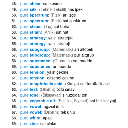
pure
shear
saf kesme
pure
silk
(Teknik,Tekstil)
has ipek
pure
spectrum
(Fizik)
arı izge
pure
spectrum
(Fizik)
saf spektrum
pure
steam
(Tıp)
saf buhar
pure
strain
(Arılık)
saf hat
pure
strategy
yalın stratejisi
pure
strategy
yalın strateji
pure
subgroup
(Matematik)
arı altöbek
pure
subgroup
(Matematik)
pür altgrup
pure
substance
(Otomotiv)
saf madde
pure
substance
arı madde
pure
tension
yalın çekme
pure
tension
eksenel çekme
pure
teraphthalic acid
(Kimya)
saf teraftalik asit
pure
test
(Dilbilim)
özlü sınav
pure
tone
(Bilgisayar)
sinüzoidal ton
pure
vegetable oil
(Politika, Siyaset)
saf bitkisel yağ
pure
vowel
ağızsıl ünlü
pure
vowel
(Dilbilim)
tek ünlü
pure
white
apak
pure
zinc
saf çinko