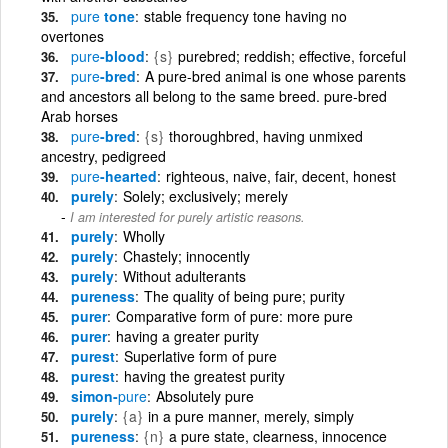
pure
tone
stable frequency tone having no
overtones
pure
-blood
{s}
purebred; reddish; effective, forceful
pure
-bred
A pure-bred animal is one whose parents
and ancestors all belong to the same breed. pure-bred
Arab horses
pure
-bred
{s}
thoroughbred, having unmixed
ancestry, pedigreed
pure
-hearted
righteous, naive, fair, decent, honest
purely
Solely; exclusively; merely
I am interested for purely artistic reasons.
purely
Wholly
purely
Chastely; innocently
purely
Without adulterants
pureness
The quality of being pure; purity
purer
Comparative form of pure: more pure
purer
having a greater purity
purest
Superlative form of pure
purest
having the greatest purity
simon-
pure
Absolutely pure
purely
{a}
in a pure manner, merely, simply
pureness
{n}
a pure state, clearness, innocence