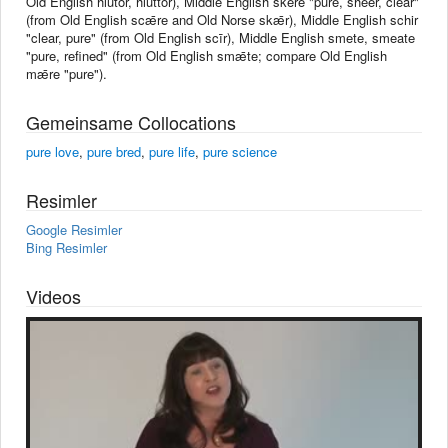
Old English hlūtor, hluttor), Middle English skere "pure, sheer, clear"
(from Old English scǣre and Old Norse skǣr), Middle English schir
"clear, pure" (from Old English scīr), Middle English smete, smeate
"pure, refined" (from Old English smǣte; compare Old English
mǣre "pure").
Gemeinsame Collocations
pure love
,
pure bred
,
pure life
,
pure science
Resimler
Google Resimler
Bing Resimler
Videos