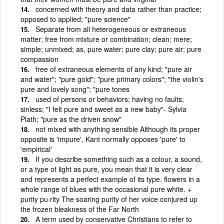
concerned with theory and data rather than practice;
opposed to applied; "pure science"
Separate from all heterogeneous or extraneous
matter; free from mixture or combination; clean; mere;
simple; unmixed; as, pure water; pure clay; pure air; pure
compassion
free of extraneous elements of any kind; "pure air
and water"; "pure gold"; "pure primary colors"; "the violin's
pure and lovely song"; "pure tones
used of persons or behaviors; having no faults;
sinless; "I felt pure and sweet as a new baby"- Sylvia
Plath; "pure as the driven snow"
not mixed with anything sensible Although its proper
opposite is 'impure', Kant normally opposes 'pure' to
'empirical'
If you describe something such as a colour, a sound,
or a type of light as pure, you mean that it is very clear
and represents a perfect example of its type. flowers in a
whole range of blues with the occasional pure white. +
purity pu·rity The soaring purity of her voice conjured up
the frozen bleakness of the Far North
A term used by conservative Christians to refer to