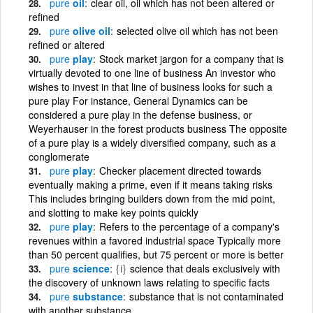
pure
oil
clear oil, oil which has not been altered or
refined
pure
olive oil
selected olive oil which has not been
refined or altered
pure
play
Stock market jargon for a company that is
virtually devoted to one line of business An investor who
wishes to invest in that line of business looks for such a
pure play For instance, General Dynamics can be
considered a pure play in the defense business, or
Weyerhauser in the forest products business The opposite
of a pure play is a widely diversified company, such as a
conglomerate
pure
play
Checker placement directed towards
eventually making a prime, even if it means taking risks
This includes bringing builders down from the mid point,
and slotting to make key points quickly
pure
play
Refers to the percentage of a company's
revenues within a favored industrial space Typically more
than 50 percent qualifies, but 75 percent or more is better
pure
science
{i}
science that deals exclusively with
the discovery of unknown laws relating to specific facts
pure
substance
substance that is not contaminated
with another substance