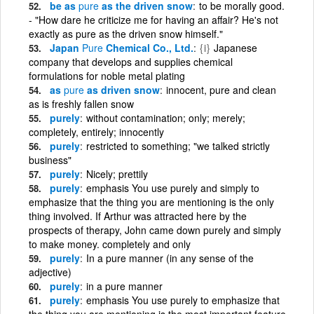
be as
pure
as the driven snow
to be morally good.
- "How dare he criticize me for having an affair? He's not
exactly as pure as the driven snow himself."
Japan
Pure
Chemical Co., Ltd.
{i}
Japanese
company that develops and supplies chemical
formulations for noble metal plating
as
pure
as driven snow
innocent, pure and clean
as is freshly fallen snow
purely
without contamination; only; merely;
completely, entirely; innocently
purely
restricted to something; "we talked strictly
business"
purely
Nicely; prettily
purely
emphasis You use purely and simply to
emphasize that the thing you are mentioning is the only
thing involved. If Arthur was attracted here by the
prospects of therapy, John came down purely and simply
to make money. completely and only
purely
In a pure manner (in any sense of the
adjective)
purely
in a pure manner
purely
emphasis You use purely to emphasize that
the thing you are mentioning is the most important feature