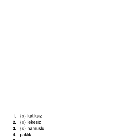
{s}
katıksız
{s}
lekesiz
{s}
namuslu
paklık