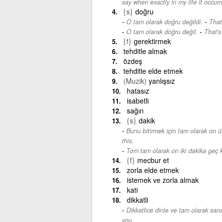
say when exactly in my life it occur
{s}
doğru
-
O tam olarak doğru değildi.
That
-
O tam olarak doğru değil.
That's
{f}
gerektirmek
tehditle almak
özdeş
tehditle elde etmek
(Muzik)
yanlışsız
hatasız
isabetli
sağın
{s}
dakik
Bunu bitirmek için tam olarak on ü
this.
Tom tam olarak on iki dakika geç k
{f}
mecbur et
zorla elde etmek
istemek ve zorla almak
kati
dikkatli
Dikkatlice dinle ve tam olarak san
you.