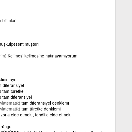
 bilimler
 müşkülpesent müşteri
yim)
Kelimesi kelimesine hatırlayamıyorum
slının aynı
 diferansiyel
)
tam türetke
)
tam diferansiyel
Matematik)
tam diferansiyel denklemi
Matematik)
tam türetke denklemi
zorla elde etmek , tehditle elde etmek
örünge