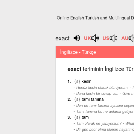
Online English Turkish and Multilingual D
exact
İngilizce - Türkçe
teriminin İngilizce Tü
exact
{s}
kesin
-
Henüz kesin olarak bilmiyorum.
I
-
Bana kesin bir cevap ver.
Give m
{s}
tamı tamına
Ben de tamı tamına aynısını seçer
Tamı tamına bu ne anlama geliyor
{s}
tam
-
Tam olarak ne yapıyorsun?
What
Bir gün pilot olma fikrinin hayat