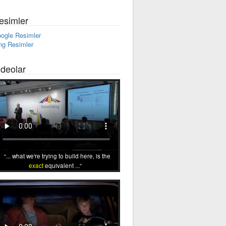
esimler
ogle Resimler
ng Resimler
ideolar
... what we're trying to build here, is the
exact
equivalent ...