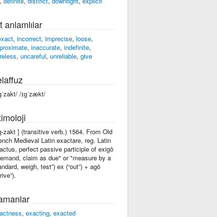
,
definite
,
distinct
,
downright
,
explicit
t anlamlılar
exact
,
incorrect
,
imprecise
,
loose
,
proximate
,
inaccurate
,
indefinite
,
reless
,
uncareful
,
unreliable
,
give
laffuz
gˈzakt/ /ɪɡˈzækt/
imoloji
ig-zakt ] (transitive verb.) 1564. From Old
ench Medieval Latin exactare, reg. Latin
actus, perfect passive participle of exigō
demand, claim as due" or "measure by a
andard, weigh, test”) ex (“out”) + agō
rive”).
amanlar
actness
,
exacting
,
exacted