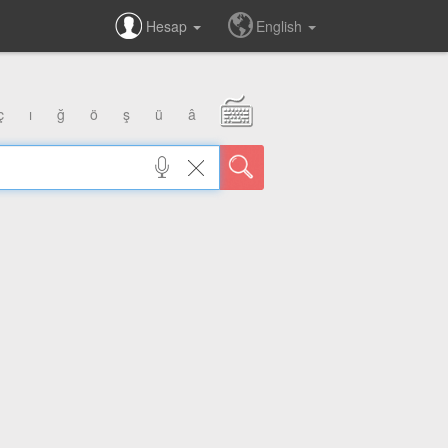
Hesap
English
ç
ı
ğ
ö
ş
ü
â