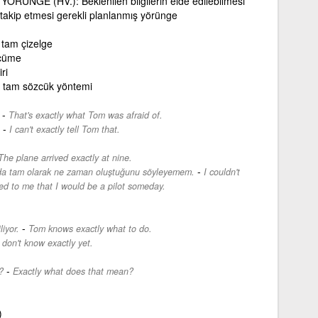
RÜNGE (HV.): Beklenilen bilgilerin elde edilebilmesi
 takip etmesi gerekli planlanmış yörünge
tam çizelge
rcüme
ri
tam sözcük yöntemi
-
That's exactly what Tom was afraid of.
-
I can't exactly tell Tom that.
The plane arrived exactly at nine.
-
ımda tam olarak ne zaman oluştuğunu söyleyemem.
I couldn't
red to me that I would be a pilot someday.
-
iyor.
Tom knows exactly what to do.
 don't know exactly yet.
-
?
Exactly what does that mean?
)