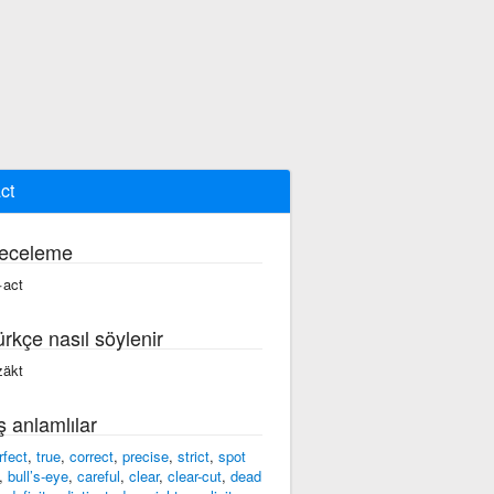
ct
eceleme
·act
ürkçe nasıl söylenir
zäkt
ş anlamlılar
rfect
,
true
,
correct
,
precise
,
strict
,
spot
,
bull’s-eye
,
careful
,
clear
,
clear-cut
,
dead