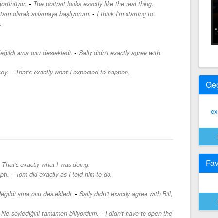
-
görünüyor.
The portrait looks exactly like the real thing.
-
 tam olarak anlamaya başlıyorum.
I think I'm starting to
.
-
 değildi ama onu destekledi.
Sally didn't exactly agree with
-
ey.
That's exactly what I expected to happen.
Ge
ex
Fav
-
That's exactly what I was doing.
-
ptı.
Tom did exactly as I told him to do.
-
 değildi ama onu destekledi.
Sally didn't exactly agree with Bill,
-
Ne söylediğini tamamen biliyordum.
I didn't have to open the