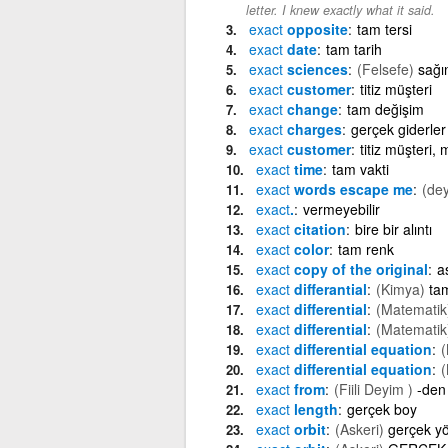
letter. I knew exactly what it said.
exact
opposite
tam tersi
exact
date
tam tarih
exact
sciences
(Felsefe)
sağın
exact
customer
titiz müşteri
exact
change
tam değişim
exact
charges
gerçek giderler
exact
customer
titiz müşteri,
exact
time
tam vakti
exact
words escape me
(de
exact
.
vermeyebilir
exact
citation
bire bir alıntı
exact
color
tam renk
exact
copy of the original
a
exact
differantial
(Kimya)
tam
exact
differential
(Matematik
exact
differential
(Matematik
exact
differential equation
(
exact
differential equation
(
exact
from
(Fiili Deyim )
-den 
exact
length
gerçek boy
exact
orbit
(Askeri)
gerçek y