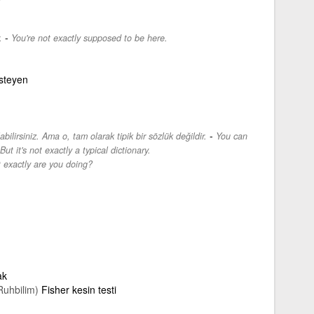
-
.
You're not exactly supposed to be here.
isteyen
-
labilirsiniz. Ama o, tam olarak tipik bir sözlük değildir.
You can
ut it's not exactly a typical dictionary.
 exactly are you doing?
ak
 Ruhbilim)
Fisher kesin testi