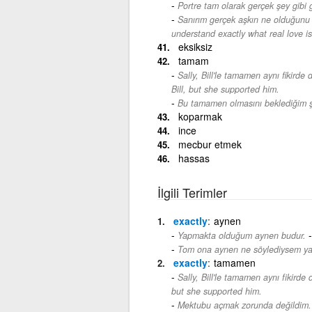
Portre tam olarak gerçek şey gibi 
Sanırım gerçek aşkın ne olduğunu
understand exactly what real love is
eksiksiz
tamam
Sally, Bill'le tamamen aynı fikirde
Bill, but she supported him.
Bu tamamen olmasını beklediğim ş
koparmak
ince
mecbur etmek
hassas
İlgili Terimler
exactly
aynen
Yapmakta olduğum aynen budur.
Tom ona aynen ne söylediysem ya
exactly
tamamen
Sally, Bill'le tamamen aynı fikirde
but she supported him.
Mektubu açmak zorunda değildim. 