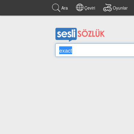
Ara
Çeviri
Oyunlar