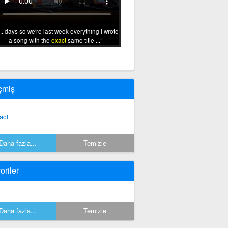
... days so we're last week everything I wrote
a song with the
exact
same title ...
çmiş
act
Daha fazla...
Temizle
oriler
Daha fazla...
Temizle