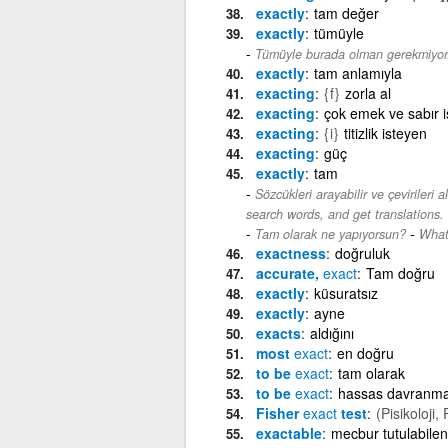
exactly
tam değer
exactly
tümüyle
Tümüyle burada olman gerekmiyor
exactly
tam anlamıyla
exacting
{f}
zorla al
exacting
çok emek ve sabır 
exacting
{i}
titizlik isteyen
exacting
güç
exactly
tam
Sözcükleri arayabilir ve çevirileri a
search words, and get translations. B
-
Tam olarak ne yapıyorsun?
What
exactness
doğruluk
accurate,
exact
Tam doğru
exactly
küsuratsız
exactly
ayne
exacts
aldığını
most
exact
en doğru
to be
exact
tam olarak
to be
exact
hassas davranm
Fisher
exact
test
(Pisikoloji,
exactable
mecbur tutulabilen