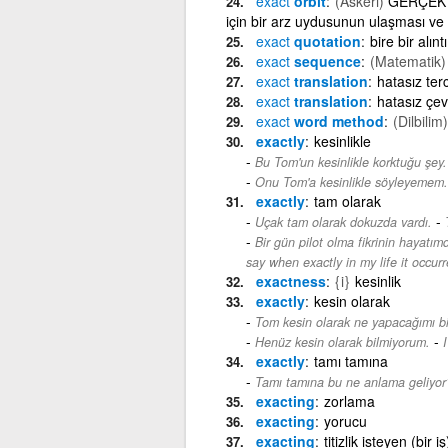
exact
orbit
(Askeri)
GERÇEK YÖ
için bir arz uydusunun ulaşması ve
exact
quotation
bire bir alıntı
exact
sequence
(Matematik)
exact
translation
hatasız te
exact
translation
hatasız çevi
exact
word method
(Dilbilim)
exactly
kesinlikle
Bu Tom'un kesinlikle korktuğu şey.
Onu Tom'a kesinlikle söyleyemem.
exactly
tam olarak
-
Uçak tam olarak dokuzda vardı.
Bir gün pilot olma fikrinin hayat
say when exactly in my life it occur
exactness
{i}
kesinlik
exactly
kesin olarak
Tom kesin olarak ne yapacağımı bil
-
Henüz kesin olarak bilmiyorum.
I
exactly
tamı tamına
Tamı tamına bu ne anlama geliyor
exacting
zorlama
exacting
yorucu
exacting
titizlik isteyen (bir iş