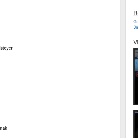
R
Go
Bi
V
n
 isteyen
rmak