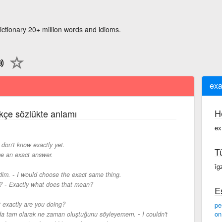
ictionary 20+ million words and idioms.
exa
H
rkçe sözlükte anlamı
ex
 don't know exactly yet.
T
e an exact answer.
îg
-
dim.
I would choose the exact same thing.
-
?
Exactly what does that mean?
E
 exactly are you doing?
pe
-
on
ımda tam olarak ne zaman oluştuğunu söyleyemem.
I couldn't