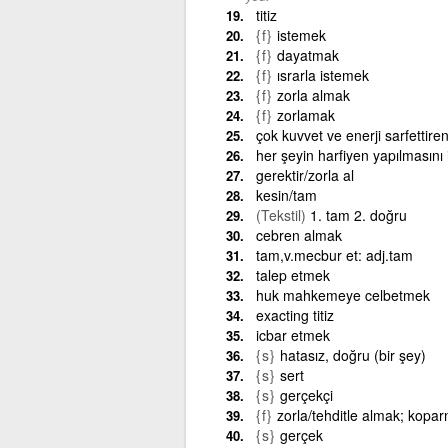
titiz
{f}
istemek
{f}
dayatmak
{f}
ısrarla istemek
{f}
zorla almak
{f}
zorlamak
çok kuvvet ve enerji sarfettire
her şeyin harfiyen yapılmasını
gerektir/zorla al
kesin/tam
(Tekstil)
1. tam 2. doğru
cebren almak
tam,v.mecbur et: adj.tam
talep etmek
huk mahkemeye celbetmek
exacting titiz
icbar etmek
{s}
hatasız, doğru (bir şey)
{s}
sert
{s}
gerçekçi
{f}
zorla/tehditle almak; kopa
{s}
gerçek