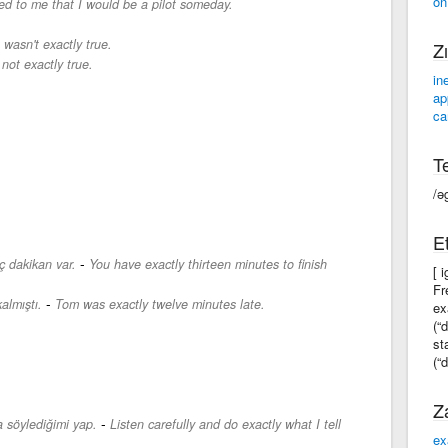
on
red to me that I would be a pilot someday.
 wasn't exactly true.
Zı
 not exactly true.
in
ap
ca
Te
/ə
Et
-
ç dakikan var.
You have exactly thirteen minutes to finish
[ 
Fr
-
almıştı.
Tom was exactly twelve minutes late.
ex
(“
st
(“d
Z
-
a söylediğimi yap.
Listen carefully and do exactly what I tell
ex