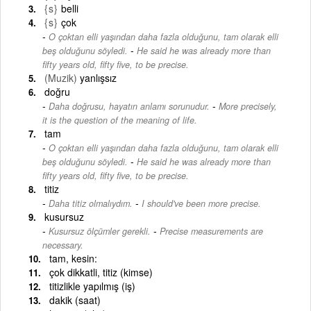
{s}
belli
{s}
çok
O çoktan elli yaşından daha fazla olduğunu, tam olarak elli
-
beş olduğunu söyledi.
He said he was already more than
fifty years old, fifty five, to be precise.
(Muzik)
yanlışsız
doğru
-
Daha doğrusu, hayatın anlamı sorunudur.
More precisely,
it is the question of the meaning of life.
tam
O çoktan elli yaşından daha fazla olduğunu, tam olarak elli
-
beş olduğunu söyledi.
He said he was already more than
fifty years old, fifty five, to be precise.
titiz
-
Daha titiz olmalıydım.
I should've been more precise.
kusursuz
-
Kusursuz ölçümler gerekli.
Precise measurements are
necessary.
tam, kesin:
çok dikkatli, titiz (kimse)
titizlikle yapılmış (iş)
dakik (saat)