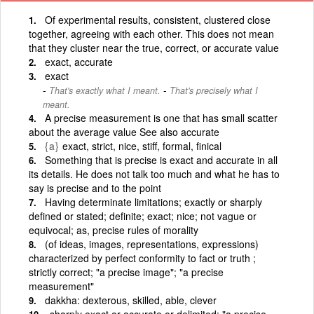
Of experimental results, consistent, clustered close
together, agreeing with each other. This does not mean
that they cluster near the true, correct, or accurate value
exact, accurate
exact
-
That's exactly what I meant.
That's precisely what I
meant.
A precise measurement is one that has small scatter
about the average value See also accurate
{a}
exact, strict, nice, stiff, formal, finical
Something that is precise is exact and accurate in all
its details. He does not talk too much and what he has to
say is precise and to the point
Having determinate limitations; exactly or sharply
defined or stated; definite; exact; nice; not vague or
equivocal; as, precise rules of morality
(of ideas, images, representations, expressions)
characterized by perfect conformity to fact or truth ;
strictly correct; "a precise image"; "a precise
measurement"
dakkha: dexterous, skilled, able, clever
sharply exact or accurate or delimited; "a precise