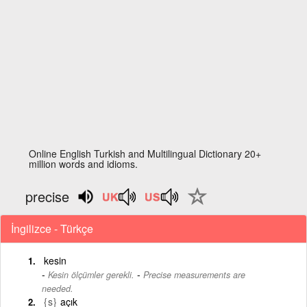
Online English Turkish and Multilingual Dictionary 20+
million words and idioms.
precise
İngilizce - Türkçe
kesin
-
Kesin ölçümler gerekli.
Precise measurements are
needed.
{s}
açık