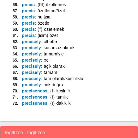
precis
(fiil) özetlemek
precis
özetleme/özet
precis
hulâsa
precis
özetle
precis
{f}
özetlemek
precis
(isim) özet
precisely
elbette
precisely
kusursuz olarak
precisely
tamamiyle
precisely
belli
precisely
açık olarak
precisely
tamam
precisely
tam olarak/kesinlikle
precisely
çok doğru
preciseness
{i}
kesinlik
preciseness
{i}
tamlık
preciseness
{i}
dakiklik
İngilizce - İngilizce