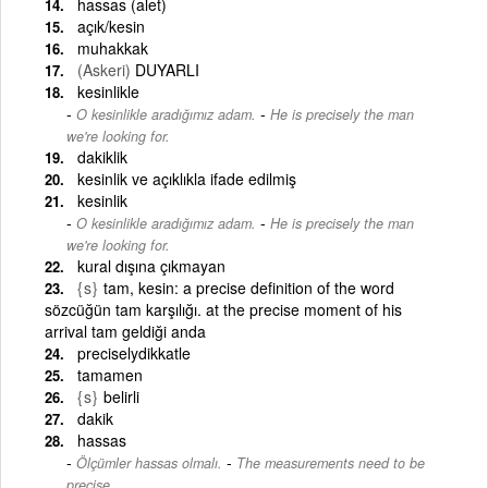
hassas (alet)
açık/kesin
muhakkak
(Askeri)
DUYARLI
kesinlikle
-
O kesinlikle aradığımız adam.
He is precisely the man
we're looking for.
dakiklik
kesinlik ve açıklıkla ifade edilmiş
kesinlik
-
O kesinlikle aradığımız adam.
He is precisely the man
we're looking for.
kural dışına çıkmayan
{s}
tam, kesin: a precise definition of the word
sözcüğün tam karşılığı. at the precise moment of his
arrival tam geldiği anda
preciselydikkatle
tamamen
{s}
belirli
dakik
hassas
-
Ölçümler hassas olmalı.
The measurements need to be
precise.