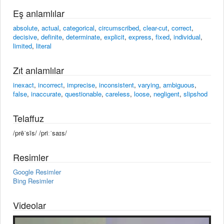
Eş anlamlılar
absolute
,
actual
,
categorical
,
circumscribed
,
clear-cut
,
correct
,
decisive
,
definite
,
determinate
,
explicit
,
express
,
fixed
,
individual
,
limited
,
literal
Zıt anlamlılar
inexact
,
incorrect
,
imprecise
,
inconsistent
,
varying
,
ambiguous
,
false
,
inaccurate
,
questionable
,
careless
,
loose
,
negligent
,
slipshod
Telaffuz
/prēˈsīs/ /priːˈsaɪs/
Resimler
Google Resimler
Bing Resimler
Videolar