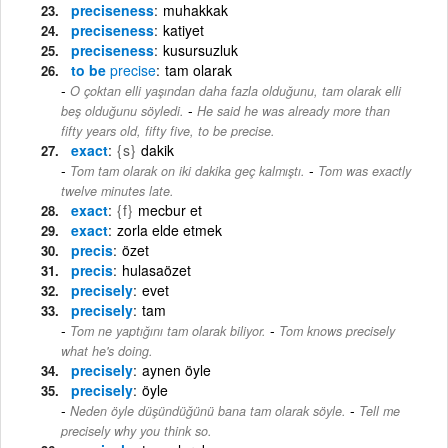
preciseness
muhakkak
preciseness
katiyet
preciseness
kusursuzluk
to be
precise
tam olarak
O çoktan elli yaşından daha fazla olduğunu, tam olarak elli
-
beş olduğunu söyledi.
He said he was already more than
fifty years old, fifty five, to be precise.
exact
{s}
dakik
-
Tom tam olarak on iki dakika geç kalmıştı.
Tom was exactly
twelve minutes late.
exact
{f}
mecbur et
exact
zorla elde etmek
precis
özet
precis
hulasaözet
precisely
evet
precisely
tam
-
Tom ne yaptığını tam olarak biliyor.
Tom knows precisely
what he's doing.
precisely
aynen öyle
precisely
öyle
-
Neden öyle düşündüğünü bana tam olarak söyle.
Tell me
precisely why you think so.