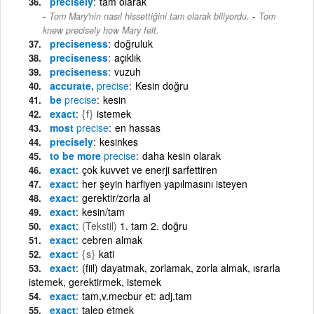
precisely
tam olarak
-
Tom Mary'nin nasıl hissettiğini tam olarak biliyordu.
Tom
knew precisely how Mary felt.
preciseness
doğruluk
preciseness
açıklık
preciseness
vuzuh
accurate,
precise
Kesin doğru
be
precise
kesin
exact
{f}
istemek
most
precise
en hassas
precisely
kesinkes
to be more
precise
daha kesin olarak
exact
çok kuvvet ve enerji sarfettiren
exact
her şeyin harfiyen yapılmasını isteyen
exact
gerektir/zorla al
exact
kesin/tam
exact
(Tekstil)
1. tam 2. doğru
exact
cebren almak
exact
{s}
kati
exact
(fiil) dayatmak, zorlamak, zorla almak, ısrarla
istemek, gerektirmek, istemek
exact
tam,v.mecbur et: adj.tam
exact
talep etmek