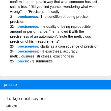
confirm in an emphatic way that what someone has just
said is true. `Did you find yourself wondering what went
wrong?' --- 'Precisely.' = exactly
preciseness
The condition of being precise;
precision
preciseness
the quality of being reproducible in
amount or performance; "he handled it with the
preciseness of an automaton"; "note the meticulous
precision of his measurements"
preciseness
clarity as a consequence of precision
preciseness
{i}
exactness, accuracy;
meticulousness, strictness, exactingness
précis
{f}
summarize
precise
Türkçe nasıl söylenir
prisays