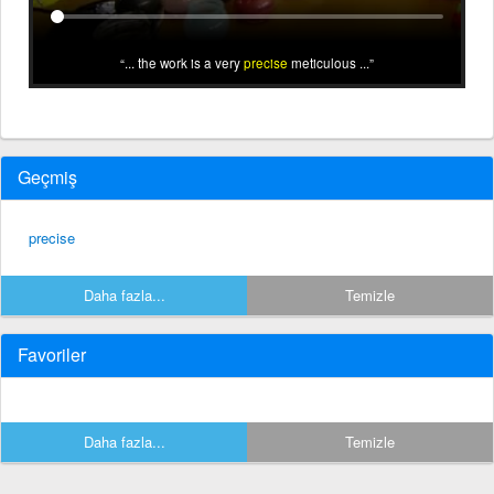
... the work is a very
precise
meticulous ...
Geçmiş
precise
Daha fazla...
Temizle
Favoriler
Daha fazla...
Temizle