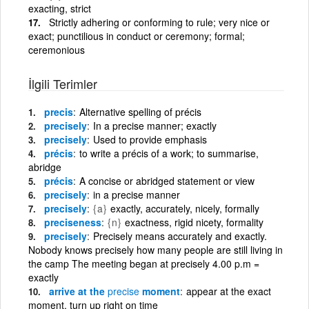
exacting, strict
Strictly adhering or conforming to rule; very nice or
exact; punctilious in conduct or ceremony; formal;
ceremonious
İlgili Terimler
precis
Alternative spelling of précis
precisely
In a precise manner; exactly
precisely
Used to provide emphasis
précis
to write a précis of a work; to summarise,
abridge
précis
A concise or abridged statement or view
precisely
in a precise manner
precisely
{a}
exactly, accurately, nicely, formally
preciseness
{n}
exactness, rigid nicety, formality
precisely
Precisely means accurately and exactly.
Nobody knows precisely how many people are still living in
the camp The meeting began at precisely 4.00 p.m =
exactly
arrive at the
precise
moment
appear at the exact
moment, turn up right on time