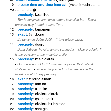
precise
time and time interval
(Askeri)
kesin zaman
ve zaman aralığı
precisely
kesinlikle
-
Tom'la tanışmak istememin nedeni kesinlikle bu.
That's
precisely why I need to meet Tom.
precisely
tamamen
exact
{s}
doğru
-
Bu tamamen doğru değil.
It isn't totally exact.
precisely
doğru
-
Daha doğrusu, hayatın anlamı sorunudur.
More precisely, it
is the question of the meaning of life.
precisely
kesin olarak
Onu nereden buldun? Ormanda bir yerde. Kesin olarak
-
söyleyemem.
Where did you find it? Somewhere in the
forest. I couldn't say precisely.
exact
tehditle almak
precisely
tam da…
precisely
tıkır tıkır
precisely
eksiksiz olarak
precisely
çok düzenli
precisely
eksiksiz bir biçimde
precisely
saat gibi