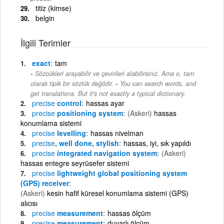
titiz (kimse)
belgin
İlgili Terimler
exact
tam
Sözcükleri arayabilir ve çevirileri alabilirsiniz. Ama o, tam
-
olarak tipik bir sözlük değildir.
You can search words, and
get translations. But it's not exactly a typical dictionary.
precise
control
hassas ayar
precise
positioning system
(Askeri)
hassas
konumlama sistemi
precise
levelling
hassas nivelman
precise
, well done, stylish
hassas, iyi, sık yapıldı
precise
integrated navigation system
(Askeri)
hassas entegre seyrüsefer sistemi
precise
lightweight global positioning system
(GPS) receiver
(Askeri)
kesin hafif küresel konumlama sistemi (GPS)
alıcısı
precise
measurement
hassas ölçüm
precise
measurement
duyarlı ölçüm