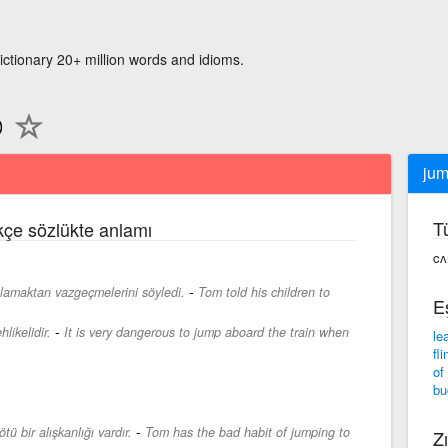
ictionary 20+ million words and idioms.
ju
T
rkçe sözlükte anlamı
c
-
lamaktan vazgeçmelerini söyledi.
Tom told his children to
E
-
likelidir.
It is very dangerous to jump aboard the train when
le
fli
of
bu
-
tü bir alışkanlığı vardır.
Tom has the bad habit of jumping to
Zı