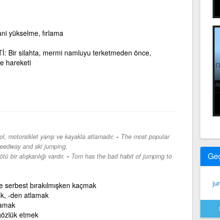
 ani yükselme, fırlama
 Bir silahta, mermi namluyu terketmeden önce,
le hareketi
-
l, motorsiklet yarışı ve kayakla atlamadır.
The most popular
speedway and ski jumping.
Ge
-
tü bir alışkanlığı vardır.
Tom has the bad habit of jumping to
ju
le serbest bırakılmışken kaçmak
k, -den atlamak
lamak
gözlük etmek