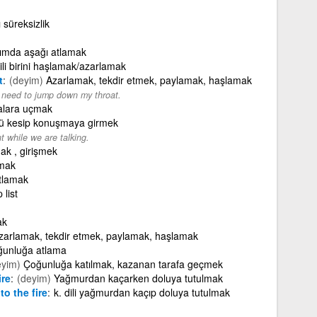
 süreksizlik
ımda aşağı atlamak
dili birini haşlamak/azarlamak
t
(deyim)
Azarlamak, tekdir etmek, paylamak, haşlamak
't need to jump down my throat.
alara uçmak
nü kesip konuşmaya girmek
t while we are talking.
mak , girişmek
amak
tlamak
 list
ak
zarlamak, tekdir etmek, paylamak, haşlamak
ğunluğa atlama
eyim)
Çoğunluğa katılmak, kazanan tarafa geçmek
ire
(deyim)
Yağmurdan kaçarken doluya tutulmak
to the fire
k. dili yağmurdan kaçıp doluya tutulmak