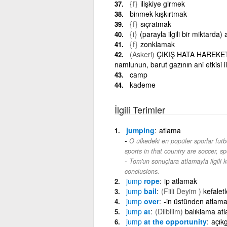
{f}
ilişkiye girmek
binmek kışkırtmak
{f}
sıçratmak
{i}
(parayla ilgili bir miktarda)
{f}
zonklamak
(Askeri)
ÇIKIŞ HATA HAREKETİ:
namlunun, barut gazının ani etkisi i
camp
kademe
İlgili Terimler
jumping
atlama
O ülkedeki en popüler sporlar futbo
sports in that country are soccer, 
Tom'un sonuçlara atlamayla ilgili kö
conclusions.
jump
rope
ip atlamak
jump
bail
(Fiili Deyim )
kefalet
jump
over
-in üstünden atlama
jump
at
(Dilbilim)
balıklama at
jump
at the opportunity
açık