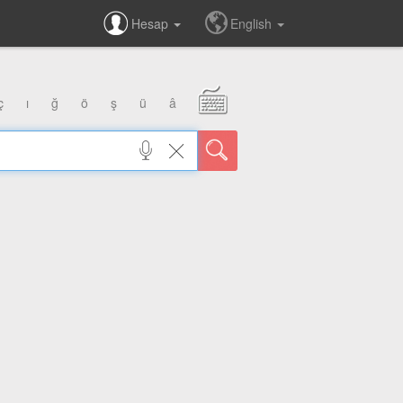
Hesap
English
ç
ı
ğ
ö
ş
ü
â