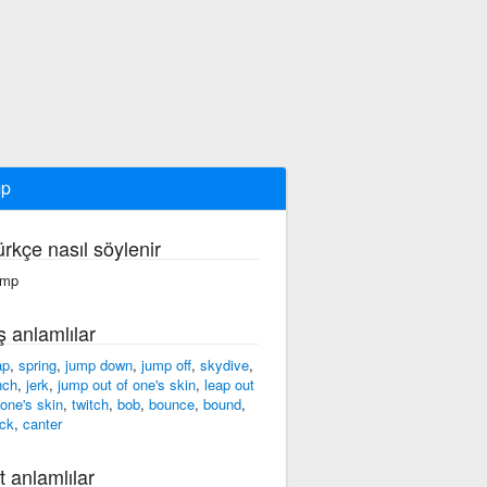
mp
ürkçe nasıl söylenir
ʌmp
ş anlamlılar
ap
,
spring
,
jump down
,
jump off
,
skydive
,
nch
,
jerk
,
jump out of one's skin
,
leap out
 one's skin
,
twitch
,
bob
,
bounce
,
bound
,
ck
,
canter
t anlamlılar