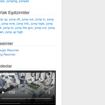
mps
,
jumping
,
jumped
rtak Eşdizimliler
mp up
,
jump off
,
jump out
,
jump in
,
jump
,
jump over
,
jump into
,
jump rope
,
jump
it
,
jump to
,
jump the gun
,
jump cut
,
jump
wn
,
jump up high
esimler
ogle Resimler
ng Resimler
ideolar