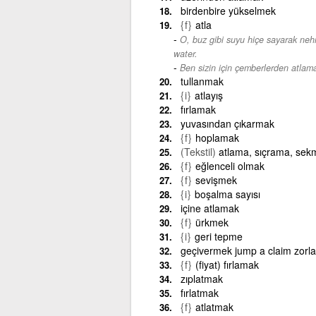
birdenbire yükselmek
{f}
atla
O, buz gibi suyu hiçe sayarak nehr
water.
Ben sizin için çemberlerden atlama
tullanmak
{i}
atlayış
fırlamak
yuvasından çıkarmak
{f}
hoplamak
(Tekstil)
atlama, sıçrama, sek
{f}
eğlenceli olmak
{f}
sevişmek
{i}
boşalma sayısı
içine atlamak
{f}
ürkmek
{i}
geri tepme
geçivermek jump a claim zorla
{f}
(fiyat) fırlamak
zıplatmak
fırlatmak
{f}
atlatmak