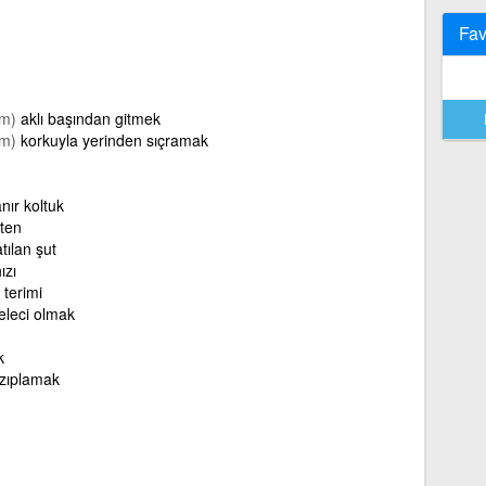
Fav
im)
aklı başından gitmek
im)
korkuyla yerinden sıçramak
anır koltuk
ten
tılan şut
ızı
 terimi
eleci olmak
k
 zıplamak