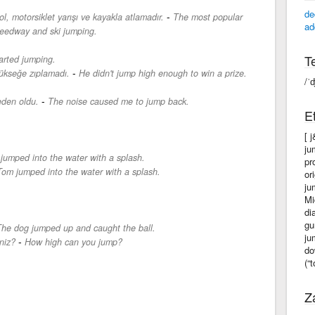
de
-
l, motorsiklet yarışı ve kayakla atlamadır.
The most popular
ad
speedway and ski jumping.
Te
arted jumping.
-
yükseğe zıplamadı.
He didn't jump high enough to win a prize.
/ˈ
-
eden oldu.
The noise caused me to jump back.
Et
[ 
ju
jumped into the water with a splash.
pr
Tom jumped into the water with a splash.
or
ju
Mi
di
gu
he dog jumped up and caught the ball.
ju
-
niz?
How high can you jump?
do
(“
Z