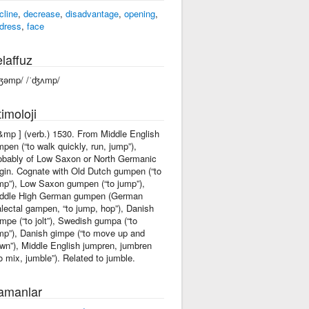
cline
,
decrease
,
disadvantage
,
opening
,
dress
,
face
laffuz
ʤəmp/ /ˈʤʌmp/
imoloji
j&mp ] (verb.) 1530. From Middle English
mpen (“to walk quickly, run, jump”),
obably of Low Saxon or North Germanic
igin. Cognate with Old Dutch gumpen (“to
mp”), Low Saxon gumpen (“to jump”),
ddle High German gumpen (German
alectal gampen, “to jump, hop”), Danish
mpe (“to jolt”), Swedish gumpa (“to
mp”), Danish gimpe (“to move up and
wn”), Middle English jumpren, jumbren
to mix, jumble”). Related to jumble.
amanlar