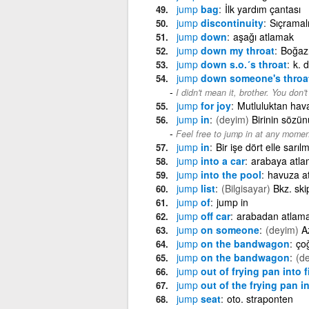
jump
bag
İlk yardım çantası
jump
discontinuity
Sıçramalı
jump
down
aşağı atlamak
jump
down my throat
Boğaz
jump
down s.o.´s throat
k. 
jump
down someone's throa
I didn't mean it, brother. You don
jump
for joy
Mutluluktan hav
jump
in
(deyim)
Birinin sözü
Feel free to jump in at any momen
jump
in
Bir işe dört elle sarıl
jump
into a car
arabaya atl
jump
into the pool
havuza a
jump
list
(Bilgisayar)
Bkz. skip
jump
of
jump in
jump
off car
arabadan atlam
jump
on someone
(deyim)
A
jump
on the bandwagon
ço
jump
on the bandwagon
(d
jump
out of frying pan into f
jump
out of the frying pan in
jump
seat
oto. straponten