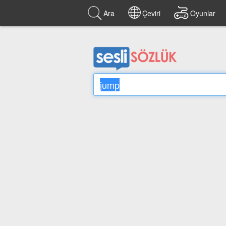
Ara
Çeviri
Oyunlar