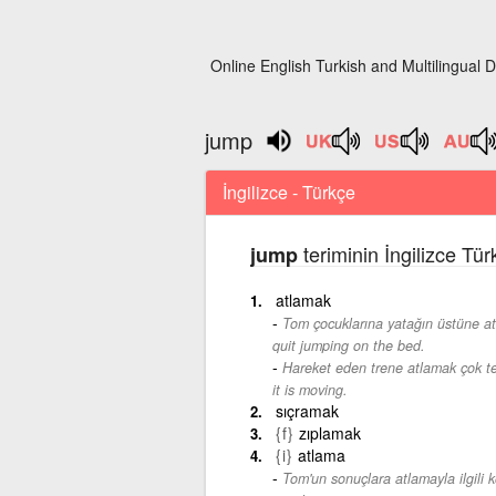
Online English Turkish and Multilingual D
jump
İngilizce - Türkçe
teriminin İngilizce Tü
jump
atlamak
Tom çocuklarına yatağın üstüne at
quit jumping on the bed.
Hareket eden trene atlamak çok teh
it is moving.
sıçramak
{f}
zıplamak
{i}
atlama
Tom'un sonuçlara atlamayla ilgili kö