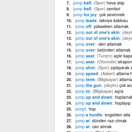
jump
ball
(Spor)
hava atışı
jump
ball
(Spor)
cembol
jump
for joy
çok sevinmek
jump
leads
takviye kablosu
jump
off
yüksekten atlamak
jump
out of one's skin
(dey
jump
out of one's skin
(dey
jump
over
-den atlamak
jump
over
üstünden atlamak
jump
seat
(Turizm)
açılır kap
jump
seat
(Otomotiv)
strapon
jump
shot
(Spor)
zıplayarak a
jump
speed
(Askeri)
atlama h
jump
term
(Bilgisayar)
atlama
jump
the gun
(deyim)
çok ac
jump
to
(Bilgisayar)
sıçra
jump
up and down
hoplama
jump
up and down
hoplayıp
jump
!
hop
jump
a hurdle
engelden atla
jump
at
dünden razı olmak
jump
at
can atmak